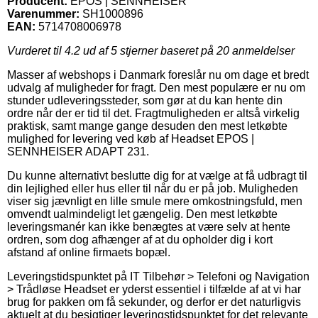
Producent:
EPOS | SENNHEISER
Varenummer:
SH1000896
EAN:
5714708006978
Vurderet til
4.2
ud af 5 stjerner baseret på
20
anmeldelser
Masser af webshops i Danmark foreslår nu om dage et bredt
udvalg af muligheder for fragt. Den mest populære er nu om
stunder udleveringssteder, som gør at du kan hente din
ordre når der er tid til det. Fragtmuligheden er altså virkelig
praktisk, samt mange gange desuden den mest letkøbte
mulighed for levering ved køb af Headset EPOS |
SENNHEISER ADAPT 231.
Du kunne alternativt beslutte dig for at vælge at få udbragt til
din lejlighed eller hus eller til når du er på job. Muligheden
viser sig jævnligt en lille smule mere omkostningsfuld, men
omvendt ualmindeligt let gængelig. Den mest letkøbte
leveringsmanér kan ikke benægtes at være selv at hente
ordren, som dog afhænger af at du opholder dig i kort
afstand af online firmaets bopæl.
Leveringstidspunktet på IT Tilbehør > Telefoni og Navigation
> Trådløse Headset er yderst essentiel i tilfælde af at vi har
brug for pakken om få sekunder, og derfor er det naturligvis
aktuelt at du besigtiger leveringstidspunktet for det relevante