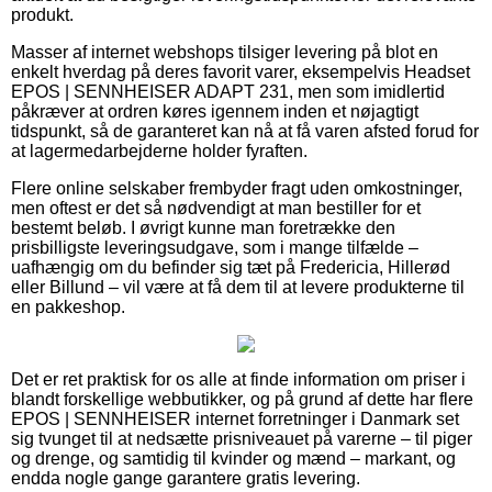
produkt.
Masser af internet webshops tilsiger levering på blot en
enkelt hverdag på deres favorit varer, eksempelvis Headset
EPOS | SENNHEISER ADAPT 231, men som imidlertid
påkræver at ordren køres igennem inden et nøjagtigt
tidspunkt, så de garanteret kan nå at få varen afsted forud for
at lagermedarbejderne holder fyraften.
Flere online selskaber frembyder fragt uden omkostninger,
men oftest er det så nødvendigt at man bestiller for et
bestemt beløb. I øvrigt kunne man foretrække den
prisbilligste leveringsudgave, som i mange tilfælde –
uafhængig om du befinder sig tæt på Fredericia, Hillerød
eller Billund – vil være at få dem til at levere produkterne til
en pakkeshop.
Det er ret praktisk for os alle at finde information om priser i
blandt forskellige webbutikker, og på grund af dette har flere
EPOS | SENNHEISER internet forretninger i Danmark set
sig tvunget til at nedsætte prisniveauet på varerne – til piger
og drenge, og samtidig til kvinder og mænd – markant, og
endda nogle gange garantere gratis levering.