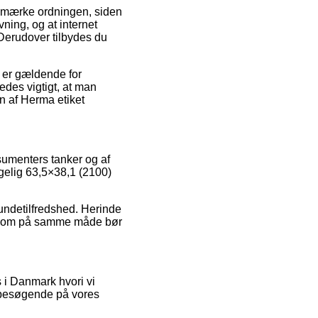
e-mærke ordningen, siden
vning, og at internet
Derudover tilbydes du
.
r er gældende for
ledes vigtigt, at man
n af Herma etiket
nsumenters tanker og af
gelig 63,5×38,1 (2100)
kundetilfredshed. Herinde
e, som på samme måde bør
 i Danmark hvori vi
e besøgende på vores