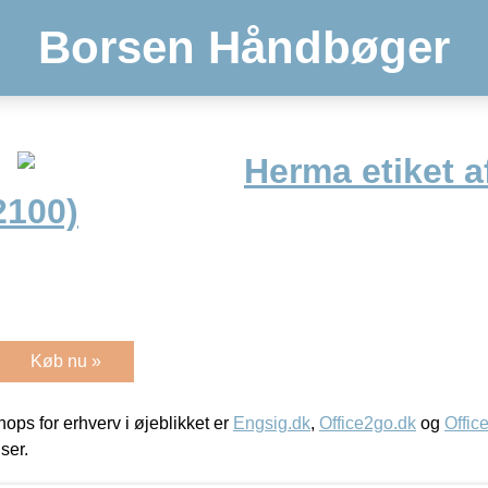
Borsen Håndbøger
Herma etiket a
2100)
Køb nu »
ps for erhverv i øjeblikket er
Engsig.dk
,
Office2go.dk
og
Offic
iser.