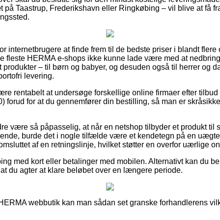
på Taastrup, Frederikshavn eller Ringkøbing – vil blive at få frag
ringssted.
or internetbrugere at finde frem til de bedste priser i blandt fle
t de fleste HERMA e-shops ikke kunne lade være med at nedbrin
st produkter – til børn og babyer, og desuden også til herrer og d
rtofri levering.
være rentabelt at undersøge forskellige online firmaer efter tilbu
) forud for at du gennemfører din bestilling, så man er skråsikk
e være så påpasselig, at når en netshop tilbyder et produkt til s
ende, burde det i nogle tilfælde være et kendetegn på en uægte 
 omsluttet af en retningslinje, hvilket støtter en overfor uærlige o
ping med kort eller betalinger med mobilen. Alternativt kan du b
 af at du agter at klare beløbet over en længere periode.
 HERMA webbutik kan man sådan set granske forhandlerens vilkår