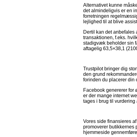
Alternativet kunne måsk
det almindeligvis er en in
forretningen regelmæssig
lejlighed til at blive ass
Dertil kan det anbefales
transaktionen, f.eks. hvilk
stadigvæk beholder sin f
aftagelig 63,5×38,1 (2100
Trustpilot bringer dig st
den grund rekommanderer
forinden du placerer din 
Facebook genererer for øv
er der mange internet w
tages i brug til vurderin
Vores side finansieres a
promoverer butikkernes p
hjemmeside gennemfører