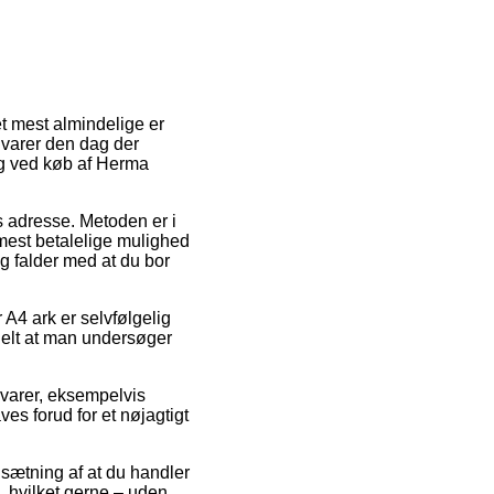
t mest almindelige er
 varer den dag der
ing ved køb af Herma
es adresse. Metoden er i
mest betalelige mulighed
g falder med at du bor
r A4 ark er selvfølgelig
tielt at man undersøger
e varer, eksempelvis
es forud for et nøjagtigt
dsætning af at du handler
, hvilket gerne – uden