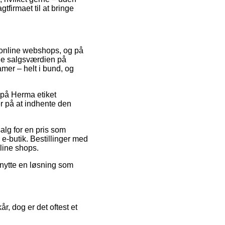
tfirmaet til at bringe
re online webshops, og på
ge salgsværdien på
amer – helt i bund, og
d på Herma etiket
er på at indhente den
alg for en pris som
e-butik. Bestillinger med
nline shops.
enytte en løsning som
, dog er det oftest et