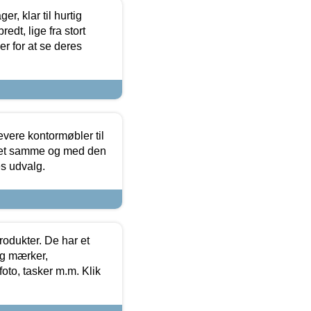
, klar til hurtig
edt, lige fra stort
er for at se deres
evere kontormøbler til
 det samme og med den
es udvalg.
rodukter. De har et
og mærker,
foto, tasker m.m. Klik