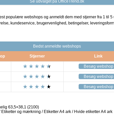
Se udvalget på OfficeTrend.dk
t populære webshops og anmeldt dem med stjerner fra 1 til 5 ud
rrelse, kundeservice, brugervenlighed, betingelser, leveringsfor
Bedst anmeldte webshops
op
Stjerner
Link
Besøg webshop
Besøg webshop
Besøg webshop
gelig 63,5×38,1 (2100)
/ Etiketter og mærkning / Etiketter A4 ark / Hvide etiketter A4 ark