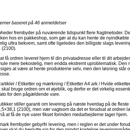
jerner baseret på
46
anmeldelser
omheder frembyder på nuværende tidspunkt flere fragtmetoder. De
pakken hos en pakkeshop, som gør at du kan hente de nyindkøbte
lig ultra bekvem, samt ofte ligeledes den billigste slags lever
1 (2100).
t få ordren leveret hjem til din privatadresse eller til dit arbejd
smule mere bekostelig, men endda ekstremt uproblematisk. Den 
dsiges at være at hente produkterne selv, men den løsning står o
esse.
tikler / Etiketter og mærkning / Etiketter A4 ark / Hvide etikette
ut skal bruge ordren om et øjeblik, og derfor er det virkelig essen
ato for den pågældende vare.
butikker stiller garanti om levering på næste hverdag på de flest
,5×38,1 (2100), men vær vagtsom da det er forudsat at ordren lav
nå at få de nye varer fikset forinden medarbejderne tager hjem.
nmark frembyder gebyrfri levering, men i reglen er det under foru
dover skal du beslutte sig for den mindst kostelige leveringsmåde