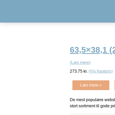
63,5×38,1 (
(Læs mere)
273.75
kr.
(Vis fragtpris)
Læs mere »
De mest populære websho
stort sortiment til gode pr