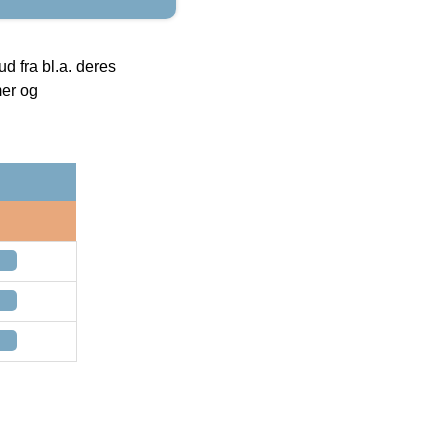
 fra bl.a. deres
mer og