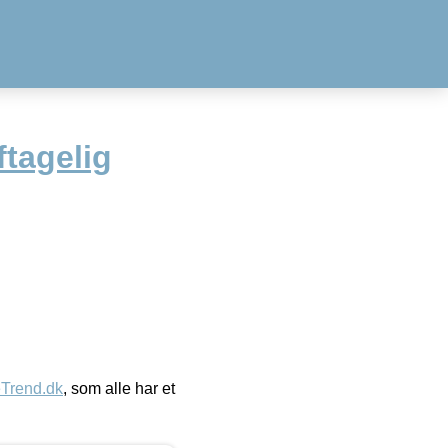
ftagelig
eTrend.dk
, som alle har et