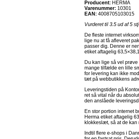
Producent:
HERMA
Varenummer:
10301
EAN:
4008705103015
Vurderet til
3.5
ud af 5 st
De fleste internet virks
lige nu at få afleveret 
passer dig. Denne er nem
etiket aftagelig 63,5×38,
Du kan lige så vel prøve a
mange tilfælde en lille 
for levering kan ikke mo
tæt på webbutikkens adr
Leveringstiden på Kontorar
ret så vital når du absol
den anslåede leveringsd
En stor portion internet 
Herma etiket aftagelig 63
klokkeslæt, så at de kan 
Indtil flere e-shops i Da
for en fastsat pris. Deru