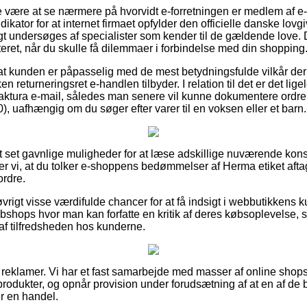
e være at se nærmere på hvorvidt e-forretningen er medlem af 
dikator for at internet firmaet opfylder den officielle danske lovgi
t undersøges af specialister som kender til de gældende love. 
isteret, når du skulle få dilemmaer i forbindelse med din shopping
 at kunden er påpasselig med de mest betydningsfulde vilkår de
en returneringsret e-handlen tilbyder. I relation til det er det lige
aktura e-mail, således man senere vil kunne dokumentere ordre
), uafhængig om du søger efter varer til en voksen eller et barn.
ort set gavnlige muligheder for at læse adskillige nuværende ko
 vi, at du tolker e-shoppens bedømmelser af Herma etiket afta
ordre.
rigt visse værdifulde chancer for at få indsigt i webbutikkens 
ebshops hvor man kan forfatte en kritik af deres købsoplevels
g af tilfredsheden hos kunderne.
f reklamer. Vi har et fast samarbejde med masser af online shops
rodukter, og opnår provision under forudsætning af at en af d
 en handel.