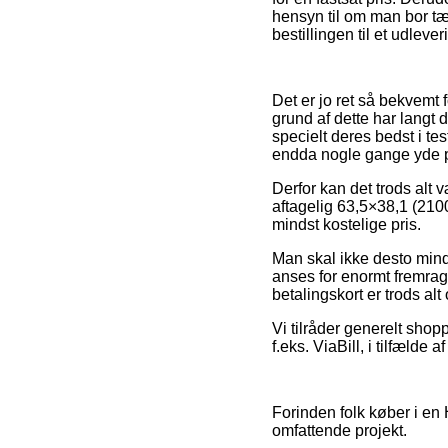
hensyn til om man bor tæt 
bestillingen til et udleve
Det er jo ret så bekvemt f
grund af dette har lang
specielt deres bedst i te
endda nogle gange yde po
Derfor kan det trods alt 
aftagelig 63,5×38,1 (2100
mindst kostelige pris.
Man skal ikke desto mindr
anses for enormt fremrag
betalingskort er trods alt
Vi tilråder generelt shop
f.eks. ViaBill, i tilfælde
Forinden folk køber i en
omfattende projekt.