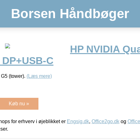
Borsen Håndbøger
HP NVIDIA Qu
3 DP+USB-C
 G5 (tower).
(Læs mere)
Køb nu »
ps for erhverv i øjeblikket er
Engsig.dk
,
Office2go.dk
og
Offic
iser.