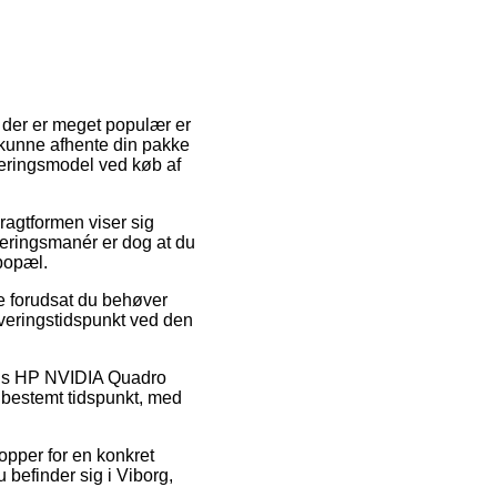
 der er meget populær er
at kunne afhente din pakke
everingsmodel ved køb af
Fragtformen viser sig
veringsmanér er dog at du
bopæl.
e forudsat du behøver
leveringstidspunkt ved den
lvis HP NVIDIA Quadro
 bestemt tidspunkt, med
opper for en konkret
 befinder sig i Viborg,