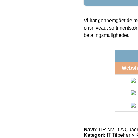
Vi har gennemgået de mes
prisniveau, sortimentstø
betalingsmuligheder.
Websh
Navn:
HP NVIDIA Quad
Kategori:
IT Tilbehør > 