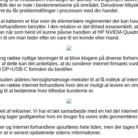
folk der er inde i bestemmelserne på området. Derudover tilbyde
mt du får problemstillinger i processen med din handel.
 om at køberen er klar over de elementære reglementer der kan ha
-forhandleren benytter. I den relation er det tilmed essesentielt, 
 man når som helst vil kunne påvise handlen af HP NVIDIA Qua
l om man leder efter en vare til en kvinde eller mand.
ang række nyttige løsninger til at blive klogere på diverse forh
af dette kan det anbefales, at du sonderer internet firmaets vu
DP+USB-C forinden du bestiller.
uden aldeles hensigtsmæssige metoder til at få indtryk af int
s en række internet forhandlere hvor det er muligt at levere en o
ug til at bedømme hvor tilfredse kunderne er.
ret af reklamer. Vi har et tæt samarbejde med en hel del interne
 og tager godtgørelse hvis en bruger fra vores side gennemfører
 og internet forhandlere ajourføres hele tiden, men der tages fo
ter at vi senest opdaterede sidens informationer.