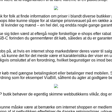
k for folk at finde information om priser i blandt diverse butikker 
s ikke kunne slippe for at stampe prisniveauet på en række af 
til kvinder og mænd – en hel del, og endda nogle gange garanter
ise sig tiden værd at eftergå nogle forskellige e-shops efter ra
 forinden du gennemfører dit køb, således at du er garantere
bs på, at hvis en internet shop markedsfører deres varer til salg
 så kunne det for det meste være et karakteristika der viser en u
igvis omsluttet af en forordning, hvilket begunstiger os imod be
 for køb med gængse betalingskort eller betalinger med mobilen. 
dning som for eksempel ViaBill, såfremt du agter at godtgøre be
HP butik behøver de egentlig skimme webbutikkens vilkår, dog er
kunne måske være at bemærke om internet shoppen er medlem a
ing af at netbutikken efterfølger de danske retningslinjer, udov