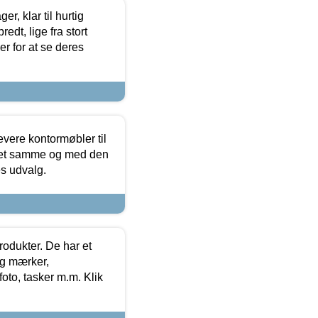
, klar til hurtig
edt, lige fra stort
er for at se deres
evere kontormøbler til
 det samme og med den
es udvalg.
rodukter. De har et
og mærker,
foto, tasker m.m. Klik