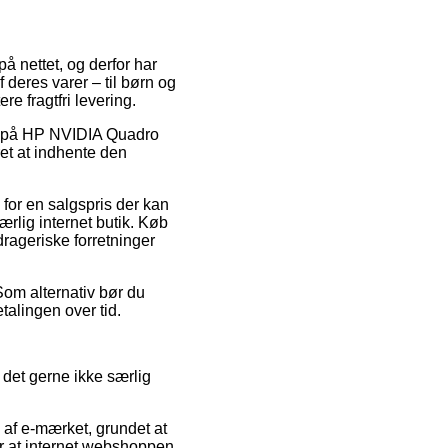
på nettet, og derfor har
deres varer – til børn og
e fragtfri levering.
bat på HP NVIDIA Quadro
t at indhente den
 for en salgspris der kan
ærlig internet butik. Køb
drageriske forretninger
Som alternativ bør du
talingen over tid.
 det gerne ikke særlig
f e-mærket, grundet at
er at internet webshoppen