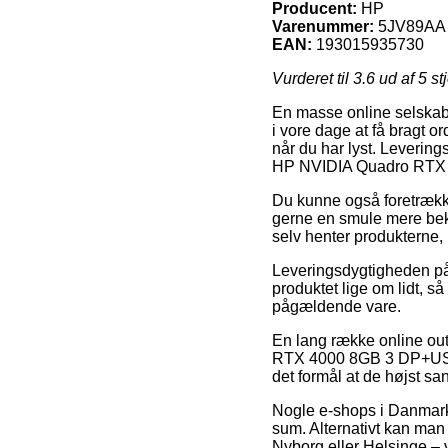
Producent:
HP
Varenummer:
5JV89AA
EAN:
193015935730
Vurderet til
3.6
ud af 5 st
En masse online selskabe
i vore dage at få bragt or
når du har lyst. Levering
HP NVIDIA Quadro RTX
Du kunne også foretrække a
gerne en smule mere beko
selv henter produkterne,
Leveringsdygtigheden på 
produktet lige om lidt, s
pågældende vare.
En lang række online ou
RTX 4000 8GB 3 DP+USB-C,
det formål at de højst sa
Nogle e-shops i Danmark 
sum. Alternativt kan man 
Nyborg eller Helsinge – v