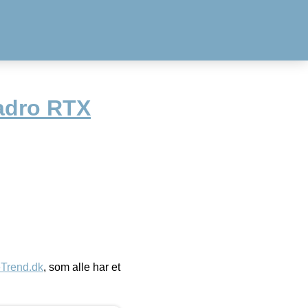
adro RTX
eTrend.dk
, som alle har et