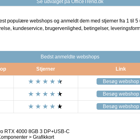
Se udvalget på OfficeTrend.dk
t populære webshops og anmeldt dem med stjerner fra 1 til 5 ud
rrelse, kundeservice, brugervenlighed, betingelser, leveringsfor
Bedst anmeldte webshops
op
Stjerner
Link
Besøg webshop
Besøg webshop
Besøg webshop
ro RTX 4000 8GB 3 DP+USB-C
Komponenter > Grafikkort