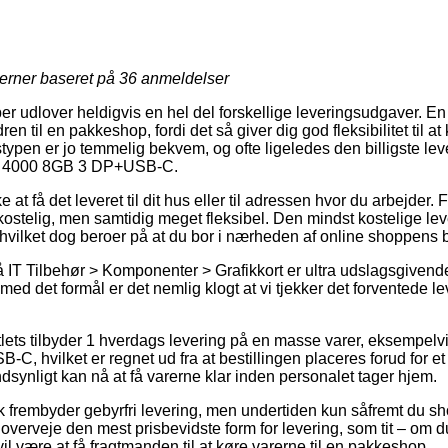
jerner baseret på
36
anmeldelser
r udlover heldigvis en hel del forskellige leveringsudgaver. En
dren til en pakkeshop, fordi det så giver dig god fleksibilitet til 
stypen er jo temmelig bekvem, og ofte ligeledes den billigste l
 4000 8GB 3 DP+USB-C.
t få det leveret til dit hus eller til adressen hvor du arbejder. 
stelig, men samtidig meget fleksibel. Den mindst kostelige le
 hvilket dog beroer på at du bor i nærheden af online shoppens 
IT Tilbehør > Komponenter > Grafikkort er ultra udslagsgivend
å med det formål er det nemlig klogt at vi tjekker det forventede 
tlets tilbyder 1 hverdags levering på en masse varer, eksempe
 hvilket er regnet ud fra at bestillingen placeres forud for et
ndsynligt kan nå at få varerne klar inden personalet tager hjem.
frembyder gebyrfri levering, men undertiden kun såfremt du sh
overveje den mest prisbevidste form for levering, som tit – om du
il være at få fragtmanden til at køre varerne til en pakkeshop.