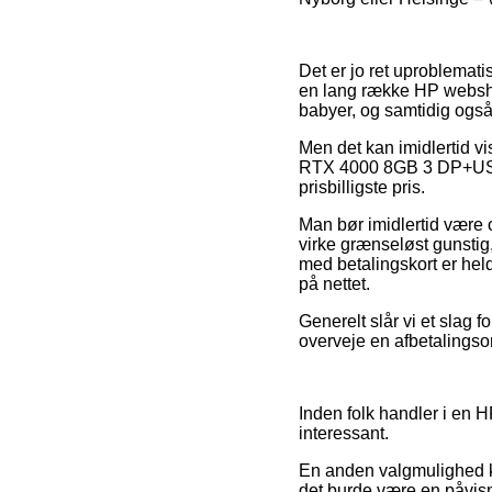
Det er jo ret uproblematis
en lang række HP webshop
babyer, og samtidig også 
Men det kan imidlertid v
RTX 4000 8GB 3 DP+USB-C
prisbilligste pris.
Man bør imidlertid være o
virke grænseløst gunstig,
med betalingskort er held
på nettet.
Generelt slår vi et slag
overveje en afbetalingsor
Inden folk handler i en 
interessant.
En anden valgmulighed 
det burde være en påvisn