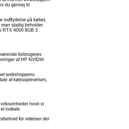
s du genvej til
ve indflydelse på købet,
at man stadig beholder
dro RTX 4000 8GB 3
enværende forbrugeres
rderinger af HP NVIDIA
ernet webshoppens
mtale af købsoplevelsen,
t virksomheder hvori vi
 et indkøb.
rbehold for rettelser der