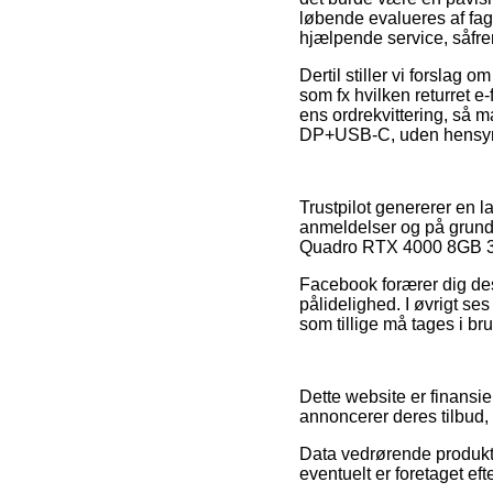
løbende evalueres af fag
hjælpende service, såfre
Dertil stiller vi forslag
som fx hvilken returret e
ens ordrekvittering, så
DP+USB-C, uden hensyn ti
Trustpilot genererer en l
anmeldelser og på grund 
Quadro RTX 4000 8GB 3 
Facebook forærer dig des
pålidelighed. I øvrigt se
som tillige må tages i br
Dette website er finansie
annoncerer deres tilbud,
Data vedrørende produkter
eventuelt er foretaget ef