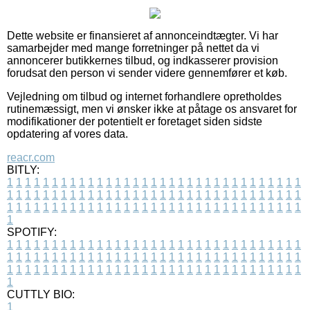
Dette website er finansieret af annonceindtægter. Vi har
samarbejder med mange forretninger på nettet da vi
annoncerer butikkernes tilbud, og indkasserer provision
forudsat den person vi sender videre gennemfører et køb.
Vejledning om tilbud og internet forhandlere opretholdes
rutinemæssigt, men vi ønsker ikke at påtage os ansvaret for
modifikationer der potentielt er foretaget siden sidste
opdatering af vores data.
reacr.com
BITLY:
1
1
1
1
1
1
1
1
1
1
1
1
1
1
1
1
1
1
1
1
1
1
1
1
1
1
1
1
1
1
1
1
1
1
1
1
1
1
1
1
1
1
1
1
1
1
1
1
1
1
1
1
1
1
1
1
1
1
1
1
1
1
1
1
1
1
1
1
1
1
1
1
1
1
1
1
1
1
1
1
1
1
1
1
1
1
1
1
1
1
1
1
1
1
1
1
1
1
1
1
SPOTIFY:
1
1
1
1
1
1
1
1
1
1
1
1
1
1
1
1
1
1
1
1
1
1
1
1
1
1
1
1
1
1
1
1
1
1
1
1
1
1
1
1
1
1
1
1
1
1
1
1
1
1
1
1
1
1
1
1
1
1
1
1
1
1
1
1
1
1
1
1
1
1
1
1
1
1
1
1
1
1
1
1
1
1
1
1
1
1
1
1
1
1
1
1
1
1
1
1
1
1
1
1
CUTTLY BIO:
1