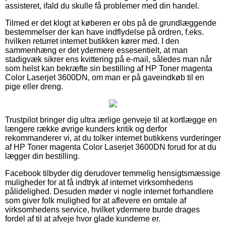
assisteret, ifald du skulle få problemer med din handel.
Tilmed er det klogt at køberen er obs på de grundlæggende
bestemmelser der kan have indflydelse på ordren, f.eks.
hvilken returret internet butikken kører med. I den
sammenhæng er det ydermere essesentielt, at man
stadigvæk sikrer ens kvittering på e-mail, således man når
som helst kan bekræfte sin bestilling af HP Toner magenta
Color Laserjet 3600DN, om man er på gaveindkøb til en
pige eller dreng.
Trustpilot bringer dig ultra ærlige genveje til at kortlægge en
længere række øvrige kunders kritik og derfor
rekommanderer vi, at du tolker internet butikkens vurderinger
af HP Toner magenta Color Laserjet 3600DN forud for at du
lægger din bestilling.
Facebook tilbyder dig derudover temmelig hensigtsmæssige
muligheder for at få indtryk af internet virksomhedens
pålidelighed. Desuden møder vi nogle internet forhandlere
som giver folk mulighed for at aflevere en omtale af
virksomhedens service, hvilket ydermere burde drages
fordel af til at afveje hvor glade kunderne er.