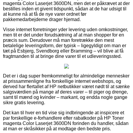
magenta Color Laserjet 3600DN, men det er påkrævet at der
bestilles inden et givent tidspunkt, sådan at de har udsigt til
at kunne nå at få de nye varer ordnet før
pakkemedarbejderne drager hjemad.
Visse internet forretninger yder levering uden omkostninger,
men tit er det under forudsætning af at man shopper for en
præcis sum. Derudover må man foretrække den mest
betalelige leveringsform, der typisk – ligegyldigt om man er
tæt på Esbjerg, Svendborg eller Bramming – vil blive at få
fragtmanden til at bringe dine varer til et udleveringssted.
Det er i dag super fremkommeligt for almindelige mennesker
at prissammenligne fra forskellige internet webshops, og
derved har flertallet af HP netbutikker været nødt til at sænke
salgsværdien på mange af deres varer – til piger og drenge,
samt til mænd og kvinder – markant, og endda nogle gange
sikre gratis levering.
Det kan til hver en tid vise sig indbringende at inspicere et
par forskellige e-forhandlere efter rabatkoder på HP Toner
magenta Color Laserjet 3600DN forinden du handler, sådan
at man er skråsikker på at modtage den bedste pris.