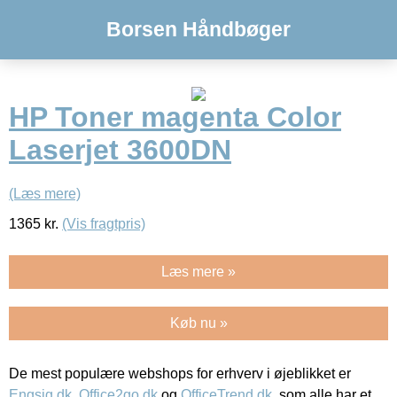
Borsen Håndbøger
HP Toner magenta Color
Laserjet 3600DN
(Læs mere)
1365
kr.
(Vis fragtpris)
Læs mere »
Køb nu »
De mest populære webshops for erhverv i øjeblikket er
Engsig.dk
,
Office2go.dk
og
OfficeTrend.dk
, som alle har et