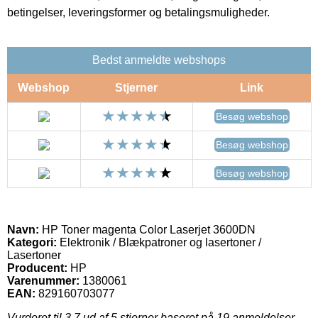
betingelser, leveringsformer og betalingsmuligheder.
Bedst anmeldte webshops
Webshop
Stjerner
Link
Besøg webshop
Besøg webshop
Besøg webshop
Navn:
HP Toner magenta Color Laserjet 3600DN
Kategori:
Elektronik / Blækpatroner og lasertoner /
Lasertoner
Producent:
HP
Varenummer:
1380061
EAN:
829160703077
Vurderet til
3.7
ud af 5 stjerner baseret på
19
anmeldelser