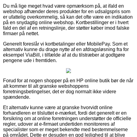
Du må lige meget hvad være opmærksom på, at ifald en
webshop afhænder deres produkter for en udsalgspris som
er ufattelig overkommelig, så kan det ofte være en indikation
på en snydagtig online webshop. Kortbestillinger er i hvert
fald en del af en retningslinje, der støtter køber imod falske
firmaer på nettet.
Generelt foreslår vi kortbetalinger eller MobilePay. Som et
alternativ kunne du drage nytte af en afdragsløsning fra for
eksempel ViaBill, i tilfælde af at du tilstræber at godtgøre
pengene ude i fremtiden.
Forud for at nogen shopper på en HP online butik bør de når
alt kommer til alt granske webshoppens
forretningsbetingelser, det er dog normalt ikke videre
spændende.
Et alternativ kunne være at granske hvorvidt online
forhandleren er tilsluttet e-mærket, fordi det generelt er en
forsikring om at online forretningen understøtter de officielle
regler, udover at e-firmaet undertiden monitoreres af
specialister som er meget bekendte med bestemmelserne
på området. Dette er desuden en god lejlighed til at blive