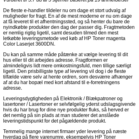
De fleste e-handler tildeler nu om dage et stort udvalg af
muligheder for fragt. En af de mest moderne er nu om dage
at få leveret til et afhentningssted, og så henter du bare de
nyindkøbte produkter den dag der passer dig. Fragtmetoden
er nemlig rigtig ligetil, samt desuden tilmed den mest
letkøbte leveringsmetode ved køb af HP Toner magenta
Color Laserjet 3600DN.
Du kan på samme måde påtænke at vælge levering til dit
hus eller til dit arbejdes adresse. Fragtformen er
almindeligvis lidt mere omkostningsfuld, men tillige særligt
ligetil. Den prisbilligste type af levering vil dog i de fleste
tilfælde være selv at hente ordren, som desværre afhænger
af at du har bopæl med kort afstand til e-forretningens
adresse.
Leveringsdygtigheden på Elektronik / Blækpatroner og
lasertoner / Lasertoner er selvfølgelig yderst udslagsgivende
hvis du har brug for dine nye produkter fluks, så herved er
det nemlig på sin plads at man studerer det anslåede
leveringstidspunkt for det pågældende produkt.
Temmelig mange internet firmaer yder levering på næste
hverdag på flere varenumre, eksempelvis HP Toner