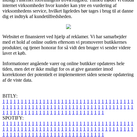
internet virksomheder hvor kunder kan ytre en vurdering af
virksomhedens service, hvilket ligeledes bør tages i brug til at danne
dig et indtryk af kundetilfredsheden.
Websitet er finansieret ved hjælp af reklamer. Vi har samarbejder
med et hold af online outlets eftersom vi promoverer butikkernes
produkter, og tjener honorar for så vidt den bruger vi sender videre
laver et køb.
Informationer angående varer og online butikker opdateres hele
tiden, men det er ikke muligt for os at give garantier imod
korrektioner der potentielt er implementeret siden seneste opdatering
af de viste data.
BITLY:
1
1
1
1
1
1
1
1
1
1
1
1
1
1
1
1
1
1
1
1
1
1
1
1
1
1
1
1
1
1
1
1
1
1
1
1
1
1
1
1
1
1
1
1
1
1
1
1
1
1
1
1
1
1
1
1
1
1
1
1
1
1
1
1
1
1
1
1
1
1
1
1
1
1
1
1
1
1
1
1
1
1
1
1
1
1
1
1
1
1
1
1
1
1
1
1
1
1
1
1
SPOTIFY:
1
1
1
1
1
1
1
1
1
1
1
1
1
1
1
1
1
1
1
1
1
1
1
1
1
1
1
1
1
1
1
1
1
1
1
1
1
1
1
1
1
1
1
1
1
1
1
1
1
1
1
1
1
1
1
1
1
1
1
1
1
1
1
1
1
1
1
1
1
1
1
1
1
1
1
1
1
1
1
1
1
1
1
1
1
1
1
1
1
1
1
1
1
1
1
1
1
1
1
1