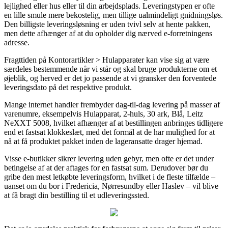
lejlighed eller hus eller til din arbejdsplads. Leveringstypen er ofte
en lille smule mere bekostelig, men tillige ualmindeligt gnidningsløs.
Den billigste leveringsløsning er uden tvivl selv at hente pakken,
men dette afhænger af at du opholder dig nærved e-forretningens
adresse.
Fragttiden på Kontorartikler > Hulapparater kan vise sig at være
særdeles bestemmende når vi står og skal bruge produkterne om et
øjeblik, og herved er det jo passende at vi gransker den forventede
leveringsdato på det respektive produkt.
Mange internet handler frembyder dag-til-dag levering på masser af
varenumre, eksempelvis Hulapparat, 2-huls, 30 ark, Blå, Leitz
NeXXT 5008, hvilket afhænger af at bestillingen anbringes tidligere
end et fastsat klokkeslæt, med det formål at de har mulighed for at
nå at få produktet pakket inden de lageransatte drager hjemad.
Visse e-butikker sikrer levering uden gebyr, men ofte er det under
betingelse af at der aftages for en fastsat sum. Derudover bør du
gribe den mest letkøbte leveringsform, hvilket i de fleste tilfælde –
uanset om du bor i Fredericia, Nørresundby eller Haslev – vil blive
at få bragt din bestilling til et udleveringssted.