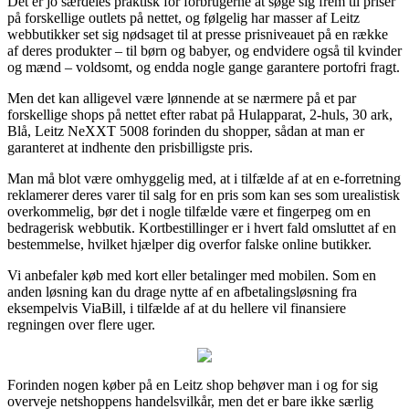
Det er jo særdeles praktisk for forbrugerne at søge sig frem til priser
på forskellige outlets på nettet, og følgelig har masser af Leitz
webbutikker set sig nødsaget til at presse prisniveauet på en række
af deres produkter – til børn og babyer, og endvidere også til kvinder
og mænd – voldsomt, og endda nogle gange garantere portofri fragt.
Men det kan alligevel være lønnende at se nærmere på et par
forskellige shops på nettet efter rabat på Hulapparat, 2-huls, 30 ark,
Blå, Leitz NeXXT 5008 forinden du shopper, sådan at man er
garanteret at indhente den prisbilligste pris.
Man må blot være omhyggelig med, at i tilfælde af at en e-forretning
reklamerer deres varer til salg for en pris som kan ses som urealistisk
overkommelig, bør det i nogle tilfælde være et fingerpeg om en
bedragerisk webbutik. Kortbestillinger er i hvert fald omsluttet af en
bestemmelse, hvilket hjælper dig overfor falske online butikker.
Vi anbefaler køb med kort eller betalinger med mobilen. Som en
anden løsning kan du drage nytte af en afbetalingsløsning fra
eksempelvis ViaBill, i tilfælde af at du hellere vil finansiere
regningen over flere uger.
Forinden nogen køber på en Leitz shop behøver man i og for sig
overveje netshoppens handelsvilkår, men det er bare ikke særlig