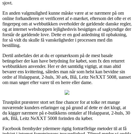
sjovt.
En anden valgmulighed kunne måske være at se nærmere på om
online forhandleren er verificeret af e-mærket, eftersom det ofte er et
fingerpeg om at webbutikken overholder de gældende danske regler,
og at internet webshoppen lejlighedsvis besigtiges af sagkyndige der
forstår de gældende love. Dette er en god anledning til opbakning,
for så vidt du skulle få vanskeligheder i processen med din
bestilling.
Dertil anbefales det at du er opmærksom på de mest basale
betingelser der kan have betydning for købet, som fx den returret
webbutikken anvender. Her er det samtidig vigtigt, at man altid
bevarer ens kvittering, således man når som helst kan bevidne sin
ordre af Hulapparat, 2-huls, 30 ark, Blå, Leitz NeXXT 5008, uanset
om man søger efter varer til en herre eller dame.
Trustpilot præsterer stort set fine chancer for at tolke ret mange
nuværende kunders erfaringer og på grund af dette er det klogt, at
du kigger nærmere på e-butikkens omtaler af Hulapparat, 2-huls, 30
ark, Blå, Leitz NeXXT 5008 forinden du køber.
Facebook frembyder ydermere rigtig fortræffelige metoder til at få
indsigt i internet forretningens troværdighed. Tilmed møder vi endda