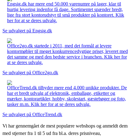
Engsig.dk har mere end 50.000 varenumre på lager, klar til
hurtig levering indenfor få dage. Sortimentet spænder bredt,
lige fra stort kontorudstyr til små produkter på kontoret. Klik
her for at se deres udvalg.
Se udvalget på Engsig.dk
Office2go.dk startede i 2011, med det formål at levere
kontormøbler til meget konkurrencedygtige priser, leveret med
det samme og med den bedste service i branchen. Klik her for
at se deres udvalg.
Se udvalget på Office2go.dk
OfficeTrend.dk tilbyder mere end 4.000 unikke produkter. De
har et bredt udvalg af elektronik, emballage, etiketter og
mærker, kontorartikler, hobby, skolestart, gæstebøger og foto,
tasker m.m. Klik her for at se deres udvalg.
Se udvalget på OfficeTrend.dk
Vi har gennemgået de mest populære webshops og anmeldt dem
med stjerner fra 1 til 5 ud fra bl.a. deres prisniveau,