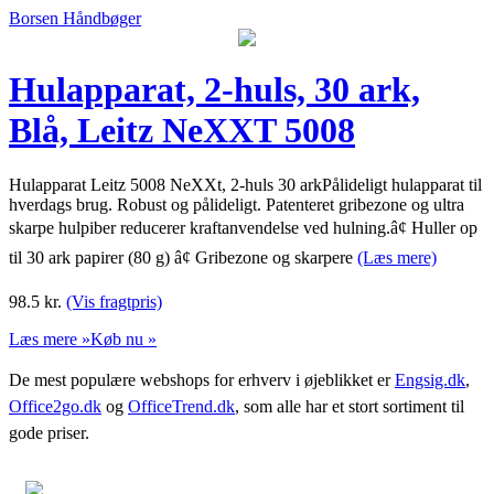
Borsen Håndbøger
Hulapparat, 2-huls, 30 ark,
Blå, Leitz NeXXT 5008
Hulapparat Leitz 5008 NeXXt, 2-huls 30 arkPålideligt hulapparat til
hverdags brug. Robust og pålideligt. Patenteret gribezone og ultra
skarpe hulpiber reducerer kraftanvendelse ved hulning.â¢ Huller op
til 30 ark papirer (80 g) â¢ Gribezone og skarpere
(Læs mere)
98.5
kr.
(Vis fragtpris)
Læs mere »
Køb nu »
De mest populære webshops for erhverv i øjeblikket er
Engsig.dk
,
Office2go.dk
og
OfficeTrend.dk
, som alle har et stort sortiment til
gode priser.