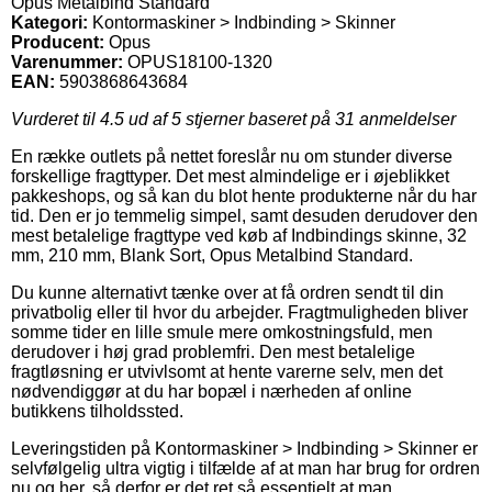
Opus Metalbind Standard
Kategori:
Kontormaskiner > Indbinding > Skinner
Producent:
Opus
Varenummer:
OPUS18100-1320
EAN:
5903868643684
Vurderet til
4.5
ud af 5 stjerner baseret på
31
anmeldelser
En række outlets på nettet foreslår nu om stunder diverse
forskellige fragttyper. Det mest almindelige er i øjeblikket
pakkeshops, og så kan du blot hente produkterne når du har
tid. Den er jo temmelig simpel, samt desuden derudover den
mest betalelige fragttype ved køb af Indbindings skinne, 32
mm, 210 mm, Blank Sort, Opus Metalbind Standard.
Du kunne alternativt tænke over at få ordren sendt til din
privatbolig eller til hvor du arbejder. Fragtmuligheden bliver
somme tider en lille smule mere omkostningsfuld, men
derudover i høj grad problemfri. Den mest betalelige
fragtløsning er utvivlsomt at hente varerne selv, men det
nødvendiggør at du har bopæl i nærheden af online
butikkens tilholdssted.
Leveringstiden på Kontormaskiner > Indbinding > Skinner er
selvfølgelig ultra vigtig i tilfælde af at man har brug for ordren
nu og her, så derfor er det ret så essentielt at man