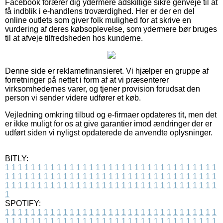
Facebook forærer dig ydermere adskillige sikre genveje til at
få indblik i e-handlens troværdighed. Her er der en del
online outlets som giver folk mulighed for at skrive en
vurdering af deres købsoplevelse, som ydermere bør bruges
til at afveje tilfredsheden hos kunderne.
Denne side er reklamefinansieret. Vi hjælper en gruppe af
forretninger på nettet i form af at vi præsenterer
virksomhedernes varer, og tjener provision forudsat den
person vi sender videre udfører et køb.
Vejledning omkring tilbud og e-firmaer opdateres tit, men det
er ikke muligt for os at give garantier imod ændringer der er
udført siden vi nyligst opdaterede de anvendte oplysninger.
BITLY:
1
1
1
1
1
1
1
1
1
1
1
1
1
1
1
1
1
1
1
1
1
1
1
1
1
1
1
1
1
1
1
1
1
1
1
1
1
1
1
1
1
1
1
1
1
1
1
1
1
1
1
1
1
1
1
1
1
1
1
1
1
1
1
1
1
1
1
1
1
1
1
1
1
1
1
1
1
1
1
1
1
1
1
1
1
1
1
1
1
1
1
1
1
1
1
1
1
1
1
1
SPOTIFY:
1
1
1
1
1
1
1
1
1
1
1
1
1
1
1
1
1
1
1
1
1
1
1
1
1
1
1
1
1
1
1
1
1
1
1
1
1
1
1
1
1
1
1
1
1
1
1
1
1
1
1
1
1
1
1
1
1
1
1
1
1
1
1
1
1
1