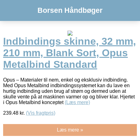
Borsen Håndbøger
Indbindings skinne, 32 mm,
210 mm, Blank Sort, Opus
Metalbind Standard
Opus – Materialer til nem, enkel og eksklusiv indbinding.
Med Opus Metalbind indbindingssystemet kan du lave en
hurtig indbinding uden brug af strøm og dermed uden at
skulle vente på at maskinen varmer op og bliver klar. Hjertet
i Opus Metalbind konceptet
(Læs mere)
239.48
kr.
(Vis fragtpris)
Læs mere »