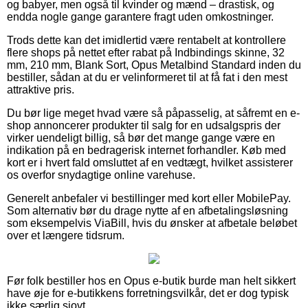
og babyer, men også til kvinder og mænd – drastisk, og
endda nogle gange garantere fragt uden omkostninger.
Trods dette kan det imidlertid være rentabelt at kontrollere
flere shops på nettet efter rabat på Indbindings skinne, 32
mm, 210 mm, Blank Sort, Opus Metalbind Standard inden du
bestiller, sådan at du er velinformeret til at få fat i den mest
attraktive pris.
Du bør lige meget hvad være så påpasselig, at såfremt en e-
shop annoncerer produkter til salg for en udsalgspris der
virker uendeligt billig, så bør det mange gange være en
indikation på en bedragerisk internet forhandler. Køb med
kort er i hvert fald omsluttet af en vedtægt, hvilket assisterer
os overfor snydagtige online varehuse.
Generelt anbefaler vi bestillinger med kort eller MobilePay.
Som alternativ bør du drage nytte af en afbetalingsløsning
som eksempelvis ViaBill, hvis du ønsker at afbetale beløbet
over et længere tidsrum.
Før folk bestiller hos en Opus e-butik burde man helt sikkert
have øje for e-butikkens forretningsvilkår, det er dog typisk
ikke særlig sjovt.