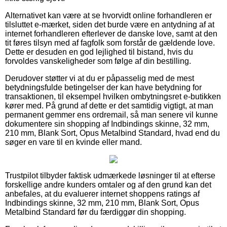
Alternativet kan være at se hvorvidt online forhandleren er
tilsluttet e-mærket, siden det burde være en antydning af at
internet forhandleren efterlever de danske love, samt at den
tit føres tilsyn med af fagfolk som forstår de gældende love.
Dette er desuden en god lejlighed til bistand, hvis du
forvoldes vanskeligheder som følge af din bestilling.
Derudover støtter vi at du er påpasselig med de mest
betydningsfulde betingelser der kan have betydning for
transaktionen, til eksempel hvilken ombytningsret e-butikken
kører med. På grund af dette er det samtidig vigtigt, at man
permanent gemmer ens ordremail, så man senere vil kunne
dokumentere sin shopping af Indbindings skinne, 32 mm,
210 mm, Blank Sort, Opus Metalbind Standard, hvad end du
søger en vare til en kvinde eller mand.
Trustpilot tilbyder faktisk udmærkede løsninger til at efterse
forskellige andre kunders omtaler og af den grund kan det
anbefales, at du evaluerer internet shoppens ratings af
Indbindings skinne, 32 mm, 210 mm, Blank Sort, Opus
Metalbind Standard før du færdiggør din shopping.