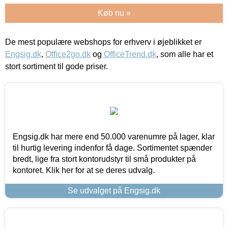
Køb nu »
De mest populære webshops for erhverv i øjeblikket er
Engsig.dk
,
Office2go.dk
og
OfficeTrend.dk
, som alle har et
stort sortiment til gode priser.
Engsig.dk har mere end 50.000 varenumre på lager, klar
til hurtig levering indenfor få dage. Sortimentet spænder
bredt, lige fra stort kontorudstyr til små produkter på
kontoret. Klik her for at se deres udvalg.
Se udvalget på Engsig.dk