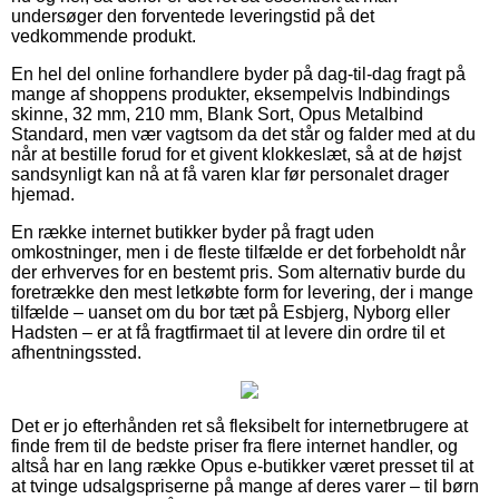
undersøger den forventede leveringstid på det
vedkommende produkt.
En hel del online forhandlere byder på dag-til-dag fragt på
mange af shoppens produkter, eksempelvis Indbindings
skinne, 32 mm, 210 mm, Blank Sort, Opus Metalbind
Standard, men vær vagtsom da det står og falder med at du
når at bestille forud for et givent klokkeslæt, så at de højst
sandsynligt kan nå at få varen klar før personalet drager
hjemad.
En række internet butikker byder på fragt uden
omkostninger, men i de fleste tilfælde er det forbeholdt når
der erhverves for en bestemt pris. Som alternativ burde du
foretrække den mest letkøbte form for levering, der i mange
tilfælde – uanset om du bor tæt på Esbjerg, Nyborg eller
Hadsten – er at få fragtfirmaet til at levere din ordre til et
afhentningssted.
Det er jo efterhånden ret så fleksibelt for internetbrugere at
finde frem til de bedste priser fra flere internet handler, og
altså har en lang række Opus e-butikker været presset til at
at tvinge udsalgspriserne på mange af deres varer – til børn