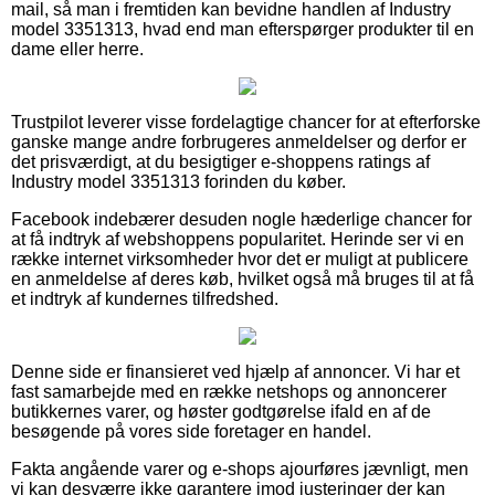
mail, så man i fremtiden kan bevidne handlen af Industry
model 3351313, hvad end man efterspørger produkter til en
dame eller herre.
Trustpilot leverer visse fordelagtige chancer for at efterforske
ganske mange andre forbrugeres anmeldelser og derfor er
det prisværdigt, at du besigtiger e-shoppens ratings af
Industry model 3351313 forinden du køber.
Facebook indebærer desuden nogle hæderlige chancer for
at få indtryk af webshoppens popularitet. Herinde ser vi en
række internet virksomheder hvor det er muligt at publicere
en anmeldelse af deres køb, hvilket også må bruges til at få
et indtryk af kundernes tilfredshed.
Denne side er finansieret ved hjælp af annoncer. Vi har et
fast samarbejde med en række netshops og annoncerer
butikkernes varer, og høster godtgørelse ifald en af de
besøgende på vores side foretager en handel.
Fakta angående varer og e-shops ajourføres jævnligt, men
vi kan desværre ikke garantere imod justeringer der kan