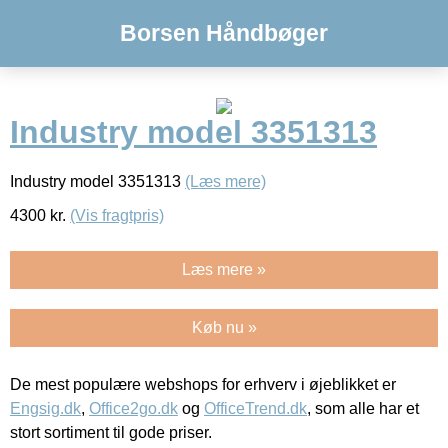
Borsen Håndbøger
Industry model 3351313
Industry model 3351313
(Læs mere)
4300
kr.
(Vis fragtpris)
Læs mere »
Køb nu »
De mest populære webshops for erhverv i øjeblikket er
Engsig.dk
,
Office2go.dk
og
OfficeTrend.dk
, som alle har et
stort sortiment til gode priser.