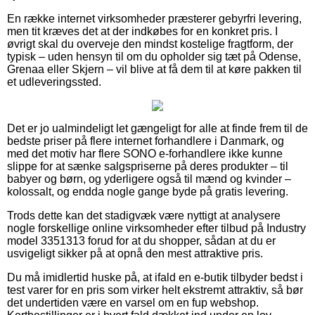
En række internet virksomheder præsterer gebyrfri levering,
men tit kræves det at der indkøbes for en konkret pris. I
øvrigt skal du overveje den mindst kostelige fragtform, der
typisk – uden hensyn til om du opholder sig tæt på Odense,
Grenaa eller Skjern – vil blive at få dem til at køre pakken til
et udleveringssted.
Det er jo ualmindeligt let gængeligt for alle at finde frem til de
bedste priser på flere internet forhandlere i Danmark, og
med det motiv har flere SONO e-forhandlere ikke kunne
slippe for at sænke salgspriserne på deres produkter – til
babyer og børn, og yderligere også til mænd og kvinder –
kolossalt, og endda nogle gange byde på gratis levering.
Trods dette kan det stadigvæk være nyttigt at analysere
nogle forskellige online virksomheder efter tilbud på Industry
model 3351313 forud for at du shopper, sådan at du er
usvigeligt sikker på at opnå den mest attraktive pris.
Du må imidlertid huske på, at ifald en e-butik tilbyder bedst i
test varer for en pris som virker helt ekstremt attraktiv, så bør
det undertiden være en varsel om en fup webshop.