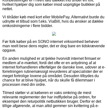
Kortbestillinger er i hvert fald dækket ind under en lov,
hvilket hjælper dig som køber imod uoprigtige butikker på
nettet.
Vi tilråder køb med kort eller MobilePay. Alternativt burde du
udnytte et tilbud som f.eks. ViaBill, hvis du ønsker at dække
omkostningerne i flere bidder.
Før folk køber på en SONO internet virksomhed behøver
man reelt bese dens regler, det er dog bare en tidskrævende
opgave.
En anden mulighed er at tjekke hvorvidt internet firmaet er
medlem af e-mærket, fordi det ofte er en antydning af at
internet forhandleren efterfølger de danske love, udover at e-
forretningen rutinemæssigt revurderes af specialister der er
meget fortrolige lovene på området. Desuden tilbydes du
chance for at blive hjulpet, når du skulle få dilemmaer i
processen med din ordre.
Tilmed støtter vi at køberen er vaks omkring de mest
relevante reglementer der har indflydelse på ordren, for
eksempel den returpolitik netbutikken bruger. Derfor er det
tillige afgørende, at man altid gemmer sin kvittering på e-