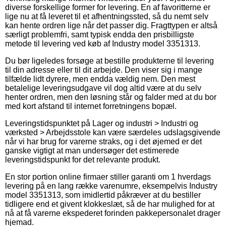
diverse forskellige former for levering. En af favoritterne er
lige nu at få leveret til et afhentningssted, så du nemt selv
kan hente ordren lige når det passer dig. Fragttypen er altså
særligt problemfri, samt typisk endda den prisbilligste
metode til levering ved køb af Industry model 3351313.
Du bør ligeledes forsøge at bestille produkterne til levering
til din adresse eller til dit arbejde. Den viser sig i mange
tilfælde lidt dyrere, men endda vældig nem. Den mest
betalelige leveringsudgave vil dog altid være at du selv
henter ordren, men den løsning står og falder med at du bor
med kort afstand til internet forretningens bopæl.
Leveringstidspunktet på Lager og industri > Industri og
værksted > Arbejdsstole kan være særdeles udslagsgivende
når vi har brug for varerne straks, og i det øjemed er det
ganske vigtigt at man undersøger det estimerede
leveringstidspunkt for det relevante produkt.
En stor portion online firmaer stiller garanti om 1 hverdags
levering på en lang række varenumre, eksempelvis Industry
model 3351313, som imidlertid påkræver at du bestiller
tidligere end et givent klokkeslæt, så de har mulighed for at
nå at få varerne ekspederet forinden pakkepersonalet drager
hjemad.