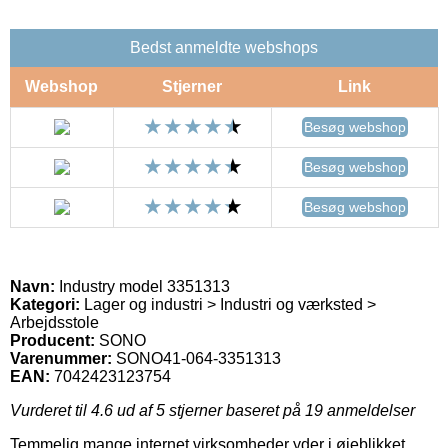
Bedst anmeldte webshops
Webshop
Stjerner
Link
Besøg webshop
Besøg webshop
Besøg webshop
Navn:
Industry model 3351313
Kategori:
Lager og industri > Industri og værksted >
Arbejdsstole
Producent:
SONO
Varenummer:
SONO41-064-3351313
EAN:
7042423123754
Vurderet til
4.6
ud af 5 stjerner baseret på
19
anmeldelser
Temmelig mange internet virksomheder yder i øjeblikket