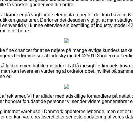
ulle få vanskeligheder ved din ordre.
at køber er på vagt for de elementære regler der kan have indvi
butikken garanterer. Derfor er det desuden vigtigt, at man stadi
l enhver tid vil kunne eftervise sin bestilling af Industry model 
ame eller herre.
ske fine chancer for at se nøjere på mange øvrige kunders tank
etningens bedømmelser af Industry model 4250113 inden du færdi
å fuldkommen habile metoder til at få indsigt i e-firmaets trov
 man kan levere en vurdering af ordreforløbet, hvilket på samme
ne er.
 af reklamer. Vi har aftaler med adskillige forhandlere på nette
ter honorar forudsat de personer vi sender videre gennemfører e
g internet varehuse i Danmark opdateres løbende, men det er umu
er der kan være realiseret efter seneste opdatering af vores dat