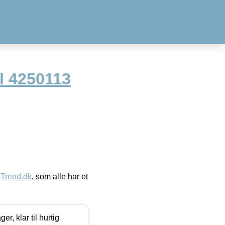
l 4250113
eTrend.dk
, som alle har et
, klar til hurtig