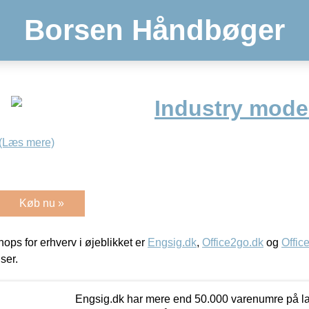
Borsen Håndbøger
Industry mode
(Læs mere)
Køb nu »
ps for erhverv i øjeblikket er
Engsig.dk
,
Office2go.dk
og
Offic
iser.
Engsig.dk har mere end 50.000 varenumre på lager