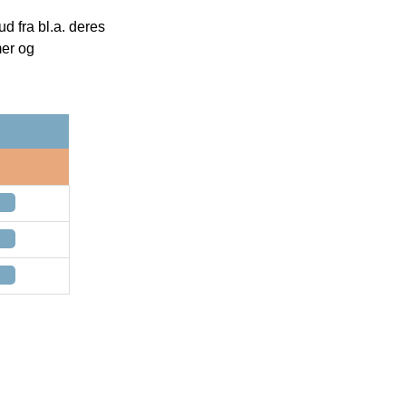
 fra bl.a. deres
mer og