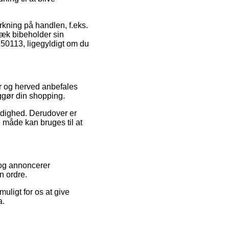
rkning på handlen, f.eks.
gvæk bibeholder sin
4250113, ligegyldigt om du
er og herved anbefales
ggør din shopping.
ærdighed. Derudover er
 måde kan bruges til at
t og annoncerer
n ordre.
ligt for os at give
a.