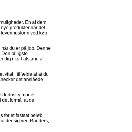
tmuligheder. En af dem
 nye produkter når det
e leveringsform ved køb
il når du er på job. Denne
 Den billigste
 dig i kort afstand af
vital i tilfælde af at du
 checker det anslåede
is Industry model
 det formål at de
s for et fastsat beløb.
holder sig ved Randers,