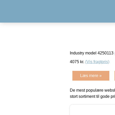
Industry model 4250113
4075
kr.
(Vis fragtpris)
Læs mere »
De mest populære websho
stort sortiment til gode pr