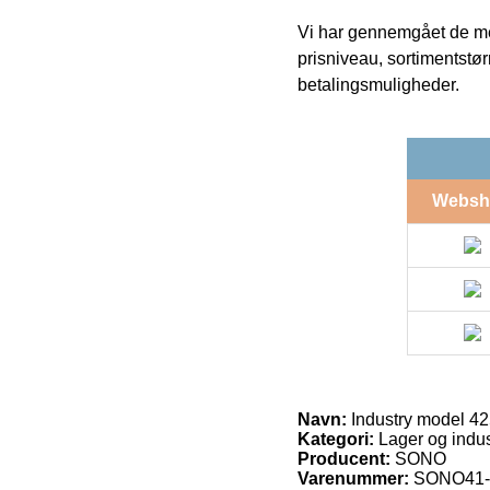
Vi har gennemgået de mes
prisniveau, sortimentstø
betalingsmuligheder.
Websh
Navn:
Industry model 4
Kategori:
Lager og indust
Producent:
SONO
Varenummer:
SONO41-