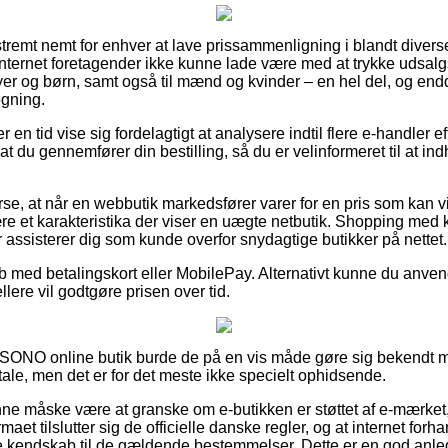
tremt nemt for enhver at lave prissammenligning i blandt diverse
internet foretagender ikke kunne lade være med at trykke udsal
byer og børn, samt også til mænd og kvinder – en hel del, og en
egning.
er en tid vise sig fordelagtigt at analysere indtil flere e-handler e
t du gennemfører din bestilling, så du er velinformeret til at ind
se, at når en webbutik markedsfører varer for en pris som kan vir
 et karakteristika der viser en uægte netbutik. Shopping med ko
 assisterer dig som kunde overfor snydagtige butikker på nettet.
køb med betalingskort eller MobilePay. Alternativt kunne du anve
ellere vil godtgøre prisen over tid.
SONO online butik burde de på en vis måde gøre sig bekendt m
e, men det er for det meste ikke specielt ophidsende.
 måske være at granske om e-butikken er støttet af e-mærket, 
irmaet tilslutter sig de officielle danske regler, og at internet for
kendskab til de gældende bestemmelser. Dette er en god anledni