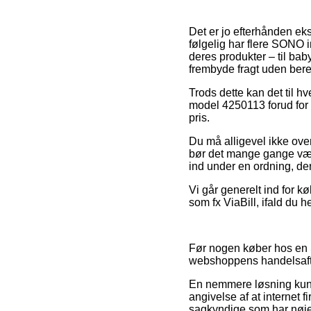
Det er jo efterhånden eks
følgelig har flere SONO 
deres produkter – til ba
frembyde fragt uden ber
Trods dette kan det til hv
model 4250113 forud for a
pris.
Du må alligevel ikke over
bør det mange gange være
ind under en ordning, der
Vi går generelt ind for 
som fx ViaBill, ifald du h
Før nogen køber hos en 
webshoppens handelsaftal
En nemmere løsning kunne
angivelse af at internet f
sagkyndige som har nøje 