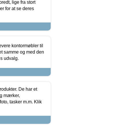
edt, lige fra stort
er for at se deres
evere kontormøbler til
 det samme og med den
es udvalg.
rodukter. De har et
og mærker,
foto, tasker m.m. Klik