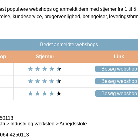
t populære webshops og anmeldt dem med stjerner fra 1 til 5 ud
rrelse, kundeservice, brugervenlighed, betingelser, leveringsfor
Bedst anmeldte webshops
op
Stjerner
Link
Besøg webshop
Besøg webshop
Besøg webshop
250113
ri > Industri og værksted > Arbejdsstole
064-4250113