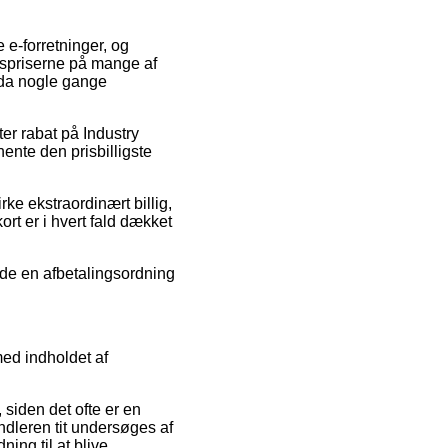
 e-forretninger, og
gspriserne på mange af
dda nogle gange
fter rabat på Industry
hente den prisbilligste
ke ekstraordinært billig,
rt er i hvert fald dækket
nde en afbetalingsordning
ed indholdet af
siden det ofte er en
handleren tit undersøges af
ng til at blive