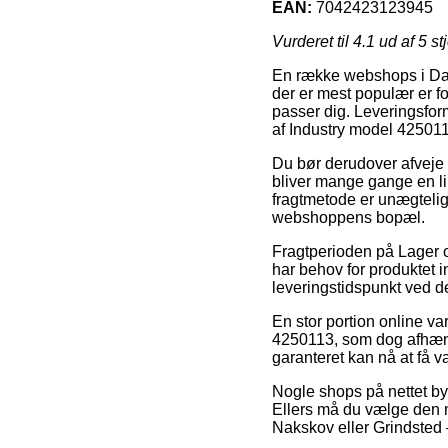
EAN:
7042423123945
Vurderet til
4.1
ud af 5 st
En række webshops i Dan
der er mest populær er f
passer dig. Leveringsform
af Industry model 42501
Du bør derudover afveje fo
bliver mange gange en li
fragtmetode er unægtelig 
webshoppens bopæl.
Fragtperioden på Lager og 
har behov for produktet i
leveringstidspunkt ved de
En stor portion online v
4250113, som dog afhænge
garanteret kan nå at få v
Nogle shops på nettet byde
Ellers må du vælge den m
Nakskov eller Grindsted – 