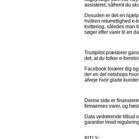
assisteret, såfremt du sk
Desuden er det en hjælp 
hvilken returrettighed e-
kvittering, således man ti
søger efter varer til en d
Trustpilot præsterer gan
det, at du tolker e-forr
Facebook forærer dig ogs
der en del netshops hvor
afveje hvor glade kunder
Denne side er finansieret
firmaernes varer, og høs
Data vedrørende tilbud o
garantier imod regulering
BITLY: