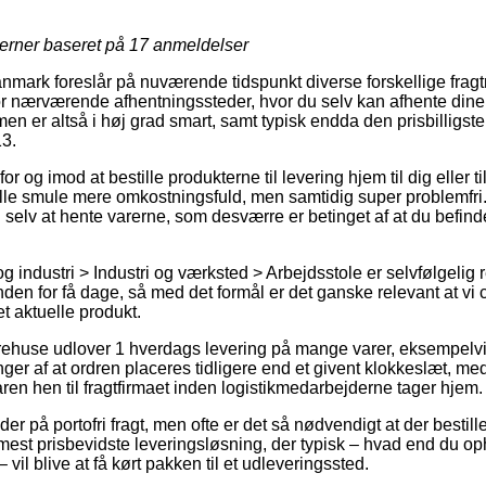
jerner baseret på
17
anmeldelser
mark foreslår på nuværende tidspunkt diverse forskellige frag
or nærværende afhentningssteder, hvor du selv kan afhente dine
en er altså i høj grad smart, samt typisk endda den prisbilligst
13.
r og imod at bestille produkterne til levering hjem til dig eller t
lle smule mere omkostningsfuld, men samtidig super problemfri.
selv at hente varerne, som desværre er betinget af at du befinder
industri > Industri og værksted > Arbejdsstole er selvfølgelig ret 
nden for få dage, så med det formål er det ganske relevant at vi
t aktuelle produkt.
arehuse udlover 1 hverdags levering på mange varer, eksempelv
r af at ordren placeres tidligere end et givent klokkeslæt, med
aren hen til fragtfirmaet inden logistikmedarbejderne tager hjem.
r på portofri fragt, men ofte er det så nødvendigt at der bestille
est prisbevidste leveringsløsning, der typisk – hvad end du op
vil blive at få kørt pakken til et udleveringssted.