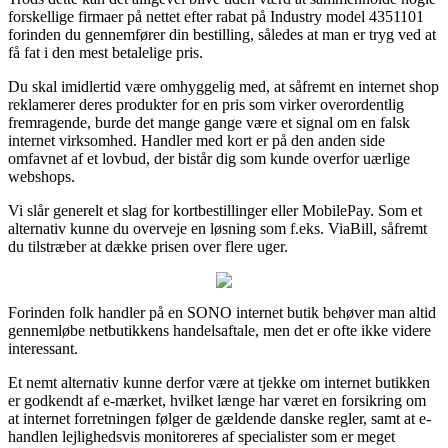
forskellige firmaer på nettet efter rabat på Industry model 4351101
forinden du gennemfører din bestilling, således at man er tryg ved at
få fat i den mest betalelige pris.
Du skal imidlertid være omhyggelig med, at såfremt en internet shop
reklamerer deres produkter for en pris som virker overordentlig
fremragende, burde det mange gange være et signal om en falsk
internet virksomhed. Handler med kort er på den anden side
omfavnet af et lovbud, der bistår dig som kunde overfor uærlige
webshops.
Vi slår generelt et slag for kortbestillinger eller MobilePay. Som et
alternativ kunne du overveje en løsning som f.eks. ViaBill, såfremt
du tilstræber at dække prisen over flere uger.
Forinden folk handler på en SONO internet butik behøver man altid
gennemløbe netbutikkens handelsaftale, men det er ofte ikke videre
interessant.
Et nemt alternativ kunne derfor være at tjekke om internet butikken
er godkendt af e-mærket, hvilket længe har været en forsikring om
at internet forretningen følger de gældende danske regler, samt at e-
handlen lejlighedsvis monitoreres af specialister som er meget