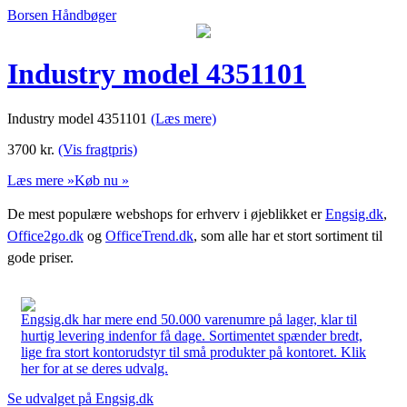
Borsen Håndbøger
Industry model 4351101
Industry model 4351101
(Læs mere)
3700
kr.
(Vis fragtpris)
Læs mere »
Køb nu »
De mest populære webshops for erhverv i øjeblikket er
Engsig.dk
,
Office2go.dk
og
OfficeTrend.dk
, som alle har et stort sortiment til
gode priser.
Engsig.dk har mere end 50.000 varenumre på lager, klar til
hurtig levering indenfor få dage. Sortimentet spænder bredt,
lige fra stort kontorudstyr til små produkter på kontoret. Klik
her for at se deres udvalg.
Se udvalget på Engsig.dk