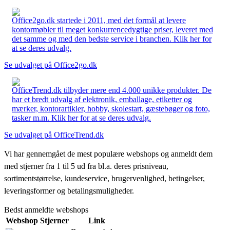
Office2go.dk startede i 2011, med det formål at levere
kontormøbler til meget konkurrencedygtige priser, leveret med
det samme og med den bedste service i branchen. Klik her for
at se deres udvalg.
Se udvalget på Office2go.dk
OfficeTrend.dk tilbyder mere end 4.000 unikke produkter. De
har et bredt udvalg af elektronik, emballage, etiketter og
mærker, kontorartikler, hobby, skolestart, gæstebøger og foto,
tasker m.m. Klik her for at se deres udvalg.
Se udvalget på OfficeTrend.dk
Vi har gennemgået de mest populære webshops og anmeldt dem
med stjerner fra 1 til 5 ud fra bl.a. deres prisniveau,
sortimentstørrelse, kundeservice, brugervenlighed, betingelser,
leveringsformer og betalingsmuligheder.
Bedst anmeldte webshops
Webshop
Stjerner
Link