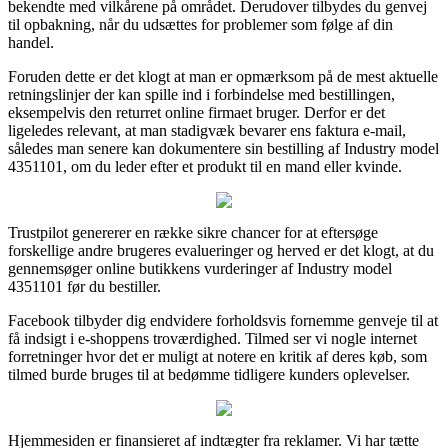
bekendte med vilkårene på området. Derudover tilbydes du genvej
til opbakning, når du udsættes for problemer som følge af din
handel.
Foruden dette er det klogt at man er opmærksom på de mest aktuelle
retningslinjer der kan spille ind i forbindelse med bestillingen,
eksempelvis den returret online firmaet bruger. Derfor er det
ligeledes relevant, at man stadigvæk bevarer ens faktura e-mail,
således man senere kan dokumentere sin bestilling af Industry model
4351101, om du leder efter et produkt til en mand eller kvinde.
Trustpilot genererer en række sikre chancer for at eftersøge
forskellige andre brugeres evalueringer og herved er det klogt, at du
gennemsøger online butikkens vurderinger af Industry model
4351101 før du bestiller.
Facebook tilbyder dig endvidere forholdsvis fornemme genveje til at
få indsigt i e-shoppens troværdighed. Tilmed ser vi nogle internet
forretninger hvor det er muligt at notere en kritik af deres køb, som
tilmed burde bruges til at bedømme tidligere kunders oplevelser.
Hjemmesiden er finansieret af indtægter fra reklamer. Vi har tætte