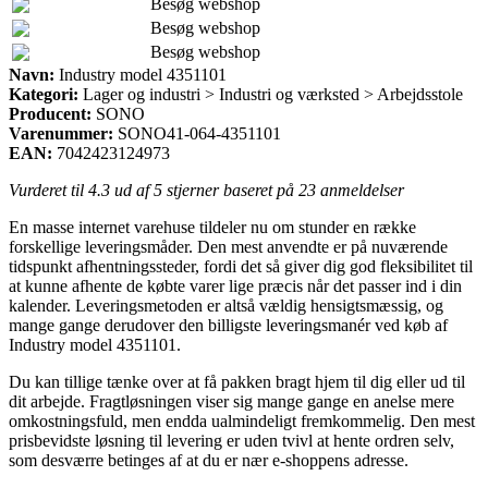
Besøg webshop
Besøg webshop
Besøg webshop
Navn:
Industry model 4351101
Kategori:
Lager og industri > Industri og værksted > Arbejdsstole
Producent:
SONO
Varenummer:
SONO41-064-4351101
EAN:
7042423124973
Vurderet til
4.3
ud af 5 stjerner baseret på
23
anmeldelser
En masse internet varehuse tildeler nu om stunder en række
forskellige leveringsmåder. Den mest anvendte er på nuværende
tidspunkt afhentningssteder, fordi det så giver dig god fleksibilitet til
at kunne afhente de købte varer lige præcis når det passer ind i din
kalender. Leveringsmetoden er altså vældig hensigtsmæssig, og
mange gange derudover den billigste leveringsmanér ved køb af
Industry model 4351101.
Du kan tillige tænke over at få pakken bragt hjem til dig eller ud til
dit arbejde. Fragtløsningen viser sig mange gange en anelse mere
omkostningsfuld, men endda ualmindeligt fremkommelig. Den mest
prisbevidste løsning til levering er uden tvivl at hente ordren selv,
som desværre betinges af at du er nær e-shoppens adresse.