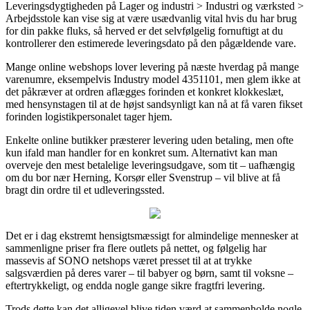
Leveringsdygtigheden på Lager og industri > Industri og værksted >
Arbejdsstole kan vise sig at være usædvanlig vital hvis du har brug
for din pakke fluks, så herved er det selvfølgelig fornuftigt at du
kontrollerer den estimerede leveringsdato på den pågældende vare.
Mange online webshops lover levering på næste hverdag på mange
varenumre, eksempelvis Industry model 4351101, men glem ikke at
det påkræver at ordren aflægges forinden et konkret klokkeslæt,
med hensynstagen til at de højst sandsynligt kan nå at få varen fikset
forinden logistikpersonalet tager hjem.
Enkelte online butikker præsterer levering uden betaling, men ofte
kun ifald man handler for en konkret sum. Alternativt kan man
overveje den mest betalelige leveringsudgave, som tit – uafhængig
om du bor nær Herning, Korsør eller Svenstrup – vil blive at få
bragt din ordre til et udleveringssted.
Det er i dag ekstremt hensigtsmæssigt for almindelige mennesker at
sammenligne priser fra flere outlets på nettet, og følgelig har
massevis af SONO netshops været presset til at at trykke
salgsværdien på deres varer – til babyer og børn, samt til voksne –
eftertrykkeligt, og endda nogle gange sikre fragtfri levering.
Trods dette kan det alligevel blive tiden værd at sammenholde nogle