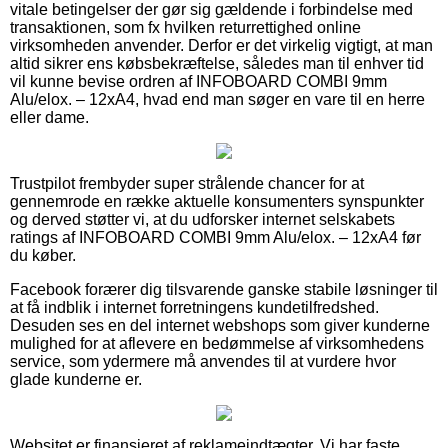
vitale betingelser der gør sig gældende i forbindelse med
transaktionen, som fx hvilken returrettighed online
virksomheden anvender. Derfor er det virkelig vigtigt, at man
altid sikrer ens købsbekræftelse, således man til enhver tid
vil kunne bevise ordren af INFOBOARD COMBI 9mm
Alu/elox. – 12xA4, hvad end man søger en vare til en herre
eller dame.
Trustpilot frembyder super strålende chancer for at
gennemrode en række aktuelle konsumenters synspunkter
og derved støtter vi, at du udforsker internet selskabets
ratings af INFOBOARD COMBI 9mm Alu/elox. – 12xA4 før
du køber.
Facebook forærer dig tilsvarende ganske stabile løsninger til
at få indblik i internet forretningens kundetilfredshed.
Desuden ses en del internet webshops som giver kunderne
mulighed for at aflevere en bedømmelse af virksomhedens
service, som ydermere må anvendes til at vurdere hvor
glade kunderne er.
Websitet er finansieret af reklameindtægter. Vi har faste