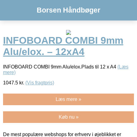
Borsen Håndbøger
INFOBOARD COMBI 9mm
Alu/elox. – 12xA4
INFOBOARD COMBI 9mm Alu/elox.Plads til 12 x A4
(Læs
mere)
1047.5
kr.
(Vis fragtpris)
Læs mere »
Køb nu »
De mest populære webshops for erhverv i øjeblikket er