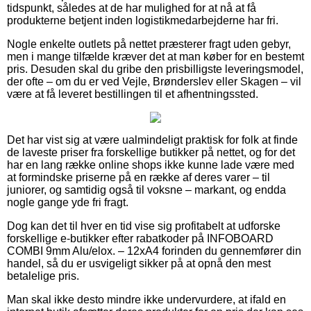
tidspunkt, således at de har mulighed for at nå at få
produkterne betjent inden logistikmedarbejderne har fri.
Nogle enkelte outlets på nettet præsterer fragt uden gebyr,
men i mange tilfælde kræver det at man køber for en bestemt
pris. Desuden skal du gribe den prisbilligste leveringsmodel,
der ofte – om du er ved Vejle, Brønderslev eller Skagen – vil
være at få leveret bestillingen til et afhentningssted.
Det har vist sig at være ualmindeligt praktisk for folk at finde
de laveste priser fra forskellige butikker på nettet, og for det
har en lang række online shops ikke kunne lade være med
at formindske priserne på en række af deres varer – til
juniorer, og samtidig også til voksne – markant, og endda
nogle gange yde fri fragt.
Dog kan det til hver en tid vise sig profitabelt at udforske
forskellige e-butikker efter rabatkoder på INFOBOARD
COMBI 9mm Alu/elox. – 12xA4 forinden du gennemfører din
handel, så du er usvigeligt sikker på at opnå den mest
betalelige pris.
Man skal ikke desto mindre ikke undervurdere, at ifald en