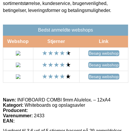
sortimentstørrelse, kundeservice, brugervenlighed,
betingelser, leveringsformer og betalingsmuligheder.
Bedst anmeldte webshops
Webshop
Stjerner
Link
Besøg webshop
Besøg webshop
Besøg webshop
Navn:
INFOBOARD COMBI 9mm Alu/elox. – 12xA4
Kategori:
Whiteboards og opslagsavler
Producent:
Varenummer:
2433
EAN:
Vurderet til
3.6
ud af 5 stjerner baseret på
29
anmeldelser