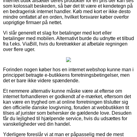
internet butik afsætter deres produkter for en pris der kan ses
som kolossalt beskeden, så bør det tit være et kendetegn på
en bedragerisk internet handler. Køb med kort er ikke desto
mindre omfattet af en orden, hvilket forsvarer køber overfor
uoprigtige firmaer på nettet.
Vi slår generelt et slag for betalinger med kort eller
betalinger med mobilen. Alternativt burde du udnytte et tilbud
fra f.eks. ViaBill, hvis du foretrækker at afbetale regningen
over flere uger.
Forinden nogen køber hos en internet webshop kunne man i
princippet betragte e-butikkens forretningsbetingelser, men
det er bare ikke videre spændende.
Et nemmere alternativ kunne måske være at efterse om
internet forhandleren er godkendt af e-mærket, eftersom det
kan være en tryghed om at online forretningen tilslutter sig
den officielle danske lovgivning, foruden at webbutikken tit
tilses af jurister som behersker de gældende love. Desuden
får du lejlighed til hjælpende service, hvis du udsættes for
vanskeligheder ved din handel.
Yderligere foreslår vi at man er påpasselig med de mest