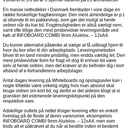
En masse netbutikker i Danmark frembyder i vore dage en
række forskellige fragtløsninger. Den mest almindelige er p.t.
at afsende til en pakkeshop, som gør det muligt at hente
ordren når du har tid. Fragtmuligheden er altså særligt nem,
samt ofte tillige den mest prisbevidste leveringsmåde ved
køb af INFOBOARD COMBI 9mm Alu/elox. – 12xA4.
Du kunne alternativt påtænke at vælge at få udbragt hjem til
hvor du bor eller til din arbejdsplads. Leveringsmetoden
bliver tit en tand mindre prisbillig, men endda vældig let. Den
mest prisbevidste form for fragt vil dog til enhver tid være
selv at hente ordren, men det kræver at du befinder dig i kort
afstand af e-forhandlerens arbejdslager.
Antal dages levering på Whiteboards og opslagsavler kan i
nogle tilfælde være virkelig vigtig hvis man absolut skal
bruge ordren om kort tid, og derfor er det aldeles klogt at vi
gransker det estimerede leveringstidspunkt på den
respektive vare.
Adskillige outlets på nettet tilsiger levering efter en enkelt
hverdag på de fleste af deres varenumre, eksempelvis
INFOBOARD COMBI 9mm Alu/elox. – 12xA4, men som
trods alt er påkrævet at du når at bestille inden et bestemt