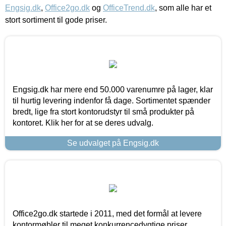
Engsig.dk
,
Office2go.dk
og
OfficeTrend.dk
, som alle har et
stort sortiment til gode priser.
Engsig.dk har mere end 50.000 varenumre på lager, klar
til hurtig levering indenfor få dage. Sortimentet spænder
bredt, lige fra stort kontorudstyr til små produkter på
kontoret. Klik her for at se deres udvalg.
Se udvalget på Engsig.dk
Office2go.dk startede i 2011, med det formål at levere
kontormøbler til meget konkurrencedygtige priser,