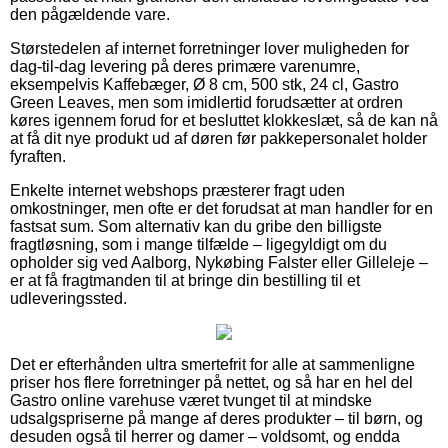
den pågældende vare.
Størstedelen af internet forretninger lover muligheden for
dag-til-dag levering på deres primære varenumre,
eksempelvis Kaffebæger, Ø 8 cm, 500 stk, 24 cl, Gastro
Green Leaves, men som imidlertid forudsætter at ordren
køres igennem forud for et besluttet klokkeslæt, så de kan nå
at få dit nye produkt ud af døren før pakkepersonalet holder
fyraften.
Enkelte internet webshops præsterer fragt uden
omkostninger, men ofte er det forudsat at man handler for en
fastsat sum. Som alternativ kan du gribe den billigste
fragtløsning, som i mange tilfælde – ligegyldigt om du
opholder sig ved Aalborg, Nykøbing Falster eller Gilleleje –
er at få fragtmanden til at bringe din bestilling til et
udleveringssted.
Det er efterhånden ultra smertefrit for alle at sammenligne
priser hos flere forretninger på nettet, og så har en hel del
Gastro online varehuse været tvunget til at mindske
udsalgspriserne på mange af deres produkter – til børn, og
desuden også til herrer og damer – voldsomt, og endda