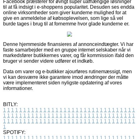
Facebook præsterer for øvrigt super uafhængige løsninger
til at få indsigt i e-shoppens popularitet. Desuden ses endda
online virksomheder som giver kunderne mulighed for at
give en anmeldelse af købsoplevelsen, som lige så vel
burde tages i brug til at fornemme hvor glade kunderne er.
Denne hjemmeside finansieres af annonceindtægter. Vi har
faste samarbejder med en gruppe internet selskaber når vi
markedsfører butikkernes varer, og får kommission ifald den
bruger vi sender videre udfører et indkøb.
Data om varer og e-butikker ajourføres rutinemæssigt, men
vi kan desværre ikke garantere imod ændringer der måtte
være implementeret siden nyligste opdatering af vores
informationer.
BITLY:
1
1
1
1
1
1
1
1
1
1
1
1
1
1
1
1
1
1
1
1
1
1
1
1
1
1
1
1
1
1
1
1
1
1
1
1
1
1
1
1
1
1
1
1
1
1
1
1
1
1
1
1
1
1
1
1
1
1
1
1
1
1
1
1
1
1
1
1
1
1
1
1
1
1
1
1
1
1
1
1
1
1
1
1
1
1
1
1
1
1
1
1
1
1
1
1
1
1
1
1
SPOTIFY:
1
1
1
1
1
1
1
1
1
1
1
1
1
1
1
1
1
1
1
1
1
1
1
1
1
1
1
1
1
1
1
1
1