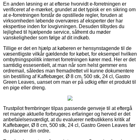
En anden løsning er at efterse hvorvidt e-forretningen er
verificeret af e-mærket, grundet at det typisk er en sikring om
at e-forretningen forstår de opstillede regler, foruden at
virksomheden løbende overværes af eksperter der har
ekspertise inden for lovgivningen. Desuden tilbydes du
lejlighed til hjælpende service, såfremt du møder
vanskeligheder som følge af dit indkøb.
Tillige er det en hjælp at køberen er hensynstagende til de
væsentligste vilkår gældende for købet, for eksempel hvilken
ombytningspolitik internet forretningen kører med. Her er det
samtidig essesentielt, at man når som helst gemmer ens
ordremail, således man fremadrettet vil kunne dokumentere
sin bestilling af Kaffebæger, Ø 8 cm, 500 stk, 24 cl, Gastro
Green Leaves, uanset om man er på udkig efter et produkt til
en pige eller dreng.
Trustpilot frembringer tilpas passende genveje til at eftergå
ret mange aktuelle forbrugeres erfaringer og herved er det
anbefalelsesværdigt, at du evaluerer netbutikkens kritik af
Kaffebæger, Ø 8 cm, 500 stk, 24 cl, Gastro Green Leaves før
du placerer din ordre.