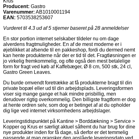
Krus
Producent:
Gastro
Varenummer:
AB1010001194
EAN:
5703538253607
Vurderet til
4.3
ud af 5 stjerner baseret på
28
anmeldelser
En stor portion internet selskaber tildeler nu om dage
alverdens fragtmuligheder. En af de mest moderne er i
øjeblikket at afsende til en pakkeshop, fordi du dermed nemt
kan hente produkterne når der er tid til det. Fragtløsningen er
jo virkelig fremkommelig, og ofte også den mest betalelige
form for fragt ved køb af Kaffebæger, Ø 8 cm, 500 stk, 24 cl,
Gastro Green Leaves.
Du burde omvendt foretrække at få produkterne bragt til din
private bopæl eller ud til din arbejdsplads. Leveringsformen
viser sig mange gange et hak mindre prisbillig, men
derudover rigtig overkommelig. Den billigste fragtform er dog
at hente ordren selv, som dog er betinget af at du opholder
dig lige ved internet virksomhedens arbejdslager.
Leveringstidspunktet på Kantine > Borddækning > Service >
Kopper og Krus er særligt aktuel såfremt du har brug for dine
nye produkter inden for få dage, så derfor er det temmelig
passende at man gransker den anslåede leveringsdato ved