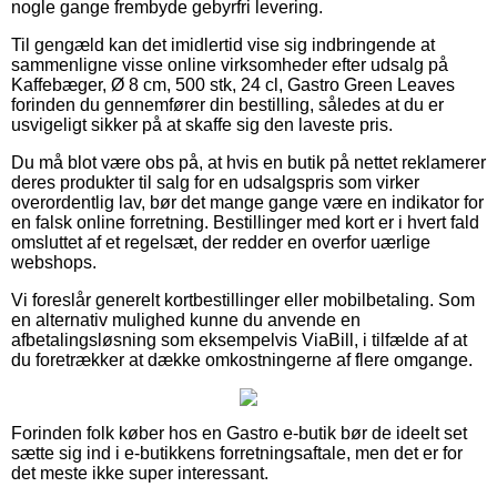
nogle gange frembyde gebyrfri levering.
Til gengæld kan det imidlertid vise sig indbringende at
sammenligne visse online virksomheder efter udsalg på
Kaffebæger, Ø 8 cm, 500 stk, 24 cl, Gastro Green Leaves
forinden du gennemfører din bestilling, således at du er
usvigeligt sikker på at skaffe sig den laveste pris.
Du må blot være obs på, at hvis en butik på nettet reklamerer
deres produkter til salg for en udsalgspris som virker
overordentlig lav, bør det mange gange være en indikator for
en falsk online forretning. Bestillinger med kort er i hvert fald
omsluttet af et regelsæt, der redder en overfor uærlige
webshops.
Vi foreslår generelt kortbestillinger eller mobilbetaling. Som
en alternativ mulighed kunne du anvende en
afbetalingsløsning som eksempelvis ViaBill, i tilfælde af at
du foretrækker at dække omkostningerne af flere omgange.
Forinden folk køber hos en Gastro e-butik bør de ideelt set
sætte sig ind i e-butikkens forretningsaftale, men det er for
det meste ikke super interessant.