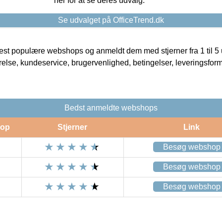
her for at se deres udvalg.
Se udvalget på OfficeTrend.dk
t populære webshops og anmeldt dem med stjerner fra 1 til 5 ud
rrelse, kundeservice, brugervenlighed, betingelser, leveringsfor
Bedst anmeldte webshops
op
Stjerner
Link
Besøg webshop
Besøg webshop
Besøg webshop