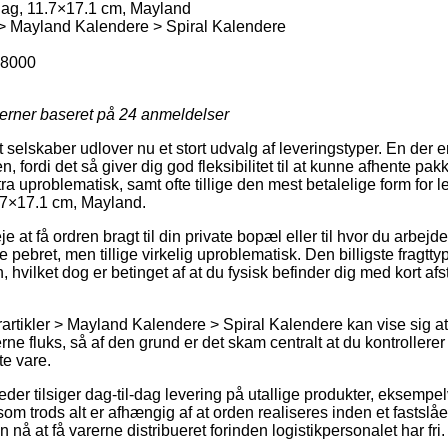
ag, 11.7×17.1 cm, Mayland
 > Mayland Kalendere > Spiral Kalendere
8000
jerner baseret på
24
anmeldelser
selskaber udlover nu et stort udvalg af leveringstyper. En der 
fordi det så giver dig god fleksibilitet til at kunne afhente pak
ra uproblematisk, samt ofte tillige den mest betalelige form for 
.7×17.1 cm, Mayland.
 at få ordren bragt til din private bopæl eller til hvor du arbejd
 pebret, men tillige virkelig uproblematisk. Den billigste fragtty
 hvilket dog er betinget af at du fysisk befinder dig med kort afst
artikler > Mayland Kalendere > Spiral Kalendere kan vise sig a
rne fluks, så af den grund er det skam centralt at du kontrollerer
te vare.
der tilsiger dag-til-dag levering på utallige produkter, eksempe
om trods alt er afhængig af at orden realiseres inden et fastslå
 nå at få varerne distribueret forinden logistikpersonalet har fri.