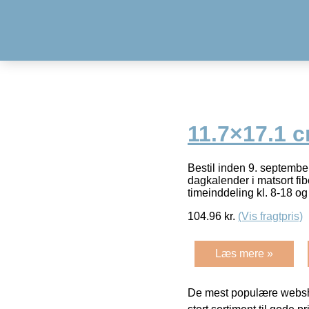
11.7×17.1 
Bestil inden 9. septembe
dagkalender i matsort fi
timeinddeling kl. 8-18 o
104.96
kr.
(Vis fragtpris)
Læs mere »
De mest populære websho