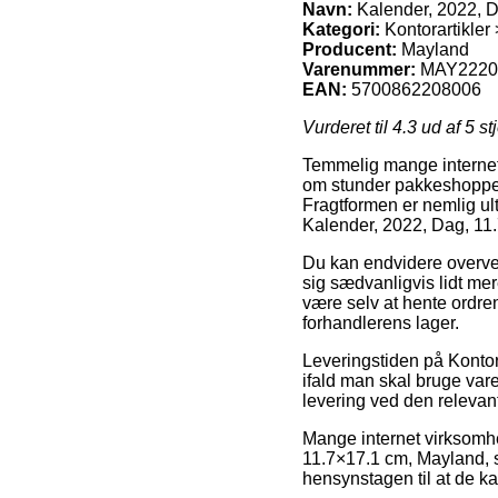
Navn:
Kalender, 2022, D
Kategori:
Kontorartikler
Producent:
Mayland
Varenummer:
MAY2220
EAN:
5700862208006
Vurderet til
4.3
ud af 5 st
Temmelig mange internet 
om stunder pakkeshoppen, 
Fragtformen er nemlig ult
Kalender, 2022, Dag, 11
Du kan endvidere overveje
sig sædvanligvis lidt mere
være selv at hente ordren,
forhandlerens lager.
Leveringstiden på Kontor
ifald man skal bruge vare
levering ved den relevan
Mange internet virksomhe
11.7×17.1 cm, Mayland, s
hensynstagen til at de kan