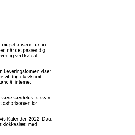
er meget anvendt er nu
ken når det passer dig.
levering ved køb af
er. Leveringsformen viser
pe vil dog utvivlsomt
and til internet
t være særdeles relevant
 tidshorisonten for
lvis Kalender, 2022, Dag,
et klokkeslæt, med