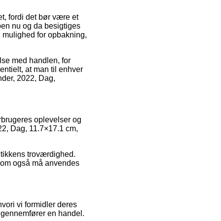
t, fordi det bør være et
pen nu og da besigtiges
d mulighed for opbakning,
else med handlen, for
ielt, at man til enhver
nder, 2022, Dag,
forbrugeres oplevelser og
022, Dag, 11.7×17.1 cm,
utikkens troværdighed.
e, som også må anvendes
ori vi formidler deres
e gennemfører en handel.