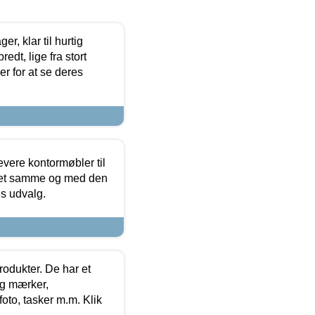
, klar til hurtig
edt, lige fra stort
er for at se deres
evere kontormøbler til
 det samme og med den
es udvalg.
rodukter. De har et
og mærker,
foto, tasker m.m. Klik