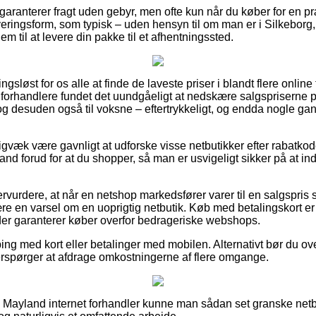
 garanterer fragt uden gebyr, men ofte kun når du køber for en p
everingsform, som typisk – uden hensyn til om man er i Silkeborg
 dem til at levere din pakke til et afhentningssted.
sløst for os alle at finde de laveste priser i blandt flere online
 forhandlere fundet det uundgåeligt at nedskære salgspriserne p
, og desuden også til voksne – eftertrykkeligt, og endda nogle gan
igvæk være gavnligt at udforske visse netbutikker efter rabatko
d forud for at du shopper, så man er usvigeligt sikker på at ind
ervurdere, at når en netshop markedsfører varer til en salgspris
være en varsel om en uoprigtig netbutik. Køb med betalingskort 
 der garanterer køber overfor bedrageriske webshops.
ping med kort eller betalinger med mobilen. Alternativt bør du ov
fterspørger at afdrage omkostningerne af flere omgange.
 Mayland internet forhandler kunne man sådan set granske net