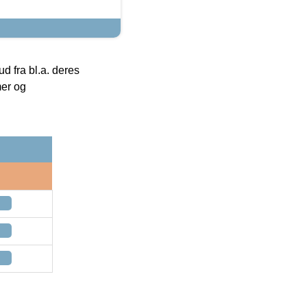
 fra bl.a. deres
mer og