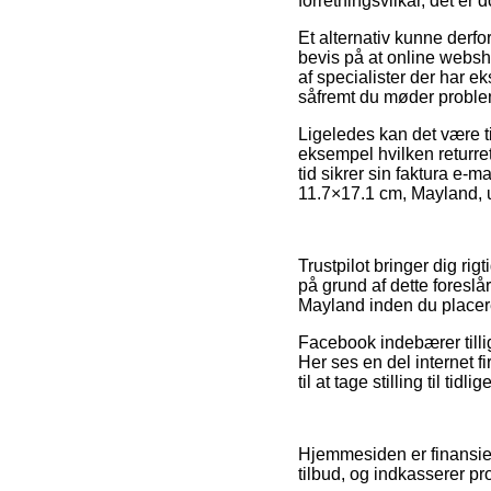
forretningsvilkår, det er 
Et alternativ kunne derfor
bevis på at online websh
af specialister der har 
såfremt du møder problems
Ligeledes kan det være ti
eksempel hvilken returre
tid sikrer sin faktura e
11.7×17.1 cm, Mayland, u
Trustpilot bringer dig ri
på grund af dette foreslå
Mayland inden du placere
Facebook indebærer tilli
Her ses en del internet 
til at tage stilling til tid
Hjemmesiden er finansier
tilbud, og indkasserer p