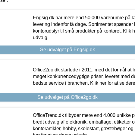
iser.
Engsig.dk har mere end 50.000 varenumre på lager
levering indenfor få dage. Sortimentet spænder br
kontorudstyr til små produkter på kontoret. Klik h
udvalg.
Se udvalget på Engsig.dk
Office2go.dk startede i 2011, med det formål at l
meget konkurrencedygtige priser, leveret med
bedste service i branchen. Klik her for at se der
Se udvalget på Office2go.dk
OfficeTrend.dk tilbyder mere end 4.000 unikke p
bredt udvalg af elektronik, emballage, etiketter 
kontorartikler, hobby, skolestart, gæstebøger og 