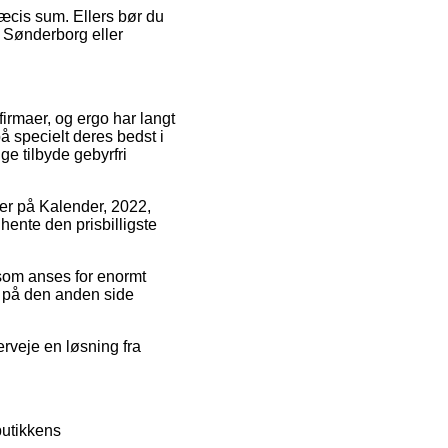
ræcis sum. Ellers bør du
, Sønderborg eller
 firmaer, og ergo har langt
å specielt deres bedst i
ge tilbyde gebyrfri
der på Kalender, 2022,
hente den prisbilligste
 som anses for enormt
er på den anden side
erveje en løsning fra
butikkens