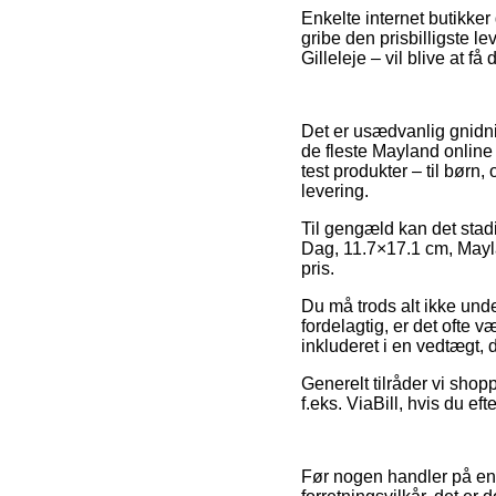
Enkelte internet butikker
gribe den prisbilligste l
Gilleleje – vil blive at få
Det er usædvanlig gnidning
de fleste Mayland online
test produkter – til børn
levering.
Til gengæld kan det stad
Dag, 11.7×17.1 cm, Maylan
pris.
Du må trods alt ikke und
fordelagtig, er det ofte 
inkluderet i en vedtægt,
Generelt tilråder vi shop
f.eks. ViaBill, hvis du e
Før nogen handler på en