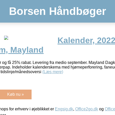
Borsen Håndbøger
Kalender, 2022
cm, Mayland
r og få 25% rabat. Levering fra medio september. Mayland Dagk
berpap. Indeholder kalenderskema med hjørneperforering, faneu
g tidslinje/månedsoversi
(Læs mere)
Køb nu »
ps for erhverv i øjeblikket er
Engsig.dk
,
Office2go.dk
og
Offic