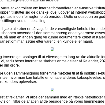
dog naturligvis et omfattende arbejde.
 være at kontrollere om internet forhandleren er e-mærke tilslutte
oppen tilslutter sig de danske love, udover at internet webshop
ekspertise inden for reglerne på området. Dette er desuden en go
tillinger ved din bestilling.
l hjælp at køber er på vagt for de væsentligste forhold i forbind
t shoppen anvender. I den sammenhæng er det ydermere essesent
-mail, så man en anden gang vil kunne dokumentere købet af Kale
anset om man søger efter varer til en kvinde eller mand.
gtig troværdige løsninger til at eftersøge en lang række aktuelle 
r vi, at du beser internet selskabets anmeldelser af Kalender, 2
r din ordre.
ge uden sammenligning fornemme metoder til at få indblik i e-b
firmaer hvor man kan forfatte en omtale af deres købsoplevels
ligere kunders oplevelser.
et af reklamer. Vi arbejder sammen med en række netbutikker hv
rovision i tilfælde af at en af de besøgende på vores hjemmesid