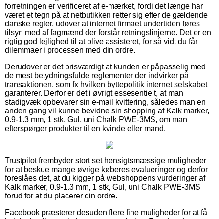
forretningen er verificeret af e-mærket, fordi det længe har
været et tegn på at netbutikken retter sig efter de gældende
danske regler, udover at internet firmaet undertiden føres
tilsyn med af fagmænd der forstår retningslinjerne. Det er en
rigtig god lejlighed til at blive assisteret, for så vidt du får
dilemmaer i processen med din ordre.
Derudover er det prisværdigt at kunden er påpasselig med
de mest betydningsfulde reglementer der indvirker på
transaktionen, som fx hvilken byttepolitik internet selskabet
garanterer. Derfor er det i øvrigt essesentielt, at man
stadigvæk opbevarer sin e-mail kvittering, således man en
anden gang vil kunne bevidne sin shopping af Kalk marker,
0.9-1.3 mm, 1 stk, Gul, uni Chalk PWE-3MS, om man
efterspørger produkter til en kvinde eller mand.
Trustpilot frembyder stort set hensigtsmæssige muligheder
for at beskue mange øvrige køberes evalueringer og derfor
foreslåes det, at du kigger på webshoppens vurderinger af
Kalk marker, 0.9-1.3 mm, 1 stk, Gul, uni Chalk PWE-3MS
forud for at du placerer din ordre.
Facebook præsterer desuden flere fine muligheder for at få