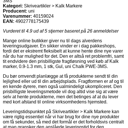
3MS
Kategori:
Skriveartikler > Kalk Markere
Producent:
uni
Varenummer:
40159024
EAN:
4902778175439
Vurderet til
4.9
ud af 5 stjerner baseret på
26
anmeldelser
Mange online butikker giver nu til dags alverdens
leveringsudgaver. En sikker vinder er i dag pakkeshops,
fordi det er ekstremt fleksibelt at kunne hente dine nye varer
når du har mulighed for det. Den er altså ret problemfri, samt
tit endvidere den prisbilligste fragtløsning ved køb af Kalk
marker, 0.9-1.3 mm, 1 stk, Gul, uni Chalk PWE-3MS.
Du bør omvendt planlægge at få produkterne sendt til din
lejlighed eller ud til din arbejdsplads. Fragtformen er af og til
en kende dyrere, men også ualmindeligt ukompliceret. Den
prisbilligste leveringsmetode vil dog altid vise sig at være
selv at hente produkterne, men det betinges af at du lever
med kort afstand til online virksomhedens hjemsted.
Leveringstidspunktet på Skriveartikler > Kalk Markere kan
være rigtig essentiel når vi har brug for dine nye produkter
om få sekunder, så med det formål er det forholdsvis centralt
at man gransker den anslåede leveringstid for den