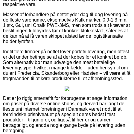
respektive vare.
Masser af forhandlere på nettet yder dag-til-dag levering på
de fleste varenumre, eksempelvis Kalk marker, 0.9-1.3 mm,
1 stk, Gul, uni Chalk PWE-3MS, men som trods alt kræver at
bestillingen fuldbyrdes før et konkret klokkeslæt, således at
de kan nå at få varen skippet afsted før de logistikansatte
holder fyraften.
Indtil flere firmaer på nettet lover portofri levering, men oftest
er det under betingelse af at der købes for et konkret beløb.
Som alternativ bør man udvælge den mest betalelige
leveringstype, hvilket i mange tilfælde – uden hensyn til om
du er i Fredericia, Skanderborg eller Hadsten – vil være at få
fragtmanden til at køre produkterne til et afhentningssted.
Det er jo rigtig smertefrit for forbrugerne at søge information
om priser på diverse online shops, og derved har langt de
fleste uni internet forretninger i Danmark været nødt til at
formindske prisniveauet på specielt deres bedst i test
produkter – til juniorer, og ligeså til herrer og damer –
betragteligt, og endda nogle gange byde på levering uden
beregning.