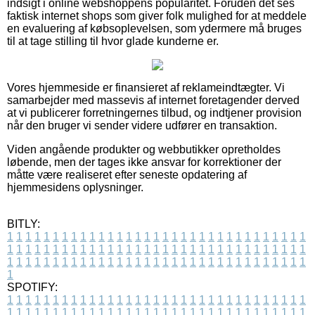
indsigt i online webshoppens popularitet. Foruden det ses
faktisk internet shops som giver folk mulighed for at meddele
en evaluering af købsoplevelsen, som ydermere må bruges
til at tage stilling til hvor glade kunderne er.
Vores hjemmeside er finansieret af reklameindtægter. Vi
samarbejder med massevis af internet foretagender derved
at vi publicerer forretningernes tilbud, og indtjener provision
når den bruger vi sender videre udfører en transaktion.
Viden angående produkter og webbutikker opretholdes
løbende, men der tages ikke ansvar for korrektioner der
måtte være realiseret efter seneste opdatering af
hjemmesidens oplysninger.
BITLY:
1
1
1
1
1
1
1
1
1
1
1
1
1
1
1
1
1
1
1
1
1
1
1
1
1
1
1
1
1
1
1
1
1
1
1
1
1
1
1
1
1
1
1
1
1
1
1
1
1
1
1
1
1
1
1
1
1
1
1
1
1
1
1
1
1
1
1
1
1
1
1
1
1
1
1
1
1
1
1
1
1
1
1
1
1
1
1
1
1
1
1
1
1
1
1
1
1
1
1
1
SPOTIFY:
1
1
1
1
1
1
1
1
1
1
1
1
1
1
1
1
1
1
1
1
1
1
1
1
1
1
1
1
1
1
1
1
1
1
1
1
1
1
1
1
1
1
1
1
1
1
1
1
1
1
1
1
1
1
1
1
1
1
1
1
1
1
1
1
1
1