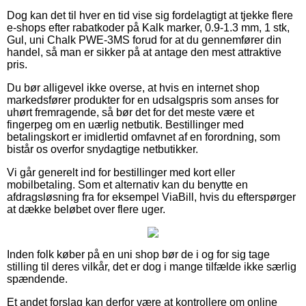
Dog kan det til hver en tid vise sig fordelagtigt at tjekke flere
e-shops efter rabatkoder på Kalk marker, 0.9-1.3 mm, 1 stk,
Gul, uni Chalk PWE-3MS forud for at du gennemfører din
handel, så man er sikker på at antage den mest attraktive
pris.
Du bør alligevel ikke overse, at hvis en internet shop
markedsfører produkter for en udsalgspris som anses for
uhørt fremragende, så bør det for det meste være et
fingerpeg om en uærlig netbutik. Bestillinger med
betalingskort er imidlertid omfavnet af en forordning, som
bistår os overfor snydagtige netbutikker.
Vi går generelt ind for bestillinger med kort eller
mobilbetaling. Som et alternativ kan du benytte en
afdragsløsning fra for eksempel ViaBill, hvis du efterspørger
at dække beløbet over flere uger.
Inden folk køber på en uni shop bør de i og for sig tage
stilling til deres vilkår, det er dog i mange tilfælde ikke særlig
spændende.
Et andet forslag kan derfor være at kontrollere om online