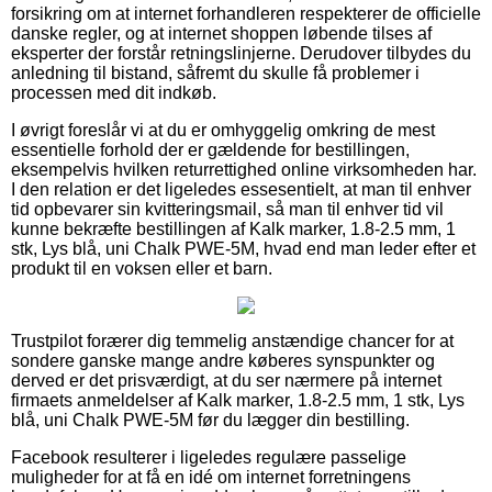
forsikring om at internet forhandleren respekterer de officielle
danske regler, og at internet shoppen løbende tilses af
eksperter der forstår retningslinjerne. Derudover tilbydes du
anledning til bistand, såfremt du skulle få problemer i
processen med dit indkøb.
I øvrigt foreslår vi at du er omhyggelig omkring de mest
essentielle forhold der er gældende for bestillingen,
eksempelvis hvilken returrettighed online virksomheden har.
I den relation er det ligeledes essesentielt, at man til enhver
tid opbevarer sin kvitteringsmail, så man til enhver tid vil
kunne bekræfte bestillingen af Kalk marker, 1.8-2.5 mm, 1
stk, Lys blå, uni Chalk PWE-5M, hvad end man leder efter et
produkt til en voksen eller et barn.
Trustpilot forærer dig temmelig anstændige chancer for at
sondere ganske mange andre køberes synspunkter og
derved er det prisværdigt, at du ser nærmere på internet
firmaets anmeldelser af Kalk marker, 1.8-2.5 mm, 1 stk, Lys
blå, uni Chalk PWE-5M før du lægger din bestilling.
Facebook resulterer i ligeledes regulære passelige
muligheder for at få en idé om internet forretningens