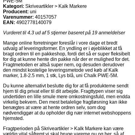
PWE-5M
Kategori:
Skriveartikler > Kalk Markere
Producent:
uni
Varenummer:
40157057
EAN:
4902778140079
Vurderet til
4.3
ud af 5 stjerner baseret på
19
anmeldelser
Mange online forretninger foreslår i vore dage et bredt
udvalg af leveringsformer. En yndling er i øjeblikket at få
bragt ordren til en pakkeshop, fordi det så er super fleksibelt
for dig at kunne hente din pakke når der er mulighed for det.
Fragtmetoden er altså super nem, og desuden derudover
den mindst kostelige leveringsmetode ved køb af Kalk
marker, 1.8-2.5 mm, 1 stk, Lys blå, uni Chalk PWE-5M.
Du kunne alternativt beslutte dig for at få produkterne sendt
hjem til dig privat eller til dit arbejde. Fragttypen viser sig
undertiden en lille smule mere omkostningsfuld, men endda
virkelig bekvem. Den mest betalelige fragtløsning kan ikke
benægtes at være at hente ordren selv, som dog
nødvendiggør at du opholder dig nær internet webshoppens
hjemsted.
Fragtperioden på Skriveartikler > Kalk Markere kan være
vældig vital såfremt vi skal bruge varerne nu og her, så af