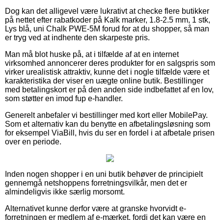
Dog kan det alligevel være lukrativt at checke flere butikker
på nettet efter rabatkoder på Kalk marker, 1.8-2.5 mm, 1 stk,
Lys blå, uni Chalk PWE-5M forud for at du shopper, så man
er tryg ved at indhente den skarpeste pris.
Man må blot huske på, at i tilfælde af at en internet
virksomhed annoncerer deres produkter for en salgspris som
virker urealistisk attraktiv, kunne det i nogle tilfælde være et
karakteristika der viser en uægte online butik. Bestillinger
med betalingskort er på den anden side indbefattet af en lov,
som støtter en imod fup e-handler.
Generelt anbefaler vi bestillinger med kort eller MobilePay.
Som et alternativ kan du benytte en afbetalingsløsning som
for eksempel ViaBill, hvis du ser en fordel i at afbetale prisen
over en periode.
Inden nogen shopper i en uni butik behøver de principielt
gennemgå netshoppens forretningsvilkår, men det er
almindeligvis ikke særlig morsomt.
Alternativet kunne derfor være at granske hvorvidt e-
forretningen er medlem af e-mærket, fordi det kan være en