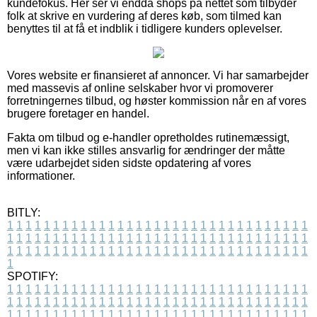
kundefokus. Her ser vi endda shops på nettet som tilbyder
folk at skrive en vurdering af deres køb, som tilmed kan
benyttes til at få et indblik i tidligere kunders oplevelser.
Vores website er finansieret af annoncer. Vi har samarbejder
med massevis af online selskaber hvor vi promoverer
forretningernes tilbud, og høster kommission når en af vores
brugere foretager en handel.
Fakta om tilbud og e-handler opretholdes rutinemæssigt,
men vi kan ikke stilles ansvarlig for ændringer der måtte
være udarbejdet siden sidste opdatering af vores
informationer.
BITLY:
1
1
1
1
1
1
1
1
1
1
1
1
1
1
1
1
1
1
1
1
1
1
1
1
1
1
1
1
1
1
1
1
1
1
1
1
1
1
1
1
1
1
1
1
1
1
1
1
1
1
1
1
1
1
1
1
1
1
1
1
1
1
1
1
1
1
1
1
1
1
1
1
1
1
1
1
1
1
1
1
1
1
1
1
1
1
1
1
1
1
1
1
1
1
1
1
1
1
1
1
SPOTIFY:
1
1
1
1
1
1
1
1
1
1
1
1
1
1
1
1
1
1
1
1
1
1
1
1
1
1
1
1
1
1
1
1
1
1
1
1
1
1
1
1
1
1
1
1
1
1
1
1
1
1
1
1
1
1
1
1
1
1
1
1
1
1
1
1
1
1
1
1
1
1
1
1
1
1
1
1
1
1
1
1
1
1
1
1
1
1
1
1
1
1
1
1
1
1
1
1
1
1
1