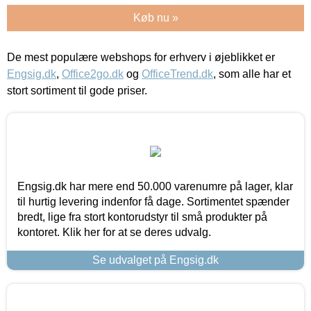
Køb nu »
De mest populære webshops for erhverv i øjeblikket er
Engsig.dk
,
Office2go.dk
og
OfficeTrend.dk
, som alle har et
stort sortiment til gode priser.
Engsig.dk har mere end 50.000 varenumre på lager, klar
til hurtig levering indenfor få dage. Sortimentet spænder
bredt, lige fra stort kontorudstyr til små produkter på
kontoret. Klik her for at se deres udvalg.
Se udvalget på Engsig.dk