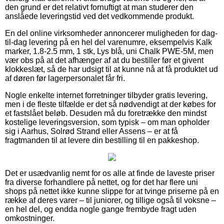
den grund er det relativt fornuftigt at man studerer den
anslåede leveringstid ved det vedkommende produkt.
En del online virksomheder annoncerer muligheden for dag-
til-dag levering på en hel del varenumre, eksempelvis Kalk
marker, 1.8-2.5 mm, 1 stk, Lys blå, uni Chalk PWE-5M, men
vær obs på at det afhænger af at du bestiller før et givent
klokkeslæt, så de har udsigt til at kunne nå at få produktet ud
af døren før lagerpersonalet får fri.
Nogle enkelte internet forretninger tilbyder gratis levering,
men i de fleste tilfælde er det så nødvendigt at der købes for
et fastslået beløb. Desuden må du foretrække den mindst
kostelige leveringsversion, som typisk – om man opholder
sig i Aarhus, Solrød Strand eller Assens – er at få
fragtmanden til at levere din bestilling til en pakkeshop.
Det er usædvanlig nemt for os alle at finde de laveste priser
fra diverse forhandlere på nettet, og for det har flere uni
shops på nettet ikke kunne slippe for at tvinge priserne på en
række af deres varer – til juniorer, og tillige også til voksne –
en hel del, og endda nogle gange frembyde fragt uden
omkostninger.