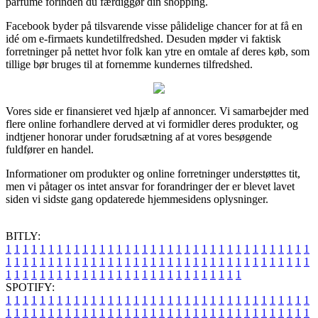
parfume forinden du færdiggør din shopping.
Facebook byder på tilsvarende visse pålidelige chancer for at få en
idé om e-firmaets kundetilfredshed. Desuden møder vi faktisk
forretninger på nettet hvor folk kan ytre en omtale af deres køb, som
tillige bør bruges til at fornemme kundernes tilfredshed.
Vores side er finansieret ved hjælp af annoncer. Vi samarbejder med
flere online forhandlere derved at vi formidler deres produkter, og
indtjener honorar under forudsætning af at vores besøgende
fuldfører en handel.
Informationer om produkter og online forretninger understøttes tit,
men vi påtager os intet ansvar for forandringer der er blevet lavet
siden vi sidste gang opdaterede hjemmesidens oplysninger.
BITLY:
1
1
1
1
1
1
1
1
1
1
1
1
1
1
1
1
1
1
1
1
1
1
1
1
1
1
1
1
1
1
1
1
1
1
1
1
1
1
1
1
1
1
1
1
1
1
1
1
1
1
1
1
1
1
1
1
1
1
1
1
1
1
1
1
1
1
1
1
1
1
1
1
1
1
1
1
1
1
1
1
1
1
1
1
1
1
1
1
1
1
1
1
1
1
1
1
1
1
1
1
SPOTIFY:
1
1
1
1
1
1
1
1
1
1
1
1
1
1
1
1
1
1
1
1
1
1
1
1
1
1
1
1
1
1
1
1
1
1
1
1
1
1
1
1
1
1
1
1
1
1
1
1
1
1
1
1
1
1
1
1
1
1
1
1
1
1
1
1
1
1
1
1
1
1
1
1