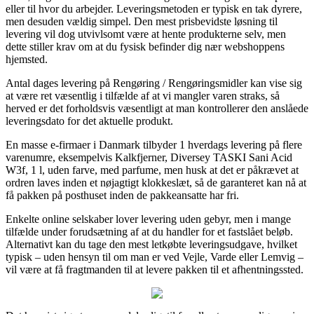
eller til hvor du arbejder. Leveringsmetoden er typisk en tak dyrere,
men desuden vældig simpel. Den mest prisbevidste løsning til
levering vil dog utvivlsomt være at hente produkterne selv, men
dette stiller krav om at du fysisk befinder dig nær webshoppens
hjemsted.
Antal dages levering på Rengøring / Rengøringsmidler kan vise sig
at være ret væsentlig i tilfælde af at vi mangler varen straks, så
herved er det forholdsvis væsentligt at man kontrollerer den anslåede
leveringsdato for det aktuelle produkt.
En masse e-firmaer i Danmark tilbyder 1 hverdags levering på flere
varenumre, eksempelvis Kalkfjerner, Diversey TASKI Sani Acid
W3f, 1 l, uden farve, med parfume, men husk at det er påkrævet at
ordren laves inden et nøjagtigt klokkeslæt, så de garanteret kan nå at
få pakken på posthuset inden de pakkeansatte har fri.
Enkelte online selskaber lover levering uden gebyr, men i mange
tilfælde under forudsætning af at du handler for et fastslået beløb.
Alternativt kan du tage den mest letkøbte leveringsudgave, hvilket
typisk – uden hensyn til om man er ved Vejle, Varde eller Lemvig –
vil være at få fragtmanden til at levere pakken til et afhentningssted.