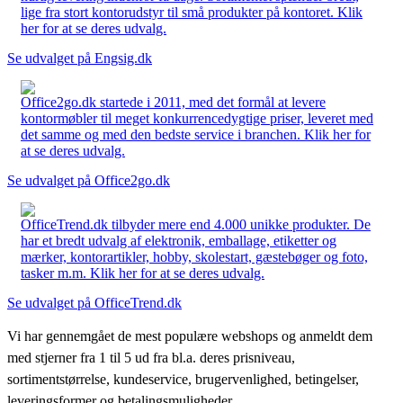
lige fra stort kontorudstyr til små produkter på kontoret. Klik
her for at se deres udvalg.
Se udvalget på Engsig.dk
Office2go.dk startede i 2011, med det formål at levere
kontormøbler til meget konkurrencedygtige priser, leveret med
det samme og med den bedste service i branchen. Klik her for
at se deres udvalg.
Se udvalget på Office2go.dk
OfficeTrend.dk tilbyder mere end 4.000 unikke produkter. De
har et bredt udvalg af elektronik, emballage, etiketter og
mærker, kontorartikler, hobby, skolestart, gæstebøger og foto,
tasker m.m. Klik her for at se deres udvalg.
Se udvalget på OfficeTrend.dk
Vi har gennemgået de mest populære webshops og anmeldt dem
med stjerner fra 1 til 5 ud fra bl.a. deres prisniveau,
sortimentstørrelse, kundeservice, brugervenlighed, betingelser,
leveringsformer og betalingsmuligheder.