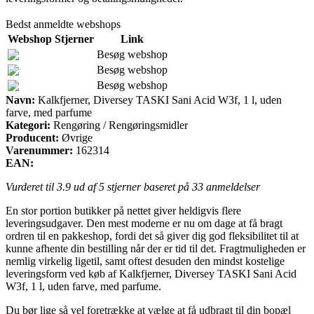
Bedst anmeldte webshops
Webshop
Stjerner
Link
Besøg webshop
Besøg webshop
Besøg webshop
Navn:
Kalkfjerner, Diversey TASKI Sani Acid W3f, 1 l, uden
farve, med parfume
Kategori:
Rengøring / Rengøringsmidler
Producent:
Øvrige
Varenummer:
162314
EAN:
Vurderet til
3.9
ud af 5 stjerner baseret på
33
anmeldelser
En stor portion butikker på nettet giver heldigvis flere
leveringsudgaver. Den mest moderne er nu om dage at få bragt
ordren til en pakkeshop, fordi det så giver dig god fleksibilitet til at
kunne afhente din bestilling når der er tid til det. Fragtmuligheden er
nemlig virkelig ligetil, samt oftest desuden den mindst kostelige
leveringsform ved køb af Kalkfjerner, Diversey TASKI Sani Acid
W3f, 1 l, uden farve, med parfume.
Du bør lige så vel foretrække at vælge at få udbragt til din bopæl