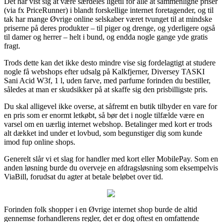
Det har vist sig at være særdeles ligetil for alle at sammenligne priser
(via fx PriceRunner) i blandt forskellige internet foretagender, og til
tak har mange Øvrige online selskaber været tvunget til at mindske
priserne på deres produkter – til piger og drenge, og yderligere også
til damer og herrer – helt i bund, og endda nogle gange yde gratis
fragt.
Trods dette kan det ikke desto mindre vise sig fordelagtigt at studere
nogle få webshops efter udsalg på Kalkfjerner, Diversey TASKI
Sani Acid W3f, 1 l, uden farve, med parfume forinden du bestiller,
således at man er skudsikker på at skaffe sig den prisbilligste pris.
Du skal alligevel ikke overse, at såfremt en butik tilbyder en vare for
en pris som er enormt letkøbt, så bør det i nogle tilfælde være en
varsel om en uærlig internet webshop. Betalinger med kort er trods
alt dækket ind under et lovbud, som begunstiger dig som kunde
imod fup online shops.
Generelt slår vi et slag for handler med kort eller MobilePay. Som en
anden løsning burde du overveje en afdragsløsning som eksempelvis
ViaBill, forudsat du agter at betale beløbet over tid.
Forinden folk shopper i en Øvrige internet shop burde de altid
gennemse forhandlerens regler, det er dog oftest en omfattende