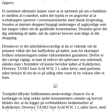
opgave.
Et nemmere alternativ kunne være at se nærmere på om e-butikken
er medlem af e-mærket, siden det typisk er en angivelse af at
webshoppen opererer i overensstemmelse med dansk lovgivning,
foruden at internet shoppen hyppigt undersøges af sagkyndige som
har megen viden om de gældende bestemmelser. Desuden giver det
dig anledning til støtte, når du oplever besvær som følge af din
shopping.
Derudover er det anbefalelsesværdigt at du er vidende om de
primære vilkår der har indflydelse på købet, som for eksempel
hvilken returneringsret online virksomheden garanterer. Derfor er
det i øvrigt vigtigt, at man til enhver tid opbevarer ens ordremail,
således man i fremtiden vil kunne bevidne købet af Kalkfjerner,
Diversey TASKI Sani Acid W3f, 1 l, uden farve, med parfume,
uden hensyn til om du er på udkig efter varer til en voksen eller et
barn.
Trustpilot tilbyder fuldkommen ønskværdige chancer for at
kortlægge en lang række andre konsumenters omtaler og herved
tilrådes det, at du kigger på webbutikkens bedømmelser af
Kalkfjerner, Diversey TASKI Sani Acid W3f, 1 l, uden farve, med