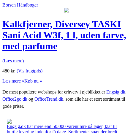
Borsen Håndbøger
Kalkfjerner, Diversey TASKI
Sani Acid W3f, 1 l, uden farve,
med parfume
(Læs mere)
480
kr.
(Vis fragtpris)
Læs mere »
Køb nu »
De mest populære webshops for erhverv i øjeblikket er
Engsig.dk
,
Office2go.dk
og
OfficeTrend.dk
, som alle har et stort sortiment til
gode priser.
Engsig.dk har mere end 50.000 varenumre på lager, klar til
hurtig levering indenfor få dage. Sortimentet spænder bredt,