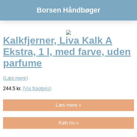
Borsen Håndbøger
Kalkfjerner, Liva Kalk A
Ekstra, 1 l, med farve, uden
parfume
(Læs mere)
244.5
kr.
(Vis fragtpris)
Læs mere »
Køb nu »