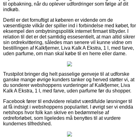
til opbakning, når du oplever udfordringer som følge af dit
indkøb.
Dertil er det fornuftigt at køberen er vidende om de
væsentligste vilkår der spiller ind i forbindelse med købet, for
eksempel den ombytningspolitik internet firmaet tilbyder. I
relation til det er det samtidig essesentielt, at man altid sikrer
sin ordrekvittering, således man senere vil kunne vidne om
bestillingen af Kalkfjerner, Liva Kalk A Ekstra, 1 l, med farve,
uden parfume, om man skal købe til en herre eller dame.
Trustpilot bringer dig helt passelige genveje til at udforske
ganske mange øvrige kunders tanker og herved støtter vi, at
du sonderer webshoppens vurderinger af Kalkfjerner, Liva
Kalk A Ekstra, 1 l, med farve, uden parfume før du shopper.
Facebook fører til endvidere relativt værdifulde løsninger til
at få indsigt i webshoppens popularitet. I øvrigt ser vi endda
netshops hvor folk kan skrive en bedømmelse af
ordreforløbet, som ligeledes må benyttes til at vurdere
kundernes tilfredshed.