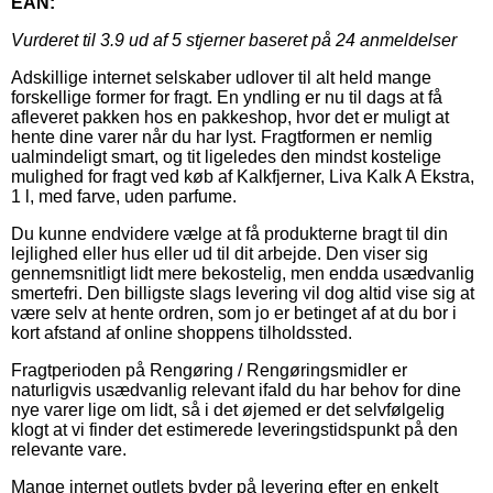
EAN:
Vurderet til
3.9
ud af 5 stjerner baseret på
24
anmeldelser
Adskillige internet selskaber udlover til alt held mange
forskellige former for fragt. En yndling er nu til dags at få
afleveret pakken hos en pakkeshop, hvor det er muligt at
hente dine varer når du har lyst. Fragtformen er nemlig
ualmindeligt smart, og tit ligeledes den mindst kostelige
mulighed for fragt ved køb af Kalkfjerner, Liva Kalk A Ekstra,
1 l, med farve, uden parfume.
Du kunne endvidere vælge at få produkterne bragt til din
lejlighed eller hus eller ud til dit arbejde. Den viser sig
gennemsnitligt lidt mere bekostelig, men endda usædvanlig
smertefri. Den billigste slags levering vil dog altid vise sig at
være selv at hente ordren, som jo er betinget af at du bor i
kort afstand af online shoppens tilholdssted.
Fragtperioden på Rengøring / Rengøringsmidler er
naturligvis usædvanlig relevant ifald du har behov for dine
nye varer lige om lidt, så i det øjemed er det selvfølgelig
klogt at vi finder det estimerede leveringstidspunkt på den
relevante vare.
Mange internet outlets byder på levering efter en enkelt