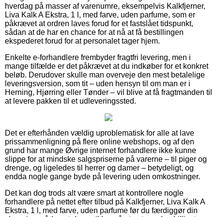
hverdag på masser af varenumre, eksempelvis Kalkfjerner,
Liva Kalk A Ekstra, 1 l, med farve, uden parfume, som er
påkrævet at ordren laves forud for et fastslået tidspunkt,
sådan at de har en chance for at nå at få bestillingen
ekspederet forud for at personalet tager hjem.
Enkelte e-forhandlere frembyder fragtfri levering, men i
mange tilfælde er det påkrævet at du indkøber for et konkret
beløb. Derudover skulle man overveje den mest betalelige
leveringsversion, som tit – uden hensyn til om man er i
Herning, Hjørring eller Tønder – vil blive at få fragtmanden til
at levere pakken til et udleveringssted.
Det er efterhånden vældig uproblematisk for alle at lave
prissammenligning på flere online webshops, og af den
grund har mange Øvrige internet forhandlere ikke kunne
slippe for at mindske salgspriserne på varerne – til piger og
drenge, og ligeledes til herrer og damer – betydeligt, og
endda nogle gange byde på levering uden omkostninger.
Det kan dog trods alt være smart at kontrollere nogle
forhandlere på nettet efter tilbud på Kalkfjerner, Liva Kalk A
Ekstra, 1 l, med farve, uden parfume før du færdiggør din