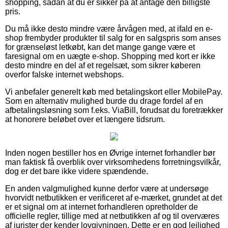
shopping, sådan at du er sikker på at antage den billigste
pris.
Du må ikke desto mindre være årvågen med, at ifald en e-
shop frembyder produkter til salg for en salgspris som anses
for grænseløst letkøbt, kan det mange gange være et
faresignal om en uægte e-shop. Shopping med kort er ikke
desto mindre en del af et regelsæt, som sikrer køberen
overfor falske internet webshops.
Vi anbefaler generelt køb med betalingskort eller MobilePay.
Som en alternativ mulighed burde du drage fordel af en
afbetalingsløsning som f.eks. ViaBill, forudsat du foretrækker
at honorere beløbet over et længere tidsrum.
Inden nogen bestiller hos en Øvrige internet forhandler bør
man faktisk få overblik over virksomhedens forretningsvilkår,
dog er det bare ikke videre spændende.
En anden valgmulighed kunne derfor være at undersøge
hvorvidt netbutikken er verificeret af e-mærket, grundet at det
er et signal om at internet forhandleren opretholder de
officielle regler, tillige med at netbutikken af og til overværes
af jurister der kender lovgivningen. Dette er en god lejlighed