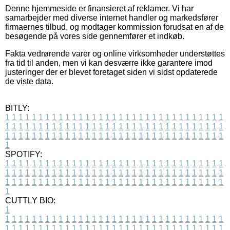
Denne hjemmeside er finansieret af reklamer. Vi har
samarbejder med diverse internet handler og markedsfører
firmaernes tilbud, og modtager kommission forudsat en af de
besøgende på vores side gennemfører et indkøb.
Fakta vedrørende varer og online virksomheder understøttes
fra tid til anden, men vi kan desværre ikke garantere imod
justeringer der er blevet foretaget siden vi sidst opdaterede
de viste data.
BITLY:
1
1
1
1
1
1
1
1
1
1
1
1
1
1
1
1
1
1
1
1
1
1
1
1
1
1
1
1
1
1
1
1
1
1
1
1
1
1
1
1
1
1
1
1
1
1
1
1
1
1
1
1
1
1
1
1
1
1
1
1
1
1
1
1
1
1
1
1
1
1
1
1
1
1
1
1
1
1
1
1
1
1
1
1
1
1
1
1
1
1
1
1
1
1
1
1
1
1
1
1
SPOTIFY:
1
1
1
1
1
1
1
1
1
1
1
1
1
1
1
1
1
1
1
1
1
1
1
1
1
1
1
1
1
1
1
1
1
1
1
1
1
1
1
1
1
1
1
1
1
1
1
1
1
1
1
1
1
1
1
1
1
1
1
1
1
1
1
1
1
1
1
1
1
1
1
1
1
1
1
1
1
1
1
1
1
1
1
1
1
1
1
1
1
1
1
1
1
1
1
1
1
1
1
1
CUTTLY BIO:
1
1
1
1
1
1
1
1
1
1
1
1
1
1
1
1
1
1
1
1
1
1
1
1
1
1
1
1
1
1
1
1
1
1
1
1
1
1
1
1
1
1
1
1
1
1
1
1
1
1
1
1
1
1
1
1
1
1
1
1
1
1
1
1
1
1
1