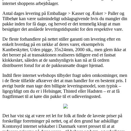
internet shoppens arbejdslager.
Antal dages levering på Emballage > Kasser og Æsker > Paller og
Tilbehør kan være ualmindeligt udslagsgivende hvis du mangler din
pakke inden for få dage, og herved er det temmelig klogt at man
besigtiger det anslåede leveringstidspunkt for den respektive vare.
De fleste forhandlere på nettet stiller garanti om levering efter en
enkelt hverdag på en række af deres varer, eksempelvis
Kantbeskytter, Uden pigge, 35x24mm, 2000 stk,, men glem ikke at
det beroer på at transaktionen realiseres tidligere end et fastsat
klokkeslæt, således at de sandsynligvis kan nå at få ordren
distribueret forud for at de pakkeansatte drager hjemad.
Indtil flere internet webshops tilbyder fragt uden omkostninger, men
i de fleste tilfælde afkræver det at man handler for en bestemt pris. I
øvrigt burde man tage den billigste leveringsmodel, som typisk –
ligegyldigt om du er i Helsingør, Thisted eller Hadsten – er at få
fragtfirmaet til at køre din pakke til et udleveringssted.
Det har vist sig at være ret let for folk at finde de laveste priser på
forskellige forretninger på nettet, og af den grund har adskillige
Kontorsyd internet selskaber i Danmark været presset til at at