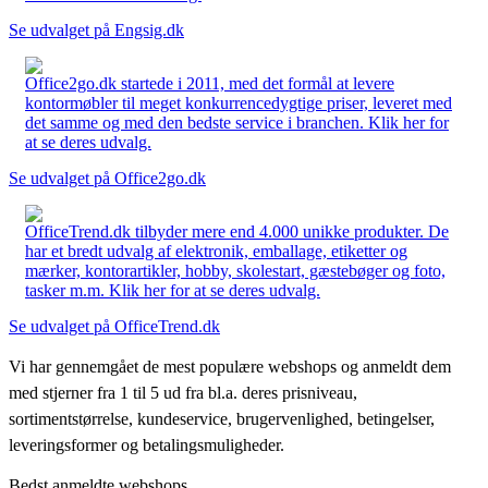
Se udvalget på Engsig.dk
Office2go.dk startede i 2011, med det formål at levere
kontormøbler til meget konkurrencedygtige priser, leveret med
det samme og med den bedste service i branchen. Klik her for
at se deres udvalg.
Se udvalget på Office2go.dk
OfficeTrend.dk tilbyder mere end 4.000 unikke produkter. De
har et bredt udvalg af elektronik, emballage, etiketter og
mærker, kontorartikler, hobby, skolestart, gæstebøger og foto,
tasker m.m. Klik her for at se deres udvalg.
Se udvalget på OfficeTrend.dk
Vi har gennemgået de mest populære webshops og anmeldt dem
med stjerner fra 1 til 5 ud fra bl.a. deres prisniveau,
sortimentstørrelse, kundeservice, brugervenlighed, betingelser,
leveringsformer og betalingsmuligheder.
Bedst anmeldte webshops