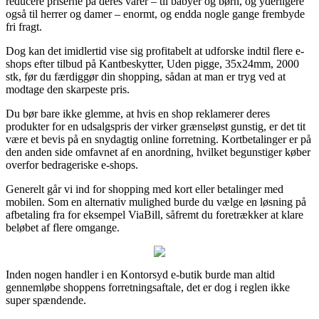
reducere priserne på deres varer – til babyer og børn, og yderligere
også til herrer og damer – enormt, og endda nogle gange frembyde
fri fragt.
Dog kan det imidlertid vise sig profitabelt at udforske indtil flere e-
shops efter tilbud på Kantbeskytter, Uden pigge, 35x24mm, 2000
stk, før du færdiggør din shopping, sådan at man er tryg ved at
modtage den skarpeste pris.
Du bør bare ikke glemme, at hvis en shop reklamerer deres
produkter for en udsalgspris der virker grænseløst gunstig, er det tit
være et bevis på en snydagtig online forretning. Kortbetalinger er på
den anden side omfavnet af en anordning, hvilket begunstiger køber
overfor bedrageriske e-shops.
Generelt går vi ind for shopping med kort eller betalinger med
mobilen. Som en alternativ mulighed burde du vælge en løsning på
afbetaling fra for eksempel ViaBill, såfremt du foretrækker at klare
beløbet af flere omgange.
Inden nogen handler i en Kontorsyd e-butik burde man altid
gennemløbe shoppens forretningsaftale, det er dog i reglen ikke
super spændende.