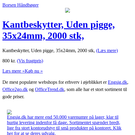
Borsen Håndbøger
Kantbeskytter, Uden pigge,
35x24mm, 2000 stk,
Kantbeskytter, Uden pigge, 35x24mm, 2000 stk,
(Læs mere)
800
kr.
(Vis fragtpris)
Læs mere »
Køb nu »
De mest populære webshops for erhverv i øjeblikket er
Engsig.dk
,
Office2go.dk
og
OfficeTrend.dk
, som alle har et stort sortiment til
gode priser.
Engsig.dk har mere end 50.000 varenumre på lager, klar til
hurtig levering indenfor få dage. Sortimentet spænder bredt,
lige fra stort kontorudstyr til små produkter på kontoret. Klik
her for at se deres udvalg.