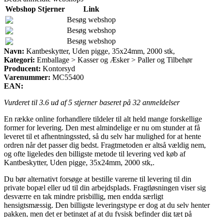
Webshop
Stjerner
Link
Besøg webshop
Besøg webshop
Besøg webshop
Navn:
Kantbeskytter, Uden pigge, 35x24mm, 2000 stk,
Kategori:
Emballage > Kasser og Æsker > Paller og Tilbehør
Producent:
Kontorsyd
Varenummer:
MC55400
EAN:
Vurderet til
3.6
ud af 5 stjerner baseret på
32
anmeldelser
En række online forhandlere tildeler til alt held mange forskellige
former for levering. Den mest almindelige er nu om stunder at få
leveret til et afhentningssted, så du selv har mulighed for at hente
ordren når det passer dig bedst. Fragtmetoden er altså vældig nem,
og ofte ligeledes den billigste metode til levering ved køb af
Kantbeskytter, Uden pigge, 35x24mm, 2000 stk,.
Du bør alternativt forsøge at bestille varerne til levering til din
private bopæl eller ud til din arbejdsplads. Fragtløsningen viser sig
desværre en tak mindre prisbillig, men endda særligt
hensigtsmæssig. Den billigste leveringstype er dog at du selv henter
pakken, men det er betinget af at du fysisk befinder dig tæt på