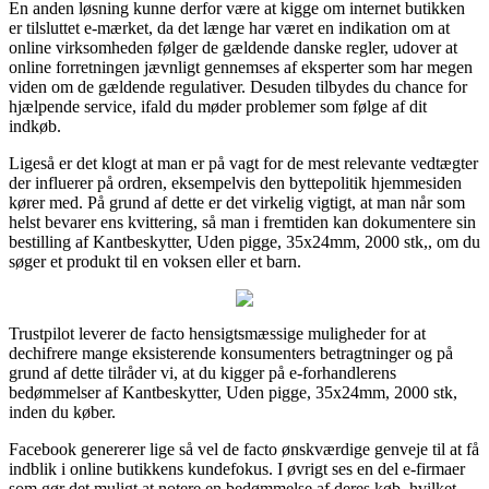
En anden løsning kunne derfor være at kigge om internet butikken
er tilsluttet e-mærket, da det længe har været en indikation om at
online virksomheden følger de gældende danske regler, udover at
online forretningen jævnligt gennemses af eksperter som har megen
viden om de gældende regulativer. Desuden tilbydes du chance for
hjælpende service, ifald du møder problemer som følge af dit
indkøb.
Ligeså er det klogt at man er på vagt for de mest relevante vedtægter
der influerer på ordren, eksempelvis den byttepolitik hjemmesiden
kører med. På grund af dette er det virkelig vigtigt, at man når som
helst bevarer ens kvittering, så man i fremtiden kan dokumentere sin
bestilling af Kantbeskytter, Uden pigge, 35x24mm, 2000 stk,, om du
søger et produkt til en voksen eller et barn.
Trustpilot leverer de facto hensigtsmæssige muligheder for at
dechifrere mange eksisterende konsumenters betragtninger og på
grund af dette tilråder vi, at du kigger på e-forhandlerens
bedømmelser af Kantbeskytter, Uden pigge, 35x24mm, 2000 stk,
inden du køber.
Facebook genererer lige så vel de facto ønskværdige genveje til at få
indblik i online butikkens kundefokus. I øvrigt ses en del e-firmaer
som gør det muligt at notere en bedømmelse af deres køb, hvilket