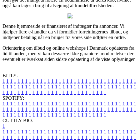
også kan tages i brug til afvejning af kundetilfredsheden.
Denne hjemmeside er finansieret af indtægter fra annoncer. Vi
hjælper flere e-handler da vi formidler forretningernes tilbud, og
indtjener betaling når en bruger fra vores side udfører en ordre.
Orientering om tilbud og online webshops i Danmark opdateres fra
tid til anden, men vi kan desværre ikke garantere imod rettelser der
eventuelt er iværksat siden sidste opdatering af de viste oplysninger.
BITLY:
1
1
1
1
1
1
1
1
1
1
1
1
1
1
1
1
1
1
1
1
1
1
1
1
1
1
1
1
1
1
1
1
1
1
1
1
1
1
1
1
1
1
1
1
1
1
1
1
1
1
1
1
1
1
1
1
1
1
1
1
1
1
1
1
1
1
1
1
1
1
1
1
1
1
1
1
1
1
1
1
1
1
1
1
1
1
1
1
1
1
1
1
1
1
1
1
1
1
1
1
SPOTIFY:
1
1
1
1
1
1
1
1
1
1
1
1
1
1
1
1
1
1
1
1
1
1
1
1
1
1
1
1
1
1
1
1
1
1
1
1
1
1
1
1
1
1
1
1
1
1
1
1
1
1
1
1
1
1
1
1
1
1
1
1
1
1
1
1
1
1
1
1
1
1
1
1
1
1
1
1
1
1
1
1
1
1
1
1
1
1
1
1
1
1
1
1
1
1
1
1
1
1
1
1
CUTTLY BIO:
1
1
1
1
1
1
1
1
1
1
1
1
1
1
1
1
1
1
1
1
1
1
1
1
1
1
1
1
1
1
1
1
1
1
1
1
1
1
1
1
1
1
1
1
1
1
1
1
1
1
1
1
1
1
1
1
1
1
1
1
1
1
1
1
1
1
1
1
1
1
1
1
1