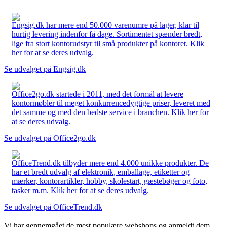
Engsig.dk har mere end 50.000 varenumre på lager, klar til
hurtig levering indenfor få dage. Sortimentet spænder bredt,
lige fra stort kontorudstyr til små produkter på kontoret. Klik
her for at se deres udvalg.
Se udvalget på Engsig.dk
Office2go.dk startede i 2011, med det formål at levere
kontormøbler til meget konkurrencedygtige priser, leveret med
det samme og med den bedste service i branchen. Klik her for
at se deres udvalg.
Se udvalget på Office2go.dk
OfficeTrend.dk tilbyder mere end 4.000 unikke produkter. De
har et bredt udvalg af elektronik, emballage, etiketter og
mærker, kontorartikler, hobby, skolestart, gæstebøger og foto,
tasker m.m. Klik her for at se deres udvalg.
Se udvalget på OfficeTrend.dk
Vi har gennemgået de mest populære webshops og anmeldt dem