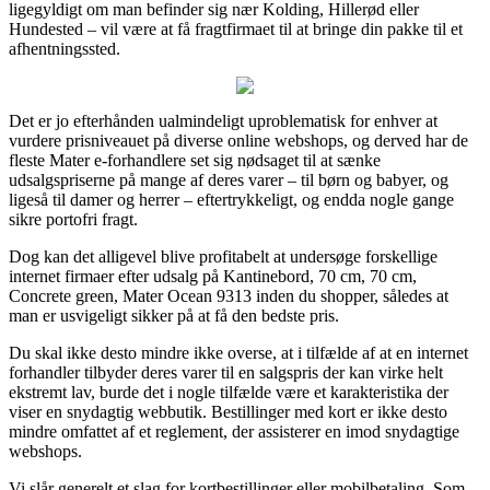
ligegyldigt om man befinder sig nær Kolding, Hillerød eller
Hundested – vil være at få fragtfirmaet til at bringe din pakke til et
afhentningssted.
Det er jo efterhånden ualmindeligt uproblematisk for enhver at
vurdere prisniveauet på diverse online webshops, og derved har de
fleste Mater e-forhandlere set sig nødsaget til at sænke
udsalgspriserne på mange af deres varer – til børn og babyer, og
ligeså til damer og herrer – eftertrykkeligt, og endda nogle gange
sikre portofri fragt.
Dog kan det alligevel blive profitabelt at undersøge forskellige
internet firmaer efter udsalg på Kantinebord, 70 cm, 70 cm,
Concrete green, Mater Ocean 9313 inden du shopper, således at
man er usvigeligt sikker på at få den bedste pris.
Du skal ikke desto mindre ikke overse, at i tilfælde af at en internet
forhandler tilbyder deres varer til en salgspris der kan virke helt
ekstremt lav, burde det i nogle tilfælde være et karakteristika der
viser en snydagtig webbutik. Bestillinger med kort er ikke desto
mindre omfattet af et reglement, der assisterer en imod snydagtige
webshops.
Vi slår generelt et slag for kortbestillinger eller mobilbetaling. Som