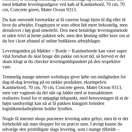
mest letkøbte leveringsudgave ved køb af Kantinebord, 70 cm, 70
cm, Concrete green, Mater Ocean 9313.
Du kan omvendt foretrække at få varerne bragt hjem til dig eller til
hvor du arbejder. Fragttypen er som oftest lidt mere bekostelig, men
derudover i høj grad smertefri. Den mest betalelige leveringsmetode
er uden tvivl at hente pakken selv, men den løsning stiller krav om at
du bor i kort afstand af online butikkens arbejdslager.
Leveringstiden på Møbler > Borde > Kantineborde kan være super
vital forudsat du skal bruge din pakke om kort tid, så herved er det
skam klogt at du checker leveringstidspunktet på den respektive
vare.
Temmelig mange internet webshops giver løfte om muligheden for
dag-til-dag levering på en række produkter, eksempelvis
Kantinebord, 70 cm, 70 cm, Concrete green, Mater Ocean 9313,
men vær vagtsom da det står og falder med at transaktionen
realiseres forud for et nøjagtigt tidspunkt, med hensynstagen til at de
højst sandsynligt kan nå at få pakken klargjort forinden
logistikmedarbejderne holder fyraften.
Nogle få internet shops præsterer levering uden gebyr, men tit er det
forbeholdt når man shopper for en præcis sum. I øvrigt kunne du
udvælge den prisbilligste slags levering, som i mange tilfælde –