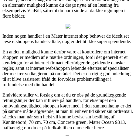
en alternativ mulighed kunne du drage nytte af en løsning fra
eksempelvis ViaBill, såfremt du har i sinde at dække regningen i
flere bidder.
Inden nogen handler i en Mater internet shop behøver de ideelt set
læse e-shoppens handelsaftale, dog er det tit ikke super spændende.
En anden mulighed kunne derfor være at kontrollere om internet
shoppen er medlem af e-mærke ordningen, fordi det generelt er et
kendetegn for at internet firmaet efterfølger de gældende danske
regler, samt at internet webshoppen løbende efterses af specialister
der mestrer vedtægterne på området. Det er en rigtig god anledning
til at blive assisteret, ifald du forvoldes problemstillinger i
forbindelse med din handel.
Endvidere stiller vi forslag om at du er obs på de grundlæggende
retningslinjer der kan influere på handlen, for eksempel den
ombytningsrettighed shoppen kører med. I den sammenhæng er det
på samme måde afgørende, at man til enhver tid sikrer sin ordremail,
således man når som helst vil kunne bevise sin bestilling af
Kantinebord, 70 cm, 70 cm, Concrete green, Mater Ocean 9313,
uafhængig om du er på indkøb til en dame eller herre.