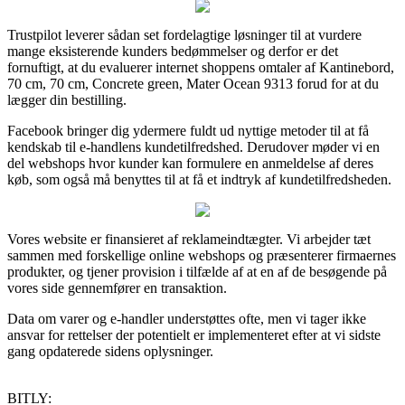
Trustpilot leverer sådan set fordelagtige løsninger til at vurdere
mange eksisterende kunders bedømmelser og derfor er det
fornuftigt, at du evaluerer internet shoppens omtaler af Kantinebord,
70 cm, 70 cm, Concrete green, Mater Ocean 9313 forud for at du
lægger din bestilling.
Facebook bringer dig ydermere fuldt ud nyttige metoder til at få
kendskab til e-handlens kundetilfredshed. Derudover møder vi en
del webshops hvor kunder kan formulere en anmeldelse af deres
køb, som også må benyttes til at få et indtryk af kundetilfredsheden.
Vores website er finansieret af reklameindtægter. Vi arbejder tæt
sammen med forskellige online webshops og præsenterer firmaernes
produkter, og tjener provision i tilfælde af at en af de besøgende på
vores side gennemfører en transaktion.
Data om varer og e-handler understøttes ofte, men vi tager ikke
ansvar for rettelser der potentielt er implementeret efter at vi sidste
gang opdaterede sidens oplysninger.
BITLY: