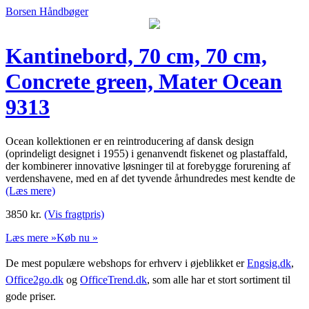
Borsen Håndbøger
Kantinebord, 70 cm, 70 cm,
Concrete green, Mater Ocean
9313
Ocean kollektionen er en reintroducering af dansk design
(oprindeligt designet i 1955) i genanvendt fiskenet og plastaffald,
der kombinerer innovative løsninger til at forebygge forurening af
verdenshavene, med en af det tyvende århundredes mest kendte de
(Læs mere)
3850
kr.
(Vis fragtpris)
Læs mere »
Køb nu »
De mest populære webshops for erhverv i øjeblikket er
Engsig.dk
,
Office2go.dk
og
OfficeTrend.dk
, som alle har et stort sortiment til
gode priser.