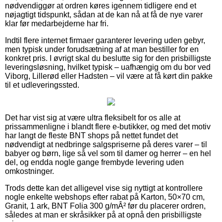
nødvendiggør at ordren køres igennem tidligere end et
nøjagtigt tidspunkt, sådan at de kan nå at få de nye varer
klar før medarbejderne har fri.
Indtil flere internet firmaer garanterer levering uden gebyr,
men typisk under forudsætning af at man bestiller for en
konkret pris. I øvrigt skal du beslutte sig for den prisbilligste
leveringsløsning, hvilket typisk – uafhængig om du bor ved
Viborg, Lillerød eller Hadsten – vil være at få kørt din pakke
til et udleveringssted.
Det har vist sig at være ultra fleksibelt for os alle at
prissammenligne i blandt flere e-butikker, og med det motiv
har langt de fleste BNT shops på nettet fundet det
nødvendigt at nedbringe salgspriserne på deres varer – til
babyer og børn, lige så vel som til damer og herrer – en hel
del, og endda nogle gange frembyde levering uden
omkostninger.
Trods dette kan det alligevel vise sig nyttigt at kontrollere
nogle enkelte webshops efter rabat på Karton, 50×70 cm,
Granit, 1 ark, BNT Folia 300 g/mÂ² før du placerer ordren,
således at man er skråsikker på at opnå den prisbilligste