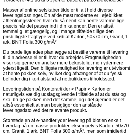
Masser af online selskaber tildeler til alt held diverse
leveringsløsninger. En af de mest moderne er i øjeblikket
afhentningssteder, hvor du så nemt kan hente varerne lige
præcis når det passer ind i din kalender. Den er altså
temmelig let gængelig, og i mange tilfælde tillige den
prisbilligste fragttype ved køb af Karton, 50×70 cm, Granit, 1
ark, BNT Folia 300 g/mÂ².
Du burde ligeledes planlægge at bestille varerne til levering
til din adresse eller til hvor du arbejder. Fragtmuligheden
viser sig gerne en anelse mere bekostelig, men ydermere
yderst ligetil. Den billigste mulighed for levering er utvivlsomt
at hente pakken selv, hvilket dog afhænger af at du fysisk
befinder dig i kort afstand af netbutikkens tilholdssted.
Leveringstiden på Kontorartikler > Papir > Karton er
naturligvis vældig udslagsgivende i tilfælde af at du står og
skal bruge pakken med det samme, og i det øjemed er det
altså essentielt at man besigtiger den anslåede
leveringsdato ved det relevante produkt.
Størstedelen af e-handler yder levering på blot en enkelt
hverdag på en masse produkter, eksempelvis Karton, 50×70
cm, Granit, 1 ark, BNT Folia 300 g/mÂ², men som imidlertid