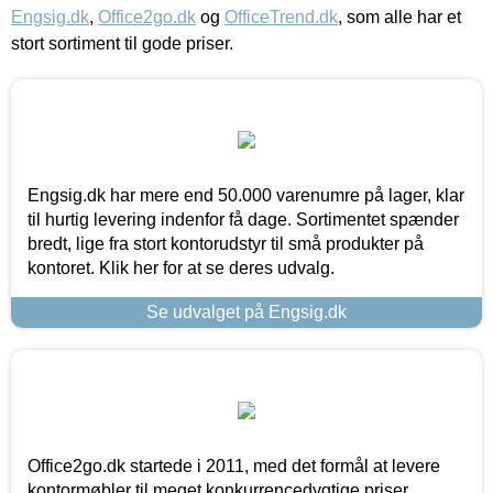
Engsig.dk
,
Office2go.dk
og
OfficeTrend.dk
, som alle har et
stort sortiment til gode priser.
Engsig.dk har mere end 50.000 varenumre på lager, klar
til hurtig levering indenfor få dage. Sortimentet spænder
bredt, lige fra stort kontorudstyr til små produkter på
kontoret. Klik her for at se deres udvalg.
Se udvalget på Engsig.dk
Office2go.dk startede i 2011, med det formål at levere
kontormøbler til meget konkurrencedygtige priser,