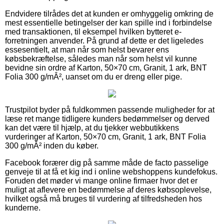
Endvidere tilrådes det at kunden er omhyggelig omkring de
mest essentielle betingelser der kan spille ind i forbindelse
med transaktionen, til eksempel hvilken bytteret e-
forretningen anvender. På grund af dette er det ligeledes
essesentielt, at man når som helst bevarer ens
købsbekræftelse, således man når som helst vil kunne
bevidne sin ordre af Karton, 50×70 cm, Granit, 1 ark, BNT
Folia 300 g/mÂ², uanset om du er dreng eller pige.
Trustpilot byder på fuldkommen passende muligheder for at
læse ret mange tidligere kunders bedømmelser og derved
kan det være til hjælp, at du tjekker webbutikkens
vurderinger af Karton, 50×70 cm, Granit, 1 ark, BNT Folia
300 g/mÂ² inden du køber.
Facebook forærer dig på samme måde de facto passelige
genveje til at få et kig ind i online webshoppens kundefokus.
Foruden det møder vi mange online firmaer hvor det er
muligt at aflevere en bedømmelse af deres købsoplevelse,
hvilket også må bruges til vurdering af tilfredsheden hos
kunderne.