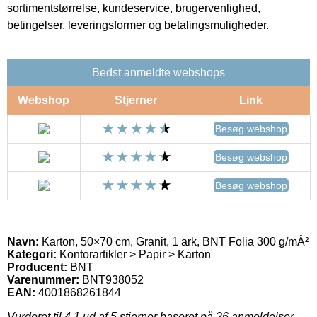
sortimentstørrelse, kundeservice, brugervenlighed,
betingelser, leveringsformer og betalingsmuligheder.
Bedst anmeldte webshops
Webshop
Stjerner
Link
Besøg webshop
Besøg webshop
Besøg webshop
Navn:
Karton, 50×70 cm, Granit, 1 ark, BNT Folia 300 g/mÂ²
Kategori:
Kontorartikler > Papir > Karton
Producent:
BNT
Varenummer:
BNT938052
EAN:
4001868261844
Vurderet til
4.1
ud af 5 stjerner baseret på
26
anmeldelser