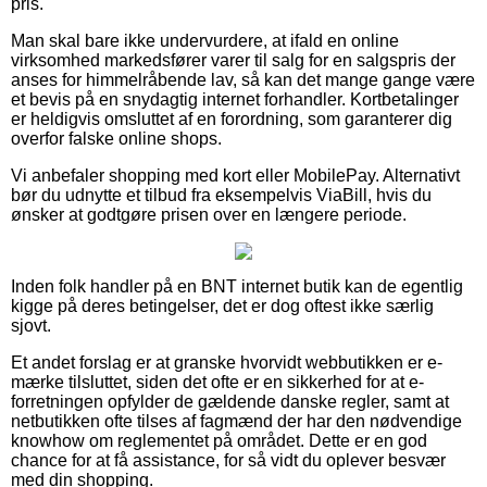
pris.
Man skal bare ikke undervurdere, at ifald en online
virksomhed markedsfører varer til salg for en salgspris der
anses for himmelråbende lav, så kan det mange gange være
et bevis på en snydagtig internet forhandler. Kortbetalinger
er heldigvis omsluttet af en forordning, som garanterer dig
overfor falske online shops.
Vi anbefaler shopping med kort eller MobilePay. Alternativt
bør du udnytte et tilbud fra eksempelvis ViaBill, hvis du
ønsker at godtgøre prisen over en længere periode.
Inden folk handler på en BNT internet butik kan de egentlig
kigge på deres betingelser, det er dog oftest ikke særlig
sjovt.
Et andet forslag er at granske hvorvidt webbutikken er e-
mærke tilsluttet, siden det ofte er en sikkerhed for at e-
forretningen opfylder de gældende danske regler, samt at
netbutikken ofte tilses af fagmænd der har den nødvendige
knowhow om reglementet på området. Dette er en god
chance for at få assistance, for så vidt du oplever besvær
med din shopping.