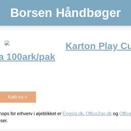
Borsen Håndbøger
Karton Play C
 100ark/pak
Køb nu »
ps for erhverv i øjeblikket er
Engsig.dk
,
Office2go.dk
og
Offic
iser.