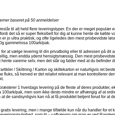
jerner baseret på
50
anmeldelser
reslår til alt held flere leveringstyper. En der er meget populær e
fordi det så er super fleksibelt for dig at kunne hente de købte var
 er jo ultra praktisk, og ofte ligeledes den mest prisbevidste løs
80g gammelrosa 100ark/pak.
 for at vælge levering til din privatbolig eller til adressen på dit
sbillig, men endda yderst hensigtsmæssig. Den mest prisbevids
hente varerne selv, men det står og falder med at du befinder di
rtikler / Skiltning / Karton og skiltekarton er naturligvis ret be
e fluks, så herved er det relativt relevant at man kontrollerer d
t.
præsterer 1 hverdags levering på de fleste af deres produkter, 
00ark/pak, men som ikke desto mindre er afhængig af at ordren
 at de sandsynligvis kan nå at få produktet betjent forud for at 
 gratis levering, men i mange tilfælde kun når du handler for et
e leveringsmulighed, som tit – uafhængig om man er ved Rander