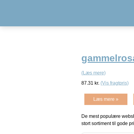
gammelrosa
(Læs mere)
87.31
kr.
(Vis fragtpris)
Læs mere »
De mest populære websho
stort sortiment til gode pr