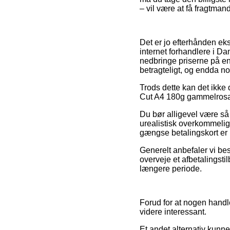
– vil være at få fragtmand
Det er jo efterhånden eks
internet forhandlere i Da
nedbringe priserne på en
betragteligt, og endda no
Trods dette kan det ikke d
Cut A4 180g gammelrosa 1
Du bør alligevel være så 
urealistisk overkommelig
gængse betalingskort er h
Generelt anbefaler vi bes
overveje et afbetalingsti
længere periode.
Forud for at nogen handle
videre interessant.
Et andet alternativ kunn