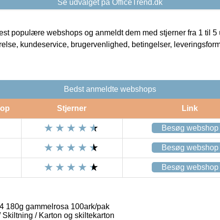
Se udvalget på OfficeTrend.dk
t populære webshops og anmeldt dem med stjerner fra 1 til 5 ud
rrelse, kundeservice, brugervenlighed, betingelser, leveringsfor
Bedst anmeldte webshops
op
Stjerner
Link
Besøg webshop
Besøg webshop
Besøg webshop
A4 180g gammelrosa 100ark/pak
/ Skiltning / Karton og skiltekarton