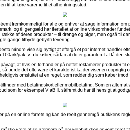
en til at køre varerne til et afhentningssted.
tremt fremkommeligt for alle og enhver at søge information om pr
nmark, og til gengæld har flertallet af online virksomheder funde
 række af deres produkter – til drenge og piger, men også til da
gle gange tilbyde gebyrfri levering.
esto mindre vise sig nyttigt at eftergå et par internet handler eft
00ark/pak før du køber, sådan at du er garanteret at få den ska
påvagt, at hvis en forhandler på nettet reklamerer produkter til e
, så burde det ofte være et karakteristika der viser en uoprigti
eldigvis omsluttet af en regel, som redder dig som køber imod fu
tillinger med betalingskort eller mobilbetaling. Som en alternat
lbud som for eksempel ViaBill, såfremt du har til hensigt at godt
r på en online forretning kan de reelt gennemgå butikkens regler
e måske være at se nærmere på om webbutikken er verificeret af