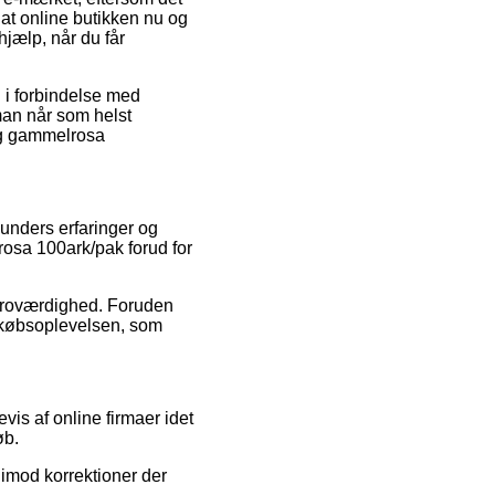
at online butikken nu og
hjælp, når du får
d i forbindelse med
t man når som helst
0g gammelrosa
unders erfaringer og
rosa 100ark/pak forud for
s troværdighed. Foruden
f købsoplevelsen, som
is af online firmaer idet
øb.
 imod korrektioner der