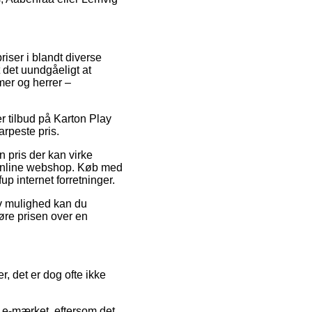
iser i blandt diverse
t det uundgåeligt at
mer og herrer –
er tilbud på Karton Play
rpeste pris.
n pris der kan virke
g online webshop. Køb med
p internet forretninger.
iv mulighed kan du
gøre prisen over en
, det er dog ofte ikke
 e-mærket, eftersom det