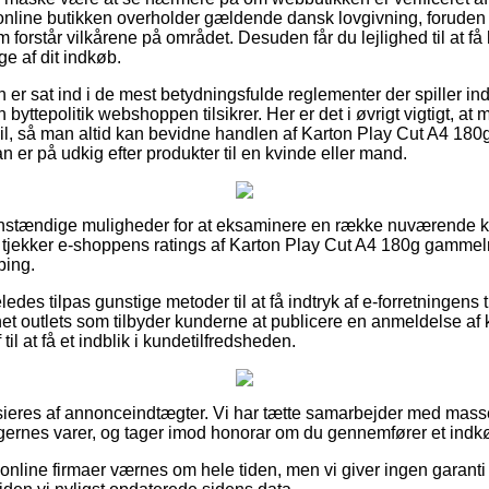
t online butikken overholder gældende dansk lovgivning, foruden 
 forstår vilkårene på området. Desuden får du lejlighed til at få 
ge af dit indkøb.
an er sat ind i de mest betydningsfulde reglementer der spiller in
en byttepolitik webshoppen tilsikrer. Her er det i øvrigt vigtigt, a
ail, så man altid kan bevidne handlen af Karton Play Cut A4 18
er på udkig efter produkter til en kvinde eller mand.
 anstændige muligheder for at eksaminere en række nuværende k
du tjekker e-shoppens ratings af Karton Play Cut A4 180g gammel
ping.
des tilpas gunstige metoder til at få indtryk af e-forretningen
rnet outlets som tilbyder kunderne at publicere en anmeldelse a
til at få et indblik i kundetilfredsheden.
eres af annonceindtægter. Vi har tætte samarbejder med massev
ngernes varer, og tager imod honorar om du gennemfører et indk
nline firmaer værnes om hele tiden, men vi giver ingen garanti