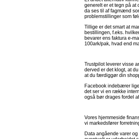
generelt er et tegn på a
da ses til af fagmænd som
problemstillinger som føl
Tillige er det smart at m
bestillingen, f.eks. hvilk
bevarer ens faktura e-m
100ark/pak, hvad end man 
Trustpilot leverer visse
derved er det klogt, at 
at du færdiggør din shop
Facebook indebærer ligele
det ser vi en række inte
også bør drages fordel af 
Vores hjemmeside finansi
vi markedsfører forretni
Data angående varer og o