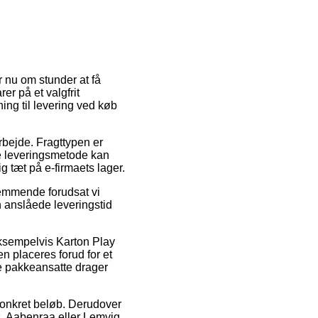
r nu om stunder at få
er på et valgfrit
ning til levering ved køb
 arbejde. Fragttypen er
te leveringsmetode kan
g tæt på e-firmaets lager.
stemmende forudsat vi
en anslåede leveringstid
eksempelvis Karton Play
 placeres forud for et
de pakkeansatte drager
 konkret beløb. Derudover
s, Aabenraa eller Lemvig