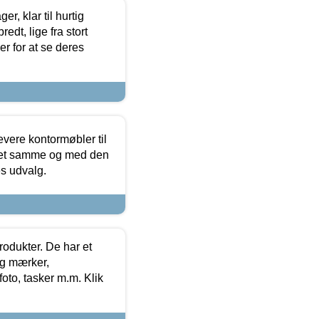
, klar til hurtig
edt, lige fra stort
er for at se deres
evere kontormøbler til
 det samme og med den
es udvalg.
rodukter. De har et
og mærker,
foto, tasker m.m. Klik