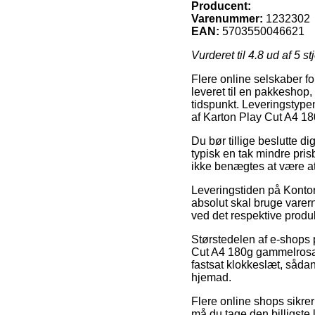
Producent:
Varenummer:
1232302
EAN:
5703550046621
Vurderet til
4.8
ud af 5 st
Flere online selskaber fo
leveret til en pakkeshop, 
tidspunkt. Leveringstypen
af Karton Play Cut A4 1
Du bør tillige beslutte dig
typisk en tak mindre pri
ikke benægtes at være at 
Leveringstiden på Kontora
absolut skal bruge varern
ved det respektive produk
Størstedelen af e-shops 
Cut A4 180g gammelrosa 1
fastsat klokkeslæt, sådan
hjemad.
Flere online shops sikrer
må du tage den billigst