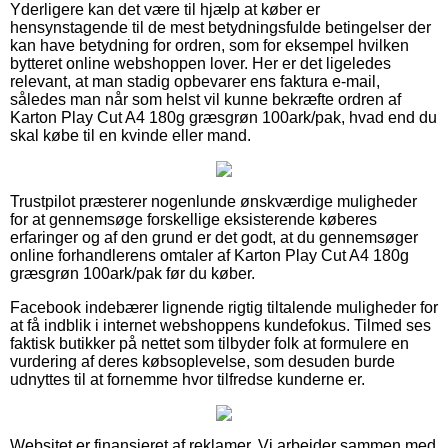
Yderligere kan det være til hjælp at køber er
hensynstagende til de mest betydningsfulde betingelser der
kan have betydning for ordren, som for eksempel hvilken
bytteret online webshoppen lover. Her er det ligeledes
relevant, at man stadig opbevarer ens faktura e-mail,
således man når som helst vil kunne bekræfte ordren af
Karton Play Cut A4 180g græsgrøn 100ark/pak, hvad end du
skal købe til en kvinde eller mand.
Trustpilot præsterer nogenlunde ønskværdige muligheder
for at gennemsøge forskellige eksisterende køberes
erfaringer og af den grund er det godt, at du gennemsøger
online forhandlerens omtaler af Karton Play Cut A4 180g
græsgrøn 100ark/pak før du køber.
Facebook indebærer lignende rigtig tiltalende muligheder for
at få indblik i internet webshoppens kundefokus. Tilmed ses
faktisk butikker på nettet som tilbyder folk at formulere en
vurdering af deres købsoplevelse, som desuden burde
udnyttes til at fornemme hvor tilfredse kunderne er.
Websitet er finansieret af reklamer. Vi arbejder sammen med