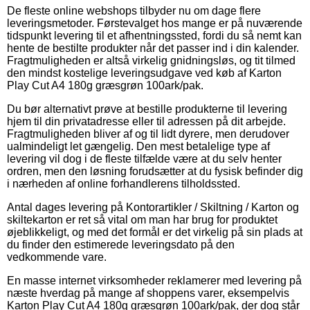
De fleste online webshops tilbyder nu om dage flere
leveringsmetoder. Førstevalget hos mange er på nuværende
tidspunkt levering til et afhentningssted, fordi du så nemt kan
hente de bestilte produkter når det passer ind i din kalender.
Fragtmuligheden er altså virkelig gnidningsløs, og tit tilmed
den mindst kostelige leveringsudgave ved køb af Karton
Play Cut A4 180g græsgrøn 100ark/pak.
Du bør alternativt prøve at bestille produkterne til levering
hjem til din privatadresse eller til adressen på dit arbejde.
Fragtmuligheden bliver af og til lidt dyrere, men derudover
ualmindeligt let gængelig. Den mest betalelige type af
levering vil dog i de fleste tilfælde være at du selv henter
ordren, men den løsning forudsætter at du fysisk befinder dig
i nærheden af online forhandlerens tilholdssted.
Antal dages levering på Kontorartikler / Skiltning / Karton og
skiltekarton er ret så vital om man har brug for produktet
øjeblikkeligt, og med det formål er det virkelig på sin plads at
du finder den estimerede leveringsdato på den
vedkommende vare.
En masse internet virksomheder reklamerer med levering på
næste hverdag på mange af shoppens varer, eksempelvis
Karton Play Cut A4 180g græsgrøn 100ark/pak, der dog står