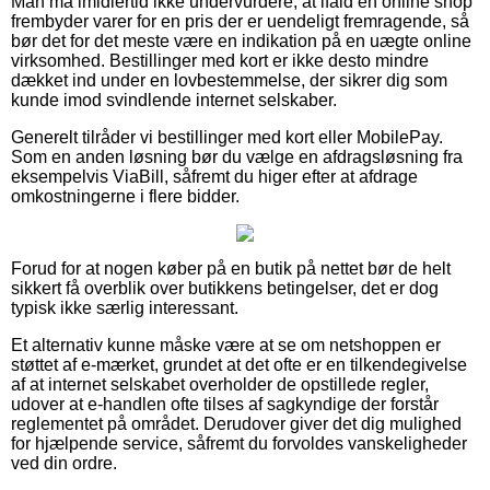
Man må imidlertid ikke undervurdere, at ifald en online shop
frembyder varer for en pris der er uendeligt fremragende, så
bør det for det meste være en indikation på en uægte online
virksomhed. Bestillinger med kort er ikke desto mindre
dækket ind under en lovbestemmelse, der sikrer dig som
kunde imod svindlende internet selskaber.
Generelt tilråder vi bestillinger med kort eller MobilePay.
Som en anden løsning bør du vælge en afdragsløsning fra
eksempelvis ViaBill, såfremt du higer efter at afdrage
omkostningerne i flere bidder.
Forud for at nogen køber på en butik på nettet bør de helt
sikkert få overblik over butikkens betingelser, det er dog
typisk ikke særlig interessant.
Et alternativ kunne måske være at se om netshoppen er
støttet af e-mærket, grundet at det ofte er en tilkendegivelse
af at internet selskabet overholder de opstillede regler,
udover at e-handlen ofte tilses af sagkyndige der forstår
reglementet på området. Derudover giver det dig mulighed
for hjælpende service, såfremt du forvoldes vanskeligheder
ved din ordre.