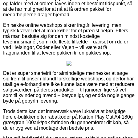
og falder med at ordren laves inden et bestemt tidspunkt, så
at de har mulighed for at nå at få ordren pakket før
medarbejderne drager hjemad.
En række online webshops sikrer fragtfri levering, men
typisk kræver det at man køber for et præcist beløb. Ellers
må man beslutte sig for den mindst kostelige
leveringsmanér, som i de fleste tilfælde – uanset om du er
ved Helsingør, Odder eller Vejen – vil være at få
fragtmanden til at levere pakken til en pakkeshop.
Det er super smertefrit for almindelige mennesker at søge
sig frem til priser i blandt forskellige webshops, og derfor har
utallige e-forhandlere ikke kunne lade være med at reducere
salgsværdien på deres produkter – til juniorer, lige så vel
som til kvinder og mænd – betydeligt, og endda nogle gange
byde på gebyrfri levering.
Trods dette kan det immervæk være lukrativt at besigtige
flere e-butikker efter rabatkoder på Karton Play Cut A4 180g
græsgrøn 100ark/pak forinden du gennemfører dit køb, så
du er tryg ved at modtage den bedste pris.