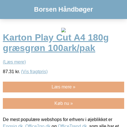
Borsen Håndbøger
Karton Play Cut A4 180g
græsgrøn 100ark/pak
(Læs mere)
87.31
kr.
(Vis fragtpris)
Læs mere »
Køb nu »
De mest populære webshops for erhverv i øjeblikket er
Engsig.dk
,
Office2go.dk
og
OfficeTrend.dk
, som alle har et