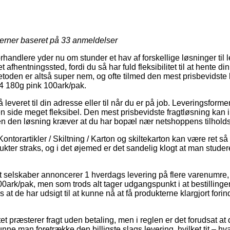
jerner baseret på
33
anmeldelser
orhandlere yder nu om stunder et hav af forskellige løsninger til 
 et afhentningssted, fordi du så har fuld fleksibilitet til at hente di
etoden er altså super nem, og ofte tilmed den mest prisbevidst
4 180g pink 100ark/pak.
leveret til din adresse eller til når du er på job. Leveringsforme
 side meget fleksibel. Den mest prisbevidste fragtløsning kan
en den løsning kræver at du har bopæl nær netshoppens tilholds
ontorartikler / Skiltning / Karton og skiltekarton kan være ret så
kter straks, og i det øjemed er det sandelig klogt at man studer
 selskaber annoncerer 1 hverdags levering på flere varenumre
ark/pak, men som trods alt tager udgangspunkt i at bestillingen
 at de har udsigt til at kunne nå at få produkterne klargjort fori
et præsterer fragt uden betaling, men i reglen er det forudsat at 
unne man foretrække den billigste slags levering, hvilket tit – h