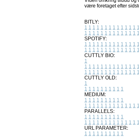
Viden omkring tilbud og o
være foretaget efter sids
BITLY:
1
1
1
1
1
1
1
1
1
1
1
1
1
1
1
1
1
1
1
1
1
1
1
1
1
1
SPOTIFY:
1
1
1
1
1
1
1
1
1
1
1
1
1
1
1
1
1
1
1
1
1
1
1
1
1
1
CUTTLY BIO:
1
1
1
1
1
1
1
1
1
1
1
1
1
1
1
1
1
1
1
1
1
1
1
1
1
1
1
CUTTLY OLD:
1
1
1
1
1
1
1
1
1
1
1
MEDIUM:
1
1
1
1
1
1
1
1
1
1
1
1
1
1
1
1
1
1
1
1
1
1
1
PARALLELS:
1
1
1
1
1
1
1
1
1
1
1
1
1
1
1
1
1
1
1
1
1
1
1
URL PARAMETER:
1
1
1
1
1
1
1
1
1
1