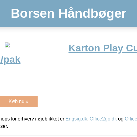
Borsen Håndbøger
Karton Play C
k/pak
Køb nu »
ps for erhverv i øjeblikket er
Engsig.dk
,
Office2go.dk
og
Offic
iser.