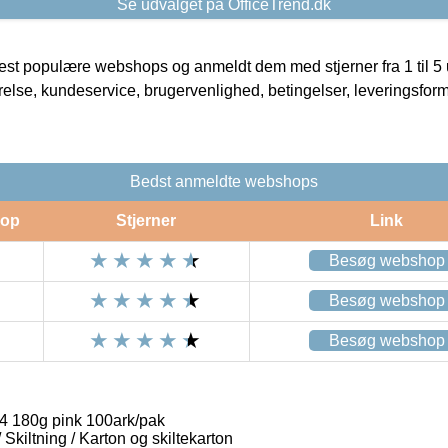
Se udvalget på OfficeTrend.dk
t populære webshops og anmeldt dem med stjerner fra 1 til 5 ud
rrelse, kundeservice, brugervenlighed, betingelser, leveringsfor
Bedst anmeldte webshops
op
Stjerner
Link
Besøg webshop
Besøg webshop
Besøg webshop
4 180g pink 100ark/pak
/ Skiltning / Karton og skiltekarton