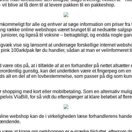
vil blive at få dem til at levere pakken til en pakkeshop.
emkommeligt for alle og enhver at søge information om priser fra 
ang række online webshops været tvunget til at nedsætte salgspr
il juniorer, og ligeså til voksne – betragteligt, og endda nogle gan
igvæk vise sig lønsomt at undersøge forskellige internet websh
ink 100ark/pak før du handler, sådan at man er velinformeret til
være obs på, at i tilfælde af at en forhandler på nettet afsætter 
erordentlig gunstig, kan det undertiden være et fingerpeg om en 
rods alt en del af en lovbestemmelse, som passer på dig som ku
for shopping med kort eller mobilbetaling. Som en alternativ mul
lvis ViaBill, for så vidt du efterspørger at klare beløbet af fle
online webshop kan de i virkeligheden læse forhandlerens handel
spændende.
 være at kigge om netshoppen er e-mærke tilsluttet, eftersom d