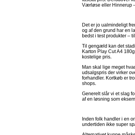
Værløse eller Hinnerup – 
Det er jo ualmindeligt fr
og af den grund har en l
bedst i test produkter – t
Til gengæld kan det stad
Karton Play Cut A4 180g p
kostelige pris.
Man skal lige meget hvad 
udsalgspris der virker ov
forhandler. Kortkøb er t
shops.
Generelt slår vi et slag 
af en løsning som eksempe
Inden folk handler i en 
undertiden ikke super 
Alternativet kunne måske