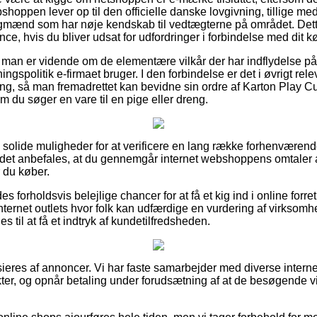
ebshoppen lever op til den officielle danske lovgivning, tillige m
fagmænd som har nøje kendskab til vedtægterne på området. Det
ance, hvis du bliver udsat for udfordringer i forbindelse med dit k
r at man er vidende om de elementære vilkår der har indflydelse p
gspolitik e-firmaet bruger. I den forbindelse er det i øvrigt re
ring, så man fremadrettet kan bevidne sin ordre af Karton Play C
 du søger en vare til en pige eller dreng.
ig solide muligheder for at verificere en lang række forhenværend
 det anbefales, at du gennemgår internet webshoppens omtaler 
 du køber.
s forholdsvis belejlige chancer for at få et kig ind i online forre
nternet outlets hvor folk kan udfærdige en vurdering af virksomh
til at få et indtryk af kundetilfredsheden.
eres af annoncer. Vi har faste samarbejder med diverse internet 
er, og opnår betaling under forudsætning af at de besøgende vi