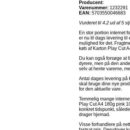
Producent:
Varenummer:
1232291
EAN:
5703550046683
Vurderet til
4.2
ud af 5 st
En stor portion internet f
er nu til dags levering til
mulighed for det. Fragtm
køb af Karton Play Cut A
Du kan også forsøge at få 
dyrere, men på den anden
selv at hente varerne, m
Antal dages levering på K
skal bruge dine nye produ
for den aktuelle vare.
Temmelig mange internet
Play Cut A4 180g pink 100
konkret tidspunkt, således
drager hjemad.
Visse forhandlere på nett
fastsat pris. Derudover k