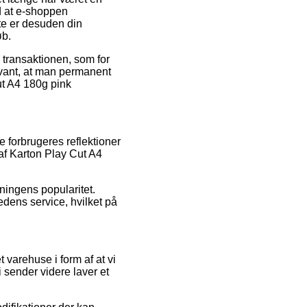
ed at e-shoppen
te er desuden din
øb.
å transaktionen, som for
levant, at man permanent
ut A4 180g pink
e forbrugeres reflektioner
af Karton Play Cut A4
tningens popularitet.
edens service, hvilket på
varehuse i form af at vi
 sender videre laver et