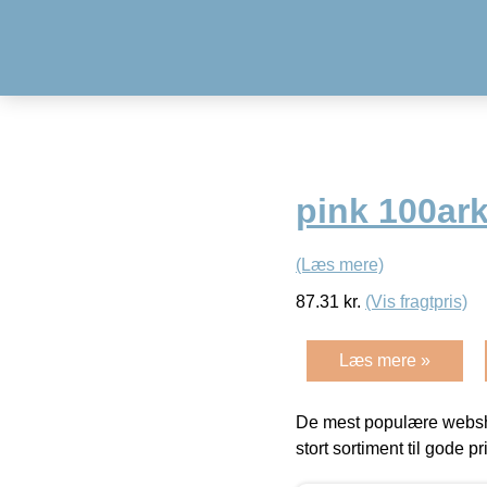
pink 100ar
(Læs mere)
87.31
kr.
(Vis fragtpris)
Læs mere »
De mest populære websho
stort sortiment til gode pr