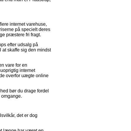
flere internet varehuse,
iserne på specielt deres
ge præstere fri fragt.
ops efter udsalg på
 at skaffe sig den mindst
en vare for en
uoprigtig internet
nde overfor uægte online
ighed bør du drage fordel
re omgange.
svilkår, det er dog
et længe har været en