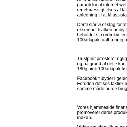
garanti for at internet w
regelmæssigt tilses af 
anledning til at få assist
Dertil slår vi et slag fo
eksempel hvilken ombytnin
beholder sin ordrekvitte
100ark/pak, uafhængig om
Trustpilot præsterer rigt
og på grund af dette kan
180g pink 100ark/pak før
Facebook tilbyder ligelede
Foruden det ses faktisk i
samme måde burde bruges 
Vores hjemmeside finansi
promoverer deres produkt
indkøb.