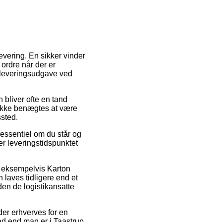
levering. En sikker vinder
n ordre når der er
e leveringsudgave ved
n bliver ofte en tand
 ikke benægtes at være
sted.
 essentiel om du står og
er leveringstidspunktet
, eksempelvis Karton
 laves tidligere end et
nden de logistikansatte
der erhverves for en
vad end man er i Taastrup,