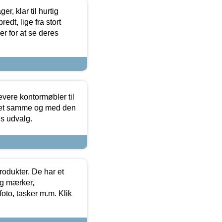
, klar til hurtig
edt, lige fra stort
er for at se deres
evere kontormøbler til
 det samme og med den
es udvalg.
rodukter. De har et
og mærker,
foto, tasker m.m. Klik