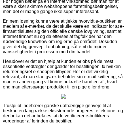
Før nogen køber på en internet virksomhed bør man for at
være sikker skimme webshoppens forretningsbetingelser,
men det er mange gange ikke super interessant.
En nem løsning kunne være at tjekke hvorvidt e-butikken er
medlem af e-mærket, da det skulle være en indikator for at e-
firmaet tilslutter sig den officielle danske lovgivning, samt at
internet firmaet nu og da efterses af fagfolk der har den
nødvendige knowhow om reglerne på området. Desuden
giver det dig genvej til opbakning, såfremt du møder
vanskeligheder i processen med din handel.
Herudover er det en hjælp at kunden er obs på de mest
essentielle vedtægter der gælder for bestillingen, fx hvilken
returneringsret e-shoppen tilbyder. Her er det virkelig
relevant, at man stadigvæk beholder sin e-mail kvittering, så
man en anden gang vil kunne bekræfte handlen af , hvad
end man efterspørger produkter til en pige eller dreng.
Trustpilot indebærer ganske uafhængige genveje til at
beskue en lang række eksisterende brugeres reflektioner og
derfor kan det anbefales, at du verificerer e-butikkens
vurderinger af forinden du bestiller.