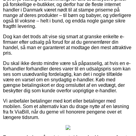
på forskellige e-butikker, og derfor har de fleste internet
handler i Danmark været nødt til at stampe priserne på
mange af deres produkter – til børn og babyer, og yderligere
også til voksne – helt i bund, og endda nogle gange sikre
fragtfri levering.
Dog kan det trods alt vise sig smart at granske enkelte e-
firmaer efter udsalg på forud for at du gennemfører din
handel, så man er garanteret at modtage den mest attraktive
pris.
Du skal ikke desto mindre være så påpasselig, at hvis en e-
forhandler forhandler deres varer til en udsalgspris som kan
ses som usædvanlig fordelagtig, kan det i nogle tilfælde
være en varsel om en snydagtig e-handler. Køb med
gængse betalingskort er dog omsluttet af en vedtægt, der
beskytter dig som kunde overfor uoprigtige e-handler.
Vi anbefaler betalinger med kort eller betalinger med
mobilen. Som et alternativ kan du drage nytte af en løsning
fra fx ViaBill, når du gerne vil honorere pengene over et
længere tidsrum.