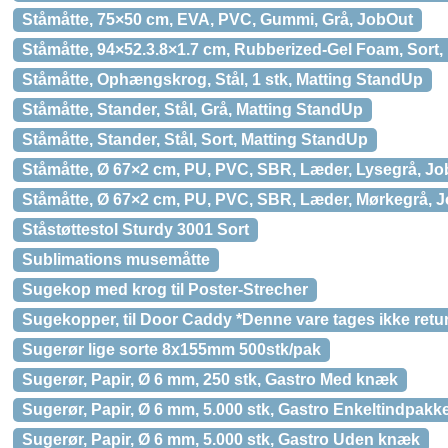
Ståmåtte, 75×50 cm, EVA, PVC, Gummi, Grå, JobOut
Ståmåtte, 94×52.3.8×1.7 cm, Rubberized-Gel Foam, Sort,
Ståmåtte, Ophængskrog, Stål, 1 stk, Matting StandUp
Ståmåtte, Stander, Stål, Grå, Matting StandUp
Ståmåtte, Stander, Stål, Sort, Matting StandUp
Ståmåtte, Ø 67×2 cm, PU, PVC, SBR, Læder, Lysegrå, J
Ståmåtte, Ø 67×2 cm, PU, PVC, SBR, Læder, Mørkegrå, 
Ståstøttestol Sturdy 3001 Sort
Sublimations musemåtte
Sugekop med krog til Poster-Strecher
Sugekopper, til Door Caddy *Denne vare tages ikke retu
Sugerør lige sorte 8x155mm 500stk/pak
Sugerør, Papir, Ø 6 mm, 250 stk, Gastro Med knæk
Sugerør, Papir, Ø 6 mm, 5.000 stk, Gastro Enkeltindpak
Sugerør, Papir, Ø 6 mm, 5.000 stk, Gastro Uden knæk