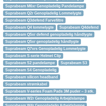
Suprabeam M6xr Genopladelig Pandelampe
Suprabeam Q2r Genopladelig Lommelygte
Suprabeam Q3defend Farvefiltre
Suprabeam Q4 lommelygte
Suprabeam Q4defend
Suprabeam Q5xr defend genopladelig håndlygte
Suprabeam Q5xr genopladelig håndlygte
Suprabeam Q7xrs Genopladelig Lommelygte
Suprabeam S-serie Helmet Clip
Suprabeam S2 pandelampe
Suprabeam S3
Suprabeam S4 Genopladelig
Suprabeam silicon headband
Suprabeam strømkabel
Suprabeam V-series Foam Pads 3M puder – 3 stk.
Suprabeam W2r Genopladelig Arbejdslampe
Suprabeam W4r Genopladelig Arbejdslampe