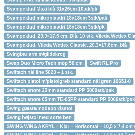
Svampeklud Maxi blå 31x26cm 10stk/pk
Svampeklud mikroplastfri 18x18cm 3stk/pak
Svampeklud mikroplastfri 18x18cm 3stk/pk
Svampeklud, 20.3×17.6 cm, Blå, 10 stk, Vileda Wettex Cl
Svampeklud, Vileda Wettex Classic, 20,3×17,6cm, blå
Svingbar arm m/glidekrog
Swep Duo Micro Tech mop 50 cm
Swift RL Pro
Swiftach nål fine 5023 – 1 stk.
Swiftach pistol m/pistolgreb standard nål grøn 10651-0
Swiftach snore 25mm standard PP 5000stk/pak
Swiftach snore 65mm TE-65PP standard PP 5000stk/pak
Swing gæste/mødebordsstol
Swing højstol med sorte ben
SWING WING AKRYL – Klar – Horisontal – 10,5 x 7,4 cm 