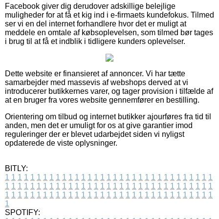
Facebook giver dig derudover adskillige belejlige
muligheder for at få et kig ind i e-firmaets kundefokus. Tilmed
ser vi en del internet forhandlere hvor det er muligt at
meddele en omtale af købsoplevelsen, som tilmed bør tages
i brug til at få et indblik i tidligere kunders oplevelser.
Dette website er finansieret af annoncer. Vi har tætte
samarbejder med massevis af webshops derved at vi
introducerer butikkernes varer, og tager provision i tilfælde af
at en bruger fra vores website gennemfører en bestilling.
Orientering om tilbud og internet butikker ajourføres fra tid til
anden, men det er umuligt for os at give garantier imod
reguleringer der er blevet udarbejdet siden vi nyligst
opdaterede de viste oplysninger.
BITLY:
1
1
1
1
1
1
1
1
1
1
1
1
1
1
1
1
1
1
1
1
1
1
1
1
1
1
1
1
1
1
1
1
1
1
1
1
1
1
1
1
1
1
1
1
1
1
1
1
1
1
1
1
1
1
1
1
1
1
1
1
1
1
1
1
1
1
1
1
1
1
1
1
1
1
1
1
1
1
1
1
1
1
1
1
1
1
1
1
1
1
1
1
1
1
1
1
1
1
1
1
SPOTIFY: