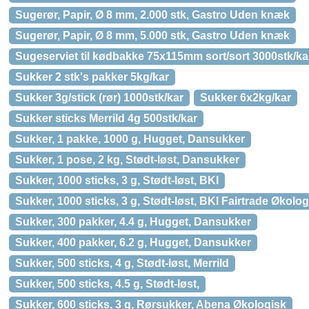
Sugerør, Papir, Ø 8 mm, 2.000 stk, Gastro Uden knæk
Sugerør, Papir, Ø 8 mm, 5.000 stk, Gastro Uden knæk
Sugeserviet til kødbakke 75x115mm sort/sort 3000stk/ka
Sukker 2 stk's pakker 5kg/kar
Sukker 3g/stick (rør) 1000stk/kar
Sukker 6x2kg/kar
Sukker sticks Merrild 4g 500stk/kar
Sukker, 1 pakke, 1000 g, Hugget, Dansukker
Sukker, 1 pose, 2 kg, Stødt-løst, Dansukker
Sukker, 1000 sticks, 3 g, Stødt-løst, BKI
Sukker, 1000 sticks, 3 g, Stødt-løst, BKI Fairtrade Økolog
Sukker, 300 pakker, 4.4 g, Hugget, Dansukker
Sukker, 400 pakker, 6.2 g, Hugget, Dansukker
Sukker, 500 sticks, 4 g, Stødt-løst, Merrild
Sukker, 500 sticks, 4.5 g, Stødt-løst,
Sukker, 600 sticks, 3 g, Rørsukker, Abena Økologisk