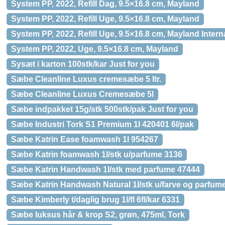
System PP, 2022, Refill Dag, 9.5×16.8 cm, Mayland
System PP, 2022, Refill Uge, 9.5×16.8 cm, Mayland
System PP, 2022, Refill Uge, 9.5×16.8 cm, Mayland Intern
System PP, 2022, Uge, 9.5×16.8 cm, Mayland
Sysæt i karton 100stk/kar Just for you
Sæbe Cleanline Luxus cremesæbe 5 ltr.
Sæbe Cleanline Luxus Cremesæbe 5l
Sæbe indpakket 15g/stk 500stk/pak Just for you
Sæbe Industri Tork S1 Premium 1l 420401 6l/pak
Sæbe Katrin Ease foamwash 1l 954267
Sæbe Katrin foamwash 1l/stk u/parfume 3136
Sæbe Katrin Handwash 1l/stk med parfume 47444
Sæbe Katrin Handwash Natural 1l/stk u/farve og parfum
Sæbe Kimberly t/daglig brug 1l/fl 6fl/kar 6331
Sæbe luksus hår & krop S2, grøn, 475ml, Tork