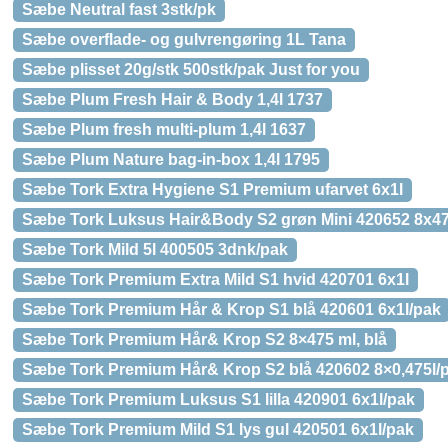
Sæbe Neutral fast 3stk/pk
Sæbe overflade- og gulvrengøring 1L Tana
Sæbe plisset 20g/stk 500stk/pak Just for you
Sæbe Plum Fresh Hair & Body 1,4l 1737
Sæbe Plum fresh multi-plum 1,4l 1637
Sæbe Plum Nature bag-in-box 1,4l 1795
Sæbe Tork Extra Hygiene S1 Premium ufarvet 6x1l
Sæbe Tork Luksus Hair&Body S2 grøn Mini 420652 8x4
Sæbe Tork Mild 5l 400505 3dnk/pak
Sæbe Tork Premium Extra Mild S1 hvid 420701 6x1l
Sæbe Tork Premium Hår & Krop S1 blå 420601 6x1l/pak
Sæbe Tork Premium Hår& Krop S2 8×475 ml, blå
Sæbe Tork Premium Hår& Krop S2 blå 420602 8×0,475l/
Sæbe Tork Premium Luksus S1 lilla 420901 6x1l/pak
Sæbe Tork Premium Mild S1 lys gul 420501 6x1l/pak