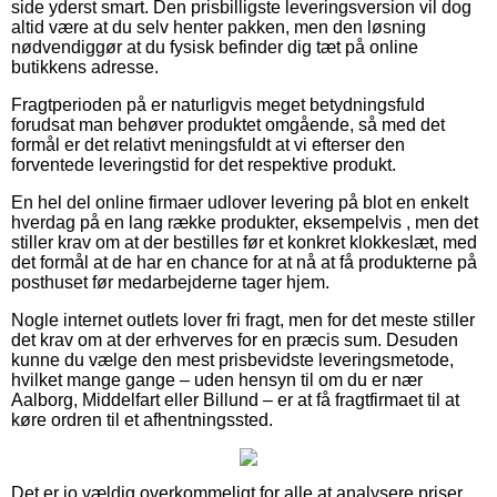
side yderst smart. Den prisbilligste leveringsversion vil dog
altid være at du selv henter pakken, men den løsning
nødvendiggør at du fysisk befinder dig tæt på online
butikkens adresse.
Fragtperioden på er naturligvis meget betydningsfuld
forudsat man behøver produktet omgående, så med det
formål er det relativt meningsfuldt at vi efterser den
forventede leveringstid for det respektive produkt.
En hel del online firmaer udlover levering på blot en enkelt
hverdag på en lang række produkter, eksempelvis , men det
stiller krav om at der bestilles før et konkret klokkeslæt, med
det formål at de har en chance for at nå at få produkterne på
posthuset før medarbejderne tager hjem.
Nogle internet outlets lover fri fragt, men for det meste stiller
det krav om at der erhverves for en præcis sum. Desuden
kunne du vælge den mest prisbevidste leveringsmetode,
hvilket mange gange – uden hensyn til om du er nær
Aalborg, Middelfart eller Billund – er at få fragtfirmaet til at
køre ordren til et afhentningssted.
Det er jo vældig overkommeligt for alle at analysere priser