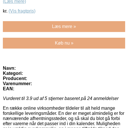
(Læs mere)
kr.
(Vis fragtpris)
Læs mere »
Køb nu »
Navn:
Kategori:
Producent:
Varenummer:
EAN:
Vurderet til
3.9
ud af 5 stjerner baseret på
24
anmeldelser
En række online virksomheder tildeler til alt held mange
forskellige leveringsmåder. En der er meget almindelig er for
nærværende afhentningssteder, og så skal du blot gå forbi
efter varerne når det passer ind i din kalender. Muligheden