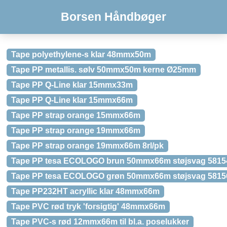
Borsen Håndbøger
Tape polyethylene-s klar 48mmx50m
Tape PP metallis. sølv 50mmx50m kerne Ø25mm
Tape PP Q-Line klar 15mmx33m
Tape PP Q-Line klar 15mmx66m
Tape PP strap orange 15mmx66m
Tape PP strap orange 19mmx66m
Tape PP strap orange 19mmx66m 8rl/pk
Tape PP tesa ECOLOGO brun 50mmx66m støjsvag 5815
Tape PP tesa ECOLOGO grøn 50mmx66m støjsvag 5815
Tape PP232HT acryllic klar 48mmx66m
Tape PVC rød tryk 'forsigtig' 48mmx66m
Tape PVC-s rød 12mmx66m til bl.a. poselukker