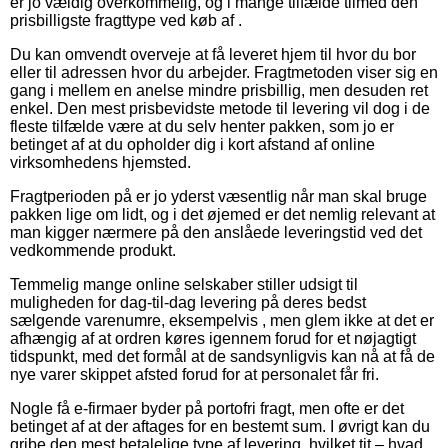
er jo vældig overkommelig, og i mange tilfælde tilmed den
prisbilligste fragttype ved køb af .
Du kan omvendt overveje at få leveret hjem til hvor du bor
eller til adressen hvor du arbejder. Fragtmetoden viser sig en
gang i mellem en anelse mindre prisbillig, men desuden ret
enkel. Den mest prisbevidste metode til levering vil dog i de
fleste tilfælde være at du selv henter pakken, som jo er
betinget af at du opholder dig i kort afstand af online
virksomhedens hjemsted.
Fragtperioden på er jo yderst væsentlig når man skal bruge
pakken lige om lidt, og i det øjemed er det nemlig relevant at
man kigger nærmere på den anslåede leveringstid ved det
vedkommende produkt.
Temmelig mange online selskaber stiller udsigt til
muligheden for dag-til-dag levering på deres bedst
sælgende varenumre, eksempelvis , men glem ikke at det er
afhængig af at ordren køres igennem forud for et nøjagtigt
tidspunkt, med det formål at de sandsynligvis kan nå at få de
nye varer skippet afsted forud for at personalet får fri.
Nogle få e-firmaer byder på portofri fragt, men ofte er det
betinget af at der aftages for en bestemt sum. I øvrigt kan du
gribe den mest betalelige type af levering, hvilket tit – hvad