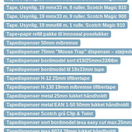
Tape, Usynlig, 19 mmx33 m, 8 ruller, Scotch Magic 810
Tape, Usynlig, 19 mmx33 m, 9 ruller, Scotch Magic 900
Tape, Usynlig, 19 mmx66 m, 1 rulle, Scotch Magic 810
Tape+papir refill pakke til innoseal poselukker
Tapedispenser 50mm m/bremse
Tapedispenser 75mm "Mouse Trap" dispenser – støjre
Tapedispenser bordmodel sort t/19/25mmx33/66m
Tapedispenser bordmodel til 19x33mm tape
Tapedispenser H-12 25mm t/fibertape
Tapedispenser H-130 19mm m/bremse t/fibertape
Tapedispenser metal 25mm lukket håndholdt
Tapedispenser metal EAN 1-50 50mm lukket håndholdt
Tapedispenser Scotch grå Clip & Twist
Tapedispenser sort bordmodel tesa easy cut max.25m
Tapedispenser tesa 6074 38mm lukket håndholdt