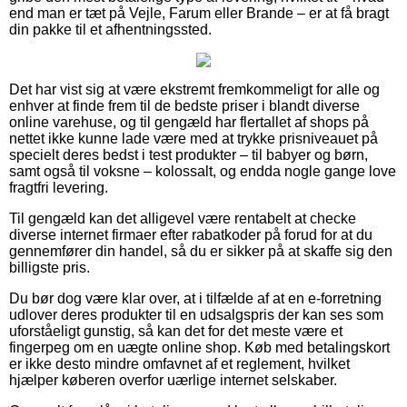
end man er tæt på Vejle, Farum eller Brande – er at få bragt
din pakke til et afhentningssted.
Det har vist sig at være ekstremt fremkommeligt for alle og
enhver at finde frem til de bedste priser i blandt diverse
online varehuse, og til gengæld har flertallet af shops på
nettet ikke kunne lade være med at trykke prisniveauet på
specielt deres bedst i test produkter – til babyer og børn,
samt også til voksne – kolossalt, og endda nogle gange love
fragtfri levering.
Til gengæld kan det alligevel være rentabelt at checke
diverse internet firmaer efter rabatkoder på forud for at du
gennemfører din handel, så du er sikker på at skaffe sig den
billigste pris.
Du bør dog være klar over, at i tilfælde af at en e-forretning
udlover deres produkter til en udsalgspris der kan ses som
uforståeligt gunstig, så kan det for det meste være et
fingerpeg om en uægte online shop. Køb med betalingskort
er ikke desto mindre omfavnet af et reglement, hvilket
hjælper køberen overfor uærlige internet selskaber.