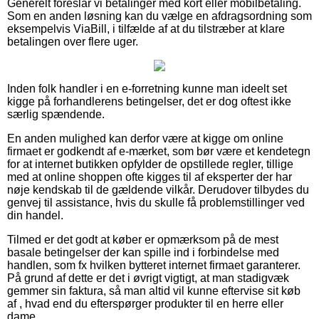
Generelt foreslår vi betalinger med kort eller mobilbetaling.
Som en anden løsning kan du vælge en afdragsordning som
eksempelvis ViaBill, i tilfælde af at du tilstræber at klare
betalingen over flere uger.
Inden folk handler i en e-forretning kunne man ideelt set
kigge på forhandlerens betingelser, det er dog oftest ikke
særlig spændende.
En anden mulighed kan derfor være at kigge om online
firmaet er godkendt af e-mærket, som bør være et kendetegn
for at internet butikken opfylder de opstillede regler, tillige
med at online shoppen ofte kigges til af eksperter der har
nøje kendskab til de gældende vilkår. Derudover tilbydes du
genvej til assistance, hvis du skulle få problemstillinger ved
din handel.
Tilmed er det godt at køber er opmærksom på de mest
basale betingelser der kan spille ind i forbindelse med
handlen, som fx hvilken bytteret internet firmaet garanterer.
På grund af dette er det i øvrigt vigtigt, at man stadigvæk
gemmer sin faktura, så man altid vil kunne eftervise sit køb
af , hvad end du efterspørger produkter til en herre eller
dame.