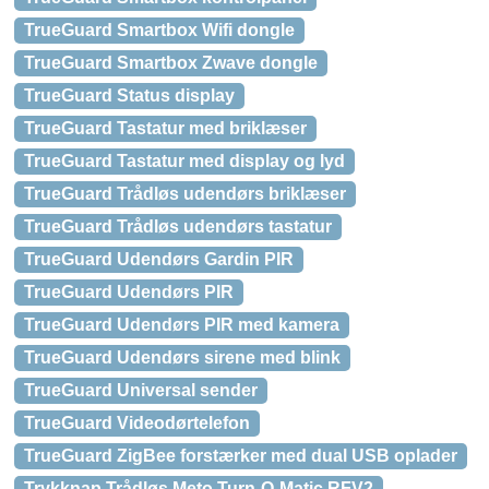
TrueGuard Smartbox Wifi dongle
TrueGuard Smartbox Zwave dongle
TrueGuard Status display
TrueGuard Tastatur med briklæser
TrueGuard Tastatur med display og lyd
TrueGuard Trådløs udendørs briklæser
TrueGuard Trådløs udendørs tastatur
TrueGuard Udendørs Gardin PIR
TrueGuard Udendørs PIR
TrueGuard Udendørs PIR med kamera
TrueGuard Udendørs sirene med blink
TrueGuard Universal sender
TrueGuard Videodørtelefon
TrueGuard ZigBee forstærker med dual USB oplader
Trykknap Trådløs Meto Turn-O-Matic RFV2