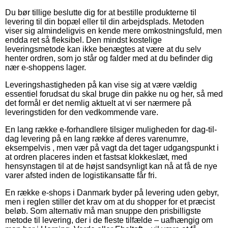
Du bør tillige beslutte dig for at bestille produkterne til
levering til din bopæl eller til din arbejdsplads. Metoden
viser sig almindeligvis en kende mere omkostningsfuld, men
endda ret så fleksibel. Den mindst kostelige
leveringsmetode kan ikke benægtes at være at du selv
henter ordren, som jo står og falder med at du befinder dig
nær e-shoppens lager.
Leveringshastigheden på kan vise sig at være vældig
essentiel forudsat du skal bruge din pakke nu og her, så med
det formål er det nemlig aktuelt at vi ser nærmere på
leveringstiden for den vedkommende vare.
En lang række e-forhandlere tilsiger muligheden for dag-til-
dag levering på en lang række af deres varenumre,
eksempelvis , men vær på vagt da det tager udgangspunkt i
at ordren placeres inden et fastsat klokkeslæt, med
hensynstagen til at de højst sandsynligt kan nå at få de nye
varer afsted inden de logistikansatte får fri.
En række e-shops i Danmark byder på levering uden gebyr,
men i reglen stiller det krav om at du shopper for et præcist
beløb. Som alternativ må man snuppe den prisbilligste
metode til levering, der i de fleste tilfælde – uafhængig om