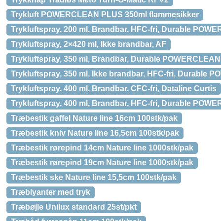
Trykluft POWERCLEAN PLUS 350ml flammesikker
Trykluftspray, 200 ml, Brandbar, HFC-fri, Durable P
Trykluftspray, 2×420 ml, Ikke brandbar, AF
Trykluftspray, 350 ml, Brandbar, Durable POWERCLEA
Trykluftspray, 350 ml, Ikke brandbar, HFC-fri, Durabl
Trykluftspray, 400 ml, Brandbar, CFC-fri, Dataline Curtis
Trykluftspray, 400 ml, Brandbar, HFC-fri, Durable 
Træbestik gaffel Nature line 16cm 100stk/pak
Træbestik kniv Nature line 16,5cm 100stk/pak
Træbestik rørepind 14cm Nature line 1000stk/pak
Træbestik rørepind 19cm Nature line 1000stk/pak
Træbestik ske Nature line 15,5cm 100stk/pak
Træblyanter med tryk
Træbøjle Unilux standard 25st/pkt