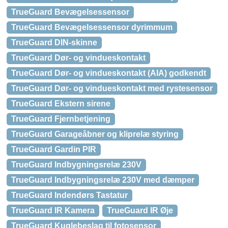
TrueGuard Bevægelsessensor
TrueGuard Bevægelsessensor dyrimmum
TrueGuard DIN-skinne
TrueGuard Dør- og vindueskontakt
TrueGuard Dør- og vindueskontakt (AIA) godkendt
TrueGuard Dør- og vindueskontakt med rystesensor
TrueGuard Ekstern sirene
TrueGuard Fjernbetjening
TrueGuard Garageåbner og kliprelæ styring
TrueGuard Gardin PIR
TrueGuard Indbygningsrelæ 230V
TrueGuard Indbygningsrelæ 230V med dæmper
TrueGuard Indendørs Tastatur
TrueGuard IR Kamera
TrueGuard IR Øje
TrueGuard Kuglebeslag til fotosensor