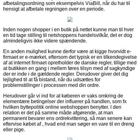
afbetalingsordning som eksempelvis ViaBill, når du har til
hensigt at afbetale regningen over en periode.
Inden nogen shopper i en butik på nettet kunne man til hver
en tid tage stilling til netshoppens handelsvilkår, det er dog
almindeligvis ikke videre spændende.
En anden mulighed kunne derfor være at kigge hvorvidt e-
firmaet er e-mærket, eftersom det typisk er en tilkendegivelse
af at internet firmaet opretholder de danske regler, tillige med
at butikken en gang i mellem føres tilsyn med af sagkyndige
der er inde i de gældende regler. Derudover giver det dig
lejlighed til at få bistand, når du udsættes for
problemstillinger i processen med din ordre.
Herudover går vi ind for at køberen er vaks omkring de
elementære betingelser der influerer på handlen, som fx
hvilken byttepolitik online webshoppen benytter. I den
relation er det på samme måde afgørende, at man
permanent bevarer ens ordrekvittering, så man senere kan
eftervise købet af , hvad end man søger en vare til en dreng
eller pige.