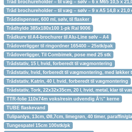
Tråd brochureholder – til væg – sølv – 6 x M65 10,5 x 21
Tråd brochureholder – til væg – sølv – 9 x A5 14,8 x 21,0
Tråddispenser, 600 ml, sølv, til flasker
Trådhylde 385x180x100 1-pk Ral 9006
Trådkurv til A4-brochurer til Alu-Line sølv – A4
Trådoverligger til ringordner 165400 – 25stk/pak
Trådoverligger, Til Combimek, pose med 25 stk
Trådstativ, 15 l, hvid, forberedt til vægmontering
Trådstativ, hvid, forberedt til vægmontering, med løkker
Trådstativ, Katrin, 40 l, hvid, forberedt til vægmontering
Trådstativ, Tork, 22x32x35cm, 20 l, hvid, metal, klar til 
TTR-folie 110x74m voks/resin udvendig Â½" kerne
TUBE flaskevand
Tulipanlys, 13cm, Ø8,7cm, limegrøn, 40 timer, paraffin/gla
Tungespatel 15cm 100stk/pk