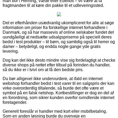
man bor i Herning, Varde eller Ebeltoft – vil være at få
fragtmanden til at køre din pakke til et udleveringssted.
Det er efterhånden usædvanlig ukompliceret for alle at søge
information om priser fra forskellige internet forhandlere i
Danmark, og så har massevis af online selskaber fundet det
uundgåeligt at nedsætte udsalgspriserne på specielt deres
bedst i test produkter – til børn, og samtidig også til herrer og
damer – betydeligt, og endda nogle gange yde gratis
levering.
Dog kan det ikke desto mindre vise sig fordelagtigt at checke
diverse shops på nettet efter tilbud på forinden du handler,
så du ikke er i tvivl om at få den bedste pris.
Du bør alligevel ikke undervurdere, at ifald en internet
webshop forhandler bedst i test varer til en salgspris der kan
virke overordentlig tiltalende, så burde det ofte være et
symbol på en falsk netshop. Kortbestillinger er dog en del af
en forordning, som sikrer kunden overfor svindlende internet
foretagender.
Generelt foreslår vi handler med kort eller mobilbetaling.
Som en anden løsning burde du overveje en