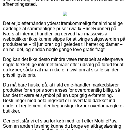
afhentningssted.
Det er jo efterhånden yderst fremkommeligt for almindelige
dødelige at sammenligne priser (via fx PriceRunner) på
tværs af internet handler, og derved har massevis af
webbutikker ikke kunne slippe for at tvinge salgsværdien på
produkterne – til juniorer, og ligeledes til herrer og damer –
en hel del, og endda nogle gange love gratis fragt.
Dog kan det ikke desto mindre være rentabelt at efterprøve
nogle forskellige internet firmaer efter udsalg på forud for at
du køber, sådan at man ikke er i tvivl om at skaffe sig den
prisbilligste pris.
Du må bare huske på, at ifald en e-handler markedsfører
produkter for en pris som anses for overordentlig billig, så
kan det tit være et symbol på en uoprigtig e-forretning.
Bestillinger med betalingskort er i hvert fald dækket ind
under et reglement, der begunstiger køber overfor uægte e-
butikker.
Generelt slår vi et slag for køb med kort eller MobilePay.
Som en anden løsning kunne du bruge en afdragsløsning