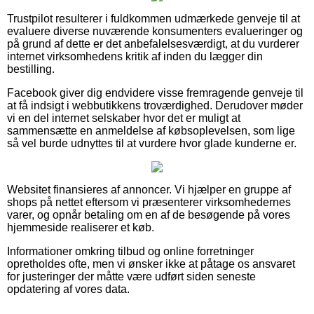
Trustpilot resulterer i fuldkommen udmærkede genveje til at
evaluere diverse nuværende konsumenters evalueringer og
på grund af dette er det anbefalelsesværdigt, at du vurderer
internet virksomhedens kritik af inden du lægger din
bestilling.
Facebook giver dig endvidere visse fremragende genveje til
at få indsigt i webbutikkens troværdighed. Derudover møder
vi en del internet selskaber hvor det er muligt at
sammensætte en anmeldelse af købsoplevelsen, som lige
så vel burde udnyttes til at vurdere hvor glade kunderne er.
Websitet finansieres af annoncer. Vi hjælper en gruppe af
shops på nettet eftersom vi præsenterer virksomhedernes
varer, og opnår betaling om en af de besøgende på vores
hjemmeside realiserer et køb.
Informationer omkring tilbud og online forretninger
opretholdes ofte, men vi ønsker ikke at påtage os ansvaret
for justeringer der måtte være udført siden seneste
opdatering af vores data.