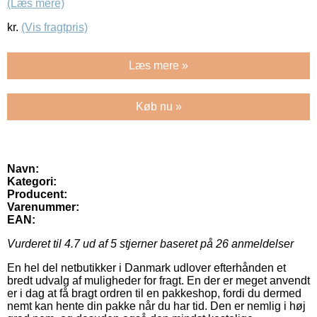
(Læs mere)
kr.
(Vis fragtpris)
Læs mere »
Køb nu »
Navn:
Kategori:
Producent:
Varenummer:
EAN:
Vurderet til
4.7
ud af 5 stjerner baseret på
26
anmeldelser
En hel del netbutikker i Danmark udlover efterhånden et
bredt udvalg af muligheder for fragt. En der er meget anvendt
er i dag at få bragt ordren til en pakkeshop, fordi du dermed
nemt kan hente din pakke når du har tid. Den er nemlig i høj