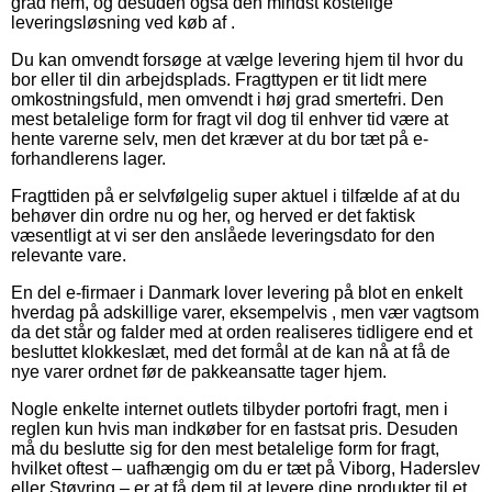
grad nem, og desuden også den mindst kostelige
leveringsløsning ved køb af .
Du kan omvendt forsøge at vælge levering hjem til hvor du
bor eller til din arbejdsplads. Fragttypen er tit lidt mere
omkostningsfuld, men omvendt i høj grad smertefri. Den
mest betalelige form for fragt vil dog til enhver tid være at
hente varerne selv, men det kræver at du bor tæt på e-
forhandlerens lager.
Fragttiden på er selvfølgelig super aktuel i tilfælde af at du
behøver din ordre nu og her, og herved er det faktisk
væsentligt at vi ser den anslåede leveringsdato for den
relevante vare.
En del e-firmaer i Danmark lover levering på blot en enkelt
hverdag på adskillige varer, eksempelvis , men vær vagtsom
da det står og falder med at orden realiseres tidligere end et
besluttet klokkeslæt, med det formål at de kan nå at få de
nye varer ordnet før de pakkeansatte tager hjem.
Nogle enkelte internet outlets tilbyder portofri fragt, men i
reglen kun hvis man indkøber for en fastsat pris. Desuden
må du beslutte sig for den mest betalelige form for fragt,
hvilket oftest – uafhængig om du er tæt på Viborg, Haderslev
eller Støvring – er at få dem til at levere dine produkter til et