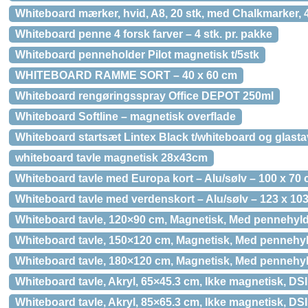
Whiteboard mærker, hvid, A8, 20 stk, med Chalkmarker, 4
Whiteboard penne 4 forsk farver – 4 stk. pr. pakke
Whiteboard penneholder Pilot magnetisk t/5stk
WHITEBOARD RAMME SORT – 40 x 60 cm
Whiteboard rengøringsspray Office DEPOT 250ml
Whiteboard Softline – magnetisk overflade
Whiteboard startsæt Lintex Black t/whiteboard og glasta
whiteboard tavle magnetisk 28x43cm
Whiteboard tavle med Europa kort – Alu/sølv – 100 x 70
Whiteboard tavle med verdenskort – Alu/sølv – 123 x 10
Whiteboard tavle, 120×90 cm, Magnetisk, Med pennehyl
Whiteboard tavle, 150×120 cm, Magnetisk, Med pennehy
Whiteboard tavle, 180×120 cm, Magnetisk, Med pennehy
Whiteboard tavle, Akryl, 65×45.3 cm, Ikke magnetisk, DSI
Whiteboard tavle, Akryl, 85×65.3 cm, Ikke magnetisk, DSI