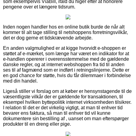
som eksempelvis ViaBill, ifald du higer efter at honorere
pengene over et længere tidsrum.
Inden nogen handler hos en online butik burde de når alt
kommer til alt tage stilling til netshoppens forretningsvilkår,
det er dog gerne et tidskrævende arbejde.
En anden valgmulighed er at kigge hvorvidt e-shoppen er
støttet af e-mærket, som længe har været en indikator for at
e-handlen opererer i overensstemmelse med de gældende
danske regler, og at internet webshoppen fra tid til anden
ses til af fagmænd som er indført i retningslinjerne. Dette er
en god chance for støtte, hvis du får dilemmaer i forbindelse
med din handel.
Ligeså stiller vi forslag om at køber er hensynstagende til de
væsentligste vilkår der er gældende for transaktionen, til
eksempel hvilken byttepolitik internet virksomheden tilsikrer.
I relation til det er det virkelig vigtigt, at man til enhver tid
bevarer ens faktura, så man til enhver tid vil kunne
dokumentere sin bestilling af , uanset om man efterspørger
produkter til en dreng eller pige.