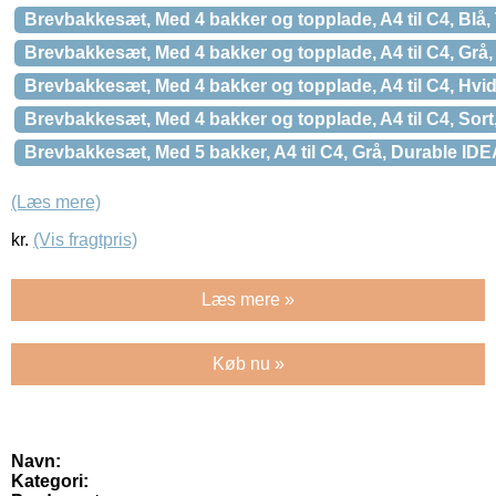
Brevbakkesæt, Med 4 bakker og topplade, A4 til C4, Bl
Brevbakkesæt, Med 4 bakker og topplade, A4 til C4, Gr
Brevbakkesæt, Med 4 bakker og topplade, A4 til C4, Hv
Brevbakkesæt, Med 4 bakker og topplade, A4 til C4, So
Brevbakkesæt, Med 5 bakker, A4 til C4, Grå, Durable 
(Læs mere)
kr.
(Vis fragtpris)
Læs mere »
Køb nu »
Navn:
Kategori: