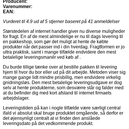
Producent:
Varenummer:
EAN:
Vurderet til
4.9
ud af 5 stjerner baseret på
41
anmeldelser
Størstedelen af internet handler giver nu diverse muligheder
for fragt. En af de mest almindelige er nu til dags levering til
en pakkeshop, som gør det muligt at hente de købte
produkter når det passer ind i din hverdag. Fragtformen er jo
ultra praktisk, samt i mange tilfælde endvidere den mest
betalelige leveringsmanér ved køb af .
Du burde tillige tænke over at bestille pakken til levering
hjem til hvor du bor eller ud på dit arbejde. Metoden viser sig
mange gange lidt mindre prisbillig, men endvidere virkelig
gnidningsløs. Den mest betalelige leveringsudgave er dog
selv at hente produkterne, som desværre står og falder med
at du befinder dig med kort afstand til internet firmaets
arbejdslager.
Leveringstiden på kan i nogle tilfælde være særligt central
ifald vi absolut skal bruge produktet omgående, så derfor er
det øjensynligt centralt at vi finder den anslåede
leveringsdato på det vedkommende produkt.