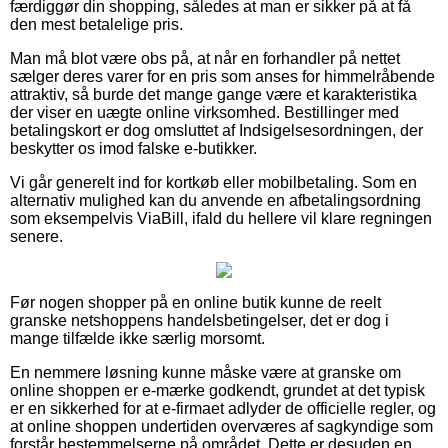
færdiggør din shopping, således at man er sikker på at få
den mest betalelige pris.
Man må blot være obs på, at når en forhandler på nettet
sælger deres varer for en pris som anses for himmelråbende
attraktiv, så burde det mange gange være et karakteristika
der viser en uægte online virksomhed. Bestillinger med
betalingskort er dog omsluttet af Indsigelsesordningen, der
beskytter os imod falske e-butikker.
Vi går generelt ind for kortkøb eller mobilbetaling. Som en
alternativ mulighed kan du anvende en afbetalingsordning
som eksempelvis ViaBill, ifald du hellere vil klare regningen
senere.
Før nogen shopper på en online butik kunne de reelt
granske netshoppens handelsbetingelser, det er dog i
mange tilfælde ikke særlig morsomt.
En nemmere løsning kunne måske være at granske om
online shoppen er e-mærke godkendt, grundet at det typisk
er en sikkerhed for at e-firmaet adlyder de officielle regler, og
at online shoppen undertiden overværes af sagkyndige som
forstår bestemmelserne på området. Dette er desuden en