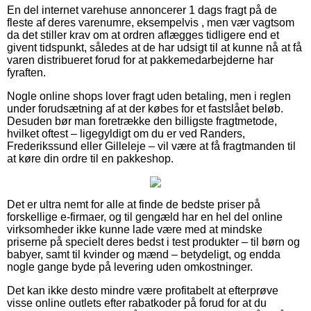
En del internet varehuse annoncerer 1 dags fragt på de
fleste af deres varenumre, eksempelvis , men vær vagtsom
da det stiller krav om at ordren aflægges tidligere end et
givent tidspunkt, således at de har udsigt til at kunne nå at få
varen distribueret forud for at pakkemedarbejderne har
fyraften.
Nogle online shops lover fragt uden betaling, men i reglen
under forudsætning af at der købes for et fastslået beløb.
Desuden bør man foretrække den billigste fragtmetode,
hvilket oftest – ligegyldigt om du er ved Randers,
Frederikssund eller Gilleleje – vil være at få fragtmanden til
at køre din ordre til en pakkeshop.
Det er ultra nemt for alle at finde de bedste priser på
forskellige e-firmaer, og til gengæld har en hel del online
virksomheder ikke kunne lade være med at mindske
priserne på specielt deres bedst i test produkter – til børn og
babyer, samt til kvinder og mænd – betydeligt, og endda
nogle gange byde på levering uden omkostninger.
Det kan ikke desto mindre være profitabelt at efterprøve
visse online outlets efter rabatkoder på forud for at du