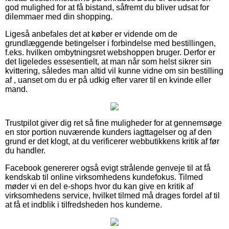
god mulighed for at få bistand, såfremt du bliver udsat for
dilemmaer med din shopping.
Ligeså anbefales det at køber er vidende om de
grundlæggende betingelser i forbindelse med bestillingen,
f.eks. hvilken ombytningsret webshoppen bruger. Derfor er
det ligeledes essesentielt, at man når som helst sikrer sin
kvittering, således man altid vil kunne vidne om sin bestilling
af , uanset om du er på udkig efter varer til en kvinde eller
mand.
Trustpilot giver dig ret så fine muligheder for at gennemsøge
en stor portion nuværende kunders iagttagelser og af den
grund er det klogt, at du verificerer webbutikkens kritik af før
du handler.
Facebook genererer også evigt strålende genveje til at få
kendskab til online virksomhedens kundefokus. Tilmed
møder vi en del e-shops hvor du kan give en kritik af
virksomhedens service, hvilket tilmed må drages fordel af til
at få et indblik i tilfredsheden hos kunderne.