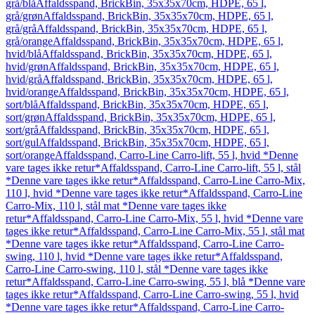
grå/blå
Affaldsspand, BrickBin, 35x35x70cm, HDPE, 65 l,
grå/grøn
Affaldsspand, BrickBin, 35x35x70cm, HDPE, 65 l,
grå/grå
Affaldsspand, BrickBin, 35x35x70cm, HDPE, 65 l,
grå/orange
Affaldsspand, BrickBin, 35x35x70cm, HDPE, 65 l,
hvid/blå
Affaldsspand, BrickBin, 35x35x70cm, HDPE, 65 l,
hvid/grøn
Affaldsspand, BrickBin, 35x35x70cm, HDPE, 65 l,
hvid/grå
Affaldsspand, BrickBin, 35x35x70cm, HDPE, 65 l,
hvid/orange
Affaldsspand, BrickBin, 35x35x70cm, HDPE, 65 l,
sort/blå
Affaldsspand, BrickBin, 35x35x70cm, HDPE, 65 l,
sort/grøn
Affaldsspand, BrickBin, 35x35x70cm, HDPE, 65 l,
sort/grå
Affaldsspand, BrickBin, 35x35x70cm, HDPE, 65 l,
sort/gul
Affaldsspand, BrickBin, 35x35x70cm, HDPE, 65 l,
sort/orange
Affaldsspand, Carro-Line Carro-lift, 55 l, hvid *Denne
vare tages ikke retur*
Affaldsspand, Carro-Line Carro-lift, 55 l, stål
*Denne vare tages ikke retur*
Affaldsspand, Carro-Line Carro-Mix,
110 l, hvid *Denne vare tages ikke retur*
Affaldsspand, Carro-Line
Carro-Mix, 110 l, stål mat *Denne vare tages ikke
retur*
Affaldsspand, Carro-Line Carro-Mix, 55 l, hvid *Denne vare
tages ikke retur*
Affaldsspand, Carro-Line Carro-Mix, 55 l, stål mat
*Denne vare tages ikke retur*
Affaldsspand, Carro-Line Carro-
swing, 110 l, hvid *Denne vare tages ikke retur*
Affaldsspand,
Carro-Line Carro-swing, 110 l, stål *Denne vare tages ikke
retur*
Affaldsspand, Carro-Line Carro-swing, 55 l, blå *Denne vare
tages ikke retur*
Affaldsspand, Carro-Line Carro-swing, 55 l, hvid
*Denne vare tages ikke retur*
Affaldsspand, Carro-Line Carro-