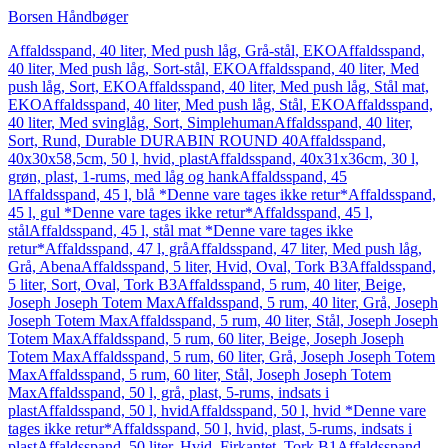
Borsen Håndbøger
Affaldsspand, 40 liter, Med push låg, Grå-stål, EKO
Affaldsspand,
40 liter, Med push låg, Sort-stål, EKO
Affaldsspand, 40 liter, Med
push låg, Sort, EKO
Affaldsspand, 40 liter, Med push låg, Stål mat,
EKO
Affaldsspand, 40 liter, Med push låg, Stål, EKO
Affaldsspand,
40 liter, Med svinglåg, Sort, Simplehuman
Affaldsspand, 40 liter,
Sort, Rund, Durable DURABIN ROUND 40
Affaldsspand,
40x30x58,5cm, 50 l, hvid, plast
Affaldsspand, 40x31x36cm, 30 l,
grøn, plast, 1-rums, med låg og hank
Affaldsspand, 45
l
Affaldsspand, 45 l, blå *Denne vare tages ikke retur*
Affaldsspand,
45 l, gul *Denne vare tages ikke retur*
Affaldsspand, 45 l,
stål
Affaldsspand, 45 l, stål mat *Denne vare tages ikke
retur*
Affaldsspand, 47 l, grå
Affaldsspand, 47 liter, Med push låg,
Grå, Abena
Affaldsspand, 5 liter, Hvid, Oval, Tork B3
Affaldsspand,
5 liter, Sort, Oval, Tork B3
Affaldsspand, 5 rum, 40 liter, Beige,
Joseph Joseph Totem Max
Affaldsspand, 5 rum, 40 liter, Grå, Joseph
Joseph Totem Max
Affaldsspand, 5 rum, 40 liter, Stål, Joseph Joseph
Totem Max
Affaldsspand, 5 rum, 60 liter, Beige, Joseph Joseph
Totem Max
Affaldsspand, 5 rum, 60 liter, Grå, Joseph Joseph Totem
Max
Affaldsspand, 5 rum, 60 liter, Stål, Joseph Joseph Totem
Max
Affaldsspand, 50 l, grå, plast, 5-rums, indsats i
plast
Affaldsspand, 50 l, hvid
Affaldsspand, 50 l, hvid *Denne vare
tages ikke retur*
Affaldsspand, 50 l, hvid, plast, 5-rums, indsats i
plast
Affaldsspand, 50 liter, Hvid, Firkantet, Tork B1
Affaldsspand,