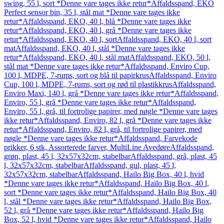
swing, 55 l, sort *Denne vare tages ikke retur*
Affaldsspand, EKO
Perfect sensor bin, 35 l, stål mat *Denne vare tages ikke
retur*
Affaldsspand, EKO, 40 l, blå *Denne vare tages ikke
retur*
Affaldsspand, EKO, 40 l, grå *Denne vare tages ikke
retur*
Affaldsspand, EKO, 40 l, sort
Affaldsspand, EKO, 40 l, sort
mat
Affaldsspand, EKO, 40 l, stål *Denne vare tages ikke
retur*
Affaldsspand, EKO, 40 l, stål mat
Affaldsspand, EKO, 50 l,
stål mat *Denne vare tages ikke retur*
Affaldsspand, Enviro Cup,
100 l, MDPE, 7-rums, sort og blå til papirkrus
Affaldsspand, Enviro
Cup, 100 l, MDPE, 7-rums, sort og rød til plastikkrus
Affaldsspand,
Enviro Maxi, 140 l, grå *Denne vare tages ikke retur*
Affaldsspand,
Enviro, 55 l, grå *Denne vare tages ikke retur*
Affaldsspand,
Enviro, 55 l, grå, til fortrolige papirer, med nøgle *Denne vare tages
ikke retur*
Affaldsspand, Enviro, 82 l, grå *Denne vare tages ikke
retur*
Affaldsspand, Enviro, 82 l, grå, til fortrolige papirer, med
nøgle *Denne vare tages ikke retur*
Affaldsspand, Farvekode
prikker, 6 stk, Assorterede farver, MultiLine Avedøre
Affaldsspand,
grøn, plast, 45 l, 32x57x32cm, stabelbar
Affaldsspand, grå, plast, 45
l, 32x57x32cm, stabelbar
Affaldsspand, gul, plast, 45 l,
32x57x32cm, stabelbar
Affaldsspand, Hailo Big Box, 40 l, hvid
*Denne vare tages ikke retur*
Affaldsspand, Hailo Big Box, 40 l,
sort *Denne vare tages ikke retur*
Affaldsspand, Hailo Big Box, 40
l, stål *Denne vare tages ikke retur*
Affaldsspand, Hailo Big Box,
52 l, grå *Denne vare tages ikke retur*
Affaldsspand, Hailo Big
Box, 52 l, hvid *Denne vare tages ikke retur*
Affaldsspand, Hailo