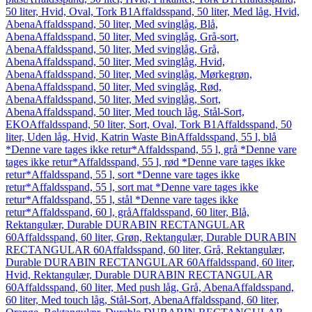
50 liter, Hvid, Oval, Tork B1
Affaldsspand, 50 liter, Med låg, Hvid,
Abena
Affaldsspand, 50 liter, Med svinglåg, Blå,
Abena
Affaldsspand, 50 liter, Med svinglåg, Grå-sort,
Abena
Affaldsspand, 50 liter, Med svinglåg, Grå,
Abena
Affaldsspand, 50 liter, Med svinglåg, Hvid,
Abena
Affaldsspand, 50 liter, Med svinglåg, Mørkegrøn,
Abena
Affaldsspand, 50 liter, Med svinglåg, Rød,
Abena
Affaldsspand, 50 liter, Med svinglåg, Sort,
Abena
Affaldsspand, 50 liter, Med touch låg, Stål-Sort,
EKO
Affaldsspand, 50 liter, Sort, Oval, Tork B1
Affaldsspand, 50
liter, Uden låg, Hvid, Katrin Waste Bin
Affaldsspand, 55 l, blå
*Denne vare tages ikke retur*
Affaldsspand, 55 l, grå *Denne vare
tages ikke retur*
Affaldsspand, 55 l, rød *Denne vare tages ikke
retur*
Affaldsspand, 55 l, sort *Denne vare tages ikke
retur*
Affaldsspand, 55 l, sort mat *Denne vare tages ikke
retur*
Affaldsspand, 55 l, stål *Denne vare tages ikke
retur*
Affaldsspand, 60 l, grå
Affaldsspand, 60 liter, Blå,
Rektangulær, Durable DURABIN RECTANGULAR
60
Affaldsspand, 60 liter, Grøn, Rektangulær, Durable DURABIN
RECTANGULAR 60
Affaldsspand, 60 liter, Grå, Rektangulær,
Durable DURABIN RECTANGULAR 60
Affaldsspand, 60 liter,
Hvid, Rektangulær, Durable DURABIN RECTANGULAR
60
Affaldsspand, 60 liter, Med push låg, Grå, Abena
Affaldsspand,
60 liter, Med touch låg, Stål-Sort, Abena
Affaldsspand, 60 liter,