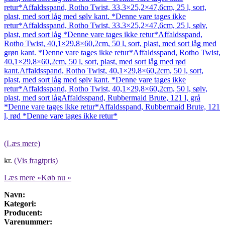
retur*
Affaldsspand, Rotho Twist, 33,3×25,2×47,6cm, 25 l, sort,
plast, med sort låg med sølv kant. *Denne vare tages ikke
retur*
Affaldsspand, Rotho Twist, 33,3×25,2×47,6cm, 25 l, sølv,
plast, med sort låg *Denne vare tages ikke retur*
Affaldsspand,
Rotho Twist, 40,1×29,8×60,2cm, 50 l, sort, plast, med sort låg med
grøn kant. *Denne vare tages ikke retur*
Affaldsspand, Rotho Twist,
40,1×29,8×60,2cm, 50 l, sort, plast, med sort låg med rød
kant.
Affaldsspand, Rotho Twist, 40,1×29,8×60,2cm, 50 l, sort,
plast, med sort låg med sølv kant. *Denne vare tages ikke
retur*
Affaldsspand, Rotho Twist, 40,1×29,8×60,2cm, 50 l, sølv,
plast, med sort låg
Affaldsspand, Rubbermaid Brute, 121 l, grå
*Denne vare tages ikke retur*
Affaldsspand, Rubbermaid Brute, 121
l, rød *Denne vare tages ikke retur*
(Læs mere)
kr.
(Vis fragtpris)
Læs mere »
Køb nu »
Navn:
Kategori:
Producent:
Varenummer: