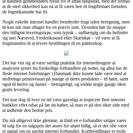
at handlen gemmenføres forud for et aftalt tidspunkt, med det formål
at de med sikkerhed kan nå at få varen hen til fragtfirmaet forinden
de logistikansatte har fri.
Nogle enkelte internet handler frembyder fragt uden beregning, men
tit kun når man aftager for en præcis sum. Desuden bør du snuppe
den billigste leveringstype, som typisk – uafhængig om du befinder
sig nær Næstved, Frederikssund eller Skælskør – vil være at få
fragtmanden til at levere bestillingen til en pakkeshop.
Det har vist sig at være særligt praktisk for internetbrugere at
analysere priser fra forskellige forhandlere på nettet, og altså har de
fleste internet forretninger i Danmark ikke kunne lade være med at
nedbringe prisniveauet på mange af deres produkter – til børn, samt
også til herrer og damer – betragteligt, og endda nogle gange sikre
gratis levering.
Det kan dog til hver en tid være gavnligt at inspicere flere internet
butikker efter rabat på før du køber, så man er på den sikre side med
at indhente den bedste pris.
Du må alligevel ikke glemme, at ifald en e-forhandler sælger varer
til salg for en salgspris der anses for uhørt billig, så er det ofte være
et signal om en uærlig internet forhandler. Kortbestillinger er trods