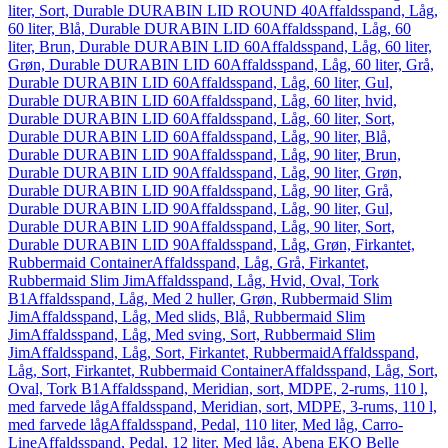
liter, Sort, Durable DURABIN LID ROUND 40
Affaldsspand, Låg,
60 liter, Blå, Durable DURABIN LID 60
Affaldsspand, Låg, 60
liter, Brun, Durable DURABIN LID 60
Affaldsspand, Låg, 60 liter,
Grøn, Durable DURABIN LID 60
Affaldsspand, Låg, 60 liter, Grå,
Durable DURABIN LID 60
Affaldsspand, Låg, 60 liter, Gul,
Durable DURABIN LID 60
Affaldsspand, Låg, 60 liter, hvid,
Durable DURABIN LID 60
Affaldsspand, Låg, 60 liter, Sort,
Durable DURABIN LID 60
Affaldsspand, Låg, 90 liter, Blå,
Durable DURABIN LID 90
Affaldsspand, Låg, 90 liter, Brun,
Durable DURABIN LID 90
Affaldsspand, Låg, 90 liter, Grøn,
Durable DURABIN LID 90
Affaldsspand, Låg, 90 liter, Grå,
Durable DURABIN LID 90
Affaldsspand, Låg, 90 liter, Gul,
Durable DURABIN LID 90
Affaldsspand, Låg, 90 liter, Sort,
Durable DURABIN LID 90
Affaldsspand, Låg, Grøn, Firkantet,
Rubbermaid Container
Affaldsspand, Låg, Grå, Firkantet,
Rubbermaid Slim Jim
Affaldsspand, Låg, Hvid, Oval, Tork
B1
Affaldsspand, Låg, Med 2 huller, Grøn, Rubbermaid Slim
Jim
Affaldsspand, Låg, Med slids, Blå, Rubbermaid Slim
Jim
Affaldsspand, Låg, Med sving, Sort, Rubbermaid Slim
Jim
Affaldsspand, Låg, Sort, Firkantet, Rubbermaid
Affaldsspand,
Låg, Sort, Firkantet, Rubbermaid Container
Affaldsspand, Låg, Sort,
Oval, Tork B1
Affaldsspand, Meridian, sort, MDPE, 2-rums, 110 l,
med farvede låg
Affaldsspand, Meridian, sort, MDPE, 3-rums, 110 l,
med farvede låg
Affaldsspand, Pedal, 110 liter, Med låg, Carro-
Line
Affaldsspand, Pedal, 12 liter, Med låg, Abena EKO Belle