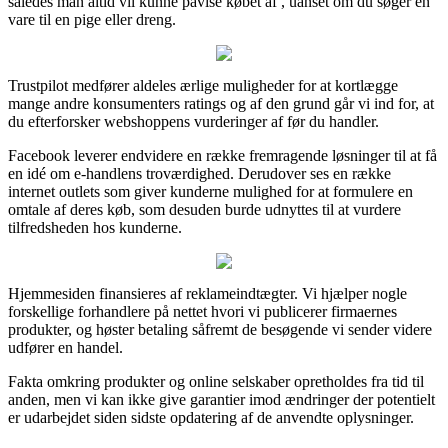
således man altid vil kunne påvise købet af , uanset om du søger en
vare til en pige eller dreng.
Trustpilot medfører aldeles ærlige muligheder for at kortlægge
mange andre konsumenters ratings og af den grund går vi ind for, at
du efterforsker webshoppens vurderinger af før du handler.
Facebook leverer endvidere en række fremragende løsninger til at få
en idé om e-handlens troværdighed. Derudover ses en række
internet outlets som giver kunderne mulighed for at formulere en
omtale af deres køb, som desuden burde udnyttes til at vurdere
tilfredsheden hos kunderne.
Hjemmesiden finansieres af reklameindtægter. Vi hjælper nogle
forskellige forhandlere på nettet hvori vi publicerer firmaernes
produkter, og høster betaling såfremt de besøgende vi sender videre
udfører en handel.
Fakta omkring produkter og online selskaber opretholdes fra tid til
anden, men vi kan ikke give garantier imod ændringer der potentielt
er udarbejdet siden sidste opdatering af de anvendte oplysninger.