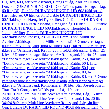
Big Box, 60 l, sort
Affaldsspand, Hængslet låg, 2 huller, 60 liter,
Durable DURABIN HINGED LID 60
Affaldsspand, Hængslet låg,
60 liter, Blå, Durable DURABIN HINGED LID 60
Affaldsspand,
Hængslet låg, 60 liter, Grøn, Durable DURABIN HINGED LID
60
Affaldsspand, Hængslet låg, 60 liter, Grå, Durable DURABIN
HINGED LID 60
Affaldsspand, Hængslet låg, 60 liter, Gul, Durable
DURABIN HINGED LID 60
Affaldsspand, Hængslet låg, Papir
åbning, 60 liter, Durable DURABIN HINGED LID
60
Affaldsspand, Indsats, 23.3×10.2×9.2cm, 1 stk, MultiLine
Avedøre
Affaldsspand, Intra Millinox, 30 l, stål *Denne vare tages
ikke retur*
Affaldsspand, Intra Millinox, 60 l, stål *Denne vare tages
ikke retur*
Affaldsspand, Katrin, 25 l, hvid
Affaldsspand, Katrin, 25
l, hvid *Denne vare tages ikke retur*
Affaldsspand, Katrin, 25 l, sort
*Denne vare tages ikke retur*
Affaldsspand, Katrin, 25 l, stål mat
*Denne vare tages ikke retur*
Affaldsspand, Katrin, 50 l, hvid
*Denne vare tages ikke retur*
Affaldsspand, Katrin, 50 l, sort
*Denne vare tages ikke retur*
Affaldsspand, Katrin, 8 l, hvid
*Denne vare tages ikke retur*
Affaldsspand, Katrin, 8 l, sort *Denne
vare tages ikke retur*
Affaldsspand, Katrin, stål *Denne vare tages
ikke retur*
Affaldsspand, Komprimerer, 30 liter, Stål, Joseph Joseph
Titan Trash Compactor
Affaldsspand, Låg, 10 liter,
24.8×19.2×2.1cm, MultiLine Avedøre
Affaldsspand, Låg, 15 liter,
24.8×24.8×2.1cm, MultiLine Avedøre
Affaldsspand, Låg, 20 liter,
34×24.8×2.1cm, MultiLine Avedøre
Affaldsspand, Låg, 40 liter,
Grå, Durable DURABIN LID ROUND 40
Affaldsspand, Låg, 40