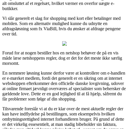
alt omsluttet af et regelsæt, hvilket værner en overfor uægte e-
butikker.
Vi slår generelt et slag for shopping med kort eller betalinger med
mobilen. Som en alternativ mulighed kunne du udnytte en
afdragsløsning som fx ViaBill, hvis du ønsker at afdrage pengene
over tid.
Forud for at nogen bestiller hos en netshop behøver de på en vis
måde læse netshoppens regler, dog er det for det meste ikke særlig
morsomt.
En nemmere løsning kunne derfor være at kontrollere om e-handlen
er e-mærket medlem, fordi det generelt er en sikring om at internet
webshoppen efterkommer den officielle danske lovgivning, udover
at online firmaet jævnligt overværes af specialister som behersker de
gældende love. Dette er en god lejlighed til at få hjælp, såfremt du
får problemer som følge af din shopping.
Tilsvarende foreslår vi at du er klar over de mest aktuelle regler der
kan have indflydelse på bestillingen, som eksempelvis hvilken
ombytningsrettighed internet forhandleren bruger. På grund af dette
er det virkelig essesentielt, at man stadig bibeholder sin faktura,