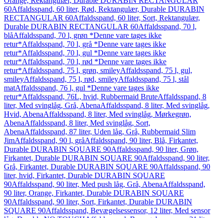
Orange, Rektangulær, Durable DURABIN RECTANGULAR
60
Affaldsspand, 60 liter, Rød, Rektangulær, Durable DURABIN
RECTANGULAR 60
Affaldsspand, 60 liter, Sort, Rektangulær,
Durable DURABIN RECTANGULAR 60
Affaldsspand, 70 l,
blå
Affaldsspand, 70 l, grøn *Denne vare tages ikke
retur*
Affaldsspand, 70 l, grå *Denne vare tages ikke
retur*
Affaldsspand, 70 l, gul *Denne vare tages ikke
retur*
Affaldsspand, 70 l, rød *Denne vare tages ikke
retur*
Affaldsspand, 75 l, grøn, smiley
Affaldsspand, 75 l, gul,
smiley
Affaldsspand, 75 l, rød, smiley
Affaldsspand, 75 l, stål
mat
Affaldsspand, 76 l, gul *Denne vare tages ikke
retur*
Affaldsspand, 76L, hvid, Rubbermaid Brute
Affaldsspand, 8
liter, Med svinglåg, Grå, Abena
Affaldsspand, 8 liter, Med svinglåg,
Hvid, Abena
Affaldsspand, 8 liter, Med svinglåg, Mørkegrøn,
Abena
Affaldsspand, 8 liter, Med svinglåg, Sort,
Abena
Affaldsspand, 87 liter, Uden låg, Grå, Rubbermaid Slim
Jim
Affaldsspand, 90 l, grå
Affaldsspand, 90 liter, Blå, Firkantet,
Durable DURABIN SQUARE 90
Affaldsspand, 90 liter, Grøn,
Firkantet, Durable DURABIN SQUARE 90
Affaldsspand, 90 liter,
Grå, Firkantet, Durable DURABIN SQUARE 90
Affaldsspand, 90
liter, hvid, Firkantet, Durable DURABIN SQUARE
90
Affaldsspand, 90 liter, Med push låg, Grå, Abena
Affaldsspand,
90 liter, Orange, Firkantet, Durable DURABIN SQUARE
90
Affaldsspand, 90 liter, Sort, Firkantet, Durable DURABIN
SQUARE 90
Affaldsspand, Bevægelsessensor, 12 liter, Med sensor