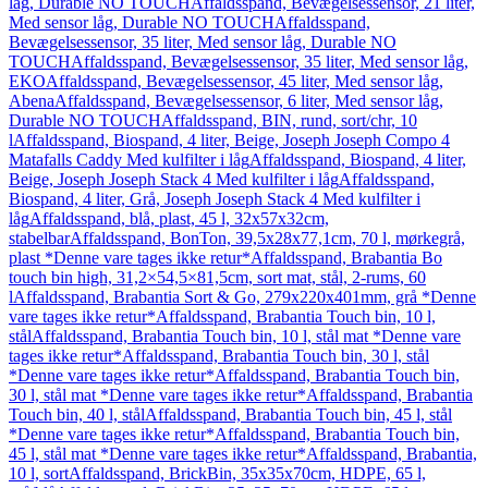
låg, Durable NO TOUCH
Affaldsspand, Bevægelsessensor, 21 liter,
Med sensor låg, Durable NO TOUCH
Affaldsspand,
Bevægelsessensor, 35 liter, Med sensor låg, Durable NO
TOUCH
Affaldsspand, Bevægelsessensor, 35 liter, Med sensor låg,
EKO
Affaldsspand, Bevægelsessensor, 45 liter, Med sensor låg,
Abena
Affaldsspand, Bevægelsessensor, 6 liter, Med sensor låg,
Durable NO TOUCH
Affaldsspand, BIN, rund, sort/chr, 10
l
Affaldsspand, Biospand, 4 liter, Beige, Joseph Joseph Compo 4
Matafalls Caddy Med kulfilter i låg
Affaldsspand, Biospand, 4 liter,
Beige, Joseph Joseph Stack 4 Med kulfilter i låg
Affaldsspand,
Biospand, 4 liter, Grå, Joseph Joseph Stack 4 Med kulfilter i
låg
Affaldsspand, blå, plast, 45 l, 32x57x32cm,
stabelbar
Affaldsspand, BonTon, 39,5x28x77,1cm, 70 l, mørkegrå,
plast *Denne vare tages ikke retur*
Affaldsspand, Brabantia Bo
touch bin high, 31,2×54,5×81,5cm, sort mat, stål, 2-rums, 60
l
Affaldsspand, Brabantia Sort & Go, 279x220x401mm, grå *Denne
vare tages ikke retur*
Affaldsspand, Brabantia Touch bin, 10 l,
stål
Affaldsspand, Brabantia Touch bin, 10 l, stål mat *Denne vare
tages ikke retur*
Affaldsspand, Brabantia Touch bin, 30 l, stål
*Denne vare tages ikke retur*
Affaldsspand, Brabantia Touch bin,
30 l, stål mat *Denne vare tages ikke retur*
Affaldsspand, Brabantia
Touch bin, 40 l, stål
Affaldsspand, Brabantia Touch bin, 45 l, stål
*Denne vare tages ikke retur*
Affaldsspand, Brabantia Touch bin,
45 l, stål mat *Denne vare tages ikke retur*
Affaldsspand, Brabantia,
10 l, sort
Affaldsspand, BrickBin, 35x35x70cm, HDPE, 65 l,