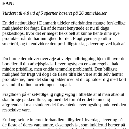
EAN:
Vurderet til
4.8
ud af 5 stjerner baseret på
26
anmeldelser
En del netbutikker i Danmark tildeler efterhånden mange forskellige
muligheder for fragt. En af de mest benyttede er nu til dags
pakkeshops, hvor det er meget fleksibelt at kunne hente dine nye
produkter når du har mulighed for det. Fragttypen er jo ultra
smertefri, og tit endvidere den prisbilligste slags levering ved køb af
.
Du burde derudover overveje at vælge udbringning hjem til hvor du
bor eller til din arbejdsplads. Leveringstypen er som regel et hak
mindre prisbillig, men endda temmelig problemfri. Den billigste
mulighed for fragt vil dog i de fleste tilfælde være at du selv henter
produkterne, men det står og falder med at du opholder dig med kort
afstand til online forretningens bopæl.
Fragttiden på er selvfølgelig rigtig vigtig i tilfælde af at man absolut
skal bruge pakken fluks, og med det formål er det temmelig
afgørende at man studerer det forventede leveringstidspunkt ved den
respektive vare.
En lang række internet forhandlere tilbyder 1 hverdags levering på
de fleste af deres varenumre, eksempelvis , som imidlertid beroer på