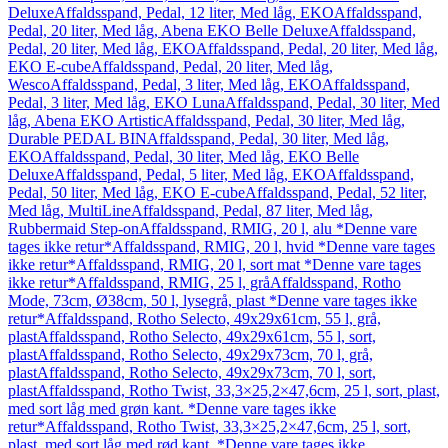
Deluxe
Affaldsspand, Pedal, 12 liter, Med låg, EKO
Affaldsspand,
Pedal, 20 liter, Med låg, Abena EKO Belle Deluxe
Affaldsspand,
Pedal, 20 liter, Med låg, EKO
Affaldsspand, Pedal, 20 liter, Med låg,
EKO E-cube
Affaldsspand, Pedal, 20 liter, Med låg,
Wesco
Affaldsspand, Pedal, 3 liter, Med låg, EKO
Affaldsspand,
Pedal, 3 liter, Med låg, EKO Luna
Affaldsspand, Pedal, 30 liter, Med
låg, Abena EKO Artistic
Affaldsspand, Pedal, 30 liter, Med låg,
Durable PEDAL BIN
Affaldsspand, Pedal, 30 liter, Med låg,
EKO
Affaldsspand, Pedal, 30 liter, Med låg, EKO Belle
Deluxe
Affaldsspand, Pedal, 5 liter, Med låg, EKO
Affaldsspand,
Pedal, 50 liter, Med låg, EKO E-cube
Affaldsspand, Pedal, 52 liter,
Med låg, MultiLine
Affaldsspand, Pedal, 87 liter, Med låg,
Rubbermaid Step-on
Affaldsspand, RMIG, 20 l, alu *Denne vare
tages ikke retur*
Affaldsspand, RMIG, 20 l, hvid *Denne vare tages
ikke retur*
Affaldsspand, RMIG, 20 l, sort mat *Denne vare tages
ikke retur*
Affaldsspand, RMIG, 25 l, grå
Affaldsspand, Rotho
Mode, 73cm, Ø38cm, 50 l, lysegrå, plast *Denne vare tages ikke
retur*
Affaldsspand, Rotho Selecto, 49x29x61cm, 55 l, grå,
plast
Affaldsspand, Rotho Selecto, 49x29x61cm, 55 l, sort,
plast
Affaldsspand, Rotho Selecto, 49x29x73cm, 70 l, grå,
plast
Affaldsspand, Rotho Selecto, 49x29x73cm, 70 l, sort,
plast
Affaldsspand, Rotho Twist, 33,3×25,2×47,6cm, 25 l, sort, plast,
med sort låg med grøn kant. *Denne vare tages ikke
retur*
Affaldsspand, Rotho Twist, 33,3×25,2×47,6cm, 25 l, sort,
plast, med sort låg med rød kant. *Denne vare tages ikke