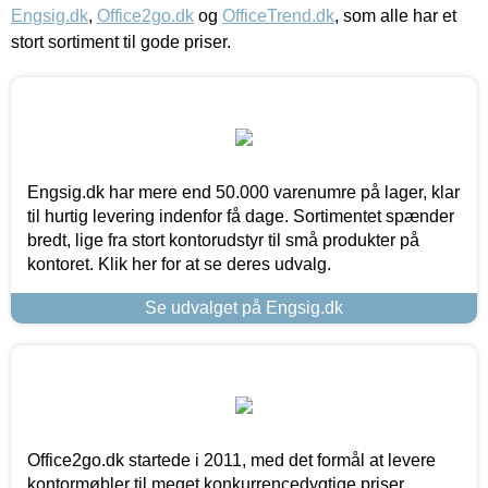
Engsig.dk
,
Office2go.dk
og
OfficeTrend.dk
, som alle har et
stort sortiment til gode priser.
Engsig.dk har mere end 50.000 varenumre på lager, klar
til hurtig levering indenfor få dage. Sortimentet spænder
bredt, lige fra stort kontorudstyr til små produkter på
kontoret. Klik her for at se deres udvalg.
Se udvalget på Engsig.dk
Office2go.dk startede i 2011, med det formål at levere
kontormøbler til meget konkurrencedygtige priser,