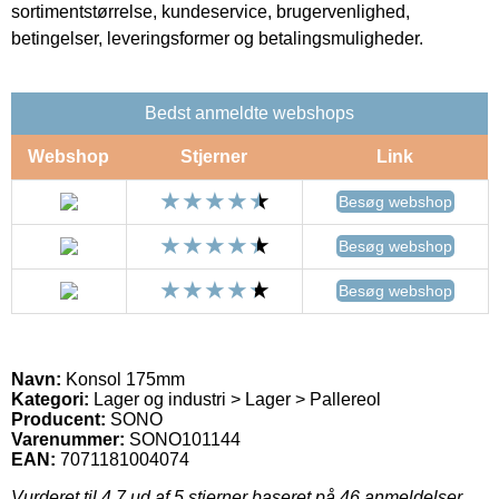
sortimentstørrelse, kundeservice, brugervenlighed,
betingelser, leveringsformer og betalingsmuligheder.
Bedst anmeldte webshops
Webshop
Stjerner
Link
Besøg webshop
Besøg webshop
Besøg webshop
Navn:
Konsol 175mm
Kategori:
Lager og industri > Lager > Pallereol
Producent:
SONO
Varenummer:
SONO101144
EAN:
7071181004074
Vurderet til
4.7
ud af 5 stjerner baseret på
46
anmeldelser