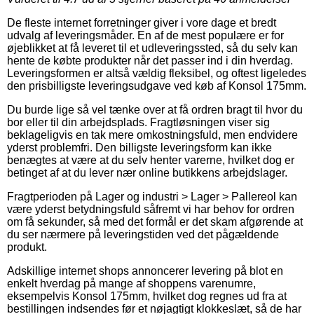
De fleste internet forretninger giver i vore dage et bredt
udvalg af leveringsmåder. En af de mest populære er for
øjeblikket at få leveret til et udleveringssted, så du selv kan
hente de købte produkter når det passer ind i din hverdag.
Leveringsformen er altså vældig fleksibel, og oftest ligeledes
den prisbilligste leveringsudgave ved køb af Konsol 175mm.
Du burde lige så vel tænke over at få ordren bragt til hvor du
bor eller til din arbejdsplads. Fragtløsningen viser sig
beklageligvis en tak mere omkostningsfuld, men endvidere
yderst problemfri. Den billigste leveringsform kan ikke
benægtes at være at du selv henter varerne, hvilket dog er
betinget af at du lever nær online butikkens arbejdslager.
Fragtperioden på Lager og industri > Lager > Pallereol kan
være yderst betydningsfuld såfremt vi har behov for ordren
om få sekunder, så med det formål er det skam afgørende at
du ser nærmere på leveringstiden ved det pågældende
produkt.
Adskillige internet shops annoncerer levering på blot en
enkelt hverdag på mange af shoppens varenumre,
eksempelvis Konsol 175mm, hvilket dog regnes ud fra at
bestillingen indsendes før et nøjagtigt klokkeslæt, så de har