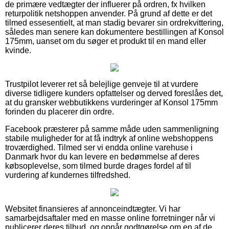
de primære vedtægter der influerer på ordren, fx hvilken
returpolitik netshoppen anvender. På grund af dette er det
tilmed essesentielt, at man stadig bevarer sin ordrekvittering,
således man senere kan dokumentere bestillingen af Konsol
175mm, uanset om du søger et produkt til en mand eller
kvinde.
Trustpilot leverer ret så belejlige genveje til at vurdere
diverse tidligere kunders opfattelser og derved foreslåes det,
at du gransker webbutikkens vurderinger af Konsol 175mm
forinden du placerer din ordre.
Facebook præsterer på samme måde uden sammenligning
stabile muligheder for at få indtryk af online webshoppens
troværdighed. Tilmed ser vi endda online varehuse i
Danmark hvor du kan levere en bedømmelse af deres
købsoplevelse, som tilmed burde drages fordel af til
vurdering af kundernes tilfredshed.
Websitet finansieres af annonceindtægter. Vi har
samarbejdsaftaler med en masse online forretninger når vi
publicerer deres tilbud, og opnår godtgørelse om en af de