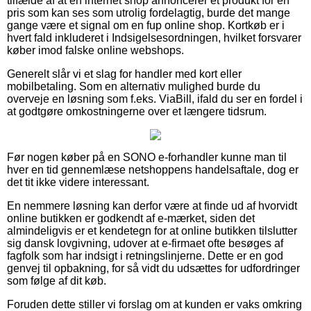
tilfælde af at en internet shop annoncerer et produkt for en
pris som kan ses som utrolig fordelagtig, burde det mange
gange være et signal om en fup online shop. Kortkøb er i
hvert fald inkluderet i Indsigelsesordningen, hvilket forsvarer
køber imod falske online webshops.
Generelt slår vi et slag for handler med kort eller
mobilbetaling. Som en alternativ mulighed burde du
overveje en løsning som f.eks. ViaBill, ifald du ser en fordel i
at godtgøre omkostningerne over et længere tidsrum.
Før nogen køber på en SONO e-forhandler kunne man til
hver en tid gennemlæse netshoppens handelsaftale, dog er
det tit ikke videre interessant.
En nemmere løsning kan derfor være at finde ud af hvorvidt
online butikken er godkendt af e-mærket, siden det
almindeligvis er et kendetegn for at online butikken tilslutter
sig dansk lovgivning, udover at e-firmaet ofte besøges af
fagfolk som har indsigt i retningslinjerne. Dette er en god
genvej til opbakning, for så vidt du udsættes for udfordringer
som følge af dit køb.
Foruden dette stiller vi forslag om at kunden er vaks omkring