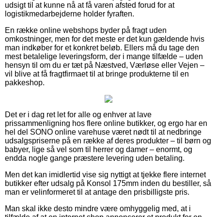
udsigt til at kunne nå at få varen afsted forud for at
logistikmedarbejderne holder fyraften.
En række online webshops byder på fragt uden
omkostninger, men for det meste er det kun gældende hvis
man indkøber for et konkret beløb. Ellers må du tage den
mest betalelige leveringsform, der i mange tilfælde – uden
hensyn til om du er tæt på Næstved, Værløse eller Vejen –
vil blive at få fragtfirmaet til at bringe produkterne til en
pakkeshop.
Det er i dag ret let for alle og enhver at lave
prissammenligning hos flere online butikker, og ergo har en
hel del SONO online varehuse været nødt til at nedbringe
udsalgspriserne på en række af deres produkter – til børn og
babyer, lige så vel som til herrer og damer – enormt, og
endda nogle gange præstere levering uden betaling.
Men det kan imidlertid vise sig nyttigt at tjekke flere internet
butikker efter udsalg på Konsol 175mm inden du bestiller, så
man er velinformeret til at antage den prisbilligste pris.
Man skal ikke desto mindre være omhyggelig med, at i