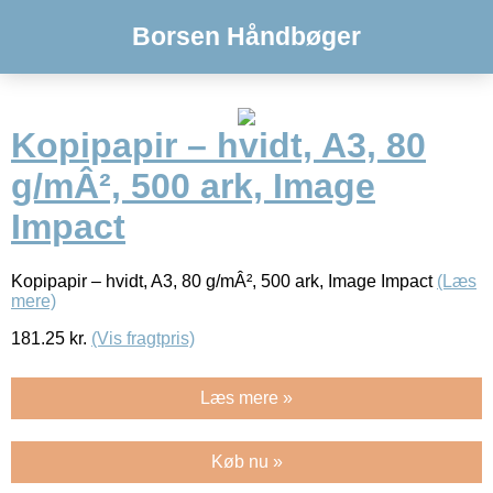
Borsen Håndbøger
Kopipapir – hvidt, A3, 80
g/mÂ², 500 ark, Image
Impact
Kopipapir – hvidt, A3, 80 g/mÂ², 500 ark, Image Impact
(Læs
mere)
181.25
kr.
(Vis fragtpris)
Læs mere »
Køb nu »