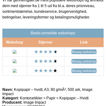
Vi har gennemgået de mest populære webshops og anmeldt
dem med stjerner fra 1 til 5 ud fra bl.a. deres prisniveau,
sortimentstørrelse, kundeservice, brugervenlighed,
betingelser, leveringsformer og betalingsmuligheder.
Bedst anmeldte webshops
Webshop
Stjerner
Link
Besøg webshop
Besøg webshop
Besøg webshop
Navn:
Kopipapir – hvidt, A3, 80 g/mÂ², 500 ark, Image
Impact
Kategori:
Kontorartikler > Papir > Kopipapir – Hvidt
Producent:
Image Impact