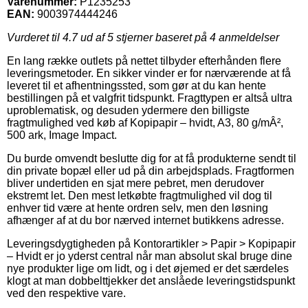
Varenummer:
P1235253
EAN:
9003974444246
Vurderet til
4.7
ud af 5 stjerner baseret på
4
anmeldelser
En lang række outlets på nettet tilbyder efterhånden flere
leveringsmetoder. En sikker vinder er for nærværende at få
leveret til et afhentningssted, som gør at du kan hente
bestillingen på et valgfrit tidspunkt. Fragttypen er altså ultra
uproblematisk, og desuden ydermere den billigste
fragtmulighed ved køb af Kopipapir – hvidt, A3, 80 g/mÂ²,
500 ark, Image Impact.
Du burde omvendt beslutte dig for at få produkterne sendt til
din private bopæl eller ud på din arbejdsplads. Fragtformen
bliver undertiden en sjat mere pebret, men derudover
ekstremt let. Den mest letkøbte fragtmulighed vil dog til
enhver tid være at hente ordren selv, men den løsning
afhænger af at du bor nærved internet butikkens adresse.
Leveringsdygtigheden på Kontorartikler > Papir > Kopipapir
– Hvidt er jo yderst central når man absolut skal bruge dine
nye produkter lige om lidt, og i det øjemed er det særdeles
klogt at man dobbelttjekker det anslåede leveringstidspunkt
ved den respektive vare.