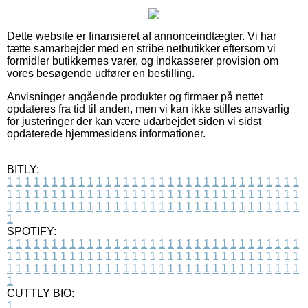
Dette website er finansieret af annonceindtægter. Vi har
tætte samarbejder med en stribe netbutikker eftersom vi
formidler butikkernes varer, og indkasserer provision om
vores besøgende udfører en bestilling.
Anvisninger angående produkter og firmaer på nettet
opdateres fra tid til anden, men vi kan ikke stilles ansvarlig
for justeringer der kan være udarbejdet siden vi sidst
opdaterede hjemmesidens informationer.
BITLY:
1
1
1
1
1
1
1
1
1
1
1
1
1
1
1
1
1
1
1
1
1
1
1
1
1
1
1
1
1
1
1
1
1
1
1
1
1
1
1
1
1
1
1
1
1
1
1
1
1
1
1
1
1
1
1
1
1
1
1
1
1
1
1
1
1
1
1
1
1
1
1
1
1
1
1
1
1
1
1
1
1
1
1
1
1
1
1
1
1
1
1
1
1
1
1
1
1
1
1
1
SPOTIFY:
1
1
1
1
1
1
1
1
1
1
1
1
1
1
1
1
1
1
1
1
1
1
1
1
1
1
1
1
1
1
1
1
1
1
1
1
1
1
1
1
1
1
1
1
1
1
1
1
1
1
1
1
1
1
1
1
1
1
1
1
1
1
1
1
1
1
1
1
1
1
1
1
1
1
1
1
1
1
1
1
1
1
1
1
1
1
1
1
1
1
1
1
1
1
1
1
1
1
1
1
CUTTLY BIO:
1