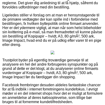
reglerne. Det giver dig anledning til at få hjælp, såfremt du
forvoldes udfordringer med din bestilling.
Ligeledes stiller vi forslag om at man er hensynstagende til
de primære vedtægter der kan spille ind i forbindelse med
bestillingen, fx hvilken byttepolitik online firmaet anvender.
Her er det ydermere vigtigt, at man når som helst bibeholder
sin kvittering på e-mail, så man fremadrettet vil kunne påvise
sin bestilling af Kopipapir – hvidt, A3, 80 g/mÂ², 500 ark,
Image Impact, hvad end du er på udkig efter varer til en pige
eller dreng.
Trustpilot byder på egentlig troværdige genveje til at
analysere en hel del andre forbrugeres synspunkter og på
grund af dette er det klogt, at du analyserer online firmaets
vurderinger af Kopipapir – hvidt, A3, 80 g/mÂ², 500 ark,
Image Impact før du færdiggør din shopping.
Facebook frembringer desuden aldeles fantastiske chancer
for at få indblik i internet forretningens kundefokus. I øvrigt
møder vi en del internet shops hvor det er muligt at formulere
en anmeldelse af deres købsoplevelse, som tillige bør
bruges til at fornemme kundetilfredsheden.