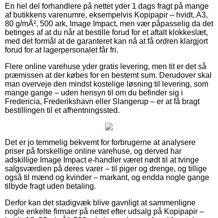
En hel del forhandlere på nettet yder 1 dags fragt på mange
af butikkens varenumre, eksempelvis Kopipapir – hvidt, A3,
80 g/mÂ², 500 ark, Image Impact, men vær påpasselig da det
betinges af at du når at bestille forud for et aftalt klokkeslæt,
med det formål at de garanteret kan nå at få ordren klargjort
forud for at lagerpersonalet får fri.
Flere online varehuse yder gratis levering, men tit er det så
præmissen at der købes for en bestemt sum. Derudover skal
man overveje den mindst kostelige løsning til levering, som
mange gange – uden hensyn til om du befinder sig i
Fredericia, Frederikshavn eller Slangerup – er at få bragt
bestillingen til et afhentningssted.
Det er jo temmelig bekvemt for forbrugerne at analysere
priser på forskellige online varehuse, og derved har
adskillige Image Impact e-handler været nødt til at tvinge
salgsværdien på deres varer – til piger og drenge, og tillige
også til mænd og kvinder – markant, og endda nogle gange
tilbyde fragt uden betaling.
Derfor kan det stadigvæk blive gavnligt at sammenligne
nogle enkelte firmaer på nettet efter udsalg på Kopipapir –