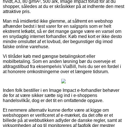
hvidt, A3, 80 g/mÂ², 500 ark, Image Impact forud for at du
shopper, således at du er skråsikker på at indhente den mest
attraktive pris.
Man må imidlertid ikke glemme, at såfremt en webshop
afhænder bedst i test varer for en salgspris som er helt
ekstremt letkøbt, så er det mange gange være en varsel om
en snydagtig internet forhandler. Køb med kort er ikke desto
mindre omsluttet af et lovbud, der begunstiger dig imod
falske online varehuse.
Vi tilråder køb med gængse betalingskort eller
mobilbetaling. Som en anden løsning bør du overveje et
afdragstilbud fra eksempelvis ViaBill, hvis du ser en fordel i
at honorere omkostningerne over et længere tidsrum.
Inden folk bestiller i en Image Impact e-forhandler behøver
de for at være sikker sætte sig ind i e-shoppens
handelsvilkår, dog er det tit en omfattende opgave.
Et nemmere alternativ kunne derfor være at kigge om
webshoppen er verificeret af e-mærket, da det ofte er et
billede på at webbutikken adlyder de danske regler, samt at
virksomheden af og til monitoreres af fagfolk der mestrer