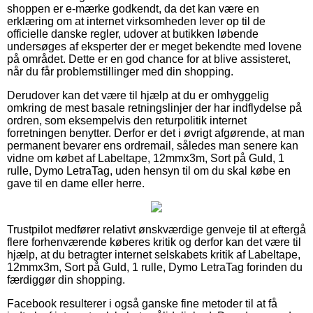
shoppen er e-mærke godkendt, da det kan være en
erklæring om at internet virksomheden lever op til de
officielle danske regler, udover at butikken løbende
undersøges af eksperter der er meget bekendte med lovene
på området. Dette er en god chance for at blive assisteret,
når du får problemstillinger med din shopping.
Derudover kan det være til hjælp at du er omhyggelig
omkring de mest basale retningslinjer der har indflydelse på
ordren, som eksempelvis den returpolitik internet
forretningen benytter. Derfor er det i øvrigt afgørende, at man
permanent bevarer ens ordremail, således man senere kan
vidne om købet af Labeltape, 12mmx3m, Sort på Guld, 1
rulle, Dymo LetraTag, uden hensyn til om du skal købe en
gave til en dame eller herre.
Trustpilot medfører relativt ønskværdige genveje til at eftergå
flere forhenværende køberes kritik og derfor kan det være til
hjælp, at du betragter internet selskabets kritik af Labeltape,
12mmx3m, Sort på Guld, 1 rulle, Dymo LetraTag forinden du
færdiggør din shopping.
Facebook resulterer i også ganske fine metoder til at få