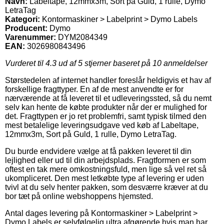
Navn:
Labeltape, 12mmx3m, Sort på Guld, 1 rulle, Dymo
LetraTag
Kategori:
Kontormaskiner > Labelprint > Dymo Labels
Producent:
Dymo
Varenummer:
DYM2084349
EAN:
3026980843496
Vurderet til
4.3
ud af 5 stjerner baseret på
10
anmeldelser
Størstedelen af internet handler foreslår heldigvis et hav af
forskellige fragttyper. En af de mest anvendte er for
nærværende at få leveret til et udleveringssted, så du nemt
selv kan hente de købte produkter når der er mulighed for
det. Fragttypen er jo ret problemfri, samt typisk tilmed den
mest betalelige leveringsudgave ved køb af Labeltape,
12mmx3m, Sort på Guld, 1 rulle, Dymo LetraTag.
Du burde endvidere vælge at få pakken leveret til din
lejlighed eller ud til din arbejdsplads. Fragtformen er som
oftest en tak mere omkostningsfuld, men lige så vel ret så
ukompliceret. Den mest letkøbte type af levering er uden
tvivl at du selv henter pakken, som desværre kræver at du
bor tæt på online webshoppens hjemsted.
Antal dages levering på Kontormaskiner > Labelprint >
Dymo Labels er selvfølgelig ultra afgørende hvis man har