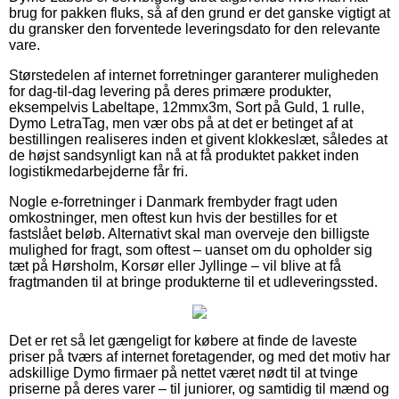
brug for pakken fluks, så af den grund er det ganske vigtigt at
du gransker den forventede leveringsdato for den relevante
vare.
Størstedelen af internet forretninger garanterer muligheden
for dag-til-dag levering på deres primære produkter,
eksempelvis Labeltape, 12mmx3m, Sort på Guld, 1 rulle,
Dymo LetraTag, men vær obs på at det er betinget af at
bestillingen realiseres inden et givent klokkeslæt, således at
de højst sandsynligt kan nå at få produktet pakket inden
logistikmedarbejderne får fri.
Nogle e-forretninger i Danmark frembyder fragt uden
omkostninger, men oftest kun hvis der bestilles for et
fastslået beløb. Alternativt skal man overveje den billigste
mulighed for fragt, som oftest – uanset om du opholder sig
tæt på Hørsholm, Korsør eller Jyllinge – vil blive at få
fragtmanden til at bringe produkterne til et udleveringssted.
Det er ret så let gængeligt for købere at finde de laveste
priser på tværs af internet foretagender, og med det motiv har
adskillige Dymo firmaer på nettet været nødt til at tvinge
priserne på deres varer – til juniorer, og samtidig til mænd og