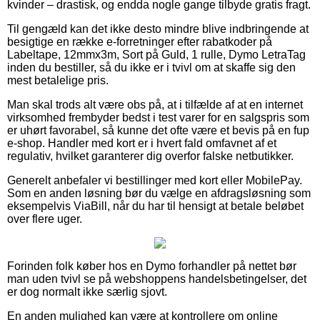
kvinder – drastisk, og endda nogle gange tilbyde gratis fragt.
Til gengæld kan det ikke desto mindre blive indbringende at
besigtige en række e-forretninger efter rabatkoder på
Labeltape, 12mmx3m, Sort på Guld, 1 rulle, Dymo LetraTag
inden du bestiller, så du ikke er i tvivl om at skaffe sig den
mest betalelige pris.
Man skal trods alt være obs på, at i tilfælde af at en internet
virksomhed frembyder bedst i test varer for en salgspris som
er uhørt favorabel, så kunne det ofte være et bevis på en fup
e-shop. Handler med kort er i hvert fald omfavnet af et
regulativ, hvilket garanterer dig overfor falske netbutikker.
Generelt anbefaler vi bestillinger med kort eller MobilePay.
Som en anden løsning bør du vælge en afdragsløsning som
eksempelvis ViaBill, når du har til hensigt at betale beløbet
over flere uger.
Forinden folk køber hos en Dymo forhandler på nettet bør
man uden tvivl se på webshoppens handelsbetingelser, det
er dog normalt ikke særlig sjovt.
En anden mulighed kan være at kontrollere om online