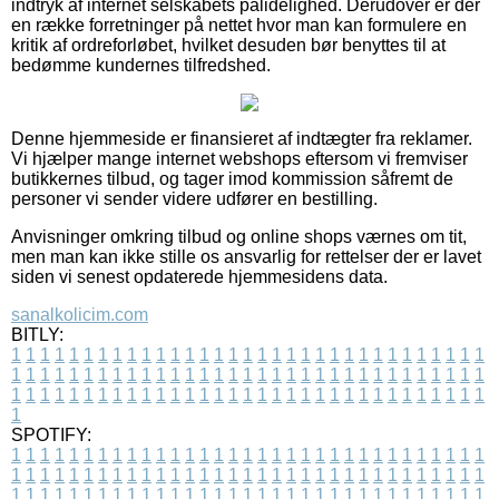
indtryk af internet selskabets pålidelighed. Derudover er der
en række forretninger på nettet hvor man kan formulere en
kritik af ordreforløbet, hvilket desuden bør benyttes til at
bedømme kundernes tilfredshed.
Denne hjemmeside er finansieret af indtægter fra reklamer.
Vi hjælper mange internet webshops eftersom vi fremviser
butikkernes tilbud, og tager imod kommission såfremt de
personer vi sender videre udfører en bestilling.
Anvisninger omkring tilbud og online shops værnes om tit,
men man kan ikke stille os ansvarlig for rettelser der er lavet
siden vi senest opdaterede hjemmesidens data.
sanalkolicim.com
BITLY:
1
1
1
1
1
1
1
1
1
1
1
1
1
1
1
1
1
1
1
1
1
1
1
1
1
1
1
1
1
1
1
1
1
1
1
1
1
1
1
1
1
1
1
1
1
1
1
1
1
1
1
1
1
1
1
1
1
1
1
1
1
1
1
1
1
1
1
1
1
1
1
1
1
1
1
1
1
1
1
1
1
1
1
1
1
1
1
1
1
1
1
1
1
1
1
1
1
1
1
1
SPOTIFY:
1
1
1
1
1
1
1
1
1
1
1
1
1
1
1
1
1
1
1
1
1
1
1
1
1
1
1
1
1
1
1
1
1
1
1
1
1
1
1
1
1
1
1
1
1
1
1
1
1
1
1
1
1
1
1
1
1
1
1
1
1
1
1
1
1
1
1
1
1
1
1
1
1
1
1
1
1
1
1
1
1
1
1
1
1
1
1
1
1
1
1
1
1
1
1
1
1
1
1