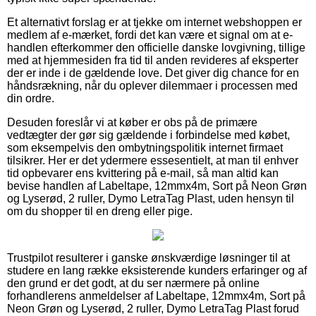
Et alternativt forslag er at tjekke om internet webshoppen er
medlem af e-mærket, fordi det kan være et signal om at e-
handlen efterkommer den officielle danske lovgivning, tillige
med at hjemmesiden fra tid til anden revideres af eksperter
der er inde i de gældende love. Det giver dig chance for en
håndsrækning, når du oplever dilemmaer i processen med
din ordre.
Desuden foreslår vi at køber er obs på de primære
vedtægter der gør sig gældende i forbindelse med købet,
som eksempelvis den ombytningspolitik internet firmaet
tilsikrer. Her er det ydermere essesentielt, at man til enhver
tid opbevarer ens kvittering på e-mail, så man altid kan
bevise handlen af Labeltape, 12mmx4m, Sort på Neon Grøn
og Lyserød, 2 ruller, Dymo LetraTag Plast, uden hensyn til
om du shopper til en dreng eller pige.
Trustpilot resulterer i ganske ønskværdige løsninger til at
studere en lang række eksisterende kunders erfaringer og af
den grund er det godt, at du ser nærmere på online
forhandlerens anmeldelser af Labeltape, 12mmx4m, Sort på
Neon Grøn og Lyserød, 2 ruller, Dymo LetraTag Plast forud