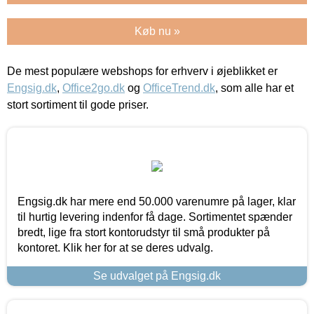
Køb nu »
De mest populære webshops for erhverv i øjeblikket er
Engsig.dk
,
Office2go.dk
og
OfficeTrend.dk
, som alle har et
stort sortiment til gode priser.
Engsig.dk har mere end 50.000 varenumre på lager, klar
til hurtig levering indenfor få dage. Sortimentet spænder
bredt, lige fra stort kontorudstyr til små produkter på
kontoret. Klik her for at se deres udvalg.
Se udvalget på Engsig.dk