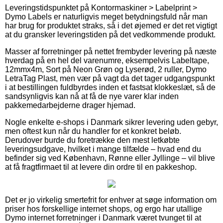
Leveringstidspunktet på Kontormaskiner > Labelprint >
Dymo Labels er naturligvis meget betydningsfuld når man
har brug for produktet straks, så i det øjemed er det ret vigtigt
at du gransker leveringstiden på det vedkommende produkt.
Masser af forretninger på nettet frembyder levering på næste
hverdag på en hel del varenumre, eksempelvis Labeltape,
12mmx4m, Sort på Neon Grøn og Lyserød, 2 ruller, Dymo
LetraTag Plast, men vær på vagt da det tager udgangspunkt
i at bestillingen fuldbyrdes inden et fastsat klokkeslæt, så de
sandsynligvis kan nå at få de nye varer klar inden
pakkemedarbejderne drager hjemad.
Nogle enkelte e-shops i Danmark sikrer levering uden gebyr,
men oftest kun når du handler for et konkret beløb.
Derudover burde du foretrække den mest letkøbte
leveringsudgave, hvilket i mange tilfælde – hvad end du
befinder sig ved København, Rønne eller Jyllinge – vil blive
at få fragtfirmaet til at levere din ordre til en pakkeshop.
Det er jo virkelig smertefrit for enhver at søge information om
priser hos forskellige internet shops, og ergo har utallige
Dymo internet forretninger i Danmark været tvunget til at