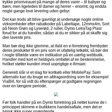
trykke prisniveauet på mange af deres varer – til babyer og
børn, men ligeledes til damer og herrer – enormt, og endda
nogle gange love levering uden gebyr.
Det kan trods alt blive gavnligt at undersøge nogle online
virksomheder efter rabatkoder på Labeltape, 12mmx4m, Sort
på Neon Grøn og Lyserød, 2 ruller, Dymo LetraTag Plast
forud for at du handler, sådan at du er sikker på at skaffe sig
den laveste pris.
Man bør dog ikke glemme, at ifald en e-forretning frembyder
deres produkter til en pris som er ufattelig letkøbt, så bør det
i nogle tilfælde være en indikation på en uærlig webbutik.
Handler med kort er heldigvis omfattet af en bestemmelse,
hvilket støtter kunden imod uoprigtige e-firmaer.
Generelt slår vi et slag for kortkøb eller MobilePay. Som
alternativ kan du bruge en afdragsordning som for eksempel
ViaBill, for så vidt du efterspørger at godtgøre regningen
over en længere periode.
Før folk handler på en Dymo forretning på nettet kunne de i
princippet skimme e-butikkens handelsaftale, men det er
typisk ikke super spændende.