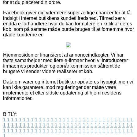
for at du placerer din ordre.
Facebook giver dig ydermere super ærlige chancer for at få
indsigt i internet butikkens kundetilfredshed. Tilmed ser vi
endda e-forhandlere hvor du kan formulere en kritik af deres
køb, som på samme måde burde bruges til at fornemme hvor
glade kunderne er.
Hjemmesiden er finansieret af annonceindtægter. Vi har
faste samarbejder med flere e-firmaer hvori vi introducerer
firmaernes produkter, og opnår kommission såfremt de
brugere vi sender videre realiserer et køb.
Data om varer og internet butikker opdateres hyppigt, men vi
kan ikke garantere imod reguleringer der måtte være
implementeret efter sidste opdatering af hjemmesidens
informationer.
BITLY:
1
1
1
1
1
1
1
1
1
1
1
1
1
1
1
1
1
1
1
1
1
1
1
1
1
1
1
1
1
1
1
1
1
1
1
1
1
1
1
1
1
1
1
1
1
1
1
1
1
1
1
1
1
1
1
1
1
1
1
1
1
1
1
1
1
1
1
1
1
1
1
1
1
1
1
1
1
1
1
1
1
1
1
1
1
1
1
1
1
1
1
1
1
1
1
1
1
1
1
1