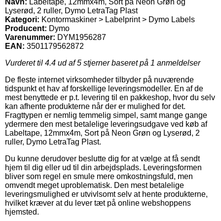
Navn:
Labeltape, 12mmx4m, Sort på Neon Grøn og
Lyserød, 2 ruller, Dymo LetraTag Plast
Kategori:
Kontormaskiner > Labelprint > Dymo Labels
Producent:
Dymo
Varenummer:
DYM1956287
EAN:
3501179562872
Vurderet til
4.4
ud af 5 stjerner baseret på
1
anmeldelser
De fleste internet virksomheder tilbyder på nuværende
tidspunkt et hav af forskellige leveringsmodeller. En af de
mest benyttede er p.t. levering til en pakkeshop, hvor du selv
kan afhente produkterne når der er mulighed for det.
Fragttypen er nemlig temmelig simpel, samt mange gange
ydermere den mest betalelige leveringsudgave ved køb af
Labeltape, 12mmx4m, Sort på Neon Grøn og Lyserød, 2
ruller, Dymo LetraTag Plast.
Du kunne derudover beslutte dig for at vælge at få sendt
hjem til dig eller ud til din arbejdsplads. Leveringsformen
bliver som regel en smule mere omkostningsfuld, men
omvendt meget uproblematisk. Den mest betalelige
leveringsmulighed er utvivlsomt selv at hente produkterne,
hvilket kræver at du lever tæt på online webshoppens
hjemsted.