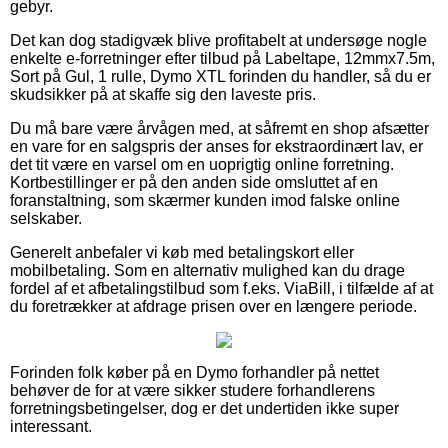
gebyr.
Det kan dog stadigvæk blive profitabelt at undersøge nogle
enkelte e-forretninger efter tilbud på Labeltape, 12mmx7.5m,
Sort på Gul, 1 rulle, Dymo XTL forinden du handler, så du er
skudsikker på at skaffe sig den laveste pris.
Du må bare være årvågen med, at såfremt en shop afsætter
en vare for en salgspris der anses for ekstraordinært lav, er
det tit være en varsel om en uoprigtig online forretning.
Kortbestillinger er på den anden side omsluttet af en
foranstaltning, som skærmer kunden imod falske online
selskaber.
Generelt anbefaler vi køb med betalingskort eller
mobilbetaling. Som en alternativ mulighed kan du drage
fordel af et afbetalingstilbud som f.eks. ViaBill, i tilfælde af at
du foretrækker at afdrage prisen over en længere periode.
Forinden folk køber på en Dymo forhandler på nettet
behøver de for at være sikker studere forhandlerens
forretningsbetingelser, dog er det undertiden ikke super
interessant.