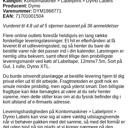
Kategori:
Kontormaskiner > Labelprint > Dymo Labels
Producent:
Dymo
Varenummer:
DYM1868771
EAN:
71701001504
Vurderet til
4.8
ud af 5 stjerner baseret på
36
anmeldelser
Flere online outlets foreslår heldigvis en lang række
forskellige leveringsløsninger. Et hit er efterhånden at få
leveret til et udleveringssted, og så henter du bare de
bestilte varer når det passer ind i din kalender. Løsningen er
nemlig ultra bekvem, samt oftest tillige den prisbilligste
leveringsmanér ved køb af Labeltape, 12mmx7.5m, Sort på
Gul, 1 rulle, Dymo XTL.
Du burde omvendt planlægge at bestille levering hjem til dig
privat eller ud til dit arbejde. Fragtmetoden er godt nok en
smule mindre prisbillig, men også yderst smart. Den billigste
fragttype kan ikke benægtes at være at du selv henter
varerne, men dette stiller krav om at du fysisk befinder dig i
kort afstand af e-firmaets adresse.
Leveringshastigheden på Kontormaskiner > Labelprint >
Dymo Labels kan vise sig at være vældig udslagsgivende
når vi behøver pakken med det samme, så med det formål er
det uden tvivl på sin plads at vi kigger nærmere på den