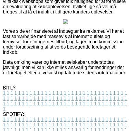
vi faktisk webshops som giver folk mulighed for at formulere
en evaluering af købsoplevelsen, hvilket lige så vel må
bruges til at få et indblik i tidligere kunders oplevelser.
Vores side er finansieret af indtægter fra reklamer. Vi har et
fast samarbejde med massevis af internet outlets og
fremviser forretningernes tilbud, og tager imod kommission
under forudsætning af at vores besøgende foretager et
indkøb.
Data omkring varer og internet selskaber understøttes
jævnligt, men vi kan ikke stilles ansvarlig for ændringer der
er foretaget efter at vi sidst opdaterede sidens informationer.
BITLY:
1
1
1
1
1
1
1
1
1
1
1
1
1
1
1
1
1
1
1
1
1
1
1
1
1
1
1
1
1
1
1
1
1
1
1
1
1
1
1
1
1
1
1
1
1
1
1
1
1
1
1
1
1
1
1
1
1
1
1
1
1
1
1
1
1
1
1
1
1
1
1
1
1
1
1
1
1
1
1
1
1
1
1
1
1
1
1
1
1
1
1
1
1
1
1
1
1
1
1
1
SPOTIFY:
1
1
1
1
1
1
1
1
1
1
1
1
1
1
1
1
1
1
1
1
1
1
1
1
1
1
1
1
1
1
1
1
1
1
1
1
1
1
1
1
1
1
1
1
1
1
1
1
1
1
1
1
1
1
1
1
1
1
1
1
1
1
1
1
1
1
1
1
1
1
1
1
1
1
1
1
1
1
1
1
1
1
1
1
1
1
1
1
1
1
1
1
1
1
1
1
1
1
1