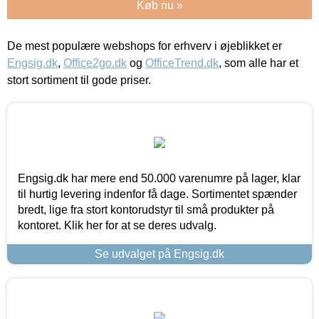
Køb nu »
De mest populære webshops for erhverv i øjeblikket er
Engsig.dk
,
Office2go.dk
og
OfficeTrend.dk
, som alle har et
stort sortiment til gode priser.
Engsig.dk har mere end 50.000 varenumre på lager, klar
til hurtig levering indenfor få dage. Sortimentet spænder
bredt, lige fra stort kontorudstyr til små produkter på
kontoret. Klik her for at se deres udvalg.
Se udvalget på Engsig.dk