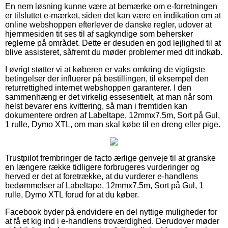
En nem løsning kunne være at bemærke om e-forretningen
er tilsluttet e-mærket, siden det kan være en indikation om at
online webshoppen efterlever de danske regler, udover at
hjemmesiden tit ses til af sagkyndige som behersker
reglerne på området. Dette er desuden en god lejlighed til at
blive assisteret, såfremt du møder problemer med dit indkøb.
I øvrigt støtter vi at køberen er vaks omkring de vigtigste
betingelser der influerer på bestillingen, til eksempel den
returrettighed internet webshoppen garanterer. I den
sammenhæng er det virkelig essesentielt, at man når som
helst bevarer ens kvittering, så man i fremtiden kan
dokumentere ordren af Labeltape, 12mmx7.5m, Sort på Gul,
1 rulle, Dymo XTL, om man skal købe til en dreng eller pige.
Trustpilot frembringer de facto ærlige genveje til at granske
en længere række tidligere forbrugeres vurderinger og
herved er det at foretrække, at du vurderer e-handlens
bedømmelser af Labeltape, 12mmx7.5m, Sort på Gul, 1
rulle, Dymo XTL forud for at du køber.
Facebook byder på endvidere en del nyttige muligheder for
at få et kig ind i e-handlens troværdighed. Derudover møder