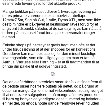
estimerede leveringstid for det aktuelle produkt.
Mange butikker på nettet udlover 1 hverdags levering på
deres primære varenumre, eksempelvis Labeltape,
12mmx7.5m, Sort på Gul, 1 rulle, Dymo XTL, men som ikke
desto mindre er påkrævet at bestillingen laves forud for et
angivent tidspunkt, således at de sandsynligvis kan nå at få
ordren på posthuset forud for at pakkepersonalet drager
hjemad.
Enkelte shops på nettet yder gratis fragt, men ofte er det
under forudsætning af at der shoppes for en konkret pris.
Derudover kan man beslutte sig for den mindst kostelige
leveringsmåde, som ofte – ligegyldigt om man er tæt på
Aarhus, Værløse eller Hørning – er at få fragtmanden til at
bringe din pakke til et udleveringssted.
Det er jo efterhånden særdeles smart for folk at finde frem til
de bedste priser hos flere outlets på nettet, og på grund af
dette har mange Dymo internet virksomheder set sig tvunget
til at nedskære salgspriserne på mange af deres produkter –
til børn og babyer, og yderligere også til mænd og kvinder –
en hel del, og endda nogle gange frembyde levering uden