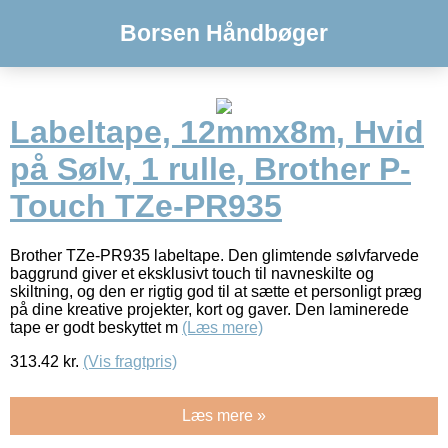
Borsen Håndbøger
Labeltape, 12mmx8m, Hvid
på Sølv, 1 rulle, Brother P-
Touch TZe-PR935
Brother TZe-PR935 labeltape. Den glimtende sølvfarvede
baggrund giver et eksklusivt touch til navneskilte og
skiltning, og den er rigtig god til at sætte et personligt præg
på dine kreative projekter, kort og gaver. Den laminerede
tape er godt beskyttet m
(Læs mere)
313.42
kr.
(Vis fragtpris)
Læs mere »