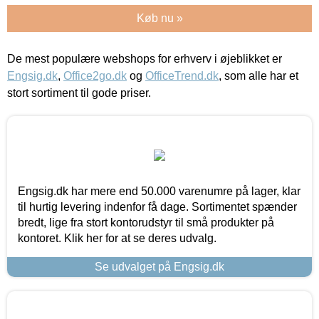
Køb nu »
De mest populære webshops for erhverv i øjeblikket er
Engsig.dk
,
Office2go.dk
og
OfficeTrend.dk
, som alle har et
stort sortiment til gode priser.
Engsig.dk har mere end 50.000 varenumre på lager, klar
til hurtig levering indenfor få dage. Sortimentet spænder
bredt, lige fra stort kontorudstyr til små produkter på
kontoret. Klik her for at se deres udvalg.
Se udvalget på Engsig.dk