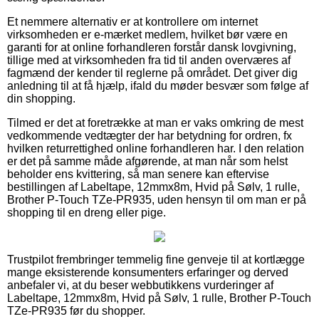
Et nemmere alternativ er at kontrollere om internet
virksomheden er e-mærket medlem, hvilket bør være en
garanti for at online forhandleren forstår dansk lovgivning,
tillige med at virksomheden fra tid til anden overværes af
fagmænd der kender til reglerne på området. Det giver dig
anledning til at få hjælp, ifald du møder besvær som følge af
din shopping.
Tilmed er det at foretrække at man er vaks omkring de mest
vedkommende vedtægter der har betydning for ordren, fx
hvilken returrettighed online forhandleren har. I den relation
er det på samme måde afgørende, at man når som helst
beholder ens kvittering, så man senere kan eftervise
bestillingen af Labeltape, 12mmx8m, Hvid på Sølv, 1 rulle,
Brother P-Touch TZe-PR935, uden hensyn til om man er på
shopping til en dreng eller pige.
Trustpilot frembringer temmelig fine genveje til at kortlægge
mange eksisterende konsumenters erfaringer og derved
anbefaler vi, at du beser webbutikkens vurderinger af
Labeltape, 12mmx8m, Hvid på Sølv, 1 rulle, Brother P-Touch
TZe-PR935 før du shopper.