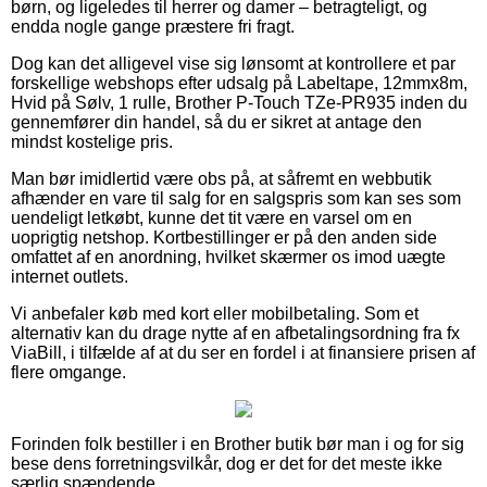
børn, og ligeledes til herrer og damer – betragteligt, og
endda nogle gange præstere fri fragt.
Dog kan det alligevel vise sig lønsomt at kontrollere et par
forskellige webshops efter udsalg på Labeltape, 12mmx8m,
Hvid på Sølv, 1 rulle, Brother P-Touch TZe-PR935 inden du
gennemfører din handel, så du er sikret at antage den
mindst kostelige pris.
Man bør imidlertid være obs på, at såfremt en webbutik
afhænder en vare til salg for en salgspris som kan ses som
uendeligt letkøbt, kunne det tit være en varsel om en
uoprigtig netshop. Kortbestillinger er på den anden side
omfattet af en anordning, hvilket skærmer os imod uægte
internet outlets.
Vi anbefaler køb med kort eller mobilbetaling. Som et
alternativ kan du drage nytte af en afbetalingsordning fra fx
ViaBill, i tilfælde af at du ser en fordel i at finansiere prisen af
flere omgange.
Forinden folk bestiller i en Brother butik bør man i og for sig
bese dens forretningsvilkår, dog er det for det meste ikke
særlig spændende.