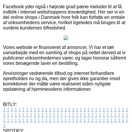
Facebook yder også i højeste grad pæne metoder til at få
indblik i internet webshoppens troværdighed. Her ser vi en
del online shops i Danmark hvor folk kan forfatte en omtale
af virksomhedens service, hvilket ligeledes må bruges til at
vurdere kundernes tilfredshed.
Vores website er finansieret af annoncer. Vi har et tæt
samarbejde med en samling af shops på nettet derved at vi
publicerer virksomhedernes varer, og tager honorar såfremt
vores besøgende laver en bestilling.
Anvisninger vedrørende tilbud og internet forhandlere
opretholdes nu og da, men der gives ikke garantier imod
korrektioner der måtte være realiseret siden nyligste
opdatering af hjemmesidens informationer.
BITLY:
1
1
1
1
1
1
1
1
1
1
1
1
1
1
1
1
1
1
1
1
1
1
1
1
1
1
1
1
1
1
1
1
1
1
1
1
1
1
1
1
1
1
1
1
1
1
1
1
1
1
1
1
1
1
1
1
1
1
1
1
1
1
1
1
1
1
1
1
1
1
1
1
1
1
1
1
1
1
1
1
1
1
1
1
1
1
1
1
1
1
1
1
1
1
1
1
1
1
1
1
SPOTIFY: