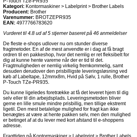
P-Touch TZe-PR935
Kategori:
Kontormaskiner > Labelprint > Brother Labels
Producent:
Brother
Varenummer:
BROTZEPR935
EAN:
4977766783620
Vurderet til
4.8
ud af 5 stjerner baseret på
46
anmeldelser
De fleste e-shops udlover nu om stunder diverse
fragtmetoder. En af de mest anvendte er i dag at få bragt
ordren til en pakkeshop, hvor det nemlig er ret fleksibelt for
dig at kunne hente varerne når der er tid til det.
Fragtmuligheden er nemlig virkelig fremkommelig, samt
desuden derudover den prisbilligste leveringsløsning ved
køb af Labeltape, 12mmx8m, Hvid på Sølv, 1 rulle, Brother
P-Touch TZe-PR935.
Du kunne ligeledes foretrække at få det leveret hjem til dig
selv eller til din arbejdsplads. Leveringsmetoden bliver
gerne en lille smule mindre prisbillig, men tillige ekstremt
ligetil. Den mest betalelige mulighed for fragt kan ikke
benægtes at være at hente pakken selv, men den mulighed
er betinget af at du lever med kort afstand til e-shoppens
adresse.
Fragttiden på Kontormaskiner > Labelprint > Brother Labels