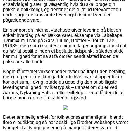
er selvfølgelig særligt væsentlig hvis du skal bruge din
pakke øjeblikkeligt, og derfor er det fuldt ud relevant at du
undersøger det anslåede leveringstidspunkt ved den
pågældende vare.
En stor portion internet varehuse giver levering på blot en
enkelt hverdag på en række varer, eksempelvis Labeltape,
12mmx8m, Hvid på Sølv, 1 rulle, Brother P-Touch TZe-
PR935, men som ikke desto mindre tager udgangspunkt i at
du når at bestille inden et besluttet tidspunkt, således at de
har mulighed for at nå at få ordren sendt afsted inden de
pakkeansatte har fri.
Nogle få internet virksomheder byder på fragt uden betaling,
men i reglen er det kun gældende hvis man shopper for en
konkret sum. I øvrigt burde du udse dig den prisbilligste
leveringsmulighed, hvilket typisk – uanset om du er ved
Aarhus, Nykøbing Falster eller Gilleleje – er at få dem til at
bringe produkterne til et afhentningssted.
Det er temmelig enkelt for folk at prissammenligne i blandt
flere e-butikker, og så har adskillige Brother webshops været
tvunget til at tvinge priserne på mange af deres varer – til