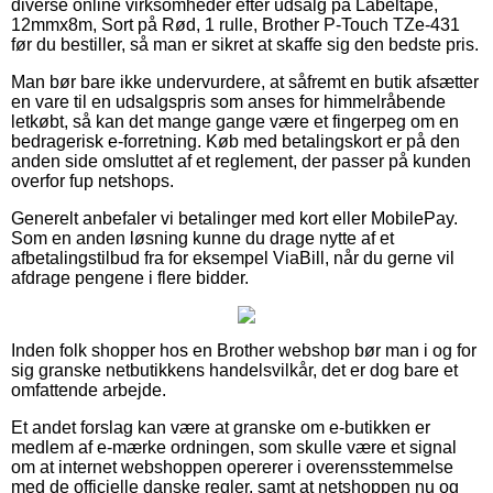
diverse online virksomheder efter udsalg på Labeltape,
12mmx8m, Sort på Rød, 1 rulle, Brother P-Touch TZe-431
før du bestiller, så man er sikret at skaffe sig den bedste pris.
Man bør bare ikke undervurdere, at såfremt en butik afsætter
en vare til en udsalgspris som anses for himmelråbende
letkøbt, så kan det mange gange være et fingerpeg om en
bedragerisk e-forretning. Køb med betalingskort er på den
anden side omsluttet af et reglement, der passer på kunden
overfor fup netshops.
Generelt anbefaler vi betalinger med kort eller MobilePay.
Som en anden løsning kunne du drage nytte af et
afbetalingstilbud fra for eksempel ViaBill, når du gerne vil
afdrage pengene i flere bidder.
Inden folk shopper hos en Brother webshop bør man i og for
sig granske netbutikkens handelsvilkår, det er dog bare et
omfattende arbejde.
Et andet forslag kan være at granske om e-butikken er
medlem af e-mærke ordningen, som skulle være et signal
om at internet webshoppen opererer i overensstemmelse
med de officielle danske regler, samt at netshoppen nu og