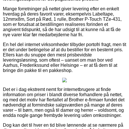
Mange forretninger på nettet giver levering efter en enkelt
hverdag på deres favorit varer, eksempelvis Labeltape,
12mmx8m, Sort på Rød, 1 rulle, Brother P-Touch TZe-431,
som er forudsat at bestillingen realiseres forinden et
angivent tidspunkt, så de har udsigt til at kunne nå at få de
nye varer klar før medarbejderne har fri.
En hel del internet virksomheder tilbyder portofri fragt, men tit
er det under betingelse af at du bestiller for en bestemt pris.
Ellers kan du snuppe den mest prisbevidste
leveringsløsning, som oftest – uanset om man bor ved
Aarhus, Frederikssund eller Helsinge – er at få dem til at
bringe din pakke til en pakkeshop.
Det er i dag ekstremt nemt for internetbrugere at finde
information om priser i blandt diverse forhandlere på nettet,
og med det motiv har flertallet af Brother e-firmaer fundet det
nødvendigt at formindske salgsværdien på mange af deres
varer – til børn, men også til damer og herrer – voldsomt, og
endda nogle gange frembyde levering uden omkostninger.
Dog kan det til hver en tid blive lønnende at se nærmere på