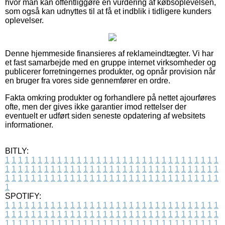
hvor man kan offentliggøre en vurdering af købsoplevelsen,
som også kan udnyttes til at få et indblik i tidligere kunders
oplevelser.
Denne hjemmeside finansieres af reklameindtægter. Vi har
et fast samarbejde med en gruppe internet virksomheder og
publicerer forretningernes produkter, og opnår provision når
en bruger fra vores side gennemfører en ordre.
Fakta omkring produkter og forhandlere på nettet ajourføres
ofte, men der gives ikke garantier imod rettelser der
eventuelt er udført siden seneste opdatering af websitets
informationer.
BITLY:
1
1
1
1
1
1
1
1
1
1
1
1
1
1
1
1
1
1
1
1
1
1
1
1
1
1
1
1
1
1
1
1
1
1
1
1
1
1
1
1
1
1
1
1
1
1
1
1
1
1
1
1
1
1
1
1
1
1
1
1
1
1
1
1
1
1
1
1
1
1
1
1
1
1
1
1
1
1
1
1
1
1
1
1
1
1
1
1
1
1
1
1
1
1
1
1
1
1
1
1
SPOTIFY:
1
1
1
1
1
1
1
1
1
1
1
1
1
1
1
1
1
1
1
1
1
1
1
1
1
1
1
1
1
1
1
1
1
1
1
1
1
1
1
1
1
1
1
1
1
1
1
1
1
1
1
1
1
1
1
1
1
1
1
1
1
1
1
1
1
1
1
1
1
1
1
1
1
1
1
1
1
1
1
1
1
1
1
1
1
1
1
1
1
1
1
1
1
1
1
1
1
1
1