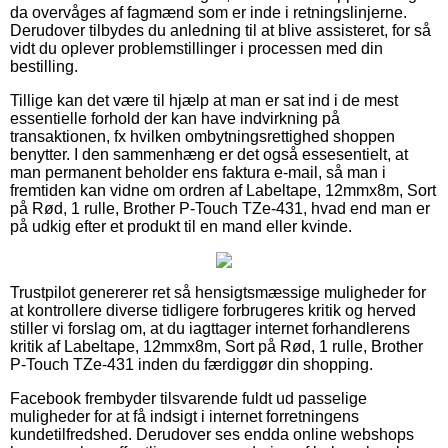
da overvåges af fagmænd som er inde i retningslinjerne.
Derudover tilbydes du anledning til at blive assisteret, for så
vidt du oplever problemstillinger i processen med din
bestilling.
Tillige kan det være til hjælp at man er sat ind i de mest
essentielle forhold der kan have indvirkning på
transaktionen, fx hvilken ombytningsrettighed shoppen
benytter. I den sammenhæng er det også essesentielt, at
man permanent beholder ens faktura e-mail, så man i
fremtiden kan vidne om ordren af Labeltape, 12mmx8m, Sort
på Rød, 1 rulle, Brother P-Touch TZe-431, hvad end man er
på udkig efter et produkt til en mand eller kvinde.
Trustpilot genererer ret så hensigtsmæssige muligheder for
at kontrollere diverse tidligere forbrugeres kritik og herved
stiller vi forslag om, at du iagttager internet forhandlerens
kritik af Labeltape, 12mmx8m, Sort på Rød, 1 rulle, Brother
P-Touch TZe-431 inden du færdiggør din shopping.
Facebook frembyder tilsvarende fuldt ud passelige
muligheder for at få indsigt i internet forretningens
kundetilfredshed. Derudover ses endda online webshops