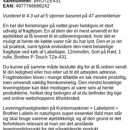
Varenummer:
BROTZE431
EAN:
4977766686242
Vurderet til
4.3
ud af 5 stjerner baseret på
47
anmeldelser
En hel del forretninger på nettet giver heldigvis et stort
udvalg af fragttyper. En af dem der er mest anvendt er for
øjeblikket at få leveret til et udleveringssted, hvor det er
muligt at hente de købte varer når du har lyst. Den er jo ret
så praktisk, samt typisk endvidere den mest betalelige
fragttype ved køb af Labeltape, 12mmx8m, Sort på Rød, 1
rulle, Brother P-Touch TZe-431.
Du kunne på samme måde beslutte dig for at få ordren sendt
til din lejlighed eller hus eller ud til dit arbejdes adresse.
Fragtmetoden bliver i mange tilfælde en tak mindre prisbillig,
men omvendt vældig fremkommelig. Den mindst kostelige
leveringstype kan ikke modsiges at være selv at hente
produkterne, hvilket dog betinges af at du befinder dig lige
ved online webshoppens tilholdssted.
Leveringshastigheden på Kontormaskiner > Labelprint >
Brother Labels er naturligvis super essentiel ifald man står
og skal bruge varerne øjeblikkeligt, og af den grund er det
forholdsvis relevant at man ser det anslåede
leveringstidspunkt for det pågældende produkt.