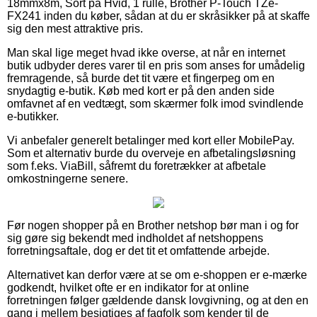
18mmx8m, Sort på Hvid, 1 rulle, Brother P-Touch TZe-
FX241 inden du køber, sådan at du er skråsikker på at skaffe
sig den mest attraktive pris.
Man skal lige meget hvad ikke overse, at når en internet
butik udbyder deres varer til en pris som anses for umådelig
fremragende, så burde det tit være et fingerpeg om en
snydagtig e-butik. Køb med kort er på den anden side
omfavnet af en vedtægt, som skærmer folk imod svindlende
e-butikker.
Vi anbefaler generelt betalinger med kort eller MobilePay.
Som et alternativ burde du overveje en afbetalingsløsning
som f.eks. ViaBill, såfremt du foretrækker at afbetale
omkostningerne senere.
Før nogen shopper på en Brother netshop bør man i og for
sig gøre sig bekendt med indholdet af netshoppens
forretningsaftale, dog er det tit et omfattende arbejde.
Alternativet kan derfor være at se om e-shoppen er e-mærke
godkendt, hvilket ofte er en indikator for at online
forretningen følger gældende dansk lovgivning, og at den en
gang i mellem besigtiges af fagfolk som kender til de