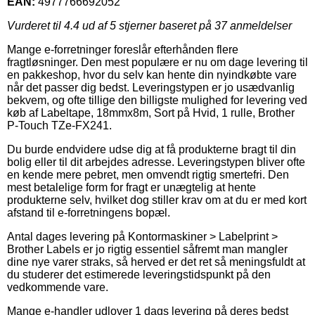
EAN:
4977766692052
Vurderet til
4.4
ud af 5 stjerner baseret på
37
anmeldelser
Mange e-forretninger foreslår efterhånden flere
fragtløsninger. Den mest populære er nu om dage levering til
en pakkeshop, hvor du selv kan hente din nyindkøbte vare
når det passer dig bedst. Leveringstypen er jo usædvanlig
bekvem, og ofte tillige den billigste mulighed for levering ved
køb af Labeltape, 18mmx8m, Sort på Hvid, 1 rulle, Brother
P-Touch TZe-FX241.
Du burde endvidere udse dig at få produkterne bragt til din
bolig eller til dit arbejdes adresse. Leveringstypen bliver ofte
en kende mere pebret, men omvendt rigtig smertefri. Den
mest betalelige form for fragt er unægtelig at hente
produkterne selv, hvilket dog stiller krav om at du er med kort
afstand til e-forretningens bopæl.
Antal dages levering på Kontormaskiner > Labelprint >
Brother Labels er jo rigtig essentiel såfremt man mangler
dine nye varer straks, så herved er det ret så meningsfuldt at
du studerer det estimerede leveringstidspunkt på den
vedkommende vare.
Mange e-handler udlover 1 dags levering på deres bedst