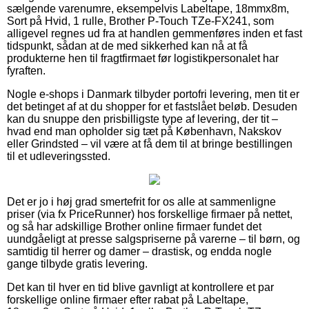
sælgende varenumre, eksempelvis Labeltape, 18mmx8m,
Sort på Hvid, 1 rulle, Brother P-Touch TZe-FX241, som
alligevel regnes ud fra at handlen gemmenføres inden et fast
tidspunkt, sådan at de med sikkerhed kan nå at få
produkterne hen til fragtfirmaet før logistikpersonalet har
fyraften.
Nogle e-shops i Danmark tilbyder portofri levering, men tit er
det betinget af at du shopper for et fastslået beløb. Desuden
kan du snuppe den prisbilligste type af levering, der tit –
hvad end man opholder sig tæt på København, Nakskov
eller Grindsted – vil være at få dem til at bringe bestillingen
til et udleveringssted.
Det er jo i høj grad smertefrit for os alle at sammenligne
priser (via fx PriceRunner) hos forskellige firmaer på nettet,
og så har adskillige Brother online firmaer fundet det
uundgåeligt at presse salgspriserne på varerne – til børn, og
samtidig til herrer og damer – drastisk, og endda nogle
gange tilbyde gratis levering.
Det kan til hver en tid blive gavnligt at kontrollere et par
forskellige online firmaer efter rabat på Labeltape,