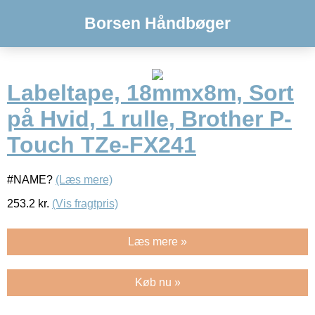
Borsen Håndbøger
Labeltape, 18mmx8m, Sort
på Hvid, 1 rulle, Brother P-
Touch TZe-FX241
#NAME?
(Læs mere)
253.2
kr.
(Vis fragtpris)
Læs mere »
Køb nu »