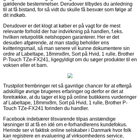
gældende bestemmelser. Derudover tilbydes du anledning
til at få bistand, for så vidt du skulle få besvær som følge af
dit indkøb.
Derudover er det klogt at køber er på vagt for de mest
relevante forhold der har indvirkning på handlen, f.eks.
hvilken returpolitik netshoppen garanterer. Her er det
desuden afgørende, at man stadig beholder ens
kvitteringsmail, så man senere vil kunne dokumentere sin
ordre af Labeltape, 18mmx8m, Sort på Hvid, 1 rulle, Brother
P-Touch TZe-FX241, ligegyldigt om du søger produkter til en
voksen eller et barn.
Trustpilot frembringer ret så gavnlige chancer for at eftergå
adskillige øvrige brugeres erfaringer og derfor er det at
foretrække, at du tager et kig på online butikkens vurderinger
af Labeltape, 18mmx8m, Sort på Hvid, 1 rulle, Brother P-
Touch TZe-FX241 forinden du handler.
Facebook indebærer tilsvarende tilpas anstændige
løsninger til at få en idé om e-forhandlerens kundefokus.
Herinde ser vi faktisk online selskaber i Danmark hvor folk
kan registrere en evaluering af virksomhedens service,