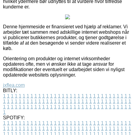
hvilket ydermere bør udnyttes til at vurdere hvor tilfredse
kunderne er.
Denne hjemmeside er finansieret ved hjælp af reklamer. Vi
arbejder tæt sammen med adskillige internet webshops når
vi publicerer butikkernes produkter, og tjener godtgørelse i
tilfælde af at den besøgende vi sender videre realiserer et
køb.
Orientering om produkter og internet virksomheder
opdateres ofte, men vi ønsker ikke at tage ansvar for
modifikationer der eventuelt er udarbejdet siden vi nyligst
opdaterede websitets oplysninger.
jxflea.com
BITLY:
1
1
1
1
1
1
1
1
1
1
1
1
1
1
1
1
1
1
1
1
1
1
1
1
1
1
1
1
1
1
1
1
1
1
1
1
1
1
1
1
1
1
1
1
1
1
1
1
1
1
1
1
1
1
1
1
1
1
1
1
1
1
1
1
1
1
1
1
1
1
1
1
1
1
1
1
1
1
1
1
1
1
1
1
1
1
1
1
1
1
1
1
1
1
1
1
1
1
1
1
SPOTIFY:
1
1
1
1
1
1
1
1
1
1
1
1
1
1
1
1
1
1
1
1
1
1
1
1
1
1
1
1
1
1
1
1
1
1
1
1
1
1
1
1
1
1
1
1
1
1
1
1
1
1
1
1
1
1
1
1
1
1
1
1
1
1
1
1
1
1
1
1
1
1
1
1
1
1
1
1
1
1
1
1
1
1
1
1
1
1
1
1
1
1
1
1
1
1
1
1
1
1
1