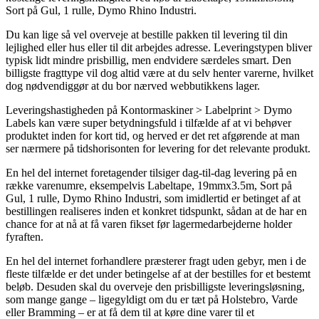
Sort på Gul, 1 rulle, Dymo Rhino Industri.
Du kan lige så vel overveje at bestille pakken til levering til din
lejlighed eller hus eller til dit arbejdes adresse. Leveringstypen bliver
typisk lidt mindre prisbillig, men endvidere særdeles smart. Den
billigste fragttype vil dog altid være at du selv henter varerne, hvilket
dog nødvendiggør at du bor nærved webbutikkens lager.
Leveringshastigheden på Kontormaskiner > Labelprint > Dymo
Labels kan være super betydningsfuld i tilfælde af at vi behøver
produktet inden for kort tid, og herved er det ret afgørende at man
ser nærmere på tidshorisonten for levering for det relevante produkt.
En hel del internet foretagender tilsiger dag-til-dag levering på en
række varenumre, eksempelvis Labeltape, 19mmx3.5m, Sort på
Gul, 1 rulle, Dymo Rhino Industri, som imidlertid er betinget af at
bestillingen realiseres inden et konkret tidspunkt, sådan at de har en
chance for at nå at få varen fikset før lagermedarbejderne holder
fyraften.
En hel del internet forhandlere præsterer fragt uden gebyr, men i de
fleste tilfælde er det under betingelse af at der bestilles for et bestemt
beløb. Desuden skal du overveje den prisbilligste leveringsløsning,
som mange gange – ligegyldigt om du er tæt på Holstebro, Varde
eller Bramming – er at få dem til at køre dine varer til et