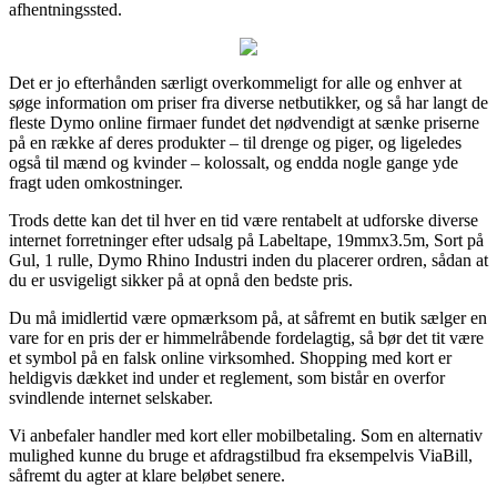
afhentningssted.
Det er jo efterhånden særligt overkommeligt for alle og enhver at
søge information om priser fra diverse netbutikker, og så har langt de
fleste Dymo online firmaer fundet det nødvendigt at sænke priserne
på en række af deres produkter – til drenge og piger, og ligeledes
også til mænd og kvinder – kolossalt, og endda nogle gange yde
fragt uden omkostninger.
Trods dette kan det til hver en tid være rentabelt at udforske diverse
internet forretninger efter udsalg på Labeltape, 19mmx3.5m, Sort på
Gul, 1 rulle, Dymo Rhino Industri inden du placerer ordren, sådan at
du er usvigeligt sikker på at opnå den bedste pris.
Du må imidlertid være opmærksom på, at såfremt en butik sælger en
vare for en pris der er himmelråbende fordelagtig, så bør det tit være
et symbol på en falsk online virksomhed. Shopping med kort er
heldigvis dækket ind under et reglement, som bistår en overfor
svindlende internet selskaber.
Vi anbefaler handler med kort eller mobilbetaling. Som en alternativ
mulighed kunne du bruge et afdragstilbud fra eksempelvis ViaBill,
såfremt du agter at klare beløbet senere.