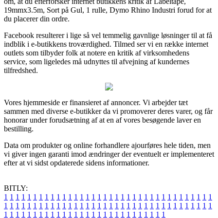
om, at du efterforsker internet butikkens kritik af Labeltape,
19mmx3.5m, Sort på Gul, 1 rulle, Dymo Rhino Industri forud for at
du placerer din ordre.
Facebook resulterer i lige så vel temmelig gavnlige løsninger til at få
indblik i e-butikkens troværdighed. Tilmed ser vi en række internet
outlets som tilbyder folk at notere en kritik af virksomhedens
service, som ligeledes må udnyttes til afvejning af kundernes
tilfredshed.
Vores hjemmeside er finansieret af annoncer. Vi arbejder tæt
sammen med diverse e-butikker da vi promoverer deres varer, og får
honorar under forudsætning af at en af vores besøgende laver en
bestilling.
Data om produkter og online forhandlere ajourføres hele tiden, men
vi giver ingen garanti imod ændringer der eventuelt er implementeret
efter at vi sidst opdaterede sidens informationer.
BITLY:
1
1
1
1
1
1
1
1
1
1
1
1
1
1
1
1
1
1
1
1
1
1
1
1
1
1
1
1
1
1
1
1
1
1
1
1
1
1
1
1
1
1
1
1
1
1
1
1
1
1
1
1
1
1
1
1
1
1
1
1
1
1
1
1
1
1
1
1
1
1
1
1
1
1
1
1
1
1
1
1
1
1
1
1
1
1
1
1
1
1
1
1
1
1
1
1
1
1
1
1