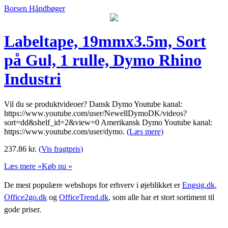
Borsen Håndbøger
Labeltape, 19mmx3.5m, Sort
på Gul, 1 rulle, Dymo Rhino
Industri
Vil du se produktvideoer? Dansk Dymo Youtube kanal:
https://www.youtube.com/user/NewellDymoDK/videos?
sort=dd&shelf_id=2&view=0 Amerikansk Dymo Youtube kanal:
https://www.youtube.com/user/dymo.
(Læs mere)
237.86
kr.
(Vis fragtpris)
Læs mere »
Køb nu »
De mest populære webshops for erhverv i øjeblikket er
Engsig.dk
,
Office2go.dk
og
OfficeTrend.dk
, som alle har et stort sortiment til
gode priser.