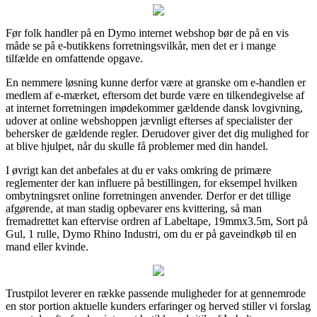
Før folk handler på en Dymo internet webshop bør de på en vis
måde se på e-butikkens forretningsvilkår, men det er i mange
tilfælde en omfattende opgave.
En nemmere løsning kunne derfor være at granske om e-handlen er
medlem af e-mærket, eftersom det burde være en tilkendegivelse af
at internet forretningen imødekommer gældende dansk lovgivning,
udover at online webshoppen jævnligt efterses af specialister der
behersker de gældende regler. Derudover giver det dig mulighed for
at blive hjulpet, når du skulle få problemer med din handel.
I øvrigt kan det anbefales at du er vaks omkring de primære
reglementer der kan influere på bestillingen, for eksempel hvilken
ombytningsret online forretningen anvender. Derfor er det tillige
afgørende, at man stadig opbevarer ens kvittering, så man
fremadrettet kan eftervise ordren af Labeltape, 19mmx3.5m, Sort på
Gul, 1 rulle, Dymo Rhino Industri, om du er på gaveindkøb til en
mand eller kvinde.
Trustpilot leverer en række passende muligheder for at gennemrode
en stor portion aktuelle kunders erfaringer og herved stiller vi forslag