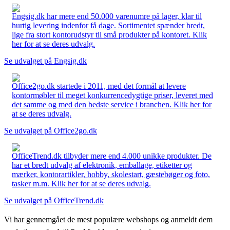
Engsig.dk har mere end 50.000 varenumre på lager, klar til
hurtig levering indenfor få dage. Sortimentet spænder bredt,
lige fra stort kontorudstyr til små produkter på kontoret. Klik
her for at se deres udvalg.
Se udvalget på Engsig.dk
Office2go.dk startede i 2011, med det formål at levere
kontormøbler til meget konkurrencedygtige priser, leveret med
det samme og med den bedste service i branchen. Klik her for
at se deres udvalg.
Se udvalget på Office2go.dk
OfficeTrend.dk tilbyder mere end 4.000 unikke produkter. De
har et bredt udvalg af elektronik, emballage, etiketter og
mærker, kontorartikler, hobby, skolestart, gæstebøger og foto,
tasker m.m. Klik her for at se deres udvalg.
Se udvalget på OfficeTrend.dk
Vi har gennemgået de mest populære webshops og anmeldt dem