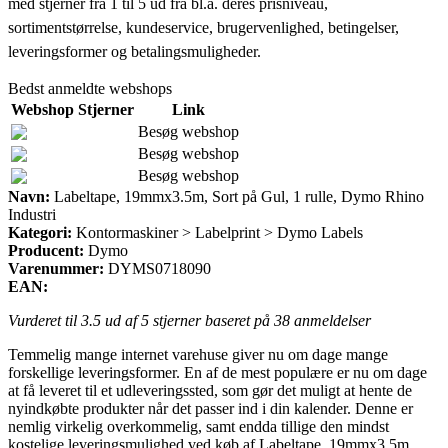
med stjerner fra 1 til 5 ud fra bl.a. deres prisniveau,
sortimentstørrelse, kundeservice, brugervenlighed, betingelser,
leveringsformer og betalingsmuligheder.
Bedst anmeldte webshops
Webshop
Stjerner
Link
Besøg webshop
Besøg webshop
Besøg webshop
Navn:
Labeltape, 19mmx3.5m, Sort på Gul, 1 rulle, Dymo Rhino
Industri
Kategori:
Kontormaskiner > Labelprint > Dymo Labels
Producent:
Dymo
Varenummer:
DYMS0718090
EAN:
Vurderet til
3.5
ud af 5 stjerner baseret på
38
anmeldelser
Temmelig mange internet varehuse giver nu om dage mange
forskellige leveringsformer. En af de mest populære er nu om dage
at få leveret til et udleveringssted, som gør det muligt at hente de
nyindkøbte produkter når det passer ind i din kalender. Denne er
nemlig virkelig overkommelig, samt endda tillige den mindst
kostelige leveringsmulighed ved køb af Labeltape, 19mmx3.5m,