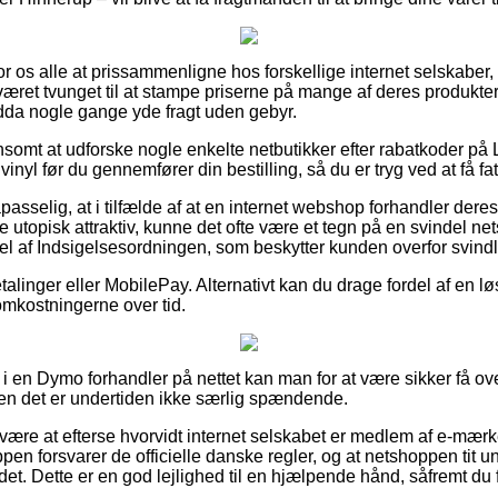
for os alle at prissammenligne hos forskellige internet selskaber,
æret tvunget til at stampe priserne på mange af deres produkter 
dda nogle gange yde fragt uden gebyr.
lønsomt at udforske nogle enkelte netbutikker efter rabatkoder 
nyl før du gennemfører din bestilling, så du er tryg ved at få fat
asselig, at i tilfælde af at en internet webshop forhandler deres 
e utopisk attraktiv, kunne det ofte være et tegn på en svindel n
del af Indsigelsesordningen, som beskytter kunden overfor svindl
etalinger eller MobilePay. Alternativt kan du drage fordel af en lø
 omkostningerne over tid.
i en Dymo forhandler på nettet kan man for at være sikker få ove
en det er undertiden ikke særlig spændende.
 være at efterse hvorvidt internet selskabet er medlem af e-mærk
pen forsvarer de officielle danske regler, og at netshoppen tit u
et. Dette er en god lejlighed til en hjælpende hånd, såfremt du