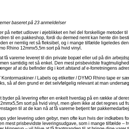
jerner baseret på
23
anmeldelser
er på nettet udlover i øjeblikket en hel del forskellige metoder til
rdren til en pakkeshop, fordi du dermed nemt kan hente din bestil
en er nemlig ret så fleksibel, og i mange tilfælde ligeledes den pr
mo Rhino 12mmx5,5m sort på hvid vinyl.
 få varerne leveret til din private bopæl eller ud på din arbejdsp
 men samtidig ret så enkel. Den mest prisbevidste fragtmulighed
nger af at du befinder dig i kort afstand af e-forretningens adre
/ Kontormaskiner / Labels og etiketter / DYMO Rhino tape er særl
ks, så af den grund er det selvfølgelig relevant at man undersøg
et byder på levering efter en enkelt hverdag på en række af dere
mx5,5m sort på hvid vinyl, men glem ikke at det regnes ud fra 
nstagen til at de kan nå at få varerne betjent før pakkemedarbejd
ps yder levering uden gebyr, men ofte kun hvis der indkøbes f
 den mest prisbevidste leveringsudgave, som i mange tilfælde – h
r Hinnerup – vil blive at få fragtmanden til at bringe dine varer 