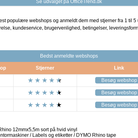
Se udvalget på OfficeTrend.dk
t populære webshops og anmeldt dem med stjerner fra 1 til 5 ud
rrelse, kundeservice, brugervenlighed, betingelser, leveringsfor
Bedst anmeldte webshops
op
Stjerner
Link
Besøg webshop
Besøg webshop
Besøg webshop
hino 12mmx5,5m sort på hvid vinyl
ontormaskiner / Labels og etiketter / DYMO Rhino tape