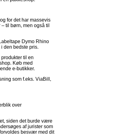
 og for det har massevis
– til børn, men også til
på Labeltape Dymo Rhino
 i den bedste pris.
produkter til en
etshop. Køb med
ende e-butikker.
sning som f.eks. ViaBill,
rblik over
et, siden det burde være
ndersøges af jurister som
 forvoldes besvær med dit