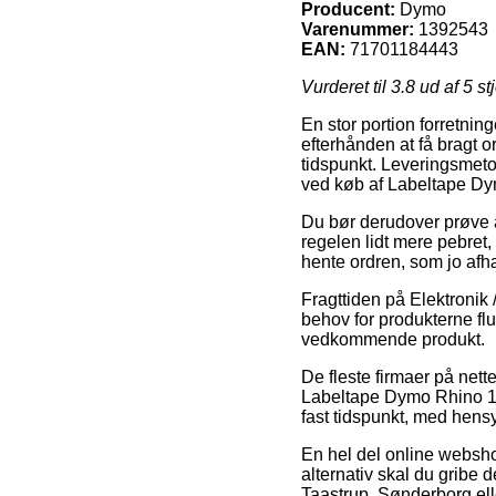
Producent:
Dymo
Varenummer:
1392543
EAN:
71701184443
Vurderet til
3.8
ud af 5 st
En stor portion forretning
efterhånden at få bragt o
tidspunkt. Leveringsmetod
ved køb af Labeltape Dy
Du bør derudover prøve at
regelen lidt mere pebret,
hente ordren, som jo afhæ
Fragttiden på Elektronik 
behov for produkterne flu
vedkommende produkt.
De fleste firmaer på nett
Labeltape Dymo Rhino 12m
fast tidspunkt, med hensy
En hel del online websho
alternativ skal du gribe
Taastrup, Sønderborg elle