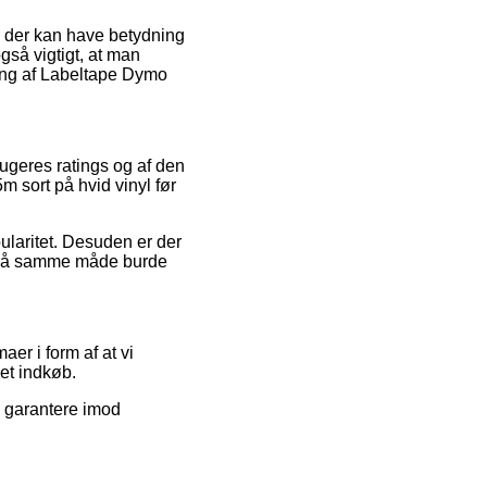
r der kan have betydning
også vigtigt, at man
ling af Labeltape Dymo
rugeres ratings og af den
 sort på hvid vinyl før
pularitet. Desuden er der
om på samme måde burde
er i form af at vi
et indkøb.
e garantere imod