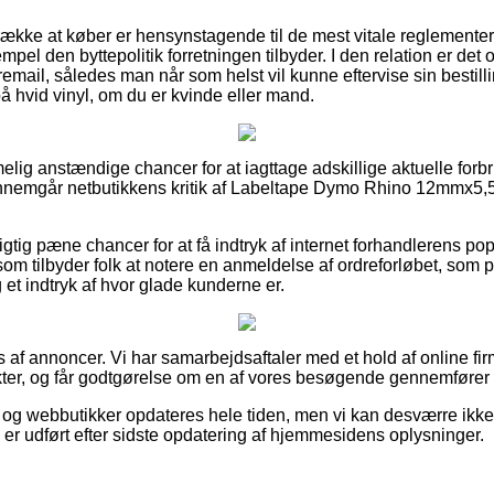
trække at køber er hensynstagende til de mest vitale reglemente
pel den byttepolitik forretningen tilbyder. I den relation er det 
remail, således man når som helst vil kunne eftervise sin bestil
hvid vinyl, om du er kvinde eller mand.
elig anstændige chancer for at iagttage adskillige aktuelle forb
gennemgår netbutikkens kritik af Labeltape Dymo Rhino 12mmx5,5m
 rigtig pæne chancer for at få indtryk af internet forhandlerens po
som tilbyder folk at notere en anmeldelse af ordreforløbet, s
 et indtryk af hvor glade kunderne er.
f annoncer. Vi har samarbejdsaftaler med et hold af online firma
ter, og får godtgørelse om en af vores besøgende gennemfører 
 og webbutikker opdateres hele tiden, men vi kan desværre ikk
 er udført efter sidste opdatering af hjemmesidens oplysninger.