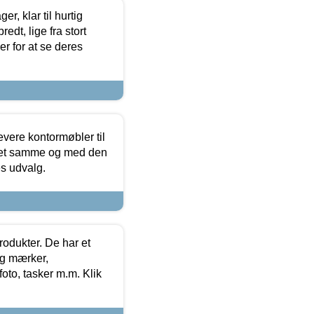
, klar til hurtig
edt, lige fra stort
er for at se deres
evere kontormøbler til
 det samme og med den
es udvalg.
rodukter. De har et
og mærker,
foto, tasker m.m. Klik