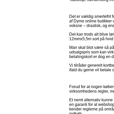
Det er vældig smertefrit 
af Dymo online butikker v
voksne – drastisk, og en
Det kan trods alt blive 
12mmx5,5m sort på hvid vi
Man skal blot være så påp
udsalgspris som kan virk
betalingskort er dog en 
Vi tilråder generelt kortb
ifald du gerne vil betale
Forud for at nogen køber 
virksomhedens regler, m
Et nemt alternativ kunne
en garanti for at webshop
kender reglerne på områd
indkøb.