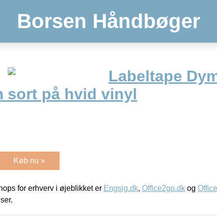
Borsen Håndbøger
Labeltape Dy
sort på hvid vinyl
Køb nu »
ps for erhverv i øjeblikket er
Engsig.dk
,
Office2go.dk
og
Offic
iser.