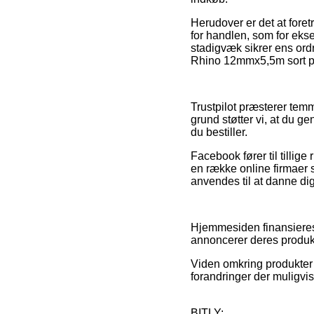
Herudover er det at fore
for handlen, som for eksem
stadigvæk sikrer ens ord
Rhino 12mmx5,5m sort på 
Trustpilot præsterer temm
grund støtter vi, at du 
du bestiller.
Facebook fører til tillige
en række online firmaer 
anvendes til at danne dig
Hjemmesiden finansieres a
annoncerer deres produk
Viden omkring produkter
forandringer der muligvis
BITLY: