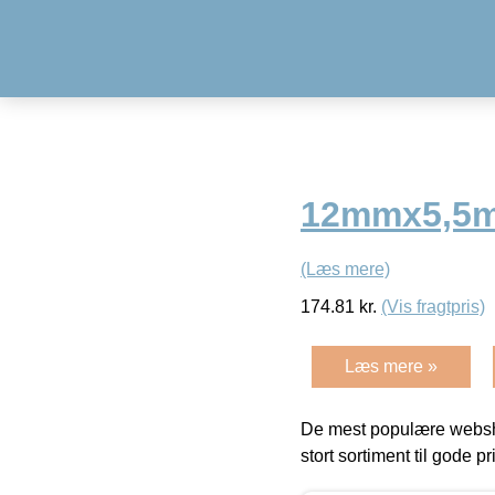
12mmx5,5m 
(Læs mere)
174.81
kr.
(Vis fragtpris)
Læs mere »
De mest populære websho
stort sortiment til gode pr