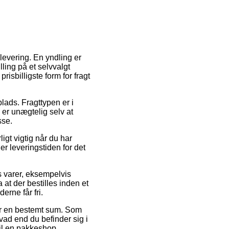
 levering. En yndling er
ling på et selvvalgt
isbilligste form for fragt
lads. Fragttypen er i
 er unægtelig selv at
sse.
igt vigtig når du har
er leveringstiden for det
s varer, eksempelvis
at der bestilles inden et
erne får fri.
or en bestemt sum. Som
vad end du befinder sig i
til en pakkeshop.