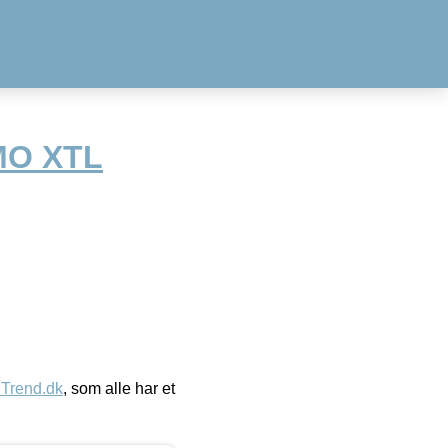
MO XTL
eTrend.dk
, som alle har et