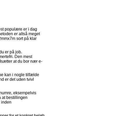
est populære er i dag
metoden er altså meget
12mmx7m sort på klar
du er på job.
mertefri. Den mest
udsætter at du bor nær e-
e kan i nogle tilfælde
d er det uden tvivl
renumre, eksempelvis
at bestillingen
t inden
pper for et konkret beløb.