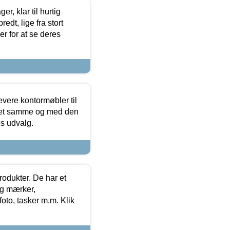
, klar til hurtig
edt, lige fra stort
er for at se deres
evere kontormøbler til
 det samme og med den
es udvalg.
rodukter. De har et
og mærker,
foto, tasker m.m. Klik