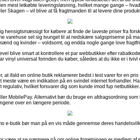
n mest letkøbte leveringsløsning, hvilket mange gange – hva
r Skagen – vil blive at få fragtmanden til at levere dine produk
ig hensigtsmæssigt for købere at finde de laveste priser fra forsk
 varehuse set sig tvunget til at nedskære salgspriserne på ma
il mænd og kvinder – voldsomt, og endda nogle gange love fragtfri
gevel blive smart at kontrollere et par webbutikker efter rabatk
 vinyl universal forinden du køber, således at du ikke er i tviv
at ifald en online butik reklamerer bedst i test varer for en pris 
det meste være en indikation på en svindel internet forhandler. H
t regulativ, hvilket forsvarer dig som kunde imod fup netbutikker.
eller MobilePay. Alternativt bør du bruge en afdragsordning som f.e
pengene over en længere periode.
Dymo e-butik bør man på en vis måde gennemse deres handelsvilkå
r være at se nærmere på om online forretningen er medlem af e-