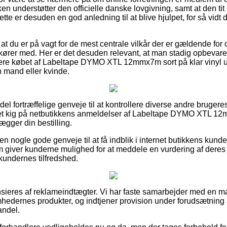
en understøtter den officielle danske lovgivning, samt at den tit
ette er desuden en god anledning til at blive hjulpet, for så vidt d
r at du er på vagt for de mest centrale vilkår der er gældende for
kører med. Her er det desuden relevant, at man stadig opbevare
re købet af Labeltape DYMO XTL 12mmx7m sort på klar vinyl 
n mand eller kvinde.
 del fortræffelige genveje til at kontrollere diverse andre bruger
r et kig på netbutikkens anmeldelser af Labeltape DYMO XTL 12m
lægger din bestilling.
 nogle gode genveje til at få indblik i internet butikkens kunde
 giver kunderne mulighed for at meddele en vurdering af deres 
kundernes tilfredshed.
ieres af reklameindtægter. Vi har faste samarbejder med en m
omhedernes produkter, og indtjener provision under forudsætning
andel.