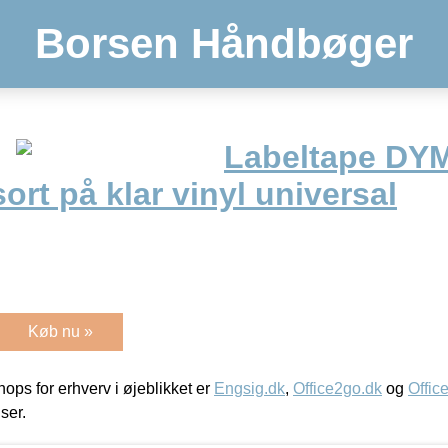
Borsen Håndbøger
Labeltape DY
t på klar vinyl universal
Køb nu »
ps for erhverv i øjeblikket er
Engsig.dk
,
Office2go.dk
og
Offic
iser.