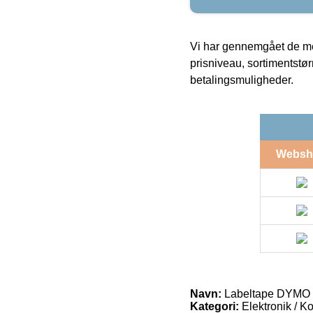
Vi har gennemgået de mes
prisniveau, sortimentstø
betalingsmuligheder.
Websh
Navn:
Labeltape DYMO X
Kategori:
Elektronik / K