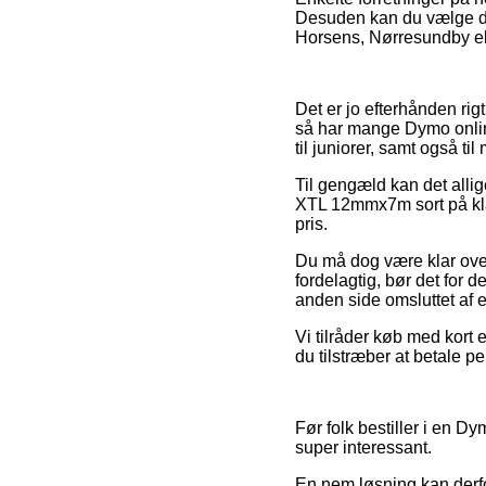
Desuden kan du vælge de
Horsens, Nørresundby elle
Det er jo efterhånden rigt
så har mange Dymo online
til juniorer, samt også t
Til gengæld kan det alli
XTL 12mmx7m sort på klar
pris.
Du må dog være klar over, 
fordelagtig, bør det for 
anden side omsluttet af e
Vi tilråder køb med kort 
du tilstræber at betale 
Før folk bestiller i en 
super interessant.
En nem løsning kan derfo