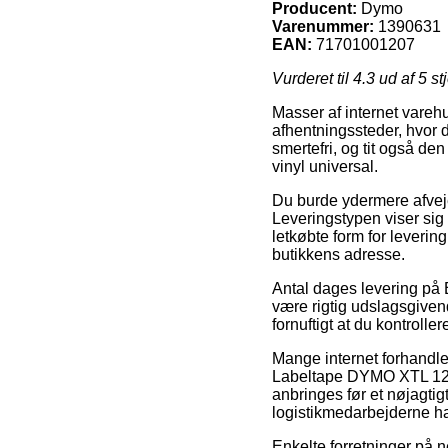
Producent:
Dymo
Varenummer:
1390631
EAN:
71701001207
Vurderet til
4.3
ud af 5 st
Masser af internet varehu
afhentningssteder, hvor 
smertefri, og tit også d
vinyl universal.
Du burde ydermere afveje 
Leveringstypen viser sig 
letkøbte form for levering
butikkens adresse.
Antal dages levering på 
være rigtig udslagsgiven
fornuftigt at du kontroll
Mange internet forhandle
Labeltape DYMO XTL 12mmx
anbringes før et nøjagtig
logistikmedarbejderne har
Enkelte forretninger på n