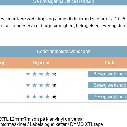
Se udvalget på OfficeTrend.dk
t populære webshops og anmeldt dem med stjerner fra 1 til 5 ud
rrelse, kundeservice, brugervenlighed, betingelser, leveringsfor
Bedst anmeldte webshops
op
Stjerner
Link
Besøg webshop
Besøg webshop
Besøg webshop
TL 12mmx7m sort på klar vinyl universal
ontormaskiner / Labels og etiketter / DYMO XTL tape