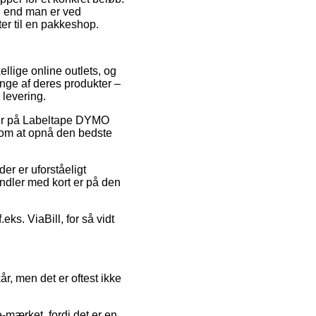
d end man er ved
ter til en pakkeshop.
ellige online outlets, og
nge af deres produkter –
 levering.
oder på Labeltape DYMO
l om at opnå den bedste
der er uforståeligt
andler med kort er på den
ks. ViaBill, for så vidt
r, men det er oftest ikke
mærket, fordi det er en