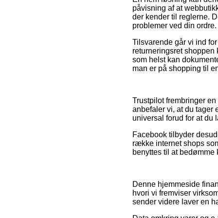
påvisning af at webbutikk
der kender til reglerne. D
problemer ved din ordre.
Tilsvarende går vi ind fo
returneringsret shoppen 
som helst kan dokumente
man er på shopping til e
Trustpilot frembringer en
anbefaler vi, at du tage
universal forud for at du 
Facebook tilbyder desuden
række internet shops som
benyttes til at bedømme 
Denne hjemmeside finans
hvori vi fremviser virks
sender videre laver en h