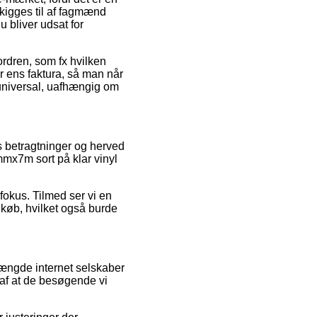
 kigges til af fagmænd
u bliver udsat for
 ordren, som fx hvilken
r ens faktura, så man når
universal, uafhængig om
es betragtninger og herved
mx7m sort på klar vinyl
fokus. Tilmed ser vi en
køb, hvilket også burde
ængde internet selskaber
 af at de besøgende vi