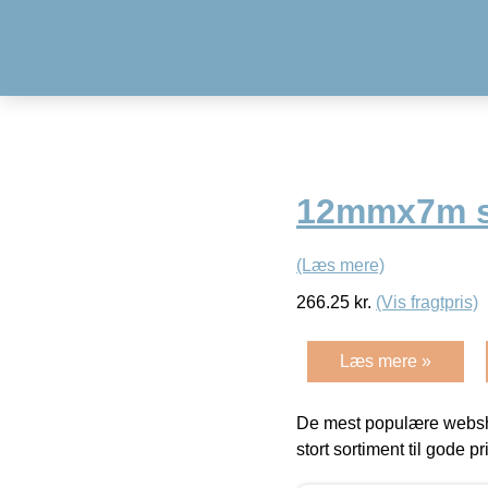
12mmx7m sor
(Læs mere)
266.25
kr.
(Vis fragtpris)
Læs mere »
De mest populære websho
stort sortiment til gode pr