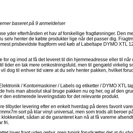
jerner baseret på
9
anmeldelser
se yder efterhånden et hav af forskellige fragtløsninger. Den m
du selv henter de købte produkter lige når det passer dig. Fragt
en mest prisbevidste fragtform ved køb af Labeltape DYMO XTL 
for og imod at få det leveret til din hjemmeadresse eller til når 
til tider en tak mere omkostningsfuld, men til gengæld virkelig s
 vil dog til enhver tid være at du selv henter pakken, hvilket for
Elektronik / Kontormaskiner / Labels og etiketter / DYMO XTL tap
de hvis man absolut skal bruge pakken nu og her, og af den grun
erer den estimerede leveringsdato for det relevante produkt.
re tilbyder levering efter en enkelt hverdag på deres favorit va
7m sort på klar vinyl universal, men som trods alt beroer på 
t klokkeslæt, sådan at de garanteret kan nå at få varerne afsend
 fri.
ettet lover fragt uden gebyr, men typisk forudsætter det at du sho