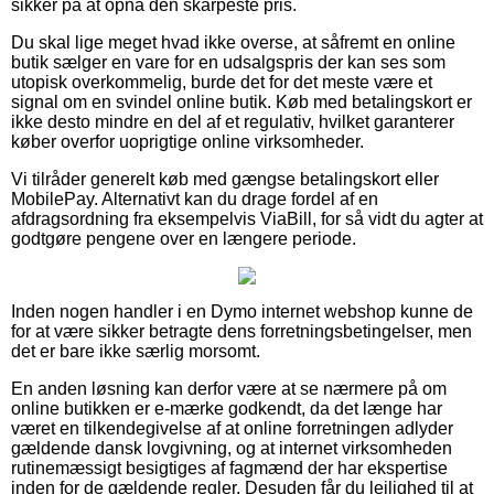
sikker på at opnå den skarpeste pris.
Du skal lige meget hvad ikke overse, at såfremt en online
butik sælger en vare for en udsalgspris der kan ses som
utopisk overkommelig, burde det for det meste være et
signal om en svindel online butik. Køb med betalingskort er
ikke desto mindre en del af et regulativ, hvilket garanterer
køber overfor uoprigtige online virksomheder.
Vi tilråder generelt køb med gængse betalingskort eller
MobilePay. Alternativt kan du drage fordel af en
afdragsordning fra eksempelvis ViaBill, for så vidt du agter at
godtgøre pengene over en længere periode.
Inden nogen handler i en Dymo internet webshop kunne de
for at være sikker betragte dens forretningsbetingelser, men
det er bare ikke særlig morsomt.
En anden løsning kan derfor være at se nærmere på om
online butikken er e-mærke godkendt, da det længe har
været en tilkendegivelse af at online forretningen adlyder
gældende dansk lovgivning, og at internet virksomheden
rutinemæssigt besigtiges af fagmænd der har ekspertise
inden for de gældende regler. Desuden får du lejlighed til at