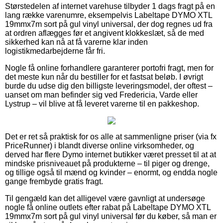
Størstedelen af internet varehuse tilbyder 1 dags fragt på en
lang række varenumre, eksempelvis Labeltape DYMO XTL
19mmx7m sort på gul vinyl universal, der dog regnes ud fra
at ordren aflægges før et angivent klokkeslæt, så de med
sikkerhed kan nå at få varerne klar inden
logistikmedarbejderne får fri.
Nogle få online forhandlere garanterer portofri fragt, men for
det meste kun når du bestiller for et fastsat beløb. I øvrigt
burde du udse dig den billigste leveringsmodel, der oftest –
uanset om man befinder sig ved Fredericia, Varde eller
Lystrup – vil blive at få leveret varerne til en pakkeshop.
Det er ret så praktisk for os alle at sammenligne priser (via fx
PriceRunner) i blandt diverse online virksomheder, og
derved har flere Dymo internet butikker været presset til at at
mindske prisniveauet på produkterne – til piger og drenge,
og tillige også til mænd og kvinder – enormt, og endda nogle
gange frembyde gratis fragt.
Til gengæld kan det alligevel være gavnligt at undersøge
nogle få online outlets efter rabat på Labeltape DYMO XTL
19mmx7m sort på gul vinyl universal før du køber, så man er