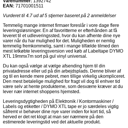
Varenummer:
1392742
EAN:
71701001511
Vurderet til
4.7
ud af 5 stjerner baseret på
2
anmeldelser
Temmelig mange internet firmaer foreslår i vore dage flere
leveringsløsninger. En af favoritterne er efterhånden at få
leveret til et udleveringssted, hvor du kan afhente dine nye
varer når du har mulighed for det. Muligheden er nemlig
temmelig fremkommelig, samt i mange tilfælde tilmed den
mest letkøbte leveringsversion ved køb af Labeltape DYMO
XTL 19mmx7m sort på gul vinyl universal.
Du kan også vælge at vælge afsending hjem til din
privatadresse eller ud på din arbejdsplads. Denne bliver af
og til en kende mere pebret, men tillige virkelig ukompliceret.
Den mest betalelige mulighed for fragt vil dog til enhver tid
være selv at hente produkterne, som desværre kræver at du
lever nær internet shoppens hjemsted.
Leveringsdygtigheden på Elektronik / Kontormaskiner /
Labels og etiketter / DYMO XTL tape er jo særdeles vigtig
såfremt vi behøver dine nye varer inden for kort tid, så
herved er det ret klogt at man ser nærmere på den
estimerede leveringstid ved det aktuelle produkt.