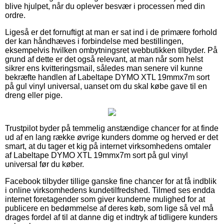
blive hjulpet, når du oplever besvær i processen med din
ordre.
Ligeså er det fornuftigt at man er sat ind i de primære forhold
der kan håndhæves i forbindelse med bestillingen,
eksempelvis hvilken ombytningsret webbutikken tilbyder. På
grund af dette er det også relevant, at man når som helst
sikrer ens kvitteringsmail, således man senere vil kunne
bekræfte handlen af Labeltape DYMO XTL 19mmx7m sort
på gul vinyl universal, uanset om du skal købe gave til en
dreng eller pige.
Trustpilot byder på temmelig anstændige chancer for at finde
ud af en lang række øvrige kunders domme og herved er det
smart, at du tager et kig på internet virksomhedens omtaler
af Labeltape DYMO XTL 19mmx7m sort på gul vinyl
universal før du køber.
Facebook tilbyder tillige ganske fine chancer for at få indblik
i online virksomhedens kundetilfredshed. Tilmed ses endda
internet foretagender som giver kunderne mulighed for at
publicere en bedømmelse af deres køb, som lige så vel må
drages fordel af til at danne dig et indtryk af tidligere kunders