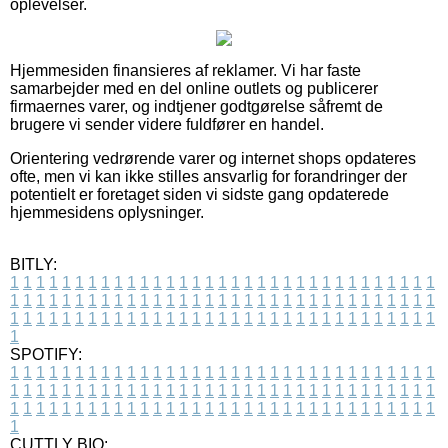
oplevelser.
Hjemmesiden finansieres af reklamer. Vi har faste
samarbejder med en del online outlets og publicerer
firmaernes varer, og indtjener godtgørelse såfremt de
brugere vi sender videre fuldfører en handel.
Orientering vedrørende varer og internet shops opdateres
ofte, men vi kan ikke stilles ansvarlig for forandringer der
potentielt er foretaget siden vi sidste gang opdaterede
hjemmesidens oplysninger.
BITLY:
1
1
1
1
1
1
1
1
1
1
1
1
1
1
1
1
1
1
1
1
1
1
1
1
1
1
1
1
1
1
1
1
1
1
1
1
1
1
1
1
1
1
1
1
1
1
1
1
1
1
1
1
1
1
1
1
1
1
1
1
1
1
1
1
1
1
1
1
1
1
1
1
1
1
1
1
1
1
1
1
1
1
1
1
1
1
1
1
1
1
1
1
1
1
1
1
1
1
1
1
SPOTIFY:
1
1
1
1
1
1
1
1
1
1
1
1
1
1
1
1
1
1
1
1
1
1
1
1
1
1
1
1
1
1
1
1
1
1
1
1
1
1
1
1
1
1
1
1
1
1
1
1
1
1
1
1
1
1
1
1
1
1
1
1
1
1
1
1
1
1
1
1
1
1
1
1
1
1
1
1
1
1
1
1
1
1
1
1
1
1
1
1
1
1
1
1
1
1
1
1
1
1
1
1
CUTTLY BIO: