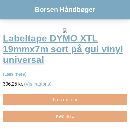
Borsen Håndbøger
Labeltape DYMO XTL
19mmx7m sort på gul vinyl
universal
(Læs mere)
306.25
kr.
(Vis fragtpris)
Læs mere »
Køb nu »