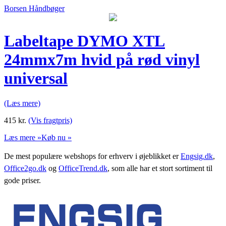
Borsen Håndbøger
Labeltape DYMO XTL
24mmx7m hvid på rød vinyl
universal
(Læs mere)
415
kr.
(Vis fragtpris)
Læs mere »
Køb nu »
De mest populære webshops for erhverv i øjeblikket er
Engsig.dk
,
Office2go.dk
og
OfficeTrend.dk
, som alle har et stort sortiment til
gode priser.