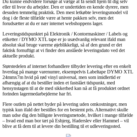
Du kunne endvidere forsøge at vælge at få sendt hjem til dig selv
eller til hvor du arbejder. Den er undertiden en kende dyrere, men
desuden temmelig praktisk. Den mest letkøbte leveringsmodel vil
dog i de fleste tilfælde være at hente pakken selv, men det
forudsætter at du er nær internet webshoppens lager.
Leveringstidspunktet på Elektronik / Kontormaskiner / Labels og
etiketter / DYMO XTL tape er jo usædvanlig relevant ifald man
absolut skal bruge varerne øjeblikkeligt, så af den grund er det
faktisk fornuftigt at vi finder den anslåede leveringsdato ved det
aktuelle produkt.
Størstedelen af internet forhandlere tilbyder levering efter en enkelt
hverdag på mange varenumre, eksempelvis Labeltape DYMO XTL
24mmx7m hvid på rød vinyl universal, men som imidlertid er
afhængig af at du bestiller inden et fastslået tidspunkt, med
hensynstagen til at de med sikkerhed kan nå at få produktet ordnet
forinden lagermedarbejderne har fri.
Flere outlets på nettet byder på levering uden omkostninger, men
typisk kun ifald der bestilles for en bestemt pris. Alternativt skulle
man udse dig den billigste leveringsmetode, hvilket i mange tilfælde
– hvad end man bor tæt på Esbjerg, Haderslev eller Hammel – vil
blive at få dem til at levere din bestilling til et udleveringssted.