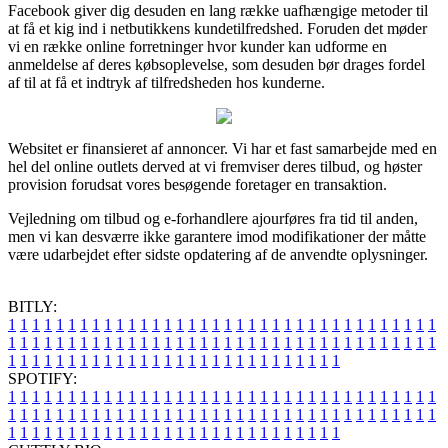
Facebook giver dig desuden en lang række uafhængige metoder til
at få et kig ind i netbutikkens kundetilfredshed. Foruden det møder
vi en række online forretninger hvor kunder kan udforme en
anmeldelse af deres købsoplevelse, som desuden bør drages fordel
af til at få et indtryk af tilfredsheden hos kunderne.
Websitet er finansieret af annoncer. Vi har et fast samarbejde med en
hel del online outlets derved at vi fremviser deres tilbud, og høster
provision forudsat vores besøgende foretager en transaktion.
Vejledning om tilbud og e-forhandlere ajourføres fra tid til anden,
men vi kan desværre ikke garantere imod modifikationer der måtte
være udarbejdet efter sidste opdatering af de anvendte oplysninger.
BITLY:
1
1
1
1
1
1
1
1
1
1
1
1
1
1
1
1
1
1
1
1
1
1
1
1
1
1
1
1
1
1
1
1
1
1
1
1
1
1
1
1
1
1
1
1
1
1
1
1
1
1
1
1
1
1
1
1
1
1
1
1
1
1
1
1
1
1
1
1
1
1
1
1
1
1
1
1
1
1
1
1
1
1
1
1
1
1
1
1
1
1
1
1
1
1
1
1
1
1
1
1
SPOTIFY:
1
1
1
1
1
1
1
1
1
1
1
1
1
1
1
1
1
1
1
1
1
1
1
1
1
1
1
1
1
1
1
1
1
1
1
1
1
1
1
1
1
1
1
1
1
1
1
1
1
1
1
1
1
1
1
1
1
1
1
1
1
1
1
1
1
1
1
1
1
1
1
1
1
1
1
1
1
1
1
1
1
1
1
1
1
1
1
1
1
1
1
1
1
1
1
1
1
1
1
1