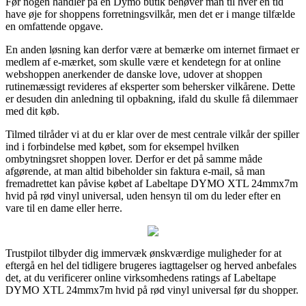
Før nogen handler på en Dymo butik behøver man til hver en tid
have øje for shoppens forretningsvilkår, men det er i mange tilfælde
en omfattende opgave.
En anden løsning kan derfor være at bemærke om internet firmaet er
medlem af e-mærket, som skulle være et kendetegn for at online
webshoppen anerkender de danske love, udover at shoppen
rutinemæssigt revideres af eksperter som behersker vilkårene. Dette
er desuden din anledning til opbakning, ifald du skulle få dilemmaer
med dit køb.
Tilmed tilråder vi at du er klar over de mest centrale vilkår der spiller
ind i forbindelse med købet, som for eksempel hvilken
ombytningsret shoppen lover. Derfor er det på samme måde
afgørende, at man altid bibeholder sin faktura e-mail, så man
fremadrettet kan påvise købet af Labeltape DYMO XTL 24mmx7m
hvid på rød vinyl universal, uden hensyn til om du leder efter en
vare til en dame eller herre.
Trustpilot tilbyder dig immervæk ønskværdige muligheder for at
eftergå en hel del tidligere brugeres iagttagelser og herved anbefales
det, at du verificerer online virksomhedens ratings af Labeltape
DYMO XTL 24mmx7m hvid på rød vinyl universal før du shopper.