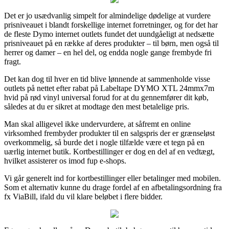
Det er jo usædvanlig simpelt for almindelige dødelige at vurdere
prisniveauet i blandt forskellige internet forretninger, og for det har
de fleste Dymo internet outlets fundet det uundgåeligt at nedsætte
prisniveauet på en række af deres produkter – til børn, men også til
herrer og damer – en hel del, og endda nogle gange frembyde fri
fragt.
Det kan dog til hver en tid blive lønnende at sammenholde visse
outlets på nettet efter rabat på Labeltape DYMO XTL 24mmx7m
hvid på rød vinyl universal forud for at du gennemfører dit køb,
således at du er sikret at modtage den mest betalelige pris.
Man skal alligevel ikke undervurdere, at såfremt en online
virksomhed frembyder produkter til en salgspris der er grænseløst
overkommelig, så burde det i nogle tilfælde være et tegn på en
uærlig internet butik. Kortbestillinger er dog en del af en vedtægt,
hvilket assisterer os imod fup e-shops.
Vi går generelt ind for kortbestillinger eller betalinger med mobilen.
Som et alternativ kunne du drage fordel af en afbetalingsordning fra
fx ViaBill, ifald du vil klare beløbet i flere bidder.