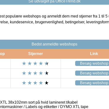
Se udvalget på OfficeTrend.dk
t populære webshops og anmeldt dem med stjerner fra 1 til 5 ud
rrelse, kundeservice, brugervenlighed, betingelser, leveringsfor
Bedst anmeldte webshops
op
Stjerner
Link
Besøg webshop
Besøg webshop
Besøg webshop
TL 38x102mm sort på hvid lamineret t/kabel
ontormaskiner / Labels og etiketter / DYMO XTL tape