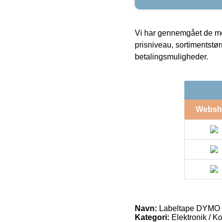
Vi har gennemgået de mes
prisniveau, sortimentstø
betalingsmuligheder.
Websh
Navn:
Labeltape DYMO X
Kategori:
Elektronik / K