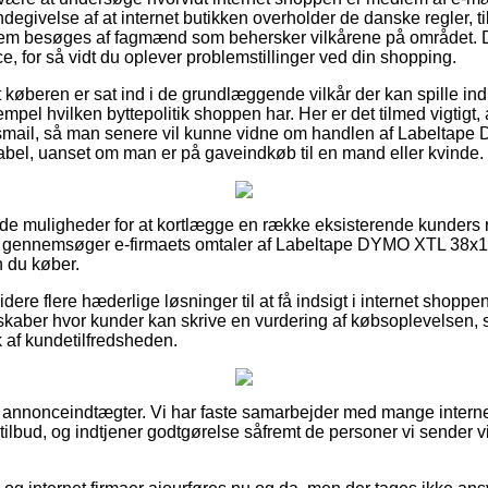
degivelse af at internet butikken overholder de danske regler, til
lem besøges af fagmænd som behersker vilkårene på området. De
ce, for så vidt du oplever problemstillinger ved din shopping.
 køberen er sat ind i de grundlæggende vilkår der kan spille ind
mpel hvilken byttepolitik shoppen har. Her er det tilmed vigtigt, 
gsmail, så man senere vil kunne vidne om handlen af Labelt
/kabel, uanset om man er på gaveindkøb til en mand eller kvinde.
gode muligheder for at kortlægge en række eksisterende kunders r
t du gennemsøger e-firmaets omtaler af Labeltape DYMO XTL 38x
n du køber.
ere flere hæderlige løsninger til at få indsigt i internet shop
selskaber hvor kunder kan skrive en vurdering af købsoplevelsen
ryk af kundetilfredsheden.
f annonceindtægter. Vi har faste samarbejder med mange interne
tilbud, og indtjener godtgørelse såfremt de personer vi sender v