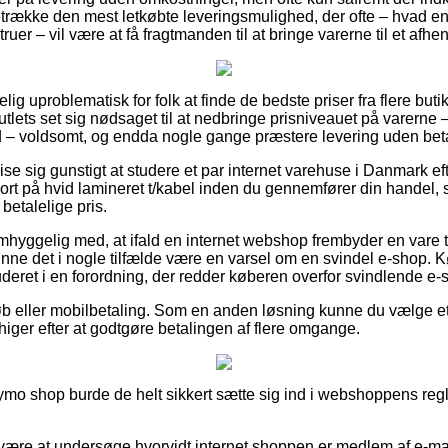
etrække den mest letkøbte leveringsmulighed, der ofte – hvad end
ruer – vil være at få fragtmanden til at bringe varerne til et afhe
g uproblematisk for folk at finde de bedste priser fra flere butik
utlets set sig nødsaget til at nedbringe prisniveauet på varerne –
 – voldsomt, og endda nogle gange præstere levering uden beta
se sig gunstigt at studere et par internet varehuse i Danmark e
på hvid lamineret t/kabel inden du gennemfører din handel, s
betalelige pris.
mhyggelig med, at ifald en internet webshop frembyder en vare t
kunne det i nogle tilfælde være en varsel om en svindel e-shop
uderet i en forordning, der redder køberen overfor svindlende e-
køb eller mobilbetaling. Som en anden løsning kunne du vælge et 
u higer efter at godtgøre betalingen af flere omgange.
ymo shop burde de helt sikkert sætte sig ind i webshoppens regle
ære at undersøge hvorvidt internet shoppen er medlem af e-mæ