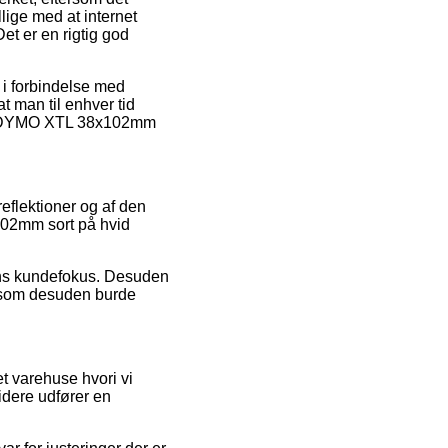
lige med at internet
t er en rigtig god
 i forbindelse med
at man til enhver tid
ape DYMO XTL 38x102mm
eflektioner og af den
102mm sort på hvid
pens kundefokus. Desuden
, som desuden burde
t varehuse hvori vi
idere udfører en