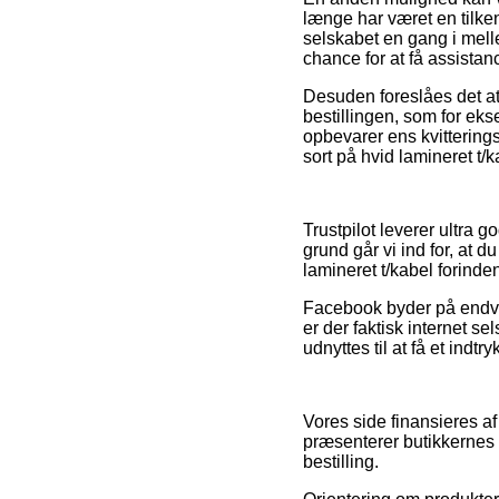
længe har været en tilken
selskabet en gang i mel
chance for at få assistan
Desuden foreslåes det at
bestillingen, som for ekse
opbevarer ens kvitterin
sort på hvid lamineret t
Trustpilot leverer ultra 
grund går vi ind for, a
lamineret t/kabel forinde
Facebook byder på endvid
er der faktisk internet 
udnyttes til at få et indt
Vores side finansieres a
præsenterer butikkernes 
bestilling.