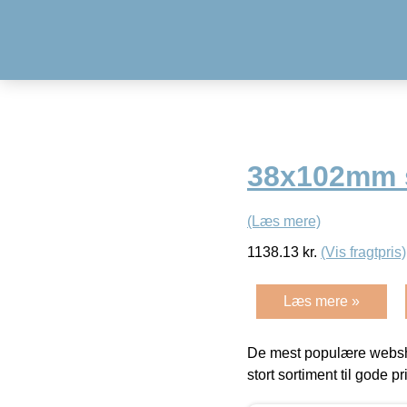
38x102mm so
(Læs mere)
1138.13
kr.
(Vis fragtpris)
Læs mere »
De mest populære websho
stort sortiment til gode pr