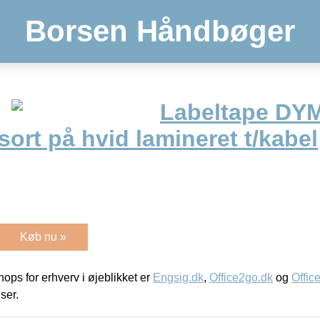
Borsen Håndbøger
Labeltape DY
rt på hvid lamineret t/kabel
Køb nu »
ps for erhverv i øjeblikket er
Engsig.dk
,
Office2go.dk
og
Offic
iser.