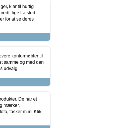
, klar til hurtig
edt, lige fra stort
er for at se deres
evere kontormøbler til
 det samme og med den
es udvalg.
rodukter. De har et
og mærker,
foto, tasker m.m. Klik