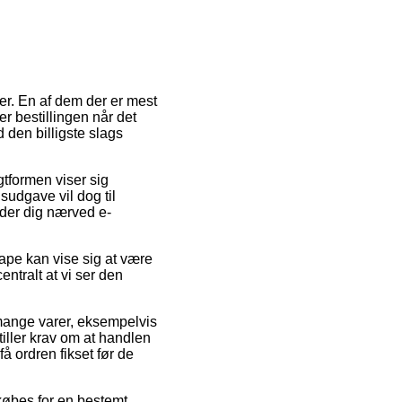
er. En af dem der er mest
er bestillingen når det
 den billigste slags
gtformen viser sig
sudgave vil dog til
inder dig nærved e-
ape kan vise sig at være
ntralt at vi ser den
 mange varer, eksempelvis
ller krav om at handlen
å ordren fikset før de
købes for en bestemt