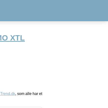
MO XTL
eTrend.dk
, som alle har et