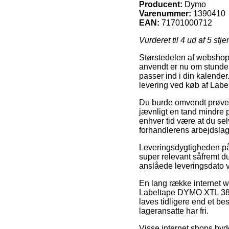
Producent:
Dymo
Varenummer:
1390410
EAN:
71701000712
Vurderet til
4
ud af 5 stje
Størstedelen af webshops
anvendt er nu om stunder a
passer ind i din kalender
levering ved køb af Lab
Du burde omvendt prøve at
jævnligt en tand mindre p
enhver tid være at du sel
forhandlerens arbejdslag
Leveringsdygtigheden på 
super relevant såfremt du
anslåede leveringsdato
En lang række internet w
Labeltape DYMO XTL 38x10
laves tidligere end et be
lageransatte har fri.
Visse internet shops byd