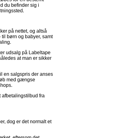
 du befinder sig i
ntningssted.
ker på nettet, og altså
 til børn og babyer, samt
ling.
fter udsalg på Labeltape
åledes at man er sikker
il en salgspris der anses
. Køb med gængse
shops.
afbetalingstilbud fra
r, dog er det normalt et
rket, eftersom det