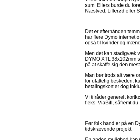
sum. Ellers burde du for
Næstved, Lillerød eller St
Det er efterhånden temmeli
har flere Dymo internet o
også til kvinder og mænd
Men det kan stadigvæk vi
DYMO XTL 38x102mm sort 
på at skaffe sig den mest 
Man bør trods alt være o
for ufattelig beskeden, 
betalingskort er dog inkl
Vi tilråder generelt kort
f.eks. ViaBill, såfremt d
Før folk handler på en D
tidskrævende projekt.
En anden mulighed kan v