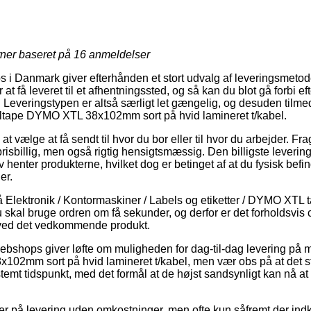
rner baseret på
16
anmeldelser
 i Danmark giver efterhånden et stort udvalg af leveringsmetod
t få leveret til et afhentningssted, og så kan du blot gå forbi eft
. Leveringstypen er altså særligt let gængelig, og desuden tilmed
eltape DYMO XTL 38x102mm sort på hvid lamineret t/kabel.
 vælge at få sendt til hvor du bor eller til hvor du arbejder. Fra
risbillig, men også rigtig hensigtsmæssig. Den billigste levering
v henter produkterne, hvilket dog er betinget af at du fysisk bef
er.
Elektronik / Kontormaskiner / Labels og etiketter / DYMO XTL t
 skal bruge ordren om få sekunder, og derfor er det forholdsvis ce
 ved det vedkommende produkt.
ebshops giver løfte om muligheden for dag-til-dag levering på
2mm sort på hvid lamineret t/kabel, men vær obs på at det sti
stemt tidspunkt, med det formål at de højst sandsynligt kan nå at f
er på levering uden omkostninger, men ofte kun såfremt der ind