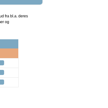
 fra bl.a. deres
mer og