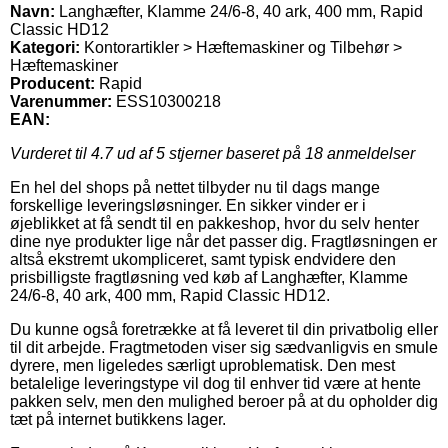
Navn:
Langhæfter, Klamme 24/6-8, 40 ark, 400 mm, Rapid
Classic HD12
Kategori:
Kontorartikler > Hæftemaskiner og Tilbehør >
Hæftemaskiner
Producent:
Rapid
Varenummer:
ESS10300218
EAN:
Vurderet til
4.7
ud af 5 stjerner baseret på
18
anmeldelser
En hel del shops på nettet tilbyder nu til dags mange
forskellige leveringsløsninger. En sikker vinder er i
øjeblikket at få sendt til en pakkeshop, hvor du selv henter
dine nye produkter lige når det passer dig. Fragtløsningen er
altså ekstremt ukompliceret, samt typisk endvidere den
prisbilligste fragtløsning ved køb af Langhæfter, Klamme
24/6-8, 40 ark, 400 mm, Rapid Classic HD12.
Du kunne også foretrække at få leveret til din privatbolig eller
til dit arbejde. Fragtmetoden viser sig sædvanligvis en smule
dyrere, men ligeledes særligt uproblematisk. Den mest
betalelige leveringstype vil dog til enhver tid være at hente
pakken selv, men den mulighed beroer på at du opholder dig
tæt på internet butikkens lager.