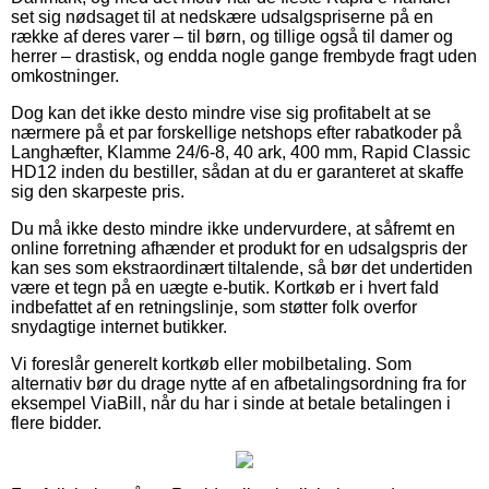
set sig nødsaget til at nedskære udsalgspriserne på en
række af deres varer – til børn, og tillige også til damer og
herrer – drastisk, og endda nogle gange frembyde fragt uden
omkostninger.
Dog kan det ikke desto mindre vise sig profitabelt at se
nærmere på et par forskellige netshops efter rabatkoder på
Langhæfter, Klamme 24/6-8, 40 ark, 400 mm, Rapid Classic
HD12 inden du bestiller, sådan at du er garanteret at skaffe
sig den skarpeste pris.
Du må ikke desto mindre ikke undervurdere, at såfremt en
online forretning afhænder et produkt for en udsalgspris der
kan ses som ekstraordinært tiltalende, så bør det undertiden
være et tegn på en uægte e-butik. Kortkøb er i hvert fald
indbefattet af en retningslinje, som støtter folk overfor
snydagtige internet butikker.
Vi foreslår generelt kortkøb eller mobilbetaling. Som
alternativ bør du drage nytte af en afbetalingsordning fra for
eksempel ViaBill, når du har i sinde at betale betalingen i
flere bidder.