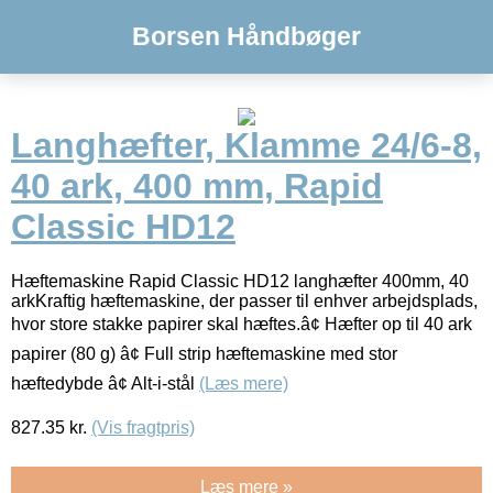
Borsen Håndbøger
Langhæfter, Klamme 24/6-8,
40 ark, 400 mm, Rapid
Classic HD12
Hæftemaskine Rapid Classic HD12 langhæfter 400mm, 40
arkKraftig hæftemaskine, der passer til enhver arbejdsplads,
hvor store stakke papirer skal hæftes.â¢ Hæfter op til 40 ark
papirer (80 g) â¢ Full strip hæftemaskine med stor
hæftedybde â¢ Alt-i-stål
(Læs mere)
827.35
kr.
(Vis fragtpris)
Læs mere »