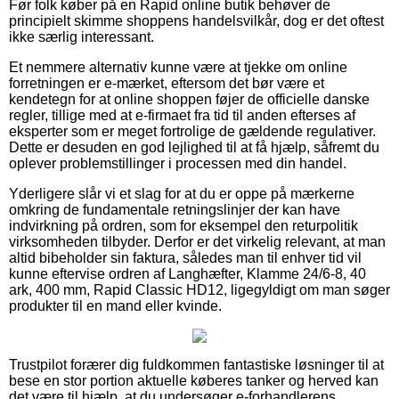
Før folk køber på en Rapid online butik behøver de
principielt skimme shoppens handelsvilkår, dog er det oftest
ikke særlig interessant.
Et nemmere alternativ kunne være at tjekke om online
forretningen er e-mærket, eftersom det bør være et
kendetegn for at online shoppen føjer de officielle danske
regler, tillige med at e-firmaet fra tid til anden efterses af
eksperter som er meget fortrolige de gældende regulativer.
Dette er desuden en god lejlighed til at få hjælp, såfremt du
oplever problemstillinger i processen med din handel.
Yderligere slår vi et slag for at du er oppe på mærkerne
omkring de fundamentale retningslinjer der kan have
indvirkning på ordren, som for eksempel den returpolitik
virksomheden tilbyder. Derfor er det virkelig relevant, at man
altid bibeholder sin faktura, således man til enhver tid vil
kunne eftervise ordren af Langhæfter, Klamme 24/6-8, 40
ark, 400 mm, Rapid Classic HD12, ligegyldigt om man søger
produkter til en mand eller kvinde.
Trustpilot forærer dig fuldkommen fantastiske løsninger til at
bese en stor portion aktuelle køberes tanker og herved kan
det være til hjælp, at du undersøger e-forhandlerens