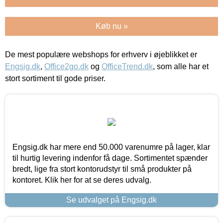
Køb nu »
De mest populære webshops for erhverv i øjeblikket er
Engsig.dk
,
Office2go.dk
og
OfficeTrend.dk
, som alle har et
stort sortiment til gode priser.
Engsig.dk har mere end 50.000 varenumre på lager, klar
til hurtig levering indenfor få dage. Sortimentet spænder
bredt, lige fra stort kontorudstyr til små produkter på
kontoret. Klik her for at se deres udvalg.
Se udvalget på Engsig.dk