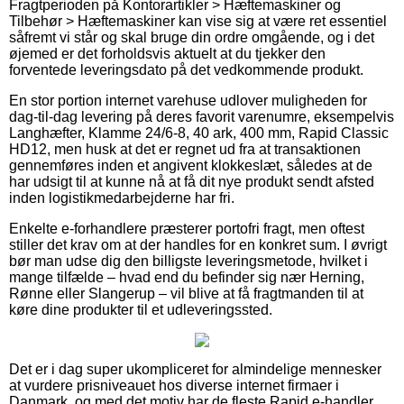
Fragtperioden på Kontorartikler > Hæftemaskiner og
Tilbehør > Hæftemaskiner kan vise sig at være ret essentiel
såfremt vi står og skal bruge din ordre omgående, og i det
øjemed er det forholdsvis aktuelt at du tjekker den
forventede leveringsdato på det vedkommende produkt.
En stor portion internet varehuse udlover muligheden for
dag-til-dag levering på deres favorit varenumre, eksempelvis
Langhæfter, Klamme 24/6-8, 40 ark, 400 mm, Rapid Classic
HD12, men husk at det er regnet ud fra at transaktionen
gennemføres inden et angivent klokkeslæt, således at de
har udsigt til at kunne nå at få dit nye produkt sendt afsted
inden logistikmedarbejderne har fri.
Enkelte e-forhandlere præsterer portofri fragt, men oftest
stiller det krav om at der handles for en konkret sum. I øvrigt
bør man udse dig den billigste leveringsmetode, hvilket i
mange tilfælde – hvad end du befinder sig nær Herning,
Rønne eller Slangerup – vil blive at få fragtmanden til at
køre dine produkter til et udleveringssted.
Det er i dag super ukompliceret for almindelige mennesker
at vurdere prisniveauet hos diverse internet firmaer i
Danmark, og med det motiv har de fleste Rapid e-handler