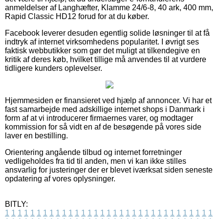
anmeldelser af Langhæfter, Klamme 24/6-8, 40 ark, 400 mm,
Rapid Classic HD12 forud for at du køber.
Facebook leverer desuden egentlig solide løsninger til at få
indtryk af internet virksomhedens popularitet. I øvrigt ses
faktisk webbutikker som gør det muligt at tilkendegive en
kritik af deres køb, hvilket tillige må anvendes til at vurdere
tidligere kunders oplevelser.
Hjemmesiden er finansieret ved hjælp af annoncer. Vi har et
fast samarbejde med adskillige internet shops i Danmark i
form af at vi introducerer firmaernes varer, og modtager
kommission for så vidt en af de besøgende på vores side
laver en bestilling.
Orientering angående tilbud og internet forretninger
vedligeholdes fra tid til anden, men vi kan ikke stilles
ansvarlig for justeringer der er blevet iværksat siden seneste
opdatering af vores oplysninger.
BITLY:
1
1
1
1
1
1
1
1
1
1
1
1
1
1
1
1
1
1
1
1
1
1
1
1
1
1
1
1
1
1
1
1
1