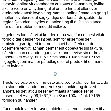
hvorvidt online virksomheden er støttet af e-mærket, hvilket
skulle være en antydning af at online firmaet efterlever
gældende dansk lovgivning, samt at online firmaet en gang i
mellem evalueres af sagkyndige der forstår de gældende
regler. Desuden tilbydes du anledning til at få assistance,
når du får problemer med dit indkøb.
Ligeledes foreslår vi at kunden er på vagt for de mest vitale
forhold der gælder for købet, som for eksempel den
ombytningsrettighed internet firmaet har. Derfor er det
ydermere vigtigt, at man permanent opbevarer sin faktura,
således man en anden gang vil kunne bevise sin ordre af
Laseretiket Avery 99,1×67,7mm 8/ark 100ark/pak L7165,
ligegyldigt om man er på udkig efter et produkt til en mand
eller kvinde.
Trustpilot forærer dig i højeste grad pæne chancer for at tyde
en stor portion andre brugeres synspunkter og derved
anbefales det, at du beser e-firmaets anmeldelser af
Laseretiket Avery 99,1×67,7mm 8/ark 100ark/pak L7165
forinden du handler.
Facebook leverer for øvrigt aldeles tiltalende løsninger til at