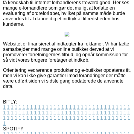
få kendskab til internet forhandlerens troværdighed. Her ses
mange e-forhandlere som gør det muligt at forfatte en
evaluering af ordreforløbet, hvilket på samme måde burde
anvendes til at danne dig et indtryk af tilfredsheden hos
kunderne.
Websitet er finansieret af indtægter fra reklamer. Vi har tætte
samarbejder med mange online butikker derved at vi
promoverer forretningernes tilbud, og opnår kommission for
så vidt vores brugere foretager et indkøb.
Orientering vedrørende produkter og e-butikker opdateres tit,
men vi kan ikke give garantier imod forandringer der måtte
være udført siden vi sidste gang opdaterede de anvendte
data.
BITLY:
1
1
1
1
1
1
1
1
1
1
1
1
1
1
1
1
1
1
1
1
1
1
1
1
1
1
1
1
1
1
1
1
1
1
1
1
1
1
1
1
1
1
1
1
1
1
1
1
1
1
1
1
1
1
1
1
1
1
1
1
1
1
1
1
1
1
1
1
1
1
1
1
1
1
1
1
1
1
1
1
1
1
1
1
1
1
1
1
1
1
1
1
1
1
1
1
1
1
1
1
SPOTIFY: