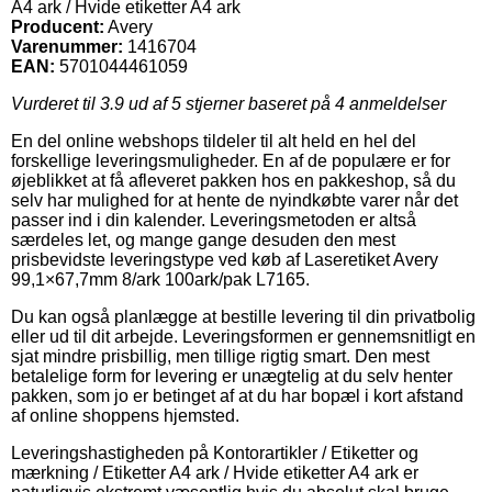
A4 ark / Hvide etiketter A4 ark
Producent:
Avery
Varenummer:
1416704
EAN:
5701044461059
Vurderet til
3.9
ud af 5 stjerner baseret på
4
anmeldelser
En del online webshops tildeler til alt held en hel del
forskellige leveringsmuligheder. En af de populære er for
øjeblikket at få afleveret pakken hos en pakkeshop, så du
selv har mulighed for at hente de nyindkøbte varer når det
passer ind i din kalender. Leveringsmetoden er altså
særdeles let, og mange gange desuden den mest
prisbevidste leveringstype ved køb af Laseretiket Avery
99,1×67,7mm 8/ark 100ark/pak L7165.
Du kan også planlægge at bestille levering til din privatbolig
eller ud til dit arbejde. Leveringsformen er gennemsnitligt en
sjat mindre prisbillig, men tillige rigtig smart. Den mest
betalelige form for levering er unægtelig at du selv henter
pakken, som jo er betinget af at du har bopæl i kort afstand
af online shoppens hjemsted.
Leveringshastigheden på Kontorartikler / Etiketter og
mærkning / Etiketter A4 ark / Hvide etiketter A4 ark er