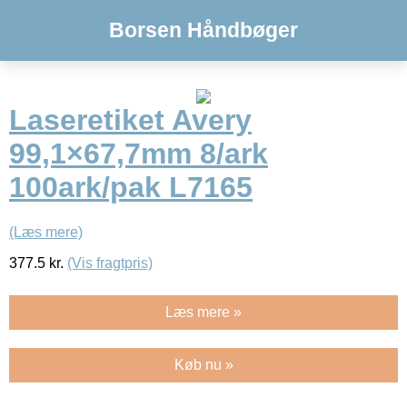
Borsen Håndbøger
Laseretiket Avery
99,1×67,7mm 8/ark
100ark/pak L7165
(Læs mere)
377.5
kr.
(Vis fragtpris)
Læs mere »
Køb nu »