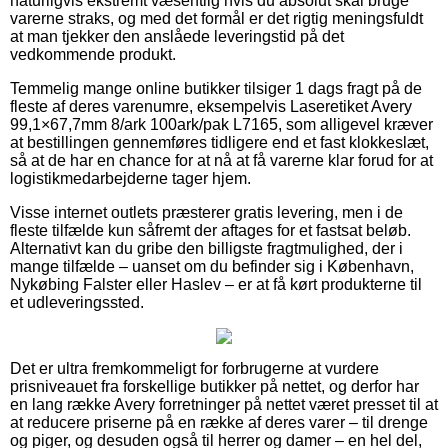
naturligvis ekstremt væsentlig hvis du absolut skal bruge
varerne straks, og med det formål er det rigtig meningsfuldt
at man tjekker den anslåede leveringstid på det
vedkommende produkt.
Temmelig mange online butikker tilsiger 1 dags fragt på de
fleste af deres varenumre, eksempelvis Laseretiket Avery
99,1×67,7mm 8/ark 100ark/pak L7165, som alligevel kræver
at bestillingen gennemføres tidligere end et fast klokkeslæt,
så at de har en chance for at nå at få varerne klar forud for at
logistikmedarbejderne tager hjem.
Visse internet outlets præsterer gratis levering, men i de
fleste tilfælde kun såfremt der aftages for et fastsat beløb.
Alternativt kan du gribe den billigste fragtmulighed, der i
mange tilfælde – uanset om du befinder sig i København,
Nykøbing Falster eller Haslev – er at få kørt produkterne til
et udleveringssted.
Det er ultra fremkommeligt for forbrugerne at vurdere
prisniveauet fra forskellige butikker på nettet, og derfor har
en lang række Avery forretninger på nettet været presset til at
at reducere priserne på en række af deres varer – til drenge
og piger, og desuden også til herrer og damer – en hel del,