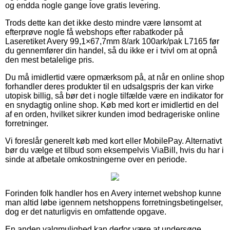
og endda nogle gange love gratis levering.
Trods dette kan det ikke desto mindre være lønsomt at
efterprøve nogle få webshops efter rabatkoder på
Laseretiket Avery 99,1×67,7mm 8/ark 100ark/pak L7165 før
du gennemfører din handel, så du ikke er i tvivl om at opnå
den mest betalelige pris.
Du må imidlertid være opmærksom på, at når en online shop
forhandler deres produkter til en udsalgspris der kan virke
utopisk billig, så bør det i nogle tilfælde være en indikator for
en snydagtig online shop. Køb med kort er imidlertid en del
af en orden, hvilket sikrer kunden imod bedrageriske online
forretninger.
Vi foreslår generelt køb med kort eller MobilePay. Alternativt
bør du vælge et tilbud som eksempelvis ViaBill, hvis du har i
sinde at afbetale omkostningerne over en periode.
Forinden folk handler hos en Avery internet webshop kunne
man altid løbe igennem netshoppens forretningsbetingelser,
dog er det naturligvis en omfattende opgave.
En anden valgmulighed kan derfor være at undersøge