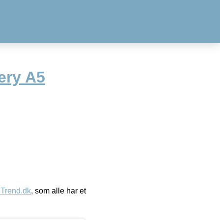
ery A5
eTrend.dk
, som alle har et