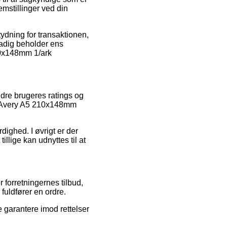
lemstillinger ved din
ydning for transaktionen,
stadig beholder ens
210x148mm 1/ark
andre brugeres ratings og
et Avery A5 210x148mm
rdighed. I øvrigt er der
illige kan udnyttes til at
forretningernes tilbud,
uldfører en ordre.
 garantere imod rettelser