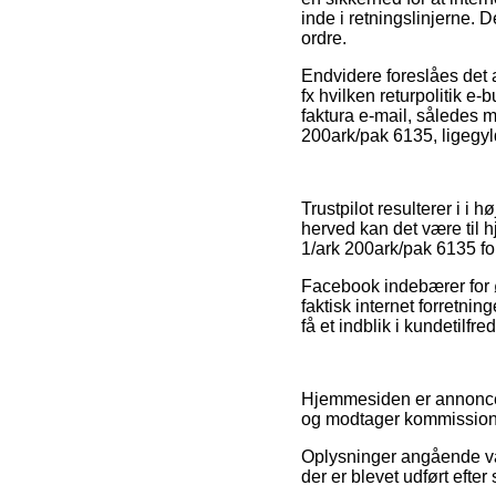
inde i retningslinjerne. D
ordre.
Endvidere foreslåes det 
fx hvilken returpolitik e-
faktura e-mail, således 
200ark/pak 6135, ligegyl
Trustpilot resulterer i i
herved kan det være til 
1/ark 200ark/pak 6135 fo
Facebook indebærer for øvr
faktisk internet forretnin
få et indblik i kundetilfr
Hjemmesiden er annoncefi
og modtager kommission u
Oplysninger angående var
der er blevet udført efte