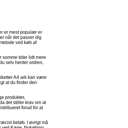
er er mest populær er
rer når det passer dig
gsmetode ved køb af
r somme tider lidt mere
 du selv henter ordren,
tiketter A4 ark kan være
gt at du finder den
ge produkter,
det stiller krav om at
stribueret forud for at
ræcist beløb. I øvrigt må
er ved Køge, Nykøbing