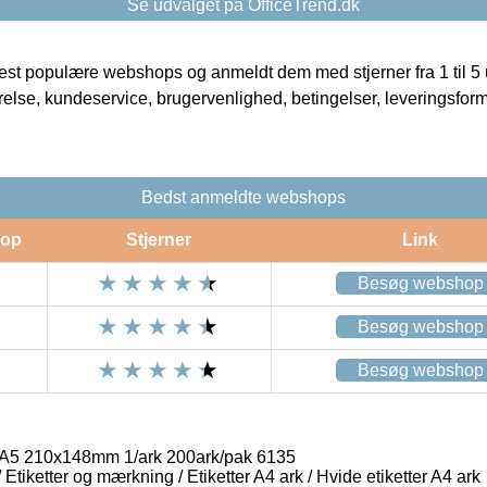
Se udvalget på OfficeTrend.dk
t populære webshops og anmeldt dem med stjerner fra 1 til 5 ud
rrelse, kundeservice, brugervenlighed, betingelser, leveringsfor
Bedst anmeldte webshops
op
Stjerner
Link
Besøg webshop
Besøg webshop
Besøg webshop
y A5 210x148mm 1/ark 200ark/pak 6135
/ Etiketter og mærkning / Etiketter A4 ark / Hvide etiketter A4 ark