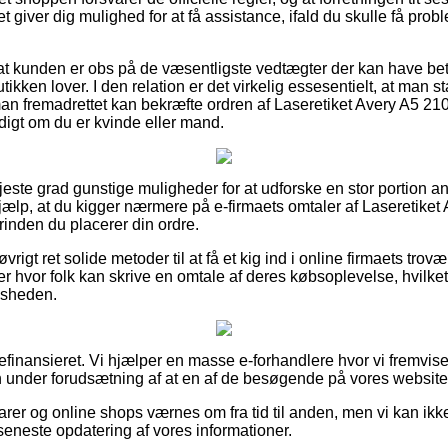
et giver dig mulighed for at få assistance, ifald du skulle få prob
at kunden er obs på de væsentligste vedtægter der kan have bet
butikken lover. I den relation er det virkelig essesentielt, at man 
man fremadrettet kan bekræfte ordren af Laseretiket Avery A5 
digt om du er kvinde eller mand.
 højeste grad gunstige muligheder for at udforske en stor portion 
hjælp, at du kigger nærmere på e-firmaets omtaler af Laseretik
rinden du placerer din ordre.
igt ret solide metoder til at få et kig ind i online firmaets trovæ
ger hvor folk kan skrive en omtale af deres købsoplevelse, hvilket t
edsheden.
nansieret. Vi hjælper en masse e-forhandlere hvor vi fremviser 
nder forudsætning af at en af de besøgende på vores website f
er og online shops værnes om fra tid til anden, men vi kan ikke
r seneste opdatering af vores informationer.