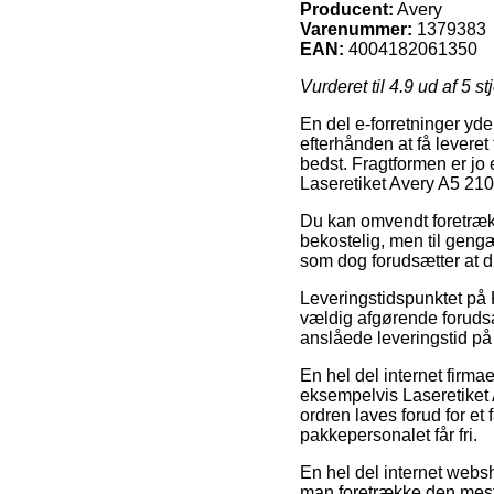
Producent:
Avery
Varenummer:
1379383
EAN:
4004182061350
Vurderet til
4.9
ud af 5 st
En del e-forretninger yd
efterhånden at få leveret 
bedst. Fragtformen er jo 
Laseretiket Avery A5 21
Du kan omvendt foretrækk
bekostelig, men til gengæ
som dog forudsætter at d
Leveringstidspunktet på K
vældig afgørende forudsat
anslåede leveringstid på
En hel del internet firm
eksempelvis Laseretiket
ordren laves forud for et 
pakkepersonalet får fri.
En hel del internet websho
man foretrække den mest