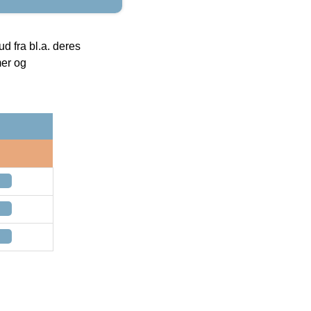
 fra bl.a. deres
mer og