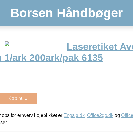
Borsen Håndbøger
Laseretiket Av
1/ark 200ark/pak 6135
Køb nu »
ps for erhverv i øjeblikket er
Engsig.dk
,
Office2go.dk
og
Offic
iser.