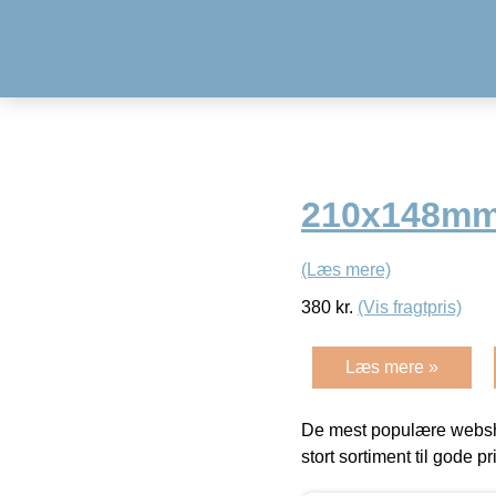
210x148mm 
(Læs mere)
380
kr.
(Vis fragtpris)
Læs mere »
De mest populære websho
stort sortiment til gode pr