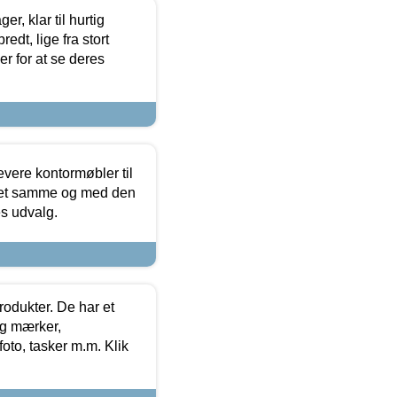
, klar til hurtig
edt, lige fra stort
er for at se deres
evere kontormøbler til
 det samme og med den
es udvalg.
rodukter. De har et
og mærker,
foto, tasker m.m. Klik