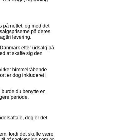
s på nettet, og med det
dsalgspriserne på deres
agtfri levering.
 i Danmark efter udsalg på
ed at skaffe sig den
r virker himmelråbende
rt er dog inkluderet i
d burde du benytte en
gere periode.
delsaftale, dog er det
em, fordi det skulle være
s til af sagkyndige som er