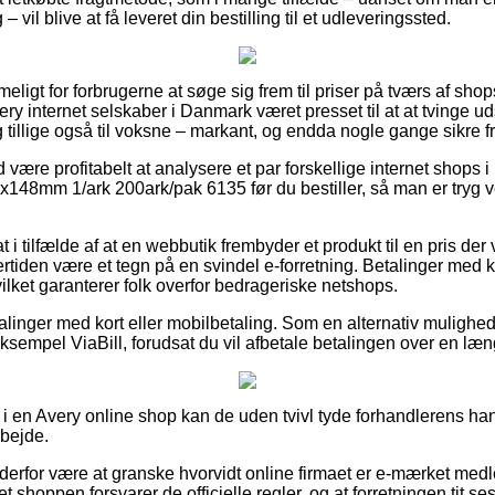
 vil blive at få leveret din bestilling til et udleveringssted.
ligt for forbrugerne at søge sig frem til priser på tværs af shop
ry internet selskaber i Danmark været presset til at at tvinge u
og tillige også til voksne – markant, og endda nogle gange sikre fr
id være profitabelt at analysere et par forskellige internet shops
x148mm 1/ark 200ark/pak 6135 før du bestiller, så man er tryg v
t i tilfælde af at en webbutik frembyder et produkt til en pris de
ertiden være et tegn på en svindel e-forretning. Betalinger med ko
ilket garanterer folk overfor bedrageriske netshops.
talinger med kort eller mobilbetaling. Som en alternativ mulighe
ksempel ViaBill, forudsat du vil afbetale betalingen over en læn
 en Avery online shop kan de uden tvivl tyde forhandlerens han
rbejde.
derfor være at granske hvorvidt online firmaet er e-mærket medl
et shoppen forsvarer de officielle regler, og at forretningen tit se