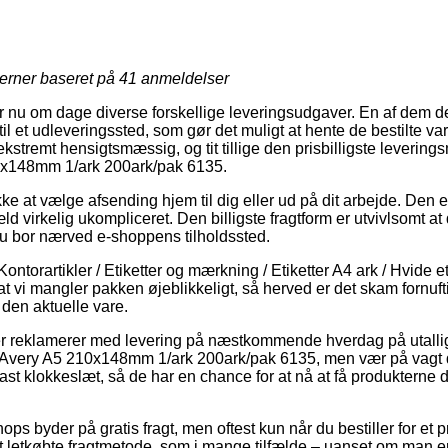
jerner baseret på
41
anmeldelser
er nu om dage diverse forskellige leveringsudgaver. En af dem d
til et udleveringssted, som gør det muligt at hente de bestilte va
ekstremt hensigtsmæssig, og tit tillige den prisbilligste leverin
0x148mm 1/ark 200ark/pak 6135.
e at vælge afsending hjem til dig eller ud på dit arbejde. Den e
ld virkelig ukompliceret. Den billigste fragtform er utvivlsomt at
u bor nærved e-shoppens tilholdssted.
ontorartikler / Etiketter og mærkning / Etiketter A4 ark / Hvide e
 vi mangler pakken øjeblikkeligt, så herved er det skam fornufti
 den aktuelle vare.
aer reklamerer med levering på næstkommende hverdag på utalli
 Avery A5 210x148mm 1/ark 200ark/pak 6135, men vær på vagt da 
fast klokkeslæt, så de har en chance for at nå at få produkterne di
ps byder på gratis fragt, men oftest kun når du bestiller for et p
 letkøbte fragtmetode, som i mange tilfælde – uanset om man 