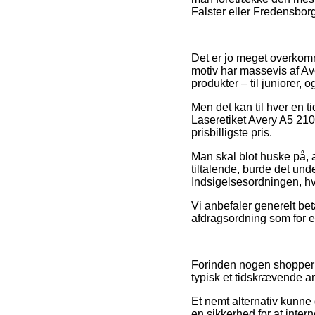
Falster eller Fredensborg –
Det er jo meget overkomme
motiv har massevis af Ave
produkter – til juniorer, 
Men det kan til hver en t
Laseretiket Avery A5 210
prisbilligste pris.
Man skal blot huske på, a
tiltalende, burde det und
Indsigelsesordningen, hv
Vi anbefaler generelt be
afdragsordning som for e
Forinden nogen shopper i
typisk et tidskrævende a
Et nemt alternativ kunne 
en sikkerhed for at intern