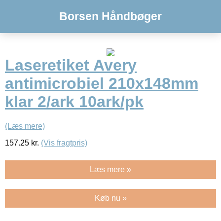
Borsen Håndbøger
Laseretiket Avery
antimicrobiel 210x148mm
klar 2/ark 10ark/pk
(Læs mere)
157.25
kr.
(Vis fragtpris)
Læs mere »
Køb nu »