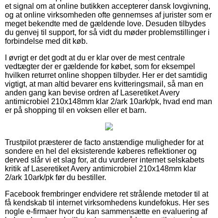
et signal om at online butikken accepterer dansk lovgivning,
og at online virksomheden ofte gennemses af jurister som er
meget bekendte med de gældende love. Desuden tilbydes
du genvej til support, for så vidt du møder problemstillinger i
forbindelse med dit køb.
I øvrigt er det godt at du er klar over de mest centrale
vedtægter der er gældende for købet, som for eksempel
hvilken returret online shoppen tilbyder. Her er det samtidig
vigtigt, at man altid bevarer ens kvitteringsmail, så man en
anden gang kan bevise ordren af Laseretiket Avery
antimicrobiel 210x148mm klar 2/ark 10ark/pk, hvad end man
er på shopping til en voksen eller et barn.
Trustpilot præsterer de facto anstændige muligheder for at
sondere en hel del eksisterende køberes reflektioner og
derved slår vi et slag for, at du vurderer internet selskabets
kritik af Laseretiket Avery antimicrobiel 210x148mm klar
2/ark 10ark/pk før du bestiller.
Facebook frembringer endvidere ret strålende metoder til at
få kendskab til internet virksomhedens kundefokus. Her ses
nogle e-firmaer hvor du kan sammensætte en evaluering af