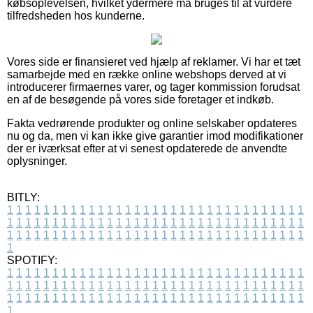
købsoplevelsen, hvilket ydermere må bruges til at vurdere
tilfredsheden hos kunderne.
Vores side er finansieret ved hjælp af reklamer. Vi har et tæt
samarbejde med en række online webshops derved at vi
introducerer firmaernes varer, og tager kommission forudsat
en af de besøgende på vores side foretager et indkøb.
Fakta vedrørende produkter og online selskaber opdateres
nu og da, men vi kan ikke give garantier imod modifikationer
der er iværksat efter at vi senest opdaterede de anvendte
oplysninger.
BITLY:
1
1
1
1
1
1
1
1
1
1
1
1
1
1
1
1
1
1
1
1
1
1
1
1
1
1
1
1
1
1
1
1
1
1
1
1
1
1
1
1
1
1
1
1
1
1
1
1
1
1
1
1
1
1
1
1
1
1
1
1
1
1
1
1
1
1
1
1
1
1
1
1
1
1
1
1
1
1
1
1
1
1
1
1
1
1
1
1
1
1
1
1
1
1
1
1
1
1
1
1
SPOTIFY:
1
1
1
1
1
1
1
1
1
1
1
1
1
1
1
1
1
1
1
1
1
1
1
1
1
1
1
1
1
1
1
1
1
1
1
1
1
1
1
1
1
1
1
1
1
1
1
1
1
1
1
1
1
1
1
1
1
1
1
1
1
1
1
1
1
1
1
1
1
1
1
1
1
1
1
1
1
1
1
1
1
1
1
1
1
1
1
1
1
1
1
1
1
1
1
1
1
1
1
1