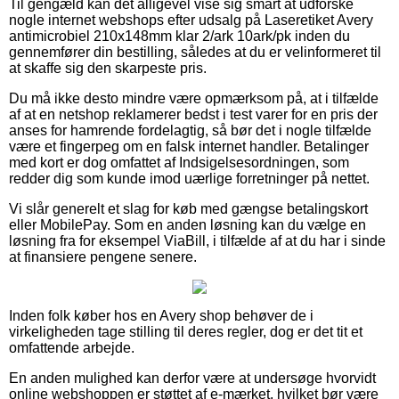
Til gengæld kan det alligevel vise sig smart at udforske
nogle internet webshops efter udsalg på Laseretiket Avery
antimicrobiel 210x148mm klar 2/ark 10ark/pk inden du
gennemfører din bestilling, således at du er velinformeret til
at skaffe sig den skarpeste pris.
Du må ikke desto mindre være opmærksom på, at i tilfælde
af at en netshop reklamerer bedst i test varer for en pris der
anses for hamrende fordelagtig, så bør det i nogle tilfælde
være et fingerpeg om en falsk internet handler. Betalinger
med kort er dog omfattet af Indsigelsesordningen, som
redder dig som kunde imod uærlige forretninger på nettet.
Vi slår generelt et slag for køb med gængse betalingskort
eller MobilePay. Som en anden løsning kan du vælge en
løsning fra for eksempel ViaBill, i tilfælde af at du har i sinde
at finansiere pengene senere.
Inden folk køber hos en Avery shop behøver de i
virkeligheden tage stilling til deres regler, dog er det tit et
omfattende arbejde.
En anden mulighed kan derfor være at undersøge hvorvidt
online webshoppen er støttet af e-mærket, hvilket bør være