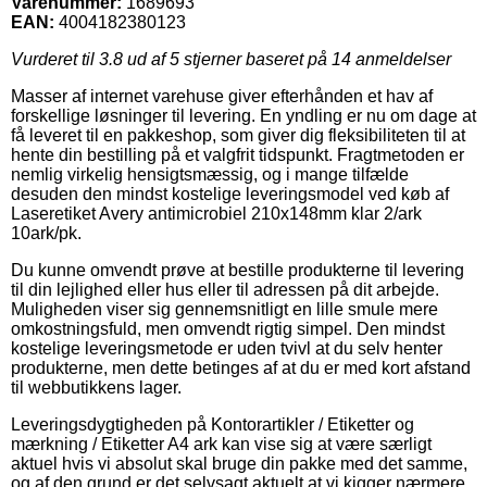
Varenummer:
1689693
EAN:
4004182380123
Vurderet til
3.8
ud af 5 stjerner baseret på
14
anmeldelser
Masser af internet varehuse giver efterhånden et hav af
forskellige løsninger til levering. En yndling er nu om dage at
få leveret til en pakkeshop, som giver dig fleksibiliteten til at
hente din bestilling på et valgfrit tidspunkt. Fragtmetoden er
nemlig virkelig hensigtsmæssig, og i mange tilfælde
desuden den mindst kostelige leveringsmodel ved køb af
Laseretiket Avery antimicrobiel 210x148mm klar 2/ark
10ark/pk.
Du kunne omvendt prøve at bestille produkterne til levering
til din lejlighed eller hus eller til adressen på dit arbejde.
Muligheden viser sig gennemsnitligt en lille smule mere
omkostningsfuld, men omvendt rigtig simpel. Den mindst
kostelige leveringsmetode er uden tvivl at du selv henter
produkterne, men dette betinges af at du er med kort afstand
til webbutikkens lager.
Leveringsdygtigheden på Kontorartikler / Etiketter og
mærkning / Etiketter A4 ark kan vise sig at være særligt
aktuel hvis vi absolut skal bruge din pakke med det samme,
og af den grund er det selvsagt aktuelt at vi kigger nærmere