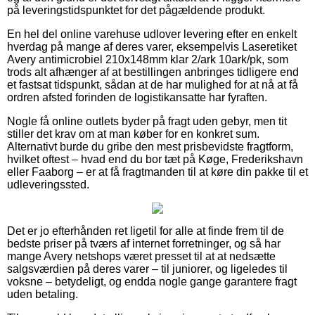
på leveringstidspunktet for det pågældende produkt.
En hel del online varehuse udlover levering efter en enkelt
hverdag på mange af deres varer, eksempelvis Laseretiket
Avery antimicrobiel 210x148mm klar 2/ark 10ark/pk, som
trods alt afhænger af at bestillingen anbringes tidligere end
et fastsat tidspunkt, sådan at de har mulighed for at nå at få
ordren afsted forinden de logistikansatte har fyraften.
Nogle få online outlets byder på fragt uden gebyr, men tit
stiller det krav om at man køber for en konkret sum.
Alternativt burde du gribe den mest prisbevidste fragtform,
hvilket oftest – hvad end du bor tæt på Køge, Frederikshavn
eller Faaborg – er at få fragtmanden til at køre din pakke til et
udleveringssted.
Det er jo efterhånden ret ligetil for alle at finde frem til de
bedste priser på tværs af internet forretninger, og så har
mange Avery netshops været presset til at at nedsætte
salgsværdien på deres varer – til juniorer, og ligeledes til
voksne – betydeligt, og endda nogle gange garantere fragt
uden betaling.