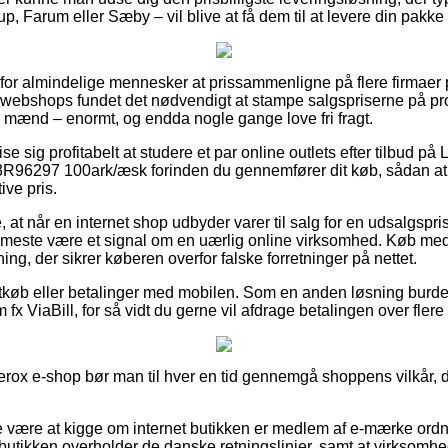
p, Farum eller Sæby – vil blive at få dem til at levere din pakke 
or almindelige mennesker at prissammenligne på flere firmaer på 
 webshops fundet det nødvendigt at stampe salgspriserne på prod
g mænd – enormt, og endda nogle gange love fri fragt.
e sig profitabelt at studere et par online outlets efter tilbud på
R96297 100ark/æsk forinden du gennemfører dit køb, sådan at d
ive pris.
at når en internet shop udbyder varer til salg for en udsalgspris
et meste være et signal om en uærlig online virksomhed. Køb med
ng, der sikrer køberen overfor falske forretninger på nettet.
rtkøb eller betalinger med mobilen. Som en anden løsning burde
fx ViaBill, for så vidt du gerne vil afdrage betalingen over flere
erox e-shop bør man til hver en tid gennemgå shoppens vilkår, d
 være at kigge om internet butikken er medlem af e-mærke ordni
ne butikken overholder de danske retningslinjer, samt at virksom