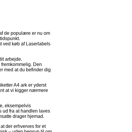
 af de populære er nu om
 tidspunkt.
gt ved køb af Laserlabels
it arbejde.
es fremkommelig. Den
der med at du befinder dig
iketter A4 ark er yderst
ant at vi kigger nærmere
re, eksempelvis
ud fra at handlen laves
ansatte drager hjemad.
t der erhverves for et
pisk – uden hensyn til om