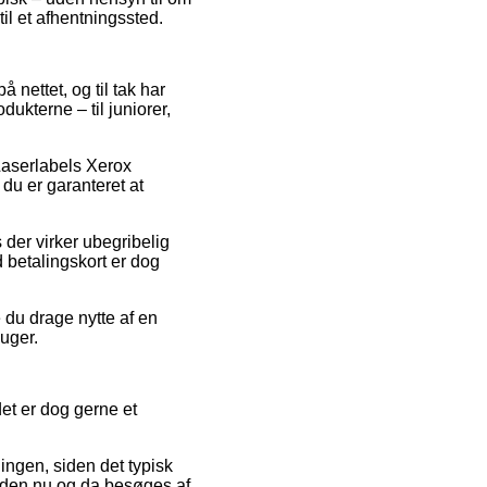
til et afhentningssted.
nettet, og til tak har
ukterne – til juniorer,
 Laserlabels Xerox
u er garanteret at
 der virker ubegribelig
 betalingskort er dog
 du drage nytte af en
 uger.
et er dog gerne et
ngen, siden det typisk
heden nu og da besøges af