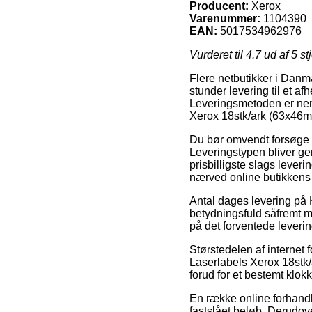
Producent:
Xerox
Varenummer:
1104390
EAN:
5017534962976
Vurderet til
4.7
ud af 5 st
Flere netbutikker i Danm
stunder levering til et a
Leveringsmetoden er nemli
Xerox 18stk/ark (63x46
Du bør omvendt forsøge at
Leveringstypen bliver ge
prisbilligste slags lever
nærved online butikkens
Antal dages levering på Ko
betydningsfuld såfremt ma
på det forventede leverin
Størstedelen af internet 
Laserlabels Xerox 18stk
forud for et bestemt klok
En række online forhandl
fastslået beløb. Derudov