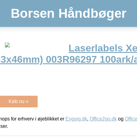
Borsen Håndbøger
Laserlabels X
(63x46mm) 003R96297 100ark
Køb nu »
ps for erhverv i øjeblikket er
Engsig.dk
,
Office2go.dk
og
Offic
iser.