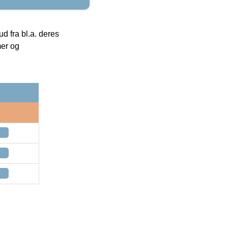
 fra bl.a. deres
mer og