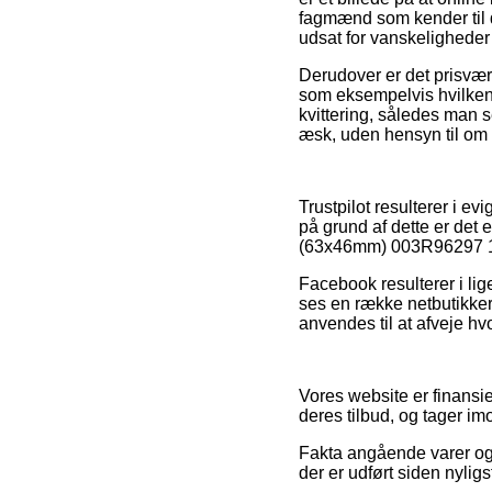
fagmænd som kender til d
udsat for vanskeligheder 
Derudover er det prisværd
som eksempelvis hvilken 
kvittering, således man
æsk, uden hensyn til om d
Trustpilot resulterer i e
på grund af dette er det 
(63x46mm) 003R96297 100
Facebook resulterer i lig
ses en række netbutikke
anvendes til at afveje hvo
Vores website er finansi
deres tilbud, og tager im
Fakta angående varer og 
der er udført siden nylig