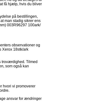
 få hjælp, hvis du bliver
ydelse på bestillingen,
at man stadig sikrer ens
46mm) 003R96297 100ark/
umenters observationer og
ls Xerox 18stk/ark
ns troværdighed. Tilmed
sen, som også kan
r hvori vi promoverer
ordre.
tage ansvar for ændringer