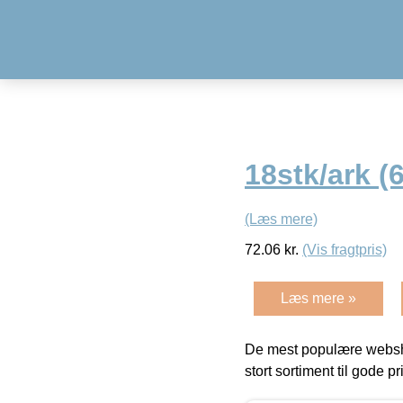
18stk/ark 
(Læs mere)
72.06
kr.
(Vis fragtpris)
Læs mere »
De mest populære websho
stort sortiment til gode pr