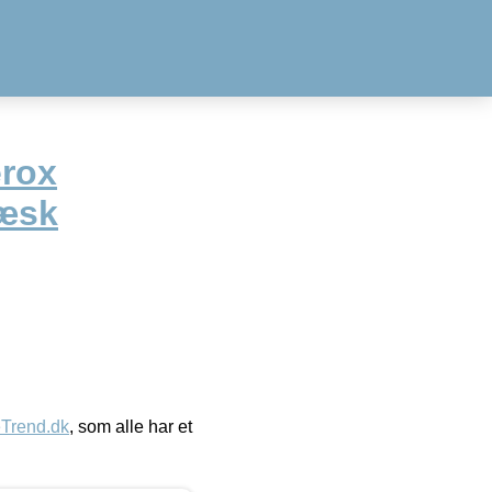
erox
/æsk
eTrend.dk
, som alle har et