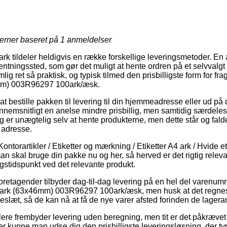
jerner baseret på
1
anmeldelser
ark tildeler heldigvis en række forskellige leveringsmetoder. En
fhentningssted, som gør det muligt at hente ordren på et selvvalgt
g ret så praktisk, og typisk tilmed den prisbilligste form for fra
mm) 003R96297 100ark/æsk.
 bestille pakken til levering til din hjemmeadresse eller ud på d
nnemsnitligt en anelse mindre prisbillig, men samtidig særdel
ing er unægtelig selv at hente produkterne, men dette står og fal
 adresse.
ntorartikler / Etiketter og mærkning / Etiketter A4 ark / Hvide et
n skal bruge din pakke nu og her, så herved er det rigtig relev
gstidspunkt ved det relevante produkt.
foretagender tilbyder dag-til-dag levering på en hel del varenum
/ark (63x46mm) 003R96297 100ark/æsk, men husk at det regnes 
keslæt, så de kan nå at få de nye varer afsted forinden de lager
ere frembyder levering uden beregning, men tit er det påkrævet a
er kunne man udse dig den prisbilligste leveringsløsning, der ty