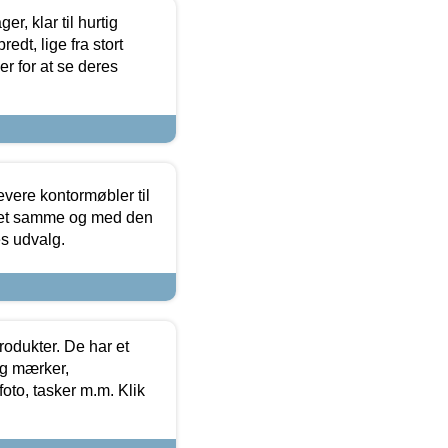
, klar til hurtig
edt, lige fra stort
er for at se deres
evere kontormøbler til
 det samme og med den
es udvalg.
rodukter. De har et
og mærker,
foto, tasker m.m. Klik