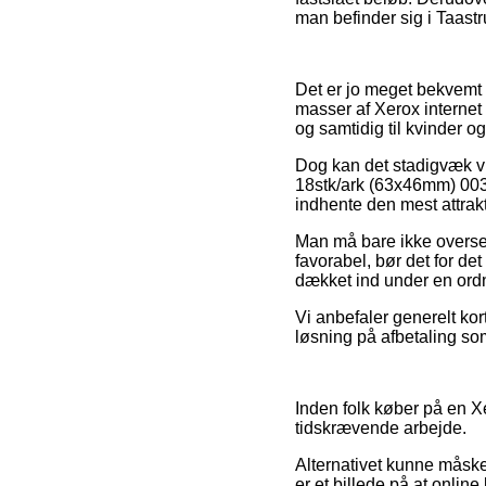
man befinder sig i Taastru
Det er jo meget bekvemt f
masser af Xerox internet
og samtidig til kvinder o
Dog kan det stadigvæk vis
18stk/ark (63x46mm) 003
indhente den mest attrakt
Man må bare ikke overse, 
favorabel, bør det for d
dækket ind under en ordni
Vi anbefaler generelt ko
løsning på afbetaling som 
Inden folk køber på en X
tidskrævende arbejde.
Alternativet kunne måske
er et billede på at onli