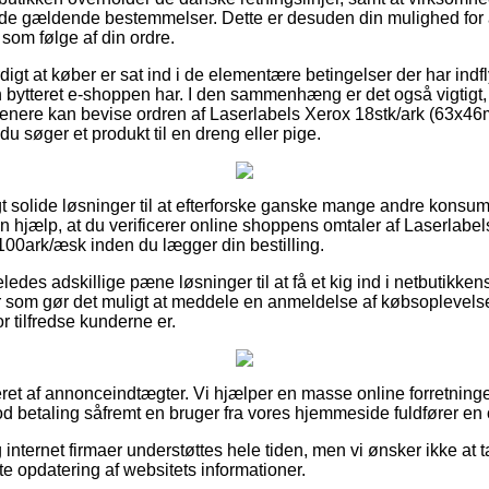
e gældende bestemmelser. Dette er desuden din mulighed for at
som følge af din ordre.
igt at køber er sat ind i de elementære betingelser der har indfl
bytteret e-shoppen har. I den sammenhæng er det også vigtigt, 
 senere kan bevise ordren af Laserlabels Xerox 18stk/ark (63x
u søger et produkt til en dreng eller pige.
vigt solide løsninger til at efterforske ganske mange andre kons
en hjælp, at du verificerer online shoppens omtaler af Laserlabe
ark/æsk inden du lægger din bestilling.
eledes adskillige pæne løsninger til at få et kig ind i netbutikke
r som gør det muligt at meddele en anmeldelse af købsoplevel
r tilfredse kunderne er.
eret af annonceindtægter. Vi hjælper en masse online forretninge
od betaling såfremt en bruger fra vores hjemmeside fuldfører en 
internet firmaer understøttes hele tiden, men vi ønsker ikke at 
ste opdatering af websitets informationer.