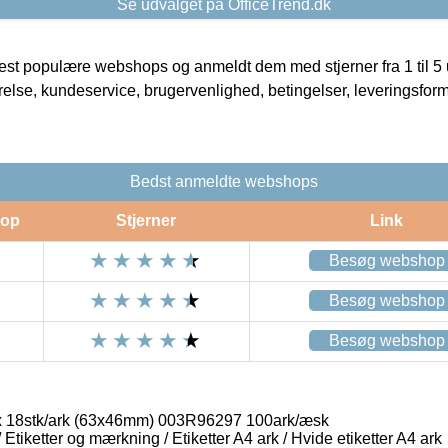
Se udvalget på OfficeTrend.dk
t populære webshops og anmeldt dem med stjerner fra 1 til 5 ud
rrelse, kundeservice, brugervenlighed, betingelser, leveringsfor
Bedst anmeldte webshops
op
Stjerner
Link
Besøg webshop
Besøg webshop
Besøg webshop
x 18stk/ark (63x46mm) 003R96297 100ark/æsk
/ Etiketter og mærkning / Etiketter A4 ark / Hvide etiketter A4 ark