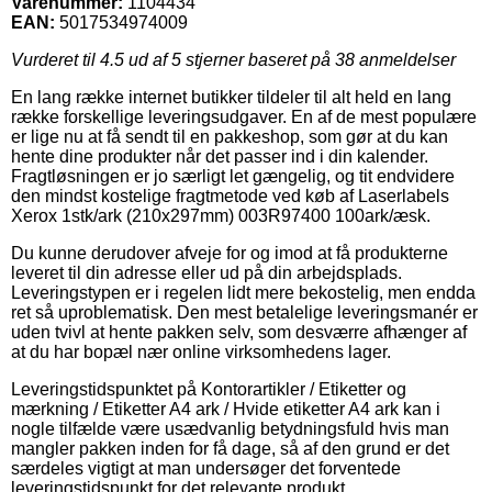
Varenummer:
1104434
EAN:
5017534974009
Vurderet til
4.5
ud af 5 stjerner baseret på
38
anmeldelser
En lang række internet butikker tildeler til alt held en lang
række forskellige leveringsudgaver. En af de mest populære
er lige nu at få sendt til en pakkeshop, som gør at du kan
hente dine produkter når det passer ind i din kalender.
Fragtløsningen er jo særligt let gængelig, og tit endvidere
den mindst kostelige fragtmetode ved køb af Laserlabels
Xerox 1stk/ark (210x297mm) 003R97400 100ark/æsk.
Du kunne derudover afveje for og imod at få produkterne
leveret til din adresse eller ud på din arbejdsplads.
Leveringstypen er i regelen lidt mere bekostelig, men endda
ret så uproblematisk. Den mest betalelige leveringsmanér er
uden tvivl at hente pakken selv, som desværre afhænger af
at du har bopæl nær online virksomhedens lager.
Leveringstidspunktet på Kontorartikler / Etiketter og
mærkning / Etiketter A4 ark / Hvide etiketter A4 ark kan i
nogle tilfælde være usædvanlig betydningsfuld hvis man
mangler pakken inden for få dage, så af den grund er det
særdeles vigtigt at man undersøger det forventede
leveringstidspunkt for det relevante produkt.