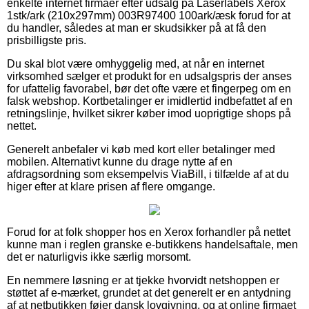
enkelte internet firmaer efter udsalg på Laserlabels Xerox
1stk/ark (210x297mm) 003R97400 100ark/æsk forud for at
du handler, således at man er skudsikker på at få den
prisbilligste pris.
Du skal blot være omhyggelig med, at når en internet
virksomhed sælger et produkt for en udsalgspris der anses
for ufattelig favorabel, bør det ofte være et fingerpeg om en
falsk webshop. Kortbetalinger er imidlertid indbefattet af en
retningslinje, hvilket sikrer køber imod uoprigtige shops på
nettet.
Generelt anbefaler vi køb med kort eller betalinger med
mobilen. Alternativt kunne du drage nytte af en
afdragsordning som eksempelvis ViaBill, i tilfælde af at du
higer efter at klare prisen af flere omgange.
Forud for at folk shopper hos en Xerox forhandler på nettet
kunne man i reglen granske e-butikkens handelsaftale, men
det er naturligvis ikke særlig morsomt.
En nemmere løsning er at tjekke hvorvidt netshoppen er
støttet af e-mærket, grundet at det generelt er en antydning
af at netbutikken føjer dansk lovgivning, og at online firmaet