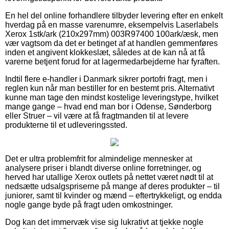
En hel del online forhandlere tilbyder levering efter en enkelt
hverdag på en masse varenumre, eksempelvis Laserlabels
Xerox 1stk/ark (210x297mm) 003R97400 100ark/æsk, men
vær vagtsom da det er betinget af at handlen gemmenføres
inden et angivent klokkeslæt, således at de kan nå at få
varerne betjent forud for at lagermedarbejderne har fyraften.
Indtil flere e-handler i Danmark sikrer portofri fragt, men i
reglen kun når man bestiller for en bestemt pris. Alternativt
kunne man tage den mindst kostelige leveringstype, hvilket
mange gange – hvad end man bor i Odense, Sønderborg
eller Struer – vil være at få fragtmanden til at levere
produkterne til et udleveringssted.
Det er ultra problemfrit for almindelige mennesker at
analysere priser i blandt diverse online forretninger, og
herved har utallige Xerox outlets på nettet været nødt til at
nedsætte udsalgspriserne på mange af deres produkter – til
juniorer, samt til kvinder og mænd – eftertrykkeligt, og endda
nogle gange byde på fragt uden omkostninger.
Dog kan det immervæk vise sig lukrativt at tjekke nogle