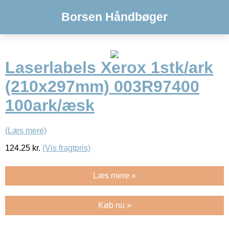
Borsen Håndbøger
Laserlabels Xerox 1stk/ark
(210x297mm) 003R97400
100ark/æsk
(Læs mere)
124.25
kr.
(Vis fragtpris)
Læs mere »
Køb nu »