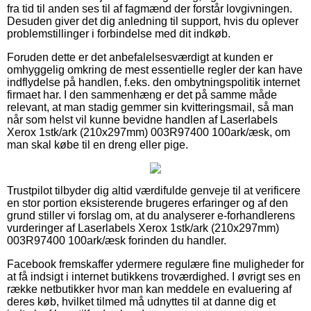
fra tid til anden ses til af fagmænd der forstår lovgivningen.
Desuden giver det dig anledning til support, hvis du oplever
problemstillinger i forbindelse med dit indkøb.
Foruden dette er det anbefalelsesværdigt at kunden er
omhyggelig omkring de mest essentielle regler der kan have
indflydelse på handlen, f.eks. den ombytningspolitik internet
firmaet har. I den sammenhæng er det på samme måde
relevant, at man stadig gemmer sin kvitteringsmail, så man
når som helst vil kunne bevidne handlen af Laserlabels
Xerox 1stk/ark (210x297mm) 003R97400 100ark/æsk, om
man skal købe til en dreng eller pige.
Trustpilot tilbyder dig altid værdifulde genveje til at verificere
en stor portion eksisterende brugeres erfaringer og af den
grund stiller vi forslag om, at du analyserer e-forhandlerens
vurderinger af Laserlabels Xerox 1stk/ark (210x297mm)
003R97400 100ark/æsk forinden du handler.
Facebook fremskaffer ydermere regulære fine muligheder for
at få indsigt i internet butikkens troværdighed. I øvrigt ses en
række netbutikker hvor man kan meddele en evaluering af
deres køb, hvilket tilmed må udnyttes til at danne dig et