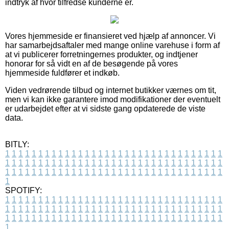
indtryk af hvor tilfredse kunderne er.
Vores hjemmeside er finansieret ved hjælp af annoncer. Vi
har samarbejdsaftaler med mange online varehuse i form af
at vi publicerer forretningernes produkter, og indtjener
honorar for så vidt en af de besøgende på vores
hjemmeside fuldfører et indkøb.
Viden vedrørende tilbud og internet butikker værnes om tit,
men vi kan ikke garantere imod modifikationer der eventuelt
er udarbejdet efter at vi sidste gang opdaterede de viste
data.
BITLY:
1
1
1
1
1
1
1
1
1
1
1
1
1
1
1
1
1
1
1
1
1
1
1
1
1
1
1
1
1
1
1
1
1
1
1
1
1
1
1
1
1
1
1
1
1
1
1
1
1
1
1
1
1
1
1
1
1
1
1
1
1
1
1
1
1
1
1
1
1
1
1
1
1
1
1
1
1
1
1
1
1
1
1
1
1
1
1
1
1
1
1
1
1
1
1
1
1
1
1
1
SPOTIFY:
1
1
1
1
1
1
1
1
1
1
1
1
1
1
1
1
1
1
1
1
1
1
1
1
1
1
1
1
1
1
1
1
1
1
1
1
1
1
1
1
1
1
1
1
1
1
1
1
1
1
1
1
1
1
1
1
1
1
1
1
1
1
1
1
1
1
1
1
1
1
1
1
1
1
1
1
1
1
1
1
1
1
1
1
1
1
1
1
1
1
1
1
1
1
1
1
1
1
1
1