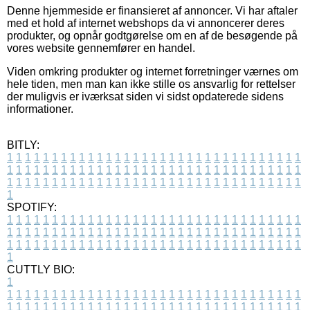
Denne hjemmeside er finansieret af annoncer. Vi har aftaler
med et hold af internet webshops da vi annoncerer deres
produkter, og opnår godtgørelse om en af de besøgende på
vores website gennemfører en handel.
Viden omkring produkter og internet forretninger værnes om
hele tiden, men man kan ikke stille os ansvarlig for rettelser
der muligvis er iværksat siden vi sidst opdaterede sidens
informationer.
BITLY:
1
1
1
1
1
1
1
1
1
1
1
1
1
1
1
1
1
1
1
1
1
1
1
1
1
1
1
1
1
1
1
1
1
1
1
1
1
1
1
1
1
1
1
1
1
1
1
1
1
1
1
1
1
1
1
1
1
1
1
1
1
1
1
1
1
1
1
1
1
1
1
1
1
1
1
1
1
1
1
1
1
1
1
1
1
1
1
1
1
1
1
1
1
1
1
1
1
1
1
1
SPOTIFY:
1
1
1
1
1
1
1
1
1
1
1
1
1
1
1
1
1
1
1
1
1
1
1
1
1
1
1
1
1
1
1
1
1
1
1
1
1
1
1
1
1
1
1
1
1
1
1
1
1
1
1
1
1
1
1
1
1
1
1
1
1
1
1
1
1
1
1
1
1
1
1
1
1
1
1
1
1
1
1
1
1
1
1
1
1
1
1
1
1
1
1
1
1
1
1
1
1
1
1
1
CUTTLY BIO:
1
1
1
1
1
1
1
1
1
1
1
1
1
1
1
1
1
1
1
1
1
1
1
1
1
1
1
1
1
1
1
1
1
1
1
1
1
1
1
1
1
1
1
1
1
1
1
1
1
1
1
1
1
1
1
1
1
1
1
1
1
1
1
1
1
1
1