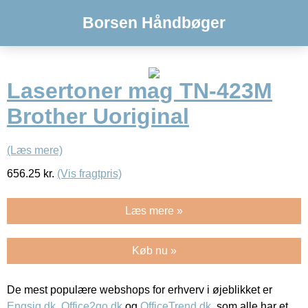
Borsen Håndbøger
Lasertoner mag TN-423M
Brother Uoriginal
(Læs mere)
656.25
kr.
(Vis fragtpris)
Læs mere »
Køb nu »
De mest populære webshops for erhverv i øjeblikket er
Engsig.dk
,
Office2go.dk
og
OfficeTrend.dk
, som alle har et