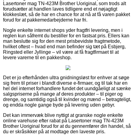
Lasertoner mag TN-423M Brother Uoriginal, som trods alt
forudsætter at handlen laves tidligere end et nøjagtigt
klokkeslæt, så de har en chance for at nå at få varen pakket
forud for at pakkemedarbejderne har fri.
Nogle enkelte internet shops yder fragtfri levering, men i
reglen kun såfremt du bestiller for en fastsat pris. Ellers kan
man beslutte sig for den mest prisbevidste fragtmetode,
hvilket oftest – hvad end man befinder sig tæt på Esbjerg,
Ringsted eller Jyllinge – vil være at få fragtfirmaet til at
levere varerne til en pakkeshop.
Det er jo efterhånden ultra gnidningsløst for enhver at søge
sig frem til priser i blandt diverse e-firmaer, og til tak har en
hel del internet forhandlere fundet det uundgåeligt at sænke
salgspriserne på mange af deres produkter – til piger og
drenge, og samtidig også til kvinder og mænd – betragteligt,
og endda nogle gange byde på levering uden gebyr.
Det kan immervæk blive nyttigt at granske nogle enkelte
online varehuse efter rabat på Lasertoner mag TN-423M
Brother Uoriginal forud for at du gennemfører din handel, så
du er skråsikker på at modtage den laveste pris.