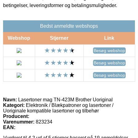
betingelser, leveringsformer og betalingsmuligheder.
Bedst anmeldte webshops
Webshop
Stjerner
Link
Besøg webshop
Besøg webshop
Besøg webshop
Navn:
Lasertoner mag TN-423M Brother Uoriginal
Kategori:
Elektronik / Blækpatroner og lasertoner /
Uoriginale kompatible lasertoner og tilbehør
Producent:
Varenummer:
823234
EAN:
Vurderet til
4.2
ud af 5 stjerner baseret på
19
anmeldelser