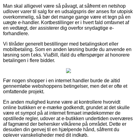
Man skal alligevel være så påvagt, at såfremt en netshop
udlover varer til salg for en udsalgspris der anses for utopisk
overkommelig, så bør det mange gange være et tegn på en
uægte e-handler. Kortbestillinger er i hvert fald omfavnet af
en vedtægt, der assisterer dig overfor snydagtige e-
forhandlere.
Vi tilråder generelt bestillinger med betalingskort eller
mobilbetaling. Som en anden løsning burde du anvende en
løsning som f.eks. ViaBill, ifald du efterspørger at honorere
betalingen i flere bidder.
Før nogen shopper i en internet handler burde de altid
gennemløbe webshoppens betingelser, men det er ofte et
omfattende projekt.
En anden mulighed kunne være at kontrollere hvorvidt
online butikken er e-mærke godkendt, grundet at det skulle
være et sympol på at internet firmaet imødekommer de
opstillede regler, udover at e-butikken undertiden overværes
af fagmænd der behersker vilkårene på området. Dette er
desuden din genvej til en hjælpende hånd, såfremt du
oplever vanskeligheder med dit indkøb.