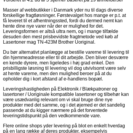
Masser af webbutikker i Danmark yder nu til dags diverse
forskellige fragtløsninger. Førstevalget hos mange er p.t. at
få leveret til et afhentningssted, fordi du dermed nemt kan
hente dine nye varer når der er mulighed for det.
Leveringsformen er altså ultra nem, og i mange tilfælde
desuden den mest prisbevidste fragtmetode ved køb af
Lasertoner mag TN-423M Brother Uoriginal.
Du bør alternativt planlægge at bestille varerne til levering til
din hjemmeadresse eller til dit arbejde. Den bliver desværre
en kende dyrere, men ligeledes i høj grad enkel. Den
prisbilligste løsning til levering vil dog utvivlsomt være selv
at hente varerne, men den mulighed beroer på at du
opholder dig i kort afstand af e-handlens bopæl.
Leveringshastigheden på Elektronik / Blækpatroner og
lasertoner / Uoriginale kompatible lasertoner og tilbehør kan
være usædvanlig relevant om vi skal bruge dine nye
produkter med det samme, og i det øjemed er det sandelig
passende at du kigger nærmere på det forventede
leveringstidspunkt på den vedkommende vare.
Flere online shops yder levering på blot en enkelt hverdag
på en lang række af deres produkter, eksempelvis