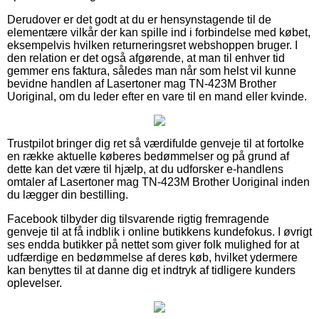
Derudover er det godt at du er hensynstagende til de
elementære vilkår der kan spille ind i forbindelse med købet,
eksempelvis hvilken returneringsret webshoppen bruger. I
den relation er det også afgørende, at man til enhver tid
gemmer ens faktura, således man når som helst vil kunne
bevidne handlen af Lasertoner mag TN-423M Brother
Uoriginal, om du leder efter en vare til en mand eller kvinde.
Trustpilot bringer dig ret så værdifulde genveje til at fortolke
en række aktuelle køberes bedømmelser og på grund af
dette kan det være til hjælp, at du udforsker e-handlens
omtaler af Lasertoner mag TN-423M Brother Uoriginal inden
du lægger din bestilling.
Facebook tilbyder dig tilsvarende rigtig fremragende
genveje til at få indblik i online butikkens kundefokus. I øvrigt
ses endda butikker på nettet som giver folk mulighed for at
udfærdige en bedømmelse af deres køb, hvilket ydermere
kan benyttes til at danne dig et indtryk af tidligere kunders
oplevelser.