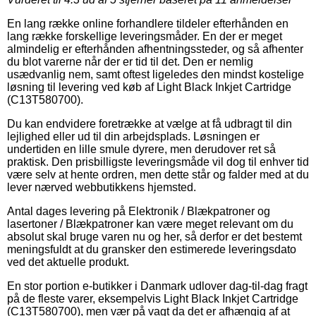
En lang række online forhandlere tildeler efterhånden en
lang række forskellige leveringsmåder. En der er meget
almindelig er efterhånden afhentningssteder, og så afhenter
du blot varerne når der er tid til det. Den er nemlig
usædvanlig nem, samt oftest ligeledes den mindst kostelige
løsning til levering ved køb af Light Black Inkjet Cartridge
(C13T580700).
Du kan endvidere foretrække at vælge at få udbragt til din
lejlighed eller ud til din arbejdsplads. Løsningen er
undertiden en lille smule dyrere, men derudover ret så
praktisk. Den prisbilligste leveringsmåde vil dog til enhver tid
være selv at hente ordren, men dette står og falder med at du
lever nærved webbutikkens hjemsted.
Antal dages levering på Elektronik / Blækpatroner og
lasertoner / Blækpatroner kan være meget relevant om du
absolut skal bruge varen nu og her, så derfor er det bestemt
meningsfuldt at du gransker den estimerede leveringsdato
ved det aktuelle produkt.
En stor portion e-butikker i Danmark udlover dag-til-dag fragt
på de fleste varer, eksempelvis Light Black Inkjet Cartridge
(C13T580700), men vær på vagt da det er afhængig af at