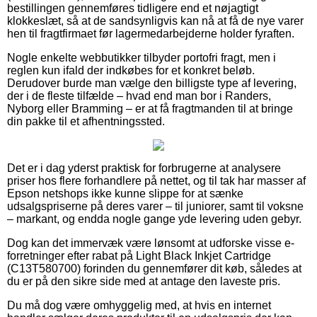
bestillingen gennemføres tidligere end et nøjagtigt
klokkeslæt, så at de sandsynligvis kan nå at få de nye varer
hen til fragtfirmaet før lagermedarbejderne holder fyraften.
Nogle enkelte webbutikker tilbyder portofri fragt, men i
reglen kun ifald der indkøbes for et konkret beløb.
Derudover burde man vælge den billigste type af levering,
der i de fleste tilfælde – hvad end man bor i Randers,
Nyborg eller Bramming – er at få fragtmanden til at bringe
din pakke til et afhentningssted.
Det er i dag yderst praktisk for forbrugerne at analysere
priser hos flere forhandlere på nettet, og til tak har masser af
Epson netshops ikke kunne slippe for at sænke
udsalgspriserne på deres varer – til juniorer, samt til voksne
– markant, og endda nogle gange yde levering uden gebyr.
Dog kan det immervæk være lønsomt at udforske visse e-
forretninger efter rabat på Light Black Inkjet Cartridge
(C13T580700) forinden du gennemfører dit køb, således at
du er på den sikre side med at antage den laveste pris.
Du må dog være omhyggelig med, at hvis en internet