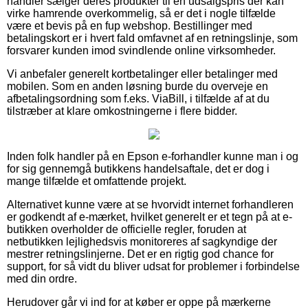
handler sælger deres produkter til en udsalgspris der kan
virke hamrende overkommelig, så er det i nogle tilfælde
være et bevis på en fup webshop. Bestillinger med
betalingskort er i hvert fald omfavnet af en retningslinje, som
forsvarer kunden imod svindlende online virksomheder.
Vi anbefaler generelt kortbetalinger eller betalinger med
mobilen. Som en anden løsning burde du overveje en
afbetalingsordning som f.eks. ViaBill, i tilfælde af at du
tilstræber at klare omkostningerne i flere bidder.
Inden folk handler på en Epson e-forhandler kunne man i og
for sig gennemgå butikkens handelsaftale, det er dog i
mange tilfælde et omfattende projekt.
Alternativet kunne være at se hvorvidt internet forhandleren
er godkendt af e-mærket, hvilket generelt er et tegn på at e-
butikken overholder de officielle regler, foruden at
netbutikken lejlighedsvis monitoreres af sagkyndige der
mestrer retningslinjerne. Det er en rigtig god chance for
support, for så vidt du bliver udsat for problemer i forbindelse
med din ordre.
Herudover går vi ind for at køber er oppe på mærkerne