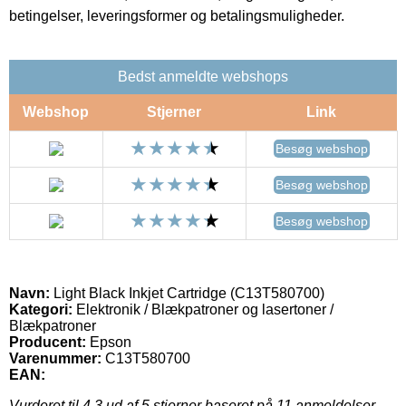
betingelser, leveringsformer og betalingsmuligheder.
Bedst anmeldte webshops
Webshop
Stjerner
Link
Besøg webshop
Besøg webshop
Besøg webshop
Navn:
Light Black Inkjet Cartridge (C13T580700)
Kategori:
Elektronik / Blækpatroner og lasertoner /
Blækpatroner
Producent:
Epson
Varenummer:
C13T580700
EAN:
Vurderet til
4.3
ud af 5 stjerner baseret på
11
anmeldelser