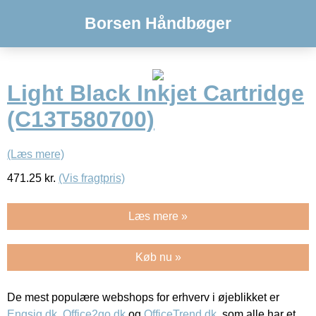
Borsen Håndbøger
Light Black Inkjet Cartridge
(C13T580700)
(Læs mere)
471.25
kr.
(Vis fragtpris)
Læs mere »
Køb nu »
De mest populære webshops for erhverv i øjeblikket er
Engsig.dk
,
Office2go.dk
og
OfficeTrend.dk
, som alle har et