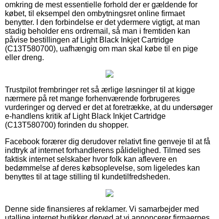
omkring de mest essentielle forhold der er gældende for
købet, til eksempel den ombytningsret online firmaet
benytter. I den forbindelse er det ydermere vigtigt, at man
stadig beholder ens ordremail, så man i fremtiden kan
påvise bestillingen af Light Black Inkjet Cartridge
(C13T580700), uafhængig om man skal købe til en pige
eller dreng.
Trustpilot frembringer ret så ærlige løsninger til at kigge
nærmere på ret mange forhenværende forbrugeres
vurderinger og derved er det at foretrække, at du undersøger
e-handlens kritik af Light Black Inkjet Cartridge
(C13T580700) forinden du shopper.
Facebook forærer dig derudover relativt fine genveje til at få
indtryk af internet forhandlerens pålidelighed. Tilmed ses
faktisk internet selskaber hvor folk kan aflevere en
bedømmelse af deres købsoplevelse, som ligeledes kan
benyttes til at tage stilling til kundetilfredsheden.
Denne side finansieres af reklamer. Vi samarbejder med
utallige internet butikker derved at vi annoncerer firmaernes